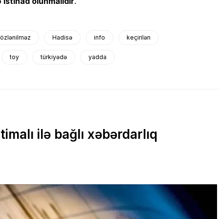
 istinad olunmalıdır
.
özlənilməz
Hadisə
info
keçirilən
toy
türkiyədə
yadda
imalı ilə bağlı xəbərdarlıq