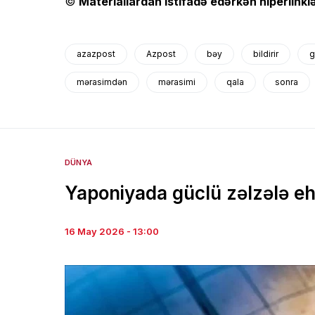
©
Materiallardan istifadə edərkən hiperlinklə
azazpost
Azpost
bəy
bildirir
g
mərasimdən
mərasimi
qala
sonra
DÜNYA
Yaponiyada güclü zəlzələ eht
16 May 2026 - 13:00