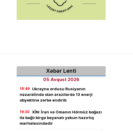
Xəbər Lenti
05 Avqust 2026
19:49
Ukrayna ordusu Rusiyanın
nəzarətində olan ərazilərdə 13 enerji
obyektinə zərbə endirib
19:30
XİN: İran və Omanın Hörmüz boğazı
ilə bağlı birgə bəyanatı yekun hazırlıq
mərhələsindədir