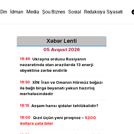
Din
İdman
Media
Şou Biznes
Sosial
Redaksiya Siyasəti
Xəbər Lenti
05 Avqust 2026
19:49
Ukrayna ordusu Rusiyanın
nəzarətində olan ərazilərdə 13 enerji
obyektinə zərbə endirib
19:30
XİN: İran və Omanın Hörmüz boğazı
ilə bağlı birgə bəyanatı yekun hazırlıq
mərhələsindədir
19:15
Axşam hansı qidalar təhlükəlidir?
19:00
Qızıl üçün yeni proqnoz –
5200
dollara çata bilər