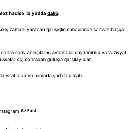
lməz hadisə ilə yadda
qalıb
.
 çıxış zamanı yaranan qarışıqlıq səbəbindən səhvən başqa
sonra səhv anlaşılaraq avtomobil dayandırılıb və vəziyyət
düşsələr də, sonradan gülüşlə qarşılayıblar.
a viral olub və minlərlə şərh toplayıb.
AzPost