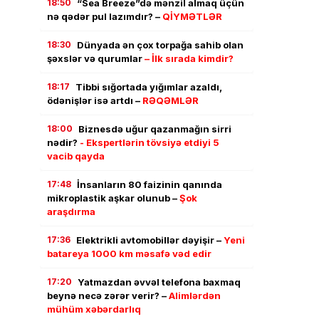
18:50
“Sea Breeze”də mənzil almaq üçün
nə qədər pul lazımdır? –
QİYMƏTLƏR
18:30
Dünyada ən çox torpağa sahib olan
şəxslər və qurumlar
– İlk sırada kimdir?
18:17
Tibbi sığortada yığımlar azaldı,
ödənişlər isə artdı –
RƏQƏMLƏR
18:00
Biznesdə uğur qazanmağın sirri
nədir?
- Ekspertlərin tövsiyə etdiyi 5
vacib qayda
17:48
İnsanların 80 faizinin qanında
mikroplastik aşkar olunub –
Şok
araşdırma
17:36
Elektrikli avtomobillər dəyişir –
Yeni
batareya 1000 km məsafə vəd edir
17:20
Yatmazdan əvvəl telefona baxmaq
beynə necə zərər verir? –
Alimlərdən
mühüm xəbərdarlıq