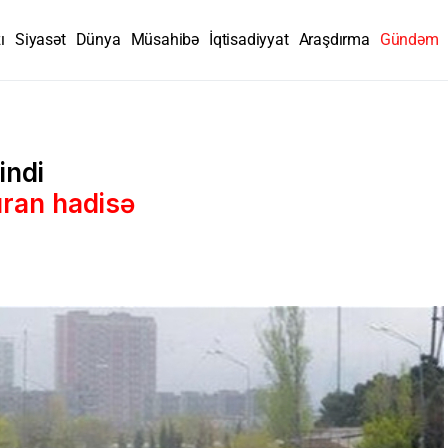
ı
Siyasət
Dünya
Müsahibə
İqtisadiyyat
Araşdırma
Gündəm
indi
uran hadisə