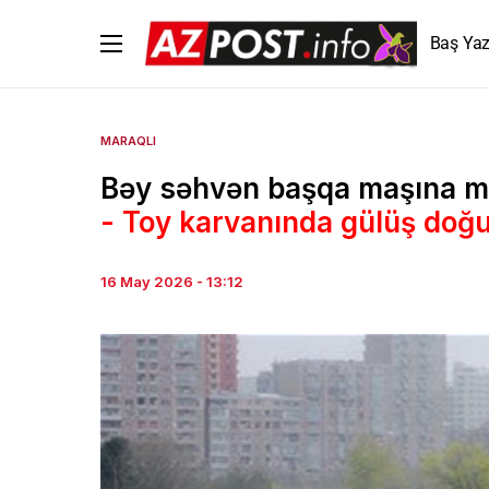
Baş Yaz
MARAQLI
Bəy səhvən başqa maşına m
- Toy karvanında gülüş doğ
16 May 2026 - 13:12