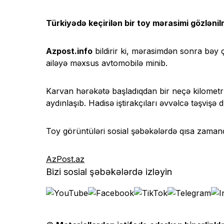
Türkiyədə keçirilən bir toy mərasimi gözləni
Azpost.info
bildirir ki, mərasimdən sonra bəy
ailəyə məxsus avtomobilə minib.
Karvan hərəkətə başladıqdan bir neçə kilometr 
aydınlaşıb. Hadisə iştirakçıları əvvəlcə təşvişə 
Toy görüntüləri sosial şəbəkələrdə qısa zamand
AzPost.az
Bizi sosial şəbəkələrdə izləyin