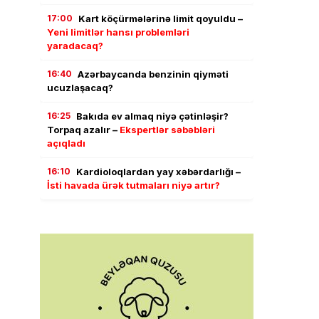
17:00
Kart köçürmələrinə limit qoyuldu –
Yeni limitlər hansı problemləri
yaradacaq?
16:40
Azərbaycanda benzinin qiyməti
ucuzlaşacaq?
16:25
Bakıda ev almaq niyə çətinləşir?
Torpaq azalır –
Ekspertlər səbəbləri
açıqladı
16:10
Kardioloqlardan yay xəbərdarlığı –
İsti havada ürək tutmaları niyə artır?