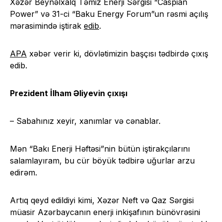
Xəzər Beynəlxalq Təmiz Enerji Sərgisi “Caspian
Power” və 31-ci “Baku Energy Forum”un rəsmi açılış
mərasimində iştirak
edib
.
APA
xəbər verir ki, dövlətimizin başçısı tədbirdə çıxış
edib.
Prezident İlham Əliyevin çıxışı
– Sabahınız xeyir, xanımlar və cənablar.
Mən “Bakı Enerji Həftəsi”nin bütün iştirakçılarını
salamlayıram, bu cür böyük tədbirə uğurlar arzu
edirəm.
Artıq qeyd edildiyi kimi, Xəzər Neft və Qaz Sərgisi
müasir Azərbaycanın enerji inkişafının bünövrəsini