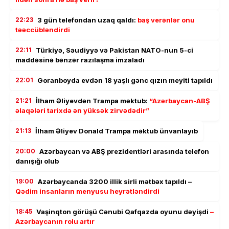
22:23
3 gün telefondan uzaq qaldı:
baş verənlər onu
təəccübləndirdi
22:11
Türkiyə, Səudiyyə və Pakistan NATO-nun 5-ci
maddəsinə bənzər razılaşma imzaladı
22:01
Goranboyda evdən 18 yaşlı gənc qızın meyiti tapıldı
21:21
İlham Əliyevdən Trampa məktub:
“Azərbaycan-ABŞ
əlaqələri tarixdə ən yüksək zirvədədir”
21:13
İlham Əliyev Donald Trampa məktub ünvanlayıb
20:00
Azərbaycan və ABŞ prezidentləri arasında telefon
danışığı olub
19:00
Azərbaycanda 3200 illik sirli mətbəx tapıldı –
Qədim insanların menyusu heyrətləndirdi
18:45
Vaşinqton görüşü Cənubi Qafqazda oyunu dəyişdi
–
Azərbaycanın rolu artır