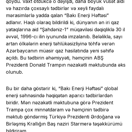
qoydu. Vaxt ötdükcə o dəyişdi, daha böyük vüsət aldı
və hazırda çoxsaylı tədbirlər və xeyli faydalı
mərasimlərlə yadda qalan “Bakı Enerji Həftəsi”
adlanır. Haqlı olaraq bildirildi ki, dünyanın ən iri qaz
yataqlarına aid “Şahdəniz-1” müqaviləsi dəqiqliklə 30 il
əvvəl, 1996-cı ilin iyununda imzalanıb. Beləliklə, sayı
artan ölkələrin enerji təhlükəsizliyinə töhfə verən
Azərbaycanın müasir qaz hasilatında yeni səhifə
açıldı. Bu tədbirin əhəmiyyəti, həmçinin ABŞ
Prezidenti Donald Trampın nəzakətli məktubunda əks
olunub.
Bu bir daha göstərir ki, “Bakı Enerji Həftəsi” qlobal
enerji səhnəsində həqiqətən aparıcı tədbirlərdən
biridir. Mən nəzakətli məktubuna görə Prezident
Trampa çox minnətdaram və həmçinin tədbirə
məktub göndərmiş Türkiyə Prezidenti Ərdoğana və
Birləşmiş Krallığın Baş naziri Starmerə təşəkkürümü
bildirirəm.