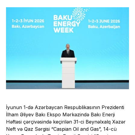
İyunun 1-də Azərbaycan Respublikasının Prezidenti
İlham Əliyev Bakı Ekspo Mərkəzində Bakı Enerji
Həftəsi çərçivəsində keçirilən 31-ci Beynəlxalq Xəzər
Neft və Qaz Sərgisi “Caspian Oil and Gas”, 14-cü