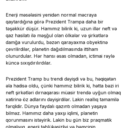
Enerji məsələsini yenidən normal məcraya
qaytardığına görə Prezident Trampa daha bir
təşəkkür düşür. Hamımız bilirik ki, uzun illər neft və
qaz hasilatı ilə məşğul olan ölkələr və şirkətlərə
damğa vurulurdu, bəzən qarayaxma obyektinə
çevrilirdilər, planetin dağıdılmasında ittiham
olunurdular. Hər hansı əsas olmadan, ictimai rəylə
küncə sıxışdırılırdılar.
Prezident Tramp bu trendi dəyişdi və bu, həqiqətən
əla hadisə oldu, çünki hamımız bilirik ki, hətta bəzi iri
neft şirkətləri dırnaqarası müasir trendə uyğun olmaq
xatirinə öz adlarını dəyişirdilər. Lakin reallıq tamamilə
fərqlidir. Dünya faydalı qazıntı olmadan yaşaya
bilməz. Hamımız daha yaxşı iqlimi, planetin
qorunmasını istəyirik. Lakin bu gün biz praqmatik
olmalıyıq, enerji təhlükəsizliyi və həmçinin