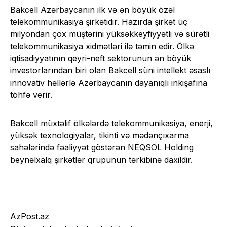
Bakcell Azərbaycanın ilk və ən böyük özəl
telekommunikasiya şirkətidir. Hazırda şirkət üç
milyondan çox müştərini yüksəkkeyfiyyətli və sürətli
telekommunikasiya xidmətləri ilə təmin edir. Ölkə
iqtisadiyyatının qeyri-neft sektorunun ən böyük
investorlarından biri olan Bakcell süni intellekt əsaslı
innovativ həllərlə Azərbaycanın dayanıqlı inkişafına
töhfə verir.
Bakcell müxtəlif ölkələrdə telekommunikasiya, enerji,
yüksək texnologiyalar, tikinti və mədənçıxarma
sahələrində fəaliyyət göstərən NEQSOL Holding
beynəlxalq şirkətlər qrupunun tərkibinə daxildir.
AzPost.az