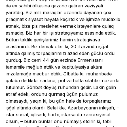
də ev sahibi ölkəsinə qazanc gətirən vəziyyəti
yaratdıq. Biz milli maraqlar üzərində dayanan çox
praqmatik siyasət həyata keçirtdik və işimizə müdaxilə
etmək, bizə pis məsləhət vermək istəyənlərə qulaq
asmadıq. Biz hər bir işi strategiyamız əsasında etdik.
Bütün taktiki gedişlərimiz həmin strategiyaya
əsaslanırdı. Biz demək olar ki, 30 il ərzində işğal
altında qalmış torpaqlarımızı azad edən güclü ordu
qurduq. Biz cəmi 44 gün ərzində Ermənistanı
tamamilə məğlub etdik və kapitulyasiya aktını
imzalamağa məcbur etdik. Əlbəttə ki, müharibədə
qələbə dedikdə, sadəcə, pul və hətta silahlar nəzərdə
tutulmur. Söhbət döyüş ruhundan gedir. Lakin gəlin
etiraf edək, ordunu qurmaq üçün pulumuz
olmasaydı, yəqin ki, bu gün hələ də torpaqlarımız
işğal altında olardı. Beləliklə, Azərbaycanın inkişafı, –
istər sosial, iqtisadi, hərbi, istərsə də xarici siyasət
olsun, – bütün bunlar onu nümayiş etdirir ki, təbii