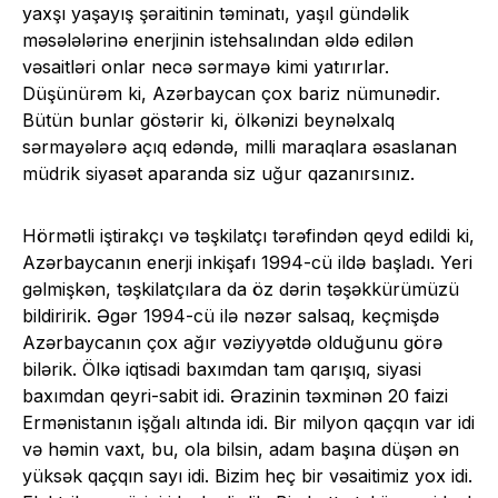
yaxşı yaşayış şəraitinin təminatı, yaşıl gündəlik
məsələlərinə enerjinin istehsalından əldə edilən
vəsaitləri onlar necə sərmayə kimi yatırırlar.
Düşünürəm ki, Azərbaycan çox bariz nümunədir.
Bütün bunlar göstərir ki, ölkənizi beynəlxalq
sərmayələrə açıq edəndə, milli maraqlara əsaslanan
müdrik siyasət aparanda siz uğur qazanırsınız.
Hörmətli iştirakçı və təşkilatçı tərəfindən qeyd edildi ki,
Azərbaycanın enerji inkişafı 1994-cü ildə başladı. Yeri
gəlmişkən, təşkilatçılara da öz dərin təşəkkürümüzü
bildiririk. Əgər 1994-cü ilə nəzər salsaq, keçmişdə
Azərbaycanın çox ağır vəziyyətdə olduğunu görə
bilərik. Ölkə iqtisadi baxımdan tam qarışıq, siyasi
baxımdan qeyri-sabit idi. Ərazinin təxminən 20 faizi
Ermənistanın işğalı altında idi. Bir milyon qaçqın var idi
və həmin vaxt, bu, ola bilsin, adam başına düşən ən
yüksək qaçqın sayı idi. Bizim heç bir vəsaitimiz yox idi.