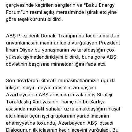
çərçivəsində keçirilən sərgilərin və “Baku Energy
Forum”un rəsmi açılış mərasimində iştirak etdiyinə
görə təşəkkürünü bildirdi.
ABŞ Prezidenti Donald Trampın bu tədbirə məktub
ünvanlamasını məmnunluqla vurğulayan Prezident
İlham Əliyev bu yanaşmanın və tərəfdaşlığın çox
yüksək qiymətləndirildiyini bildirdi, buna görə ABŞ
dövlətinin başçısına minnətdarlığını ifadə etdi.
Son dövrlərdə ikitərəfli münasibətlərimizin uğurla
inkişaf etdiyini deyən dövlətimizin başçısı
Azərbaycanla ABŞ arasında imzalanmış Strateji
Tərəfdaşlıq Xartiyasının, həmçinin bu Xartiya
əsasında müxtəlif sahələr üzrə əməkdaşlığın inkişaf
etdirilməsi üçün işçi qruplarının yaradılmasının
əhəmiyyətinə toxundu, Azərbaycan-ABŞ İqtisadi
Dialoqunun ilk iclasının keçiriləcəyini vurğuladı. Bu