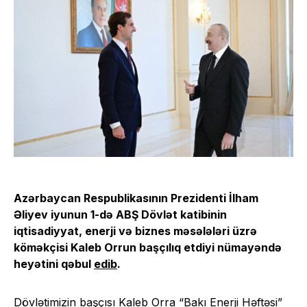
Azərbaycan Respublikasının Prezidenti İlham
Əliyev iyunun 1-də ABŞ Dövlət katibinin
iqtisadiyyat, enerji və biznes məsələləri üzrə
köməkçisi Kaleb Orrun başçılıq etdiyi nümayəndə
heyətini qəbul
edib
.
Dövlətimizin başçısı Kaleb Orra “Bakı Enerji Həftəsi”