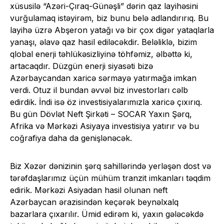
xüsusilə “Azəri-Çıraq-Günəşli” dərin qaz layihəsini
vurğulamaq istəyirəm, biz bunu belə adlandırırıq. Bu
layihə üzrə Abşeron yatağı və bir çox digər yataqlarla
yanaşı, əlavə qaz hasil ediləcəkdir. Beləliklə, bizim
qlobal enerji təhlükəsizliyinə töhfəmiz, əlbəttə ki,
artacaqdır. Düzgün enerji siyasəti bizə
Azərbaycandan xaricə sərmayə yatırmağa imkan
verdi. Otuz il bundan əvvəl biz investorları cəlb
edirdik. İndi isə öz investisiyalarımızla xaricə çıxırıq.
Bu gün Dövlət Neft Şirkəti – SOCAR Yaxın Şərq,
Afrika və Mərkəzi Asiyaya investisiya yatırır və bu
coğrafiya daha da genişlənəcək.
Biz Xəzər dənizinin şərq sahillərində yerləşən dost və
tərəfdaşlarımız üçün mühüm tranzit imkanları təqdim
edirik. Mərkəzi Asiyadan hasil olunan neft
Azərbaycan ərazisindən keçərək beynəlxalq
bazarlara çıxarılır. Ümid edirəm ki, yaxın gələcəkdə