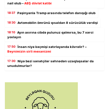
nail olub –
ABŞ dövlət katibi
18:37
Paşinyanla Tramp arasında telefon danışığı olub
18:30
Avtomobilin ömrünü qısaldan 8 sürücülük vərdişi
18:10
Ayın axırına cibdə pulunuz qalmırsa, bu 7 xərci
yoxlayın
17:50
İnsan niyə keçmişi xatırlayanda kövrəlir? –
Beynimizin sirli mexanizmi
17:30
Niyə bəzi sənətçilər səhnədən uzaqlaşsalar da
unudulmurlar?