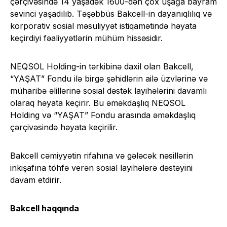
çərçivəsində 14 yaşadək 1600-dən çox uşağa bayram
sevinci yaşadılıb. Təşəbbüs Bakcell-in dayanıqlılıq və
korporativ sosial məsuliyyət istiqamətində həyata
keçirdiyi fəaliyyətlərin mühüm hissəsidir.
NEQSOL Holding-in tərkibinə daxil olan Bakcell,
“YAŞAT” Fondu ilə birgə şəhidlərin ailə üzvlərinə və
müharibə əlillərinə sosial dəstək layihələrini davamlı
olaraq həyata keçirir. Bu əməkdaşlıq NEQSOL
Holding və “YAŞAT” Fondu arasında əməkdaşlıq
çərçivəsində həyata keçirilir.
Bakcell cəmiyyətin rifahına və gələcək nəsillərin
inkişafına töhfə verən sosial layihələrə dəstəyini
davam etdirir.
Bakcell haqqında