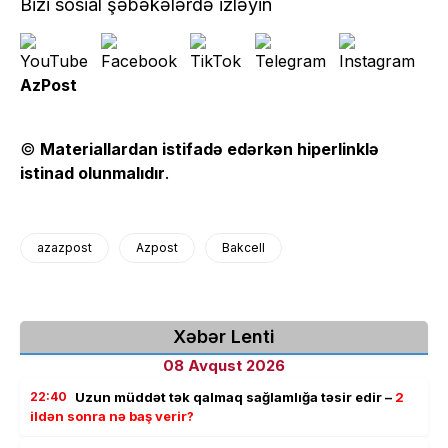
Bizi sosial şəbəkələrdə izləyin
AzPost
©
Materiallardan istifadə edərkən hiperlinklə
istinad olunmalıdır
.
azazpost
Azpost
Bakcell
Xəbər Lenti
08 Avqust 2026
22:40
Uzun müddət tək qalmaq sağlamlığa təsir edir –
2
ildən sonra nə baş verir?