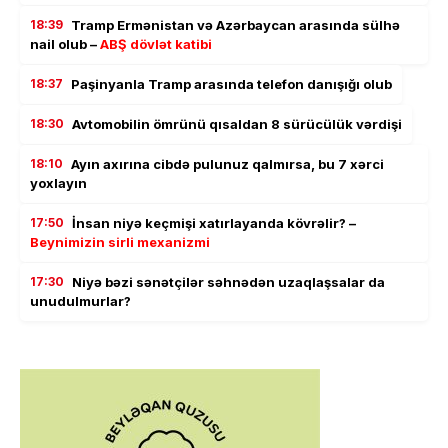
18:39
Tramp Ermənistan və Azərbaycan arasında sülhə
nail olub –
ABŞ dövlət katibi
18:37
Paşinyanla Tramp arasında telefon danışığı olub
18:30
Avtomobilin ömrünü qısaldan 8 sürücülük vərdişi
18:10
Ayın axırına cibdə pulunuz qalmırsa, bu 7 xərci
yoxlayın
17:50
İnsan niyə keçmişi xatırlayanda kövrəlir? –
Beynimizin sirli mexanizmi
17:30
Niyə bəzi sənətçilər səhnədən uzaqlaşsalar da
unudulmurlar?