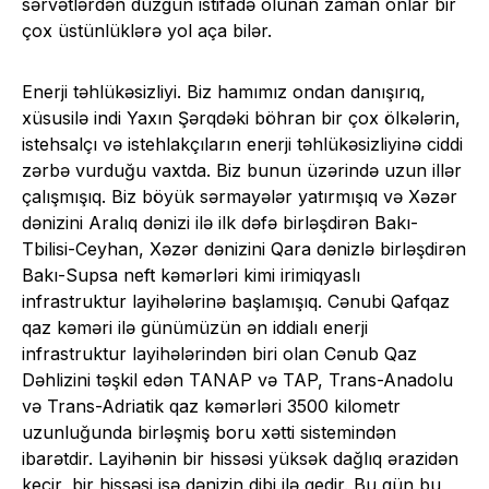
sərvətlərdən düzgün istifadə olunan zaman onlar bir
çox üstünlüklərə yol aça bilər.
Enerji təhlükəsizliyi. Biz hamımız ondan danışırıq,
xüsusilə indi Yaxın Şərqdəki böhran bir çox ölkələrin,
istehsalçı və istehlakçıların enerji təhlükəsizliyinə ciddi
zərbə vurduğu vaxtda. Biz bunun üzərində uzun illər
çalışmışıq. Biz böyük sərmayələr yatırmışıq və Xəzər
dənizini Aralıq dənizi ilə ilk dəfə birləşdirən Bakı-
Tbilisi-Ceyhan, Xəzər dənizini Qara dənizlə birləşdirən
Bakı-Supsa neft kəmərləri kimi irimiqyaslı
infrastruktur layihələrinə başlamışıq. Cənubi Qafqaz
qaz kəməri ilə günümüzün ən iddialı enerji
infrastruktur layihələrindən biri olan Cənub Qaz
Dəhlizini təşkil edən TANAP və TAP, Trans-Anadolu
və Trans-Adriatik qaz kəmərləri 3500 kilometr
uzunluğunda birləşmiş boru xətti sistemindən
ibarətdir. Layihənin bir hissəsi yüksək dağlıq ərazidən
keçir, bir hissəsi isə dənizin dibi ilə gedir. Bu gün bu