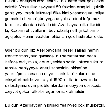
Elektrik enerjisini idxal edirdik. Biz hətta təbii qazı idxal
edirdik. Yoxsulluq səviyyəsi 50 faizdən artıq idi. İşsizlik
geniş yayılmışdı. Müstəqil ölkə kimi yaşamaq və irəliyə
getməkdə bizim üçün yeganə yol sahib olduğumuz
təbii sərvətlərdən istifadə idi. Azərbaycan ilk ölkə idi
ki, Xəzərin ehtiyatlarını beynəlxalq neft şirkətlərinə
açıq etdi. Həmin vaxtdan etibarən çox hadisələr oldu.
Əgər bu gün biz Azərbaycana nəzər salsaq həmin
transformasiyaya gəldikdə, bu sərvətlərdən necə
istifadə etdiyimizə, onun yenidən sosial infrastruktura,
təhsilə, səhiyyəyə, enerji sahəsinin inkişafına
yatırdığımıza əsasən deyə bilərik ki, ölkələr necə
inkişaf etməlidir və bu yol 1990-cı illərin əvvəlində
üzləşdiyimiz eyni problemlərdən müəyyən dərəcədə
əziyyət çəkən ölkələr üçün örnək olmalıdır.
Bu gün Azərbaycanın iqtisadi fəaliyyəti çox müsbətdir.