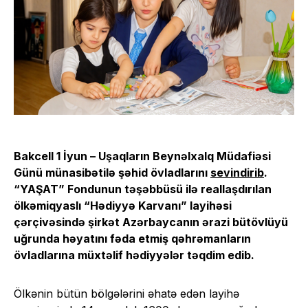
Bakcell 1 İyun – Uşaqların Beynəlxalq Müdafiəsi
Günü münasibətilə şəhid övladlarını
sevindirib
.
“YAŞAT” Fondunun təşəbbüsü ilə reallaşdırılan
ölkəmiqyaslı “Hədiyyə Karvanı” layihəsi
çərçivəsində şirkət Azərbaycanın ərazi bütövlüyü
uğrunda həyatını fəda etmiş qəhrəmanların
övladlarına müxtəlif hədiyyələr təqdim edib.
Ölkənin bütün bölgələrini əhatə edən layihə