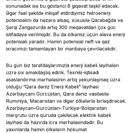
sonunadək isə bu göstərici 8 giqavat təşkil edəcək.
Əgər fəal şəkildə inkişaf etdirdiyimiz hidroenerji
potensialını da nəzərə alsaq, xüsusilə Qarabağda və
Şərqi Zəngəzurda artıq 300 meqavatdan çox güc
istifadəyə verilmişdir. Bu da ölkəmiz üçün əlavə enerji
potensialı yaradır. Həmin potensial neft və qaz
ixracımızı tamamlayan bir mənbəyə çevriləcəkdir.
Bu gün biz tərəfdaşlarımızla enerji kabeli layihələri
üzrə sıx əməkdaşlıq edirik. Texniki-iqtisadi
əsaslandırma mərhələsinin artıq yekunlaşmaq üzrə
olduğu “Qara dəniz Enerji Kabeli” layihəsi
Azərbaycanı Gürcüstan, Qara dəniz vasitəsilə
Rumıniya, Macarıstan və digər ölkələrlə birləşdirəcək.
Azərbaycan–Gürcüstan–Türkiyə–Bolqarıstan
marşrutu üzrə quruda çəkiləcək elektrik kabeli
layihəsi də hazırda icra mərhələsindədir. Bu
yaxınlarda həmin ölkələrin hökumət