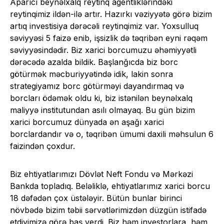
Aparıcı beynəlxalq reytinq agentliklərindəki
reytinqimiz ildən-ilə artır. Hazırkı vəziyyətə görə bizim
artıq investisiya dərəcəli reytinqimiz var. Yoxsulluq
səviyyəsi 5 faizə enib, işsizlik də təqribən eyni rəqəm
səviyyəsindədir. Biz xarici borcumuzu əhəmiyyətli
dərəcədə azalda bildik. Başlanğıcda biz borc
götürmək məcburiyyətində idik, lakin sonra
strategiyamız borc götürməyi dayandırmaq və
borcları ödəmək oldu ki, biz istənilən beynəlxalq
maliyyə institutundan asılı olmayaq. Bu gün bizim
xarici borcumuz dünyada ən aşağı xarici
borclardandır və o, təqribən ümumi daxili məhsulun 6
faizindən çoxdur.
Biz ehtiyatlarımızı Dövlət Neft Fondu və Mərkəzi
Bankda topladıq. Beləliklə, ehtiyatlarımız xarici borcu
18 dəfədən çox üstələyir. Bütün bunlar birinci
növbədə bizim təbii sərvətlərimizdən düzgün istifadə
etdiyimizə görə baş verdi. Biz həm investorlara, həm