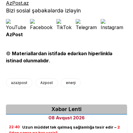
AzPost.az
Bizi sosial şəbəkələrdə izləyin
AzPost
©
Materiallardan istifadə edərkən hiperlinklə
istinad olunmalıdır
.
azazpost
Azpost
enerji
Xəbər Lenti
08 Avqust 2026
22:40
Uzun müddət tək qalmaq sağlamlığa təsir edir –
2
ildən sonra nə baş verir?