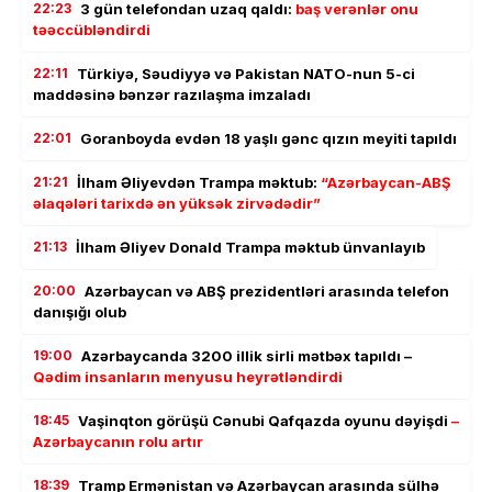
22:23
3 gün telefondan uzaq qaldı:
baş verənlər onu
təəccübləndirdi
22:11
Türkiyə, Səudiyyə və Pakistan NATO-nun 5-ci
maddəsinə bənzər razılaşma imzaladı
22:01
Goranboyda evdən 18 yaşlı gənc qızın meyiti tapıldı
21:21
İlham Əliyevdən Trampa məktub:
“Azərbaycan-ABŞ
əlaqələri tarixdə ən yüksək zirvədədir”
21:13
İlham Əliyev Donald Trampa məktub ünvanlayıb
20:00
Azərbaycan və ABŞ prezidentləri arasında telefon
danışığı olub
19:00
Azərbaycanda 3200 illik sirli mətbəx tapıldı –
Qədim insanların menyusu heyrətləndirdi
18:45
Vaşinqton görüşü Cənubi Qafqazda oyunu dəyişdi
–
Azərbaycanın rolu artır
18:39
Tramp Ermənistan və Azərbaycan arasında sülhə