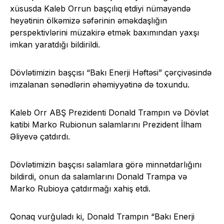
xüsusda Kaleb Orrun başçılıq etdiyi nümayəndə
heyətinin ölkəmizə səfərinin əməkdaşlığın
perspektivlərini müzakirə etmək baxımından yaxşı
imkan yaratdığı bildirildi.
Dövlətimizin başçısı “Bakı Enerji Həftəsi” çərçivəsində
imzalanan sənədlərin əhəmiyyətinə də toxundu.
Kaleb Orr ABŞ Prezidenti Donald Trampın və Dövlət
katibi Marko Rubionun salamlarını Prezident İlham
Əliyevə çatdırdı.
Dövlətimizin başçısı salamlara görə minnətdarlığını
bildirdi, onun da salamlarını Donald Trampa və
Marko Rubioya çatdırmağı xahiş etdi.
Qonaq vurğuladı ki, Donald Trampın “Bakı Enerji