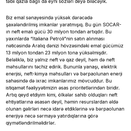
təbii qazla bağlı da eyni sözləri deyə biləcəyik.
Biz emal sənayesində yüksək dərəcədə
şaxələndirilmiş imkanlar yaratmışıq. Bu gün SOCAR-
ın neft emalı gücü 30 milyon tondan artıqdır. Bu
yaxınlarda “Italiana Petroli”nin satın alınması
nəticəsində Aralıq dənizi hövzəsindəki emal gücümüz
13 milyon tondan 23 milyon tona yüksəlmişdir.
Beləliklə, biz yalnız neft və qaz deyil, həm də neft
məhsullarını təchiz edirik. Bununla yanaşı, elektrik
enerjisi, neft-kimya məhsulları və bərpaolunan enerji
sahəsində də ixrac imkanlarımız mövcuddur. Bu
istiqamət fəaliyyətimizin əsas prioritetlərindən biridir.
Artıq qeyd etdiyim kimi, ölkələr sahib olduqları neft
ehtiyatlarına əsasən deyil, həmin resurslardan əldə
olunan gəlirləri necə idarə etdiklərinə və bərpaolunan
enerjiyə necə sərmayə yatırdıqlarına görə
qiymətləndirilməlidirlər.