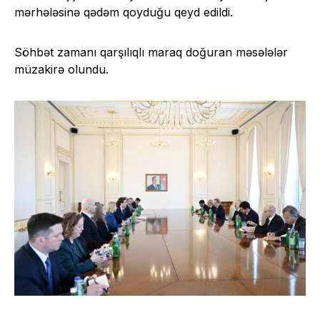
mərhələsinə qədəm qoyduğu qeyd edildi.
Söhbət zamanı qarşılıqlı maraq doğuran məsələlər
müzakirə olundu.