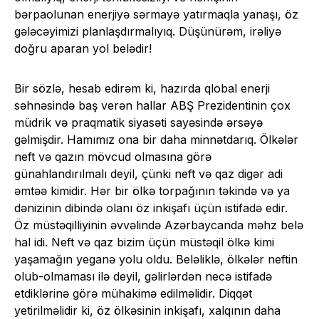
bərpaolunan enerjiyə sərmayə yatırmaqla yanaşı, öz
gələcəyimizi planlaşdırmalıyıq. Düşünürəm, irəliyə
doğru aparan yol belədir!
Bir sözlə, hesab edirəm ki, hazırda qlobal enerji
səhnəsində baş verən hallar ABŞ Prezidentinin çox
müdrik və praqmatik siyasəti sayəsində ərsəyə
gəlmişdir. Hamımız ona bir daha minnətdarıq. Ölkələr
neft və qazın mövcud olmasına görə
günahlandırılmalı deyil, çünki neft və qaz digər adi
əmtəə kimidir. Hər bir ölkə torpağının təkində və ya
dənizinin dibində olanı öz inkişafı üçün istifadə edir.
Öz müstəqilliyinin əvvəlində Azərbaycanda məhz belə
hal idi. Neft və qaz bizim üçün müstəqil ölkə kimi
yaşamağın yeganə yolu oldu. Beləliklə, ölkələr neftin
olub-olmaması ilə deyil, gəlirlərdən necə istifadə
etdiklərinə görə mühakimə edilməlidir. Diqqət
yetirilməlidir ki, öz ölkəsinin inkişafı, xalqının daha