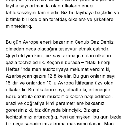
layihə sayı artmaqda olan ölkələrin enerji
təhlükəsizliyini təmin edir. Biz bu layihəyə başladıq və
bizimlə birlikdə olan tərəfdaş ölkələrə və şirkətlərə
minnətdarıq.
Bu gün Avropa enerji bazarının Cənub Qaz Dəhlizi
olmadan necə olacağını təsəvvür etmək çətindir.
Qeyd etdiyim kimi, biz sayı artmaqda olan ölkələri
qazla təchiz edirik. Keçən il burada – “Bakı Enerji
Həftəsi”ndə mən auditoriyaya məlumat verdim ki,
Azərbaycan qazını 12 ölkə alır. Bu gün onların sayı
16-dır və onlardan 10-u Avropa İttifaqına üzv olan
ölkələrdir. Bu ölkələrin sayı, əlbəttə ki, artacaqdır.
Boru xətti ilə qazın müxtəlif ölkələrə nəql edilməsi,
ərazi və coğrafiya kimi parametrlərə baxsanız
görərsiniz ki, biz dünyada birinciyik. Biz qaz
təchizatımızı artıracağıq. Yeri gəlmişkən, bu gün bizdə
bir neçə sənədin imzalanma mərasimi olacaq. Mən