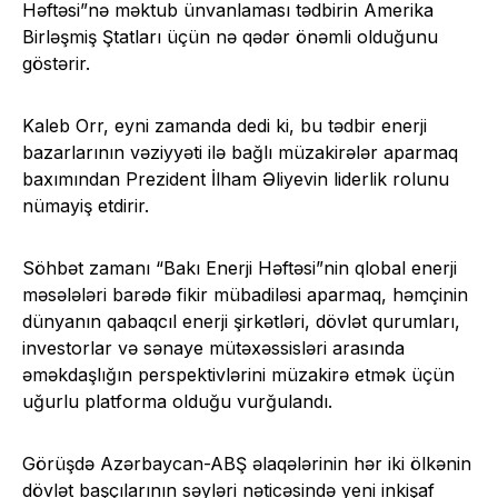
Həftəsi”nə məktub ünvanlaması tədbirin Amerika
Birləşmiş Ştatları üçün nə qədər önəmli olduğunu
göstərir.
Kaleb Orr, eyni zamanda dedi ki, bu tədbir enerji
bazarlarının vəziyyəti ilə bağlı müzakirələr aparmaq
baxımından Prezident İlham Əliyevin liderlik rolunu
nümayiş etdirir.
Söhbət zamanı “Bakı Enerji Həftəsi”nin qlobal enerji
məsələləri barədə fikir mübadiləsi aparmaq, həmçinin
dünyanın qabaqcıl enerji şirkətləri, dövlət qurumları,
investorlar və sənaye mütəxəssisləri arasında
əməkdaşlığın perspektivlərini müzakirə etmək üçün
uğurlu platforma olduğu vurğulandı.
Görüşdə Azərbaycan-ABŞ əlaqələrinin hər iki ölkənin
dövlət başçılarının səyləri nəticəsində yeni inkişaf