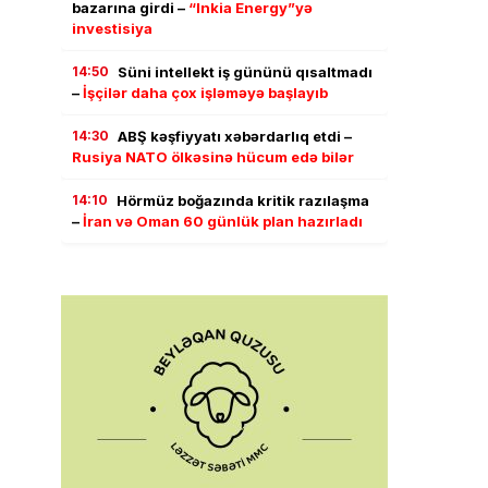
bazarına girdi –
“Inkia Energy”yə
investisiya
14:50
Süni intellekt iş gününü qısaltmadı
–
İşçilər daha çox işləməyə başlayıb
14:30
ABŞ kəşfiyyatı xəbərdarlıq etdi –
Rusiya NATO ölkəsinə hücum edə bilər
14:10
Hörmüz boğazında kritik razılaşma
–
İran və Oman 60 günlük plan hazırladı