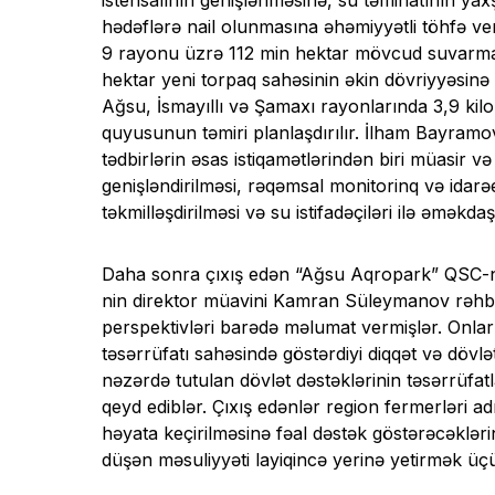
hədəflərə nail olunmasına əhəmiyyətli töhfə ver
9 rayonu üzrə 112 min hektar mövcud suvarma s
hektar yeni torpaq sahəsinin əkin dövriyyəsinə 
Ağsu, İsmayıllı və Şamaxı rayonlarında 3,9 kil
quyusunun təmiri planlaşdırılır. İlham Bayram
tədbirlərin əsas istiqamətlərindən biri müasir v
genişləndirilməsi, rəqəmsal monitorinq və idar
təkmilləşdirilməsi və su istifadəçiləri ilə əməkda
Daha sonra çıxış edən “Ağsu Aqropark” QSC-n
nin direktor müavini Kamran Süleymanov rəhbərlik
perspektivləri barədə məlumat vermişlər. Onla
təsərrüfatı sahəsində göstərdiyi diqqət və dövl
nəzərdə tutulan dövlət dəstəklərinin təsərrüfat
qeyd ediblər. Çıxış edənlər region fermerləri 
həyata keçirilməsinə fəal dəstək göstərəcəkləri
düşən məsuliyyəti layiqincə yerinə yetirmək üçü