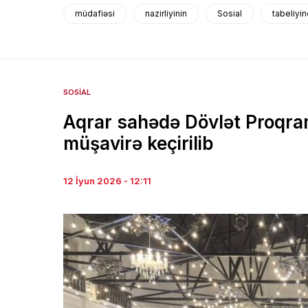
müdafiəsi
nazirliyinin
Sosial
tabeliyi
SOSIAL
Aqrar sahədə Dövlət Proqramı
müşavirə keçirilib
12 İyun 2026 - 12:11