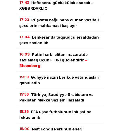
17:43
Həftəsonu güclü külək əsəcək –
XƏBƏRDARLIQ
17:23
Rüşvətlə bağlı həbs olunan vəzifəli
şəxslərin məhkəməsi başlayır
17:04
Lənkəranda təqaüdçüləri aldadan
şəxs saxlanılıb
16:09
Putin hərbi elitanı nəzarətdə
saxlamaq üçün FTX-i gücləndirir
–
Bloomberg
15:58
Ədliyyə naziri Lerikdə vətəndaşları
qəbul edib
15:56
Türkiyə, Səudiyyə Ərəbistanı və
Pakistan Məkkə Sazişini imzaladı
15:36
EFA uşaq futbolunun inkişafına
fokuslanıb
15:00
Neft Fondu Perunun enerji