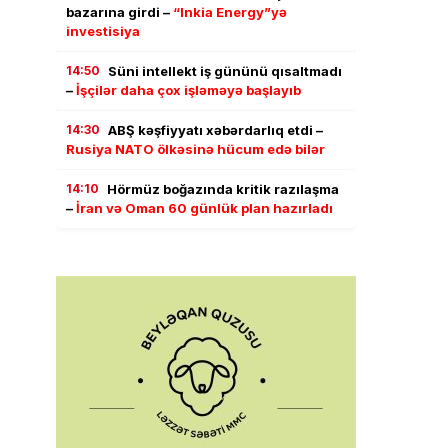
bazarına girdi –
“Inkia Energy”yə
investisiya
14:50
Süni intellekt iş gününü qısaltmadı
–
İşçilər daha çox işləməyə başlayıb
14:30
ABŞ kəşfiyyatı xəbərdarlıq etdi –
Rusiya NATO ölkəsinə hücum edə bilər
14:10
Hörmüz boğazında kritik razılaşma
–
İran və Oman 60 günlük plan hazırladı