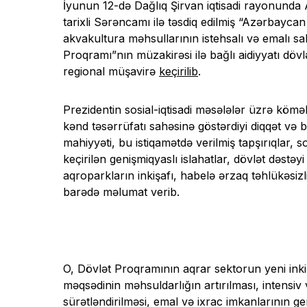
İyunun 12-də Dağlıq Şirvan iqtisadi rayonunda
tarixli Sərəncamı ilə təsdiq edilmiş “Azərbaycan
akvakultura məhsullarının istehsalı və emalı sa
Proqramı”nın müzakirəsi ilə bağlı aidiyyatı dövl
regional müşavirə
keçirilib
.
Prezidentin sosial-iqtisadi məsələlər üzrə köm
kənd təsərrüfatı sahəsinə göstərdiyi diqqət və 
mahiyyəti, bu istiqamətdə verilmiş tapşırıqlar, s
keçirilən genişmiqyaslı islahatlar, dövlət dəst
aqroparkların inkişafı, habelə ərzaq təhlükəsizl
barədə məlumat verib.
O, Dövlət Proqramının aqrar sektorun yeni ink
məqsədinin məhsuldarlığın artırılması, intensiv 
sürətləndirilməsi, emal və ixrac imkanlarının ge