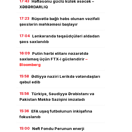
17:43
Həftəsonu güclü külək əsəcək –
XƏBƏRDARLIQ
17:23
Rüşvətlə bağlı həbs olunan vəzifəli
şəxslərin məhkəməsi başlayır
17:04
Lənkəranda təqaüdçüləri aldadan
şəxs saxlanılıb
16:09
Putin hərbi elitanı nəzarətdə
saxlamaq üçün FTX-i gücləndirir
–
Bloomberg
15:58
Ədliyyə naziri Lerikdə vətəndaşları
qəbul edib
15:56
Türkiyə, Səudiyyə Ərəbistanı və
Pakistan Məkkə Sazişini imzaladı
15:36
EFA uşaq futbolunun inkişafına
fokuslanıb
15:00
Neft Fondu Perunun enerji