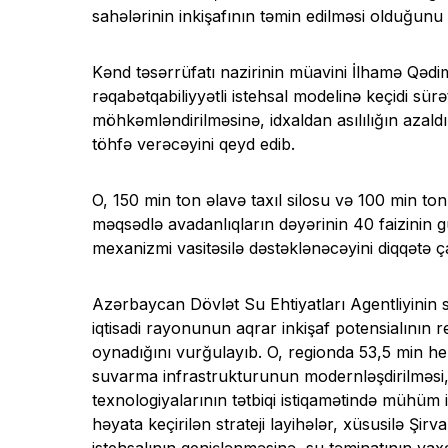
sahələrinin inkişafının təmin edilməsi olduğunu
Kənd təsərrüfatı nazirinin müavini İlhamə Qəd
rəqabətqabiliyyətli istehsal modelinə keçidi sürə
möhkəmləndirilməsinə, idxaldan asılılığın azal
töhfə verəcəyini qeyd edib.
O, 150 min ton əlavə taxıl silosu və 100 min 
məqsədlə avadanlıqların dəyərinin 40 faizinin gü
mexanizmi vasitəsilə dəstəklənəcəyini diqqətə ça
Azərbaycan Dövlət Su Ehtiyatları Agentliyinin 
iqtisadi rayonunun aqrar inkişaf potensialının re
oynadığını vurğulayıb. O, regionda 53,5 min 
suvarma infrastrukturunun modernləşdirilməsi, 
texnologiyalarının tətbiqi istiqamətində mühüm 
həyata keçirilən strateji layihələr, xüsusilə Şir
istehsalının genişlənməsinə, su təminatının ya