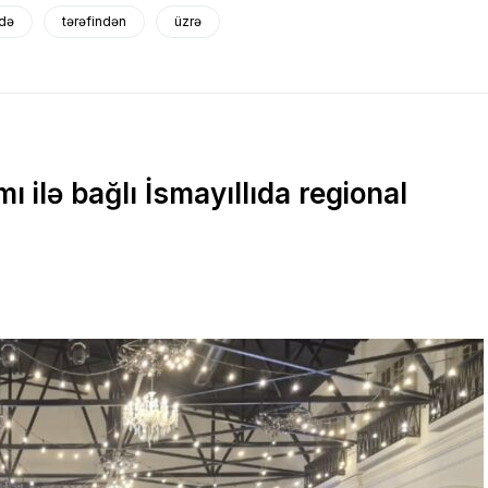
ndə
tərəfindən
üzrə
 ilə bağlı İsmayıllıda regional