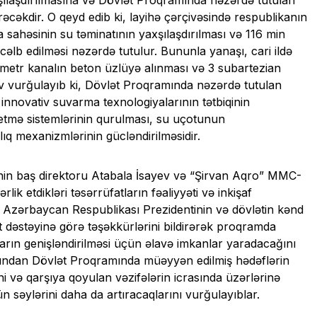
əcəkdir. O qeyd edib ki, layihə çərçivəsində respublikanın
ahəsinin su təminatının yaxşılaşdırılması və 116 min
cəlb edilməsi nəzərdə tutulur. Bununla yanaşı, cari ildə
ometr kanalın beton üzlüyə alınması və 3 subartezian
ov vurğulayıb ki, Dövlət Proqramında nəzərdə tutulan
ə innovativ suvarma texnologiyalarının tətbiqinin
əetmə sistemlərinin qurulması, su uçotunun
şlıq mexanizmlərinin gücləndirilməsidir.
in baş direktoru Atabala İsayev və “Şirvan Aqro” MMC-
 etdikləri təsərrüfatların fəaliyyəti və inkişaf
r Azərbaycan Respublikası Prezidentinin və dövlətin kənd
ət dəstəyinə görə təşəkkürlərini bildirərək proqramda
ların genişləndirilməsi üçün əlavə imkanlar yaradacağını
adından Dövlət Proqramında müəyyən edilmiş hədəflərin
ni və qarşıya qoyulan vəzifələrin icrasında üzərlərinə
n səylərini daha da artıracaqlarını vurğulayıblar.