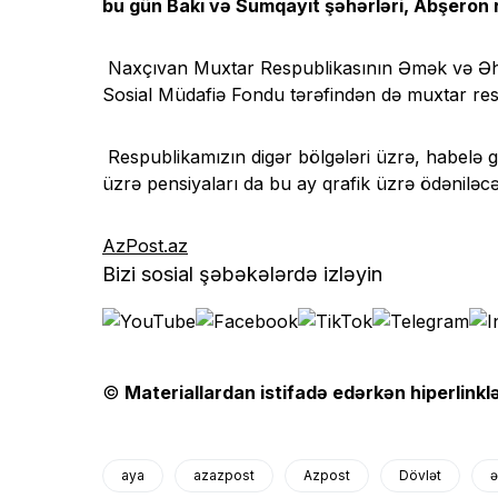
bu gün Bakı və Sumqayıt şəhərləri, Abşeron 
Naxçıvan Muxtar Respublikasının Əmək və Əhali
Sosial Müdafiə Fondu tərəfindən də muxtar res
Respublikamızın digər bölgələri üzrə, habelə g
üzrə pensiyaları da bu ay qrafik üzrə ödəniləcə
AzPost.az
Bizi sosial şəbəkələrdə izləyin
©
Materiallardan istifadə edərkən hiperlinklə
aya
azazpost
Azpost
Dövlət
ə