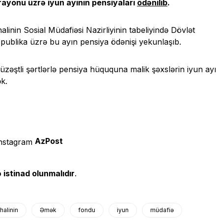
rayonu üzrə iyun ayının pensiyaları
ödənilib
.
nin Sosial Müdafiəsi Nazirliyinin tabeliyində Dövlət
publika üzrə bu ayın pensiya ödənişi yekunlaşıb.
üzəştli şərtlərlə pensiya hüququna malik şəxslərin iyun ayı
k.
AzPost
 istinad olunmalıdır
.
halinin
Əmək
fondu
iyun
müdafiə