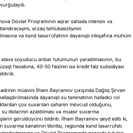
 vurğulayıb.
imova Dövlət Proqramının aqrar sahədə intensiv və
tləndirəcəyini, ərzaq təhlükəsizliyinin
dılmasına və kənd təsərrüfatının dayanıqlı inkişafına mühüm
ton əlavə soyuducu anbar tutumunun yaradılmasının, bu
zəşt hesabına, 40-50 faizinin isə kredit faiz subsidiyası
tdırıb.
sədrinin müavini İlham Bayramov çıxışında Dağlıq Şirvan
allaşdırılmasında dayanıqlı su təminatının həlledici rol
hektardan çox suvarılan sahənin mövcud olduğunu,
su itkilərinin azaldılması və müasir suvarma
işlərin görüldüyünü bildirib. İlham Bayramov qeyd edib ki,
van suvarma kanalının tikintisi, regionda kənd təsərrüfatı
xşılaşdırılmasına və Dövlət Proqramında nəzərdə tutulan