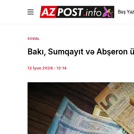
Baş Yaz
SOSIAL
Bakı, Sumqayıt və Abşeron ü
12 İyun 2026 - 12:14