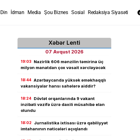
Din
İdman
Media
Şou Biznes
Sosial
Redaksiya Siyasəti
Xəbər Lenti
07 Avqust 2026
19:03
Nazirlik 606 mənzilin təmirinə üç
milyon manatdan çox vəsait xərcləyəcək
18:44
Azərbaycanda yüksək əməkhaqqlı
vakansiyalar hansı sahələrə aiddir?
18:24
Dövlət orqanlarında 9 vakant
inzibati vəzifə üzrə daxili müsahibə elan
olundu
18:02
Jurnalistika ixtisası üzrə qabiliyyət
imtahanının nəticələri açıqlandı