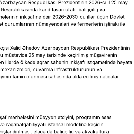
 Azərbaycan Respublikası Prezidentinin 2026-cı il 25 may
 Respublikasında kənd təsərrüfatı, balıqçılıq və
hələrinin inkişafına dair 2026–2030-cu illər üçün Dövlət
ət qurumlarının nümayəndələri və fermerlərin iştirakı ilə
əkçisi Xalid Əhədov Azərbaycan Respublikası Prezidentinin
bu müstəvidə 25 may tarixində keçirilmiş müşavirənin
on illərdə ölkədə aqrar sahənin inkişafı istiqamətində həyata
əyi mexanizmləri, suvarma infrastrukturunun və
iyinin təmin olunması sahəsində əldə edilmiş nəticələr
işaf mərhələsini müəyyən etdiyini, proqramın əsas
və rəqabətqabiliyyətli istehsal modelinə keçidin
nişləndirilməsi, eləcə də balıqçılıq və akvakultura