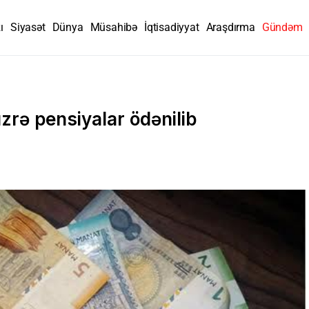
ı
Siyasət
Dünya
Müsahibə
İqtisadiyyat
Araşdırma
Gündəm
zrə pensiyalar ödənilib