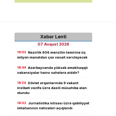
Xəbər Lenti
07 Avqust 2026
19:03
Nazirlik 606 mənzilin təmirinə üç
milyon manatdan çox vəsait xərcləyəcək
18:44
Azərbaycanda yüksək əməkhaqqlı
vakansiyalar hansı sahələrə aiddir?
18:24
Dövlət orqanlarında 9 vakant
inzibati vəzifə üzrə daxili müsahibə elan
olundu
18:02
Jurnalistika ixtisası üzrə qabiliyyət
imtahanının nəticələri açıqlandı