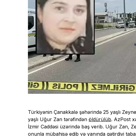
Türkiyənin Çanakkalə şəhərində 25 yaşlı Zeyn
yaşlı Uğur Zan tərəfindən
öldürülüb
. AzPost x
İzmir Caddəsi üzərində baş verib. Uğur Zan, Zey
onunla mübahisə edib və yanında gətirdiyi tab