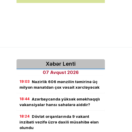
Xəbər Lenti
07 Avqust 2026
19:03
Nazirlik 606 mənzilin təmirinə üç
milyon manatdan çox vəsait xərcləyəcək
18:44
Azərbaycanda yüksək əməkhaqqlı
vakansiyalar hansı sahələrə aiddir?
18:24
Dövlət orqanlarında 9 vakant
inzibati vəzifə üzrə daxili müsahibə elan
olundu