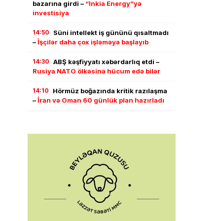
bazarına girdi –
“Inkia Energy”yə
investisiya
14:50
Süni intellekt iş gününü qısaltmadı
–
İşçilər daha çox işləməyə başlayıb
14:30
ABŞ kəşfiyyatı xəbərdarlıq etdi –
Rusiya NATO ölkəsinə hücum edə bilər
14:10
Hörmüz boğazında kritik razılaşma
–
İran və Oman 60 günlük plan hazırladı