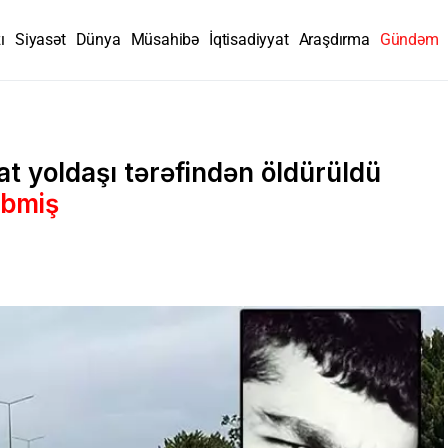
ı
Siyasət
Dünya
Müsahibə
İqtisadiyyat
Araşdırma
Gündəm
 yoldaşı tərəfindən öldürüldü
ibmiş