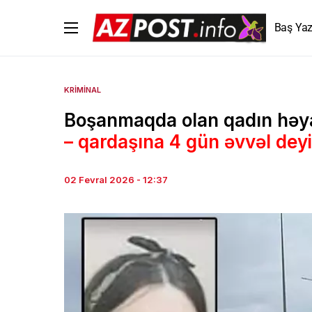
Baş Yaz
KRIMINAL
Boşanmaqda olan qadın həyat
– qardaşına 4 gün əvvəl dey
02 Fevral 2026 - 12:37