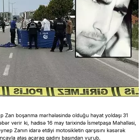
ep Zan boşanma mərhələsində olduğu həyat yoldaşı 31
əbər verir ki, hadisə 16 may tarixində İsmetpaşa Mahalləsi,
nep Zanın idarə etdiyi motosikletin qarşısını kəsərək
ancayla atəş açaraq qadını başından vurub.