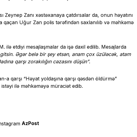
ası Zeynep Zanı xəstəxanaya çatdırsalar da, onun həyatını
a qaçan Uğur Zan polis tərəfindən saxlanılıb və məhkəmə
ilə etdiyi mesajlaşmalar da işə daxil edilib. Mesajlarda
gitsin. Əgər belə bir şey etsən, anam çox üzüləcək, atam
adına qarşı zorakılığın cəzasını düşün”
.
-a qarşı “Həyat yoldaşına qarşı qəsdən öldürmə”
 istəyi ilə məhkəməyə müraciət edib.
AzPost