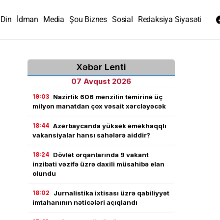
Din
İdman
Media
Şou Biznes
Sosial
Redaksiya Siyasəti
Xəbər Lenti
07 Avqust 2026
19:03
Nazirlik 606 mənzilin təmirinə üç
milyon manatdan çox vəsait xərcləyəcək
18:44
Azərbaycanda yüksək əməkhaqqlı
vakansiyalar hansı sahələrə aiddir?
18:24
Dövlət orqanlarında 9 vakant
inzibati vəzifə üzrə daxili müsahibə elan
olundu
18:02
Jurnalistika ixtisası üzrə qabiliyyət
imtahanının nəticələri açıqlandı