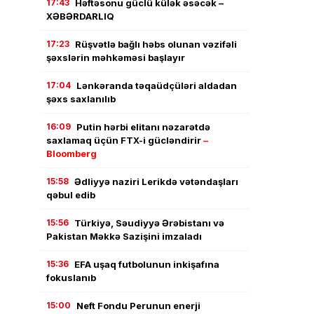
17:43
Həftəsonu güclü külək əsəcək –
XƏBƏRDARLIQ
17:23
Rüşvətlə bağlı həbs olunan vəzifəli
şəxslərin məhkəməsi başlayır
17:04
Lənkəranda təqaüdçüləri aldadan
şəxs saxlanılıb
16:09
Putin hərbi elitanı nəzarətdə
saxlamaq üçün FTX-i gücləndirir
–
Bloomberg
15:58
Ədliyyə naziri Lerikdə vətəndaşları
qəbul edib
15:56
Türkiyə, Səudiyyə Ərəbistanı və
Pakistan Məkkə Sazişini imzaladı
15:36
EFA uşaq futbolunun inkişafına
fokuslanıb
15:00
Neft Fondu Perunun enerji