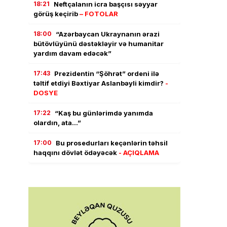
18:21
Neftçalanın icra başçısı səyyar
görüş keçirib
– FOTOLAR
18:00
“Azərbaycan Ukraynanın ərazi
bütövlüyünü dəstəkləyir və humanitar
yardım davam edəcək”
17:43
Prezidentin “Şöhrət” ordeni ilə
təltif etdiyi Bəxtiyar Aslanbəyli kimdir?
-
DOSYE
17:22
“Kaş bu günlərimdə yanımda
olardın, ata…”
17:00
Bu prosedurları keçənlərin təhsil
haqqını dövlət ödəyəcək
- AÇIQLAMA