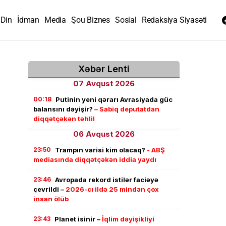
Din
İdman
Media
Şou Biznes
Sosial
Redaksiya Siyasəti
Xəbər Lenti
07 Avqust 2026
00:18
Putinin yeni qərarı Avrasiyada güc
balansını dəyişir?
– Sabiq deputatdan
diqqətçəkən təhlil
06 Avqust 2026
23:50
Trampın varisi kim olacaq?
- ABŞ
mediasında diqqətçəkən iddia yaydı
23:46
Avropada rekord istilər faciəyə
çevrildi –
2026-cı ildə 25 mindən çox
insan ölüb
23:43
Planet isinir –
İqlim dəyişikliyi