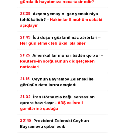
gündəlik həyatımıza necə təsir edir?
23:39
Axşam yeməyini gec yemək niyə
təhlükəlidir? –
Həkimlər 5 mühüm səbəbi
açıqlayır
21:49
İsti duşun gözlənilməz zərərləri –
Hər gün etmək təhlükəli ola bilər
21:25
Amerikalılar müharibədən qorxur –
Reuters-in sorğusunun diqqətçəkən
nəticələri
21:15
Ceyhun Bayramov Zelenski ilə
görüşün detallarını açıqladı
21:02
İran Hörmüzlə bağlı sensasion
qərara hazırlaşır
- ABŞ və İsrail
gəmilərinə qadağa
20:45
Prezident Zelenski Ceyhun
Bayramovu qəbul edib