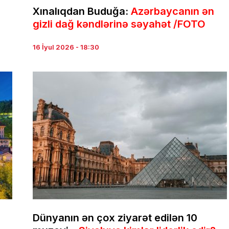
Xınalıqdan Buduğa:
Azərbaycanın ən
gizli dağ kəndlərinə səyahət /FOTO
16 İyul 2026 - 18:30
Dünyanın ən çox ziyarət edilən 10