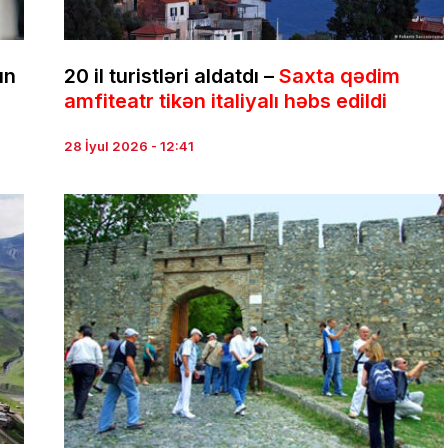
ın
20 il turistləri aldatdı –
Saxta qədim
amfiteatr tikən italiyalı həbs edildi
28 İyul 2026 - 12:41