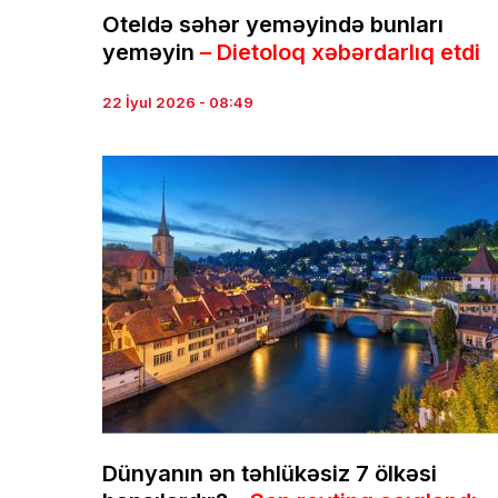
Oteldə səhər yeməyində bunları
yeməyin
– Dietoloq xəbərdarlıq etdi
22 İyul 2026 - 08:49
Dünyanın ən təhlükəsiz 7 ölkəsi