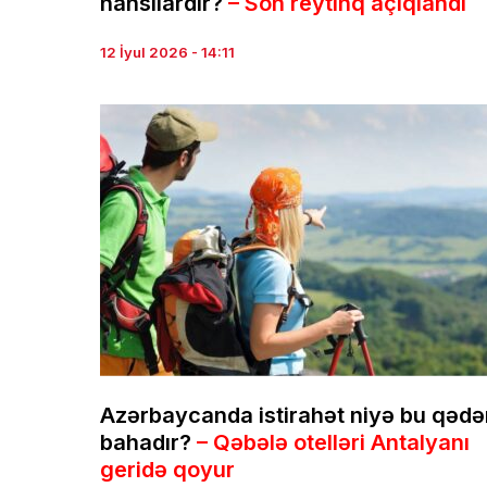
hansılardır?
– Son reytinq açıqlandı
12 İyul 2026 - 14:11
Azərbaycanda istirahət niyə bu qədə
bahadır?
– Qəbələ otelləri Antalyanı
geridə qoyur