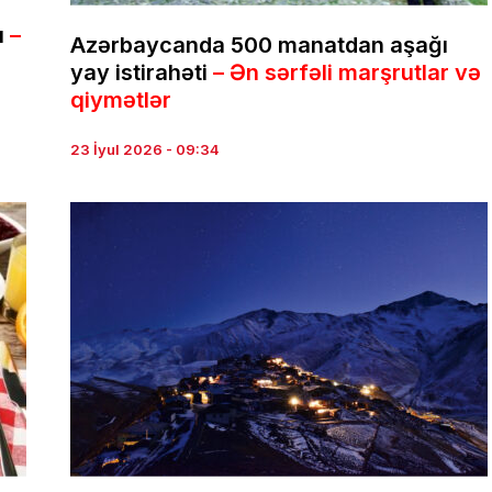
ı
–
Azərbaycanda 500 manatdan aşağı
yay istirahəti
– Ən sərfəli marşrutlar və
qiymətlər
23 İyul 2026 - 09:34