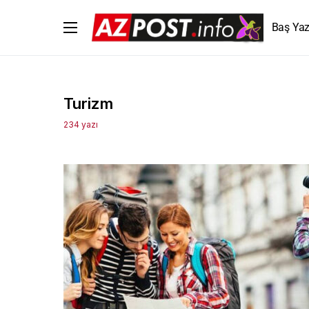
Baş Yaz
Turizm
234 yazı