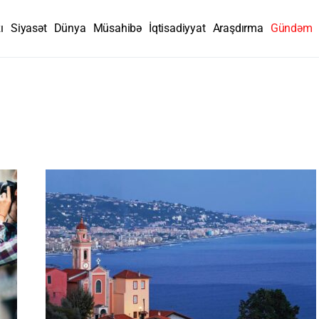
ı
Siyasət
Dünya
Müsahibə
İqtisadiyyat
Araşdırma
Gündəm