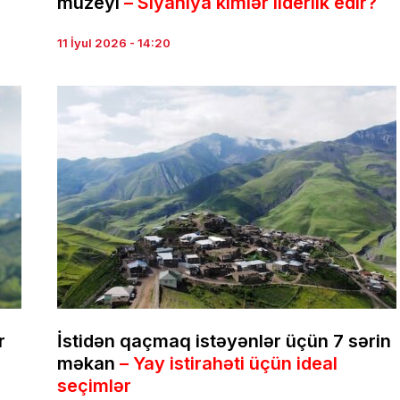
muzeyi
– Siyahıya kimlər liderlik edir?
11 İyul 2026 - 14:20
r
İstidən qaçmaq istəyənlər üçün 7 sərin
məkan
– Yay istirahəti üçün ideal
seçimlər