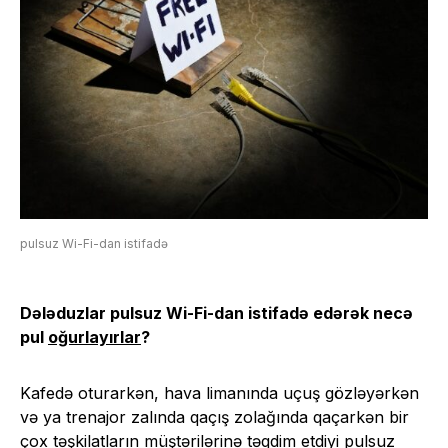
pulsuz Wi-Fi-dan istifadə
Dələduzlar pulsuz Wi-Fi-dan istifadə edərək necə
pul
oğurlayırlar
?
Kafedə oturarkən, hava limanında uçuş gözləyərkən
və ya trenajor zalında qaçış zolağında qaçarkən bir
çox təşkilatların müştərilərinə təqdim etdiyi pulsuz