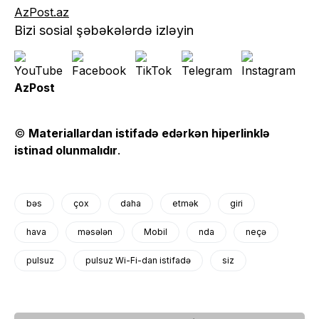
AzPost.az
Bizi sosial şəbəkələrdə izləyin
AzPost
©
Materiallardan istifadə edərkən hiperlinklə
istinad olunmalıdır
.
bəs
çox
daha
etmək
giri
hava
məsələn
Mobil
nda
neçə
pulsuz
pulsuz Wi-Fi-dan istifadə
siz