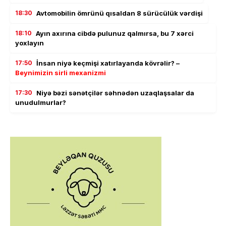
18:30
Avtomobilin ömrünü qısaldan 8 sürücülük vərdişi
18:10
Ayın axırına cibdə pulunuz qalmırsa, bu 7 xərci
yoxlayın
17:50
İnsan niyə keçmişi xatırlayanda kövrəlir? –
Beynimizin sirli mexanizmi
17:30
Niyə bəzi sənətçilər səhnədən uzaqlaşsalar da
unudulmurlar?