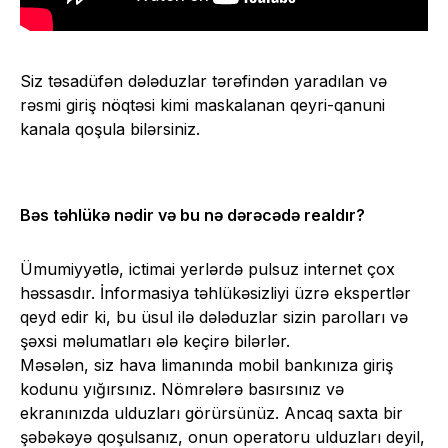
Siz təsadüfən dələduzlar tərəfindən yaradılan və
rəsmi giriş nöqtəsi kimi maskalanan qeyri-qanuni
kanala qoşula bilərsiniz.
Bəs təhlükə nədir və bu nə dərəcədə realdır?
Ümumiyyətlə, ictimai yerlərdə pulsuz internet çox
həssasdır. İnformasiya təhlükəsizliyi üzrə ekspertlər
qeyd edir ki, bu üsul ilə dələduzlar sizin parolları və
şəxsi məlumatları ələ keçirə bilərlər.
Məsələn, siz hava limanında mobil bankınıza giriş
kodunu yığırsınız. Nömrələrə basırsınız və
ekranınızda ulduzları görürsünüz. Ancaq saxta bir
şəbəkəyə qoşulsanız, onun operatoru ulduzları deyil,