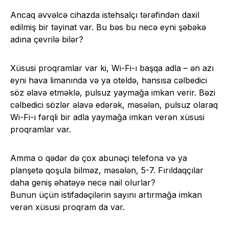
Ancaq əvvəlcə cihazda istehsalçı tərəfindən daxil
edilmiş bir təyinat var. Bu bəs bu necə eyni şəbəkə
adına çevrilə bilər?
Xüsusi proqramlar var ki, Wi-Fi-ı başqa adla – ən azı
eyni hava limanında və ya oteldə, hansısa cəlbedici
söz əlavə etməklə, pulsuz yaymağa imkan verir. Bəzi
cəlbedici sözlər əlavə edərək, məsələn, pulsuz olaraq
Wi-Fi-ı fərqli bir adla yaymağa imkan verən xüsusi
proqramlar var.
Amma o qədər də çox abunəçi telefona və ya
planşetə qoşula bilməz, məsələn, 5-7. Fırıldaqçılar
daha geniş əhatəyə necə nail olurlar?
Bunun üçün istifadəçilərin sayını artırmağa imkan
verən xüsusi proqram da var.