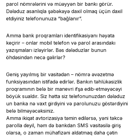
parol nömrələrini və müəyyən bir bankı görür.
Dələduz asanlıqla şəbəkəyə daxil olmaq üçün daxil
etdiyiniz telefonunuza “bağlanır”.
Amma bank proqramları identifikasiyanı həyata
keçirir – onlar mobil telefon və parol arasındakı
yazışmaları izləyirlər. Bəs dələduzlar bunun
öhdəsindən necə gəlirlər?
Geniş yayılmış bir vasitədən – nömrə əvəzetmə
funksiyasından istifadə edirlər. Bankın təhlükəsizlik
proqramının belə bir manevri ifşa edib-etməyəcəyi
böyük sualdır. Siz hətta siz telefonunuzdan dələduz
un banka nə vaxt girdiyini və parolunuzu göstərdiyini
belə bilməyəcəksiniz.
Amma ikiqat avtorizasiya təmin edilərsə, yəni təkcə
parolla deyil, həm də bankdan SMS vasitəsilə giriş
olarsa, o zaman mühafizəni aldatmaq daha çətin