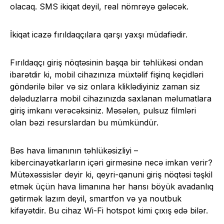
olacaq. SMS ikiqat deyil, real nömrəyə gələcək.
İkiqat icazə fırıldaqçılara qarşı yaxşı müdafiədir.
Fırıldaqçı giriş nöqtəsinin başqa bir təhlükəsi ondan
ibarətdir ki, mobil cihazınıza müxtəlif fişinq keçidləri
göndərilə bilər və siz onlara kliklədiyiniz zaman siz
dələduzlarra mobil cihazınızda saxlanan məlumatlara
giriş imkanı verəcəksiniz. Məsələn, pulsuz filmləri
olan bəzi resurslardan bu mümkündür.
Bəs hava limanının təhlükəsizliyi –
kibercinayətkarların içəri girməsinə necə imkan verir?
Mütəxəssislər deyir ki, qeyri-qanuni giriş nöqtəsi təşkil
etmək üçün hava limanına hər hansı böyük avadanlıq
gətirmək lazım deyil, smartfon və ya noutbuk
kifayətdir. Bu cihaz Wi-Fi hotspot kimi çıxış edə bilər.