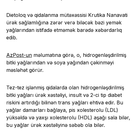
Dietoloq və qidalanma mütəxəssisi Krutika Nanavati
ürək sağlamlığına zərər verə biləcək bəzi yemək
yağlarından istifadə etməmək barədə xəbərdarlıq
edib.
AzPost-un
məlumatına görə, o, hidrogenləşdirilmiş
bitki yağlarından və soya yağından çəkinməyi
məsləhət görür.
Tez-tez işlənmiş qidalarda olan hidrogenləşdirilmiş
bitki yağları ürək xəstəliyi, insult və 2-ci tip diabet
riskini artırdığı bilinən trans yağları ehtiva edir. Bu
yağlar damarları bağlaya, pis xolesterolu (LDL)
yüksəldə və yaxşı xolesterolu (HDL) aşağı sala bilər,
bu yağlar ürək xəstəliyinə səbəb ola bilər.