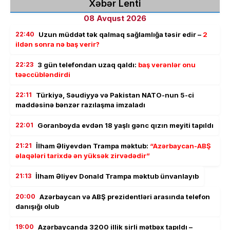
Xəbər Lenti
08 Avqust 2026
22:40
Uzun müddət tək qalmaq sağlamlığa təsir edir –
2
ildən sonra nə baş verir?
22:23
3 gün telefondan uzaq qaldı:
baş verənlər onu
təəccübləndirdi
22:11
Türkiyə, Səudiyyə və Pakistan NATO-nun 5-ci
maddəsinə bənzər razılaşma imzaladı
22:01
Goranboyda evdən 18 yaşlı gənc qızın meyiti tapıldı
21:21
İlham Əliyevdən Trampa məktub:
“Azərbaycan-ABŞ
əlaqələri tarixdə ən yüksək zirvədədir”
21:13
İlham Əliyev Donald Trampa məktub ünvanlayıb
20:00
Azərbaycan və ABŞ prezidentləri arasında telefon
danışığı olub
19:00
Azərbaycanda 3200 illik sirli mətbəx tapıldı –