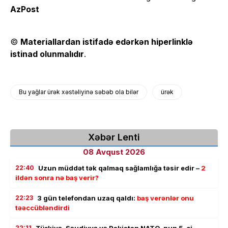
AzPost
©
Materiallardan istifadə edərkən hiperlinklə
istinad olunmalıdır
.
Bu yağlar ürək xəstəliyinə səbəb ola bilər
ürək
Xəbər Lenti
08 Avqust 2026
22:40
Uzun müddət tək qalmaq sağlamlığa təsir edir –
2
ildən sonra nə baş verir?
22:23
3 gün telefondan uzaq qaldı:
baş verənlər onu
təəccübləndirdi
22:11