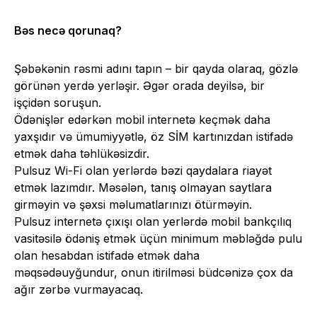
Bəs necə qorunaq?
Şəbəkənin rəsmi adını tapın – bir qayda olaraq, gözlə
görünən yerdə yerləşir. Əgər orada deyilsə, bir
işçidən soruşun.
Ödənişlər edərkən mobil internetə keçmək daha
yaxşıdır və ümumiyyətlə, öz SİM kartınızdan istifadə
etmək daha təhlükəsizdir.
Pulsuz Wi-Fi olan yerlərdə bəzi qaydalara riayət
etmək lazımdır. Məsələn, tanış olmayan saytlara
girməyin və şəxsi məlumatlarınızı ötürməyin.
Pulsuz internetə çıxışı olan yerlərdə mobil bankçılıq
vasitəsilə ödəniş etmək üçün minimum məbləğdə pulu
olan hesabdan istifadə etmək daha
məqsədəuyğundur, onun itirilməsi büdcənizə çox da
ağır zərbə vurmayacaq.