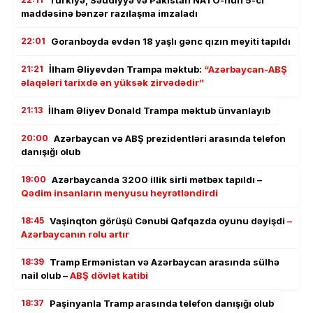
Türkiyə, Səudiyyə və Pakistan NATO-nun 5-ci
maddəsinə bənzər razılaşma imzaladı
22:01
Goranboyda evdən 18 yaşlı gənc qızın meyiti tapıldı
21:21
İlham Əliyevdən Trampa məktub:
“Azərbaycan-ABŞ
əlaqələri tarixdə ən yüksək zirvədədir”
21:13
İlham Əliyev Donald Trampa məktub ünvanlayıb
20:00
Azərbaycan və ABŞ prezidentləri arasında telefon
danışığı olub
19:00
Azərbaycanda 3200 illik sirli mətbəx tapıldı –
Qədim insanların menyusu heyrətləndirdi
18:45
Vaşinqton görüşü Cənubi Qafqazda oyunu dəyişdi
–
Azərbaycanın rolu artır
18:39
Tramp Ermənistan və Azərbaycan arasında sülhə
nail olub –
ABŞ dövlət katibi
18:37
Paşinyanla Tramp arasında telefon danışığı olub