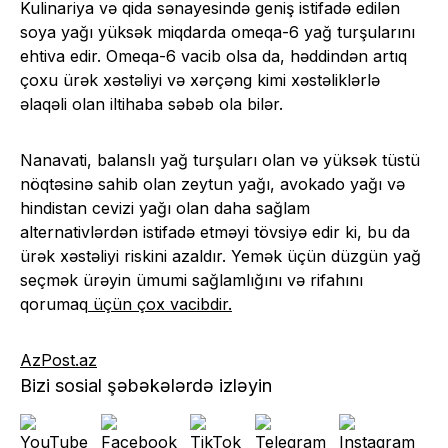
Kulinariya və qida sənayesində geniş istifadə edilən
soya yağı yüksək miqdarda omeqa-6 yağ turşularını
ehtiva edir. Omeqa-6 vacib olsa da, həddindən artıq
çoxu ürək xəstəliyi və xərçəng kimi xəstəliklərlə
əlaqəli olan iltihaba səbəb ola bilər.
Nanavati, balanslı yağ turşuları olan və yüksək tüstü
nöqtəsinə sahib olan zeytun yağı, avokado yağı və
hindistan cevizi yağı olan daha sağlam
alternativlərdən istifadə etməyi tövsiyə edir ki, bu da
ürək xəstəliyi riskini azaldır. Yemək üçün düzgün yağ
seçmək ürəyin ümumi sağlamlığını və rifahını
qorumaq
üçün çox vacibdir.
AzPost.az
Bizi sosial şəbəkələrdə izləyin