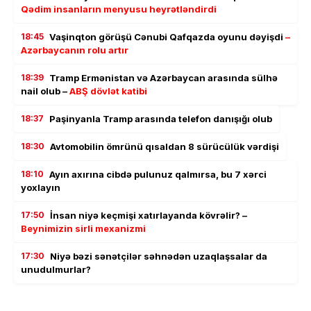
Qədim insanların menyusu heyrətləndirdi
18:45
Vaşinqton görüşü Cənubi Qafqazda oyunu dəyişdi
–
Azərbaycanın rolu artır
18:39
Tramp Ermənistan və Azərbaycan arasında sülhə
nail olub –
ABŞ dövlət katibi
18:37
Paşinyanla Tramp arasında telefon danışığı olub
18:30
Avtomobilin ömrünü qısaldan 8 sürücülük vərdişi
18:10
Ayın axırına cibdə pulunuz qalmırsa, bu 7 xərci
yoxlayın
17:50
İnsan niyə keçmişi xatırlayanda kövrəlir? –
Beynimizin sirli mexanizmi
17:30
Niyə bəzi sənətçilər səhnədən uzaqlaşsalar da
unudulmurlar?