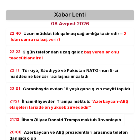
Xəbər Lenti
08 Avqust 2026
22:40
Uzun müddət tək qalmaq sağlamlığa təsir edir –
2
ildən sonra nə baş verir?
22:23
3 gün telefondan uzaq qaldı:
baş verənlər onu
təəccübləndirdi
22:11
Türkiyə, Səudiyyə və Pakistan NATO-nun 5-ci
maddəsinə bənzər razılaşma imzaladı
22:01
Goranboyda evdən 18 yaşlı gənc qızın meyiti tapıldı
21:21
İlham Əliyevdən Trampa məktub:
“Azərbaycan-ABŞ
əlaqələri tarixdə ən yüksək zirvədədir”
21:13
İlham Əliyev Donald Trampa məktub ünvanlayıb
20:00
Azərbaycan və ABŞ prezidentləri arasında telefon
danışığı olub