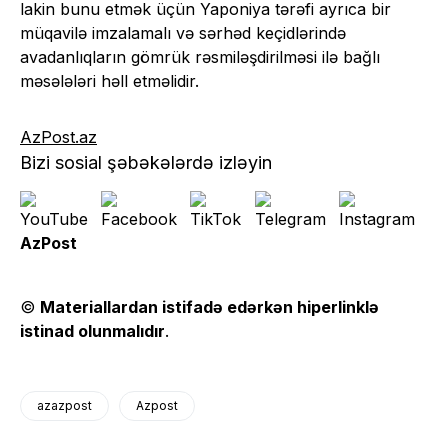
lakin bunu etmək üçün Yaponiya tərəfi ayrıca bir
müqavilə imzalamalı və sərhəd keçidlərində
avadanlıqların gömrük rəsmiləşdirilməsi ilə bağlı
məsələləri həll etməlidir.
AzPost.az
Bizi sosial şəbəkələrdə izləyin
AzPost
©
Materiallardan istifadə edərkən hiperlinklə
istinad olunmalıdır
.
azazpost
Azpost