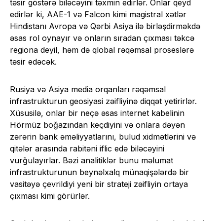
təsir göstərə biləcəyini təxmin edirlər. Onlar qeyd
edirlər ki, AAE-1 və Falcon kimi magistral xətlər
Hindistanı Avropa və Qərbi Asiya ilə birləşdirməkdə
əsas rol oynayır və onların sıradan çıxması təkcə
regiona deyil, həm də qlobal rəqəmsal proseslərə
təsir edəcək.
Rusiya və Asiya media orqanları rəqəmsal
infrastrukturun geosiyasi zəifliyinə diqqət yetirirlər.
Xüsusilə, onlar bir neçə əsas internet kabelinin
Hörmüz boğazından keçdiyini və onlara dəyən
zərərin bank əməliyyatlarını, bulud xidmətlərini və
qitələr arasında rabitəni iflic edə biləcəyini
vurğulayırlar. Bəzi analitiklər bunu məlumat
infrastrukturunun beynəlxalq münaqişələrdə bir
vasitəyə çevrildiyi yeni bir strateji zəifliyin ortaya
çıxması kimi görürlər.