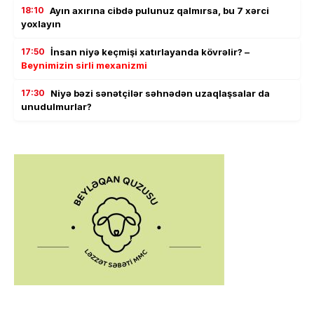
18:10
Ayın axırına cibdə pulunuz qalmırsa, bu 7 xərci
yoxlayın
17:50
İnsan niyə keçmişi xatırlayanda kövrəlir? –
Beynimizin sirli mexanizmi
17:30
Niyə bəzi sənətçilər səhnədən uzaqlaşsalar da
unudulmurlar?