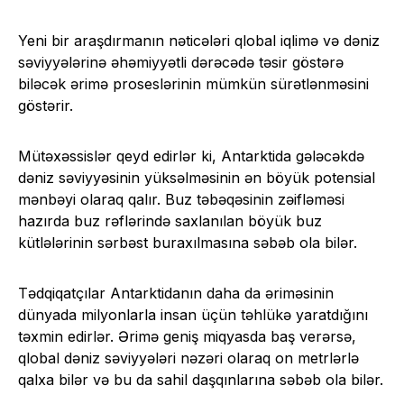
Yeni bir araşdırmanın nəticələri qlobal iqlimə və dəniz
səviyyələrinə əhəmiyyətli dərəcədə təsir göstərə
biləcək ərimə proseslərinin mümkün sürətlənməsini
göstərir.
Mütəxəssislər qeyd edirlər ki, Antarktida gələcəkdə
dəniz səviyyəsinin yüksəlməsinin ən böyük potensial
mənbəyi olaraq qalır. Buz təbəqəsinin zəifləməsi
hazırda buz rəflərində saxlanılan böyük buz
kütlələrinin sərbəst buraxılmasına səbəb ola bilər.
Tədqiqatçılar Antarktidanın daha da əriməsinin
dünyada milyonlarla insan üçün təhlükə yaratdığını
təxmin edirlər. Ərimə geniş miqyasda baş verərsə,
qlobal dəniz səviyyələri nəzəri olaraq on metrlərlə
qalxa bilər və bu da sahil daşqınlarına səbəb ola bilər.