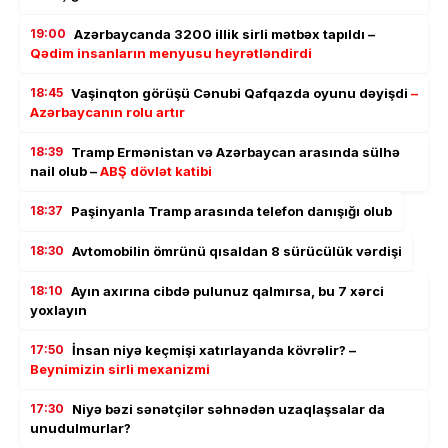
19:00
Azərbaycanda 3200 illik sirli mətbəx tapıldı –
Qədim insanların menyusu heyrətləndirdi
18:45
Vaşinqton görüşü Cənubi Qafqazda oyunu dəyişdi
–
Azərbaycanın rolu artır
18:39
Tramp Ermənistan və Azərbaycan arasında sülhə
nail olub –
ABŞ dövlət katibi
18:37
Paşinyanla Tramp arasında telefon danışığı olub
18:30
Avtomobilin ömrünü qısaldan 8 sürücülük vərdişi
18:10
Ayın axırına cibdə pulunuz qalmırsa, bu 7 xərci
yoxlayın
17:50
İnsan niyə keçmişi xatırlayanda kövrəlir? –
Beynimizin sirli mexanizmi
17:30
Niyə bəzi sənətçilər səhnədən uzaqlaşsalar da
unudulmurlar?