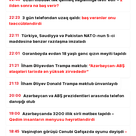
ildən sonra nə baş verir?
22:23
3 gün telefondan uzaq qaldı:
baş verənlər onu
təəccübləndirdi
22:11
Türkiyə, Səudiyyə və Pakistan NATO-nun 5-ci
maddəsinə bənzər razılaşma imzaladı
22:01
Goranboyda evdən 18 yaşlı gənc qızın meyiti tapıldı
21:21
İlham Əliyevdən Trampa məktub:
“Azərbaycan-ABŞ
əlaqələri tarixdə ən yüksək zirvədədir”
21:13
İlham Əliyev Donald Trampa məktub ünvanlayıb
20:00
Azərbaycan və ABŞ prezidentləri arasında telefon
danışığı olub
19:00
Azərbaycanda 3200 illik sirli mətbəx tapıldı –
Qədim insanların menyusu heyrətləndirdi
18:45
Vaşinqton görüşü Cənubi Qafqazda oyunu dəyişdi
–