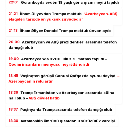
22:01
Goranboyda evdən 18 yaşlı gənc qızın meyiti tapıldı
21:21
İlham Əliyevdən Trampa məktub:
“Azərbaycan-ABŞ
əlaqələri tarixdə ən yüksək zirvədədir”
21:13
İlham Əliyev Donald Trampa məktub ünvanlayıb
20:00
Azərbaycan və ABŞ prezidentləri arasında telefon
danışığı olub
19:00
Azərbaycanda 3200 illik sirli mətbəx tapıldı –
Qədim insanların menyusu heyrətləndirdi
18:45
Vaşinqton görüşü Cənubi Qafqazda oyunu dəyişdi
–
Azərbaycanın rolu artır
18:39
Tramp Ermənistan və Azərbaycan arasında sülhə
nail olub –
ABŞ dövlət katibi
18:37
Paşinyanla Tramp arasında telefon danışığı olub
18:30
Avtomobilin ömrünü qısaldan 8 sürücülük vərdişi