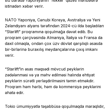
Bu barədə Yaponiyanın “Nikkei” qəzeti mənbələrə
istinadən xəbər verir.
NATO Yaponiya, Cənubi Koreya, Avstraliya və Yeni
Zelandiyanı alyans tərəfindən 2024-cü ildə başladılan
“Starlift” proqramına qoşulmağa dəvət edib. Bu
proqram çərçivəsində Almaniya, İtaliya və Fransa da
daxil olmaqla, ondan çox üzv dövlət qarşılıqlı əsasda
bir-birlərinə buraxılış meydançalarına çıxış imkanı
verir.
“Starlift”in əsas məqsədi mövcud peyklərin
zədələnməsi və ya məhv edilməsi halında ehtiyat
peyklərin sürətli yerləşdirilməsini təmin etməkdir.
Proqram həm hərbi, həm də kommersiya peyklərini
əhatə edir.
Tokio ümumiyyətlə təşəbbüsə qoşulmaqda maraqlıdır,