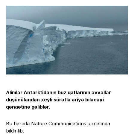
Alimlər Antarktidanın buz qatlarının əvvəllər
düşünüləndən xeyli sürətlə əriyə biləcəyi
qənaətinə
gəliblər
.
Bu barədə Nature Communications jurnalında
bildirilib.