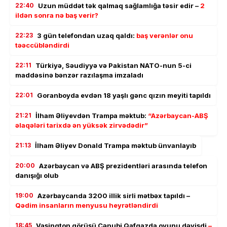
22:40
Uzun müddət tək qalmaq sağlamlığa təsir edir –
2
ildən sonra nə baş verir?
22:23
3 gün telefondan uzaq qaldı:
baş verənlər onu
təəccübləndirdi
22:11
Türkiyə, Səudiyyə və Pakistan NATO-nun 5-ci
maddəsinə bənzər razılaşma imzaladı
22:01
Goranboyda evdən 18 yaşlı gənc qızın meyiti tapıldı
21:21
İlham Əliyevdən Trampa məktub:
“Azərbaycan-ABŞ
əlaqələri tarixdə ən yüksək zirvədədir”
21:13
İlham Əliyev Donald Trampa məktub ünvanlayıb
20:00
Azərbaycan və ABŞ prezidentləri arasında telefon
danışığı olub
19:00
Azərbaycanda 3200 illik sirli mətbəx tapıldı –
Qədim insanların menyusu heyrətləndirdi
18:45
Vaşinqton görüşü Cənubi Qafqazda oyunu dəyişdi
–