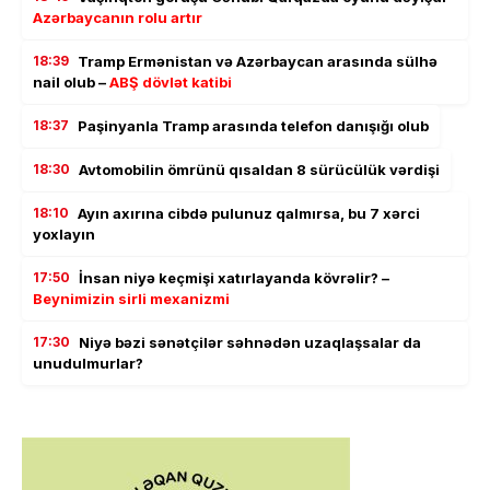
Azərbaycanın rolu artır
18:39
Tramp Ermənistan və Azərbaycan arasında sülhə
nail olub –
ABŞ dövlət katibi
18:37
Paşinyanla Tramp arasında telefon danışığı olub
18:30
Avtomobilin ömrünü qısaldan 8 sürücülük vərdişi
18:10
Ayın axırına cibdə pulunuz qalmırsa, bu 7 xərci
yoxlayın
17:50
İnsan niyə keçmişi xatırlayanda kövrəlir? –
Beynimizin sirli mexanizmi
17:30
Niyə bəzi sənətçilər səhnədən uzaqlaşsalar da
unudulmurlar?