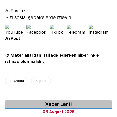
AzPost.az
Bizi sosial şəbəkələrdə izləyin
AzPost
©
Materiallardan istifadə edərkən hiperlinklə
istinad olunmalıdır
.
azazpost
Azpost
Xəbər Lenti
08 Avqust 2026