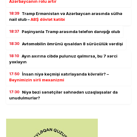
Azərbaycanın rolu artır
18:39
Tramp Ermənistan və Azərbaycan arasında sülhə
nail olub –
ABŞ dövlət katibi
18:37
Paşinyanla Tramp arasında telefon danışığı olub
18:30
Avtomobilin ömrünü qısaldan 8 sürücülük vərdişi
18:10
Ayın axırına cibdə pulunuz qalmırsa, bu 7 xərci
yoxlayın
17:50
İnsan niyə keçmişi xatırlayanda kövrəlir? –
Beynimizin sirli mexanizmi
17:30
Niyə bəzi sənətçilər səhnədən uzaqlaşsalar da
unudulmurlar?