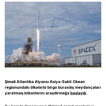
Şimali Atlantika Alyansı Asiya-Sakit Okean
regionundakı ölkələrlə birgə buraxılış meydançaları
yaratmaq imkanlarını araşdırmağa
başlayıb
.