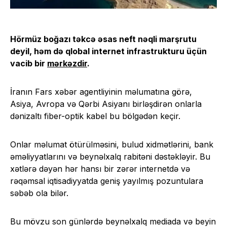
Hörmüz boğazı təkcə əsas neft nəqli marşrutu
deyil, həm də qlobal internet infrastrukturu üçün
vacib bir
mərkəzdir
.
İranın Fars xəbər agentliyinin məlumatına görə,
Asiya, Avropa və Qərbi Asiyanı birləşdirən onlarla
dənizaltı fiber-optik kabel bu bölgədən keçir.
Onlar məlumat ötürülməsini, bulud xidmətlərini, bank
əməliyyatlarını və beynəlxalq rabitəni dəstəkləyir. Bu
xətlərə dəyən hər hansı bir zərər internetdə və
rəqəmsal iqtisadiyyatda geniş yayılmış pozuntulara
səbəb ola bilər.
Bu mövzu son günlərdə beynəlxalq mediada və beyin