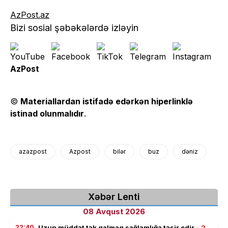
AzPost.az
Bizi sosial şəbəkələrdə izləyin
AzPost
©
Materiallardan istifadə edərkən hiperlinklə
istinad olunmalıdır
.
azazpost
Azpost
bilər
buz
dəniz
Xəbər Lenti
08 Avqust 2026
22:40
Uzun müddət tək qalmaq sağlamlığa təsir edir –
2