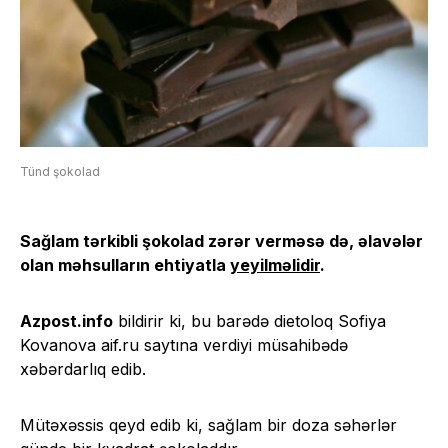
Tünd şokolad
Sağlam tərkibli şokolad zərər verməsə də, əlavələr
olan məhsulların ehtiyatla
yeyilməlidir
.
Azpost.info
bildirir ki, bu barədə dietoloq Sofiya
Kovanova aif.ru saytına verdiyi müsahibədə
xəbərdarlıq edib.
Mütəxəssis qeyd edib ki, sağlam bir doza səhərlər