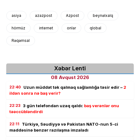
asiya
azazpost
Azpost
beynəlxalq
hörmüz
internet
onlar
qlobal
Rəqəmsal
Xəbər Lenti
08 Avqust 2026
22:40
Uzun müddət tək qalmaq sağlamlığa təsir edir –
2
ildən sonra nə baş verir?
22:23
3 gün telefondan uzaq qaldı:
baş verənlər onu
təəccübləndirdi
22:11
Türkiyə, Səudiyyə və Pakistan NATO-nun 5-ci
maddəsinə bənzər razılaşma imzaladı