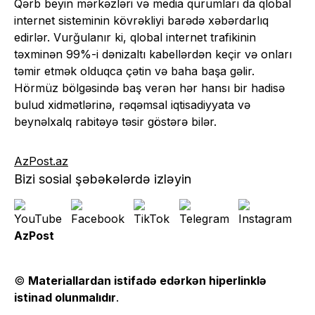
Qərb beyin mərkəzləri və media qurumları da qlobal
internet sisteminin kövrəkliyi barədə xəbərdarlıq
edirlər. Vurğulanır ki, qlobal internet trafikinin
təxminən 99%-i dənizaltı kabellərdən keçir və onları
təmir etmək olduqca çətin və baha başa gəlir.
Hörmüz bölgəsində baş verən hər hansı bir hadisə
bulud xidmətlərinə, rəqəmsal iqtisadiyyata və
beynəlxalq rabitəyə təsir göstərə bilər.
AzPost.az
Bizi sosial şəbəkələrdə izləyin
AzPost
©
Materiallardan istifadə edərkən hiperlinklə
istinad olunmalıdır
.