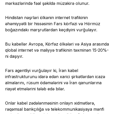
mərkəzlərində fəal şəkildə müzakirə olunur.
Hindistan nəşrləri ölkənin internet trafikinin
əhəmiyyətli bir hissəsinin Fars körfəzi və Hörmüz
boğazındakı marşrutlardan keçdiyini vurğulayır.
Bu kabellər Avropa, Körfəz ölkələri və Asiya arasında
qlobal internet və maliyyə trafikinin təxminən 15-20%-
ni daşıyır.
Fars agentliyi vurğulayır ki, İran kabel
infrastrukturunu idarə edən xarici şirkətlərdən icazə
almalarını, rüsum ödəmələrini və İran qanunlarına
riayət etmələrini tələb edə bilər.
Onlar kabel zədələnməsinin onlayn xidmətlərə,
rəqəmsal bankçılığa və telekommunikasiyaya mənfi