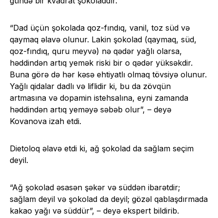
gündə bir kvadrat şokoladdır.
“Dad üçün şokolada qoz-fındıq, vanil, toz süd və
qaymaq əlavə olunur. Lakin şokolad (qaymaq, süd,
qoz-fındıq, quru meyvə) nə qədər yağlı olarsa,
həddindən artıq yemək riski bir o qədər yüksəkdir.
Buna görə də hər kəsə ehtiyatlı olmaq tövsiyə olunur.
Yağlı qidalar dadlı və liflidir ki, bu da zövqün
artmasına və dopamin istehsalına, eyni zamanda
həddindən artıq yeməyə səbəb olur”, – deyə
Kovanova izah etdi.
Dietoloq əlavə etdi ki, ağ şokolad da sağlam seçim
deyil.
“Ağ şokolad əsasən şəkər və süddən ibarətdir;
sağlam deyil və şokolad da deyil; gözəl qablaşdırmada
kakao yağı və süddür”, – deyə ekspert bildirib.