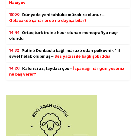
Hacıyev
15:00
Dünyada yeni təhlükə müzakirə olunur –
Gələcəkdə şəhərlərdə nə dəyişə bilər?
14:44
Ortaq türk irsinə həsr olunan monoqrafiya nəşr
olundu
14:32
Putinə Donbasla bağlı məruzə edən polkovnik 1 il
əvvəl həlak olubmuş –
Səs yazısı ilə bağlı şok iddia
14:20
Kalorisi az, faydası çox –
İspanağı hər gün yesəniz
nə baş verər?