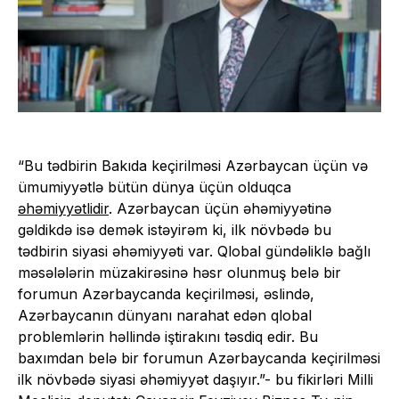
“Bu tədbirin Bakıda keçirilməsi Azərbaycan üçün və
ümumiyyətlə bütün dünya üçün olduqca
əhəmiyyətlidir
. Azərbaycan üçün əhəmiyyətinə
gəldikdə isə demək istəyirəm ki, ilk növbədə bu
tədbirin siyasi əhəmiyyəti var. Qlobal gündəliklə bağlı
məsələlərin müzakirəsinə həsr olunmuş belə bir
forumun Azərbaycanda keçirilməsi, əslində,
Azərbaycanın dünyanı narahat edən qlobal
problemlərin həllində iştirakını təsdiq edir. Bu
baxımdan belə bir forumun Azərbaycanda keçirilməsi
ilk növbədə siyasi əhəmiyyət daşıyır.”- bu fikirləri Milli