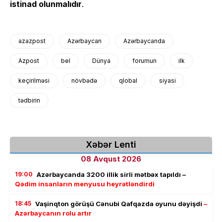
istinad olunmalıdır
.
azazpost
Azərbaycan
Azərbaycanda
Azpost
bel
Dünya
forumun
ilk
keçirilməsi
növbədə
qlobal
siyasi
tədbirin
Xəbər Lenti
08 Avqust 2026
19:00
Azərbaycanda 3200 illik sirli mətbəx tapıldı –
Qədim insanların menyusu heyrətləndirdi
18:45
Vaşinqton görüşü Cənubi Qafqazda oyunu dəyişdi
–
Azərbaycanın rolu artır