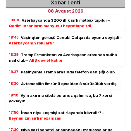
Xəbər Lenti
08 Avqust 2026
19:00
Azərbaycanda 3200 illik sirli mətbəx tapıldı –
Qədim insanların menyusu heyrətləndirdi
18:45
Vaşinqton görüşü Cənubi Qafqazda oyunu dəyişdi
–
Azərbaycanın rolu artır
18:39
Tramp Ermənistan və Azərbaycan arasında sülhə
nail olub –
ABŞ dövlət katibi
18:37
Paşinyanla Tramp arasında telefon danışığı olub
18:30
Avtomobilin ömrünü qısaldan 8 sürücülük vərdişi
18:10
Ayın axırına cibdə pulunuz qalmırsa, bu 7 xərci
yoxlayın
17:50
İnsan niyə keçmişi xatırlayanda kövrəlir? –
Beynimizin sirli mexanizmi
17:30
Niyə bəzi sənətçilər səhnədən uzaqlaşsalar da