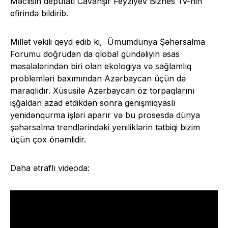
Məclisin deputatı Cavanşir Feyziyev Biznes Tv-nin
efirində bildirib.
Millət vəkili qeyd edib ki, Ümumdünya Şəhərsalma
Forumu doğrudan da qlobal gündəliyin əsas
məsələlərindən biri olan ekologiya və sağlamlıq
problemləri baxımından Azərbaycan üçün də
maraqlıdır. Xüsusilə Azərbaycan öz torpaqlarını
işğaldan azad etdikdən sonra genişmiqyaslı
yenidənqurma işləri aparır və bu prosesdə dünya
şəhərsalma trendlərindəki yeniliklərin tətbiqi bizim
üçün çox önəmlidir.
Daha ətraflı videoda: