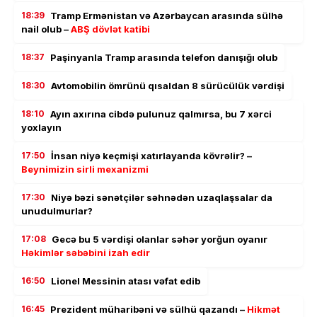
18:39
Tramp Ermənistan və Azərbaycan arasında sülhə
nail olub –
ABŞ dövlət katibi
18:37
Paşinyanla Tramp arasında telefon danışığı olub
18:30
Avtomobilin ömrünü qısaldan 8 sürücülük vərdişi
18:10
Ayın axırına cibdə pulunuz qalmırsa, bu 7 xərci
yoxlayın
17:50
İnsan niyə keçmişi xatırlayanda kövrəlir? –
Beynimizin sirli mexanizmi
17:30
Niyə bəzi sənətçilər səhnədən uzaqlaşsalar da
unudulmurlar?
17:08
Gecə bu 5 vərdişi olanlar səhər yorğun oyanır
Həkimlər səbəbini izah edir
16:50
Lionel Messinin atası vəfat edib
16:45
Prezident müharibəni və sülhü qazandı –
Hikmət