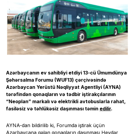
Azərbaycanın ev sahibliyi etdiyi 13-cü Ümumdünya
Şəhərsalma Forumu (WUF13) çərçivəsində
Azərbaycan Yerüstü Nəqliyyat Agentliyi (AYNA)
tərəfindən qonaqların və tədbir iştirakçılarının
“Neoplan” markalı və elektrikli avtobuslarla rahat,
fasiləsiz və təhlükəsiz daşınması təmin
edilir
.
AYNA-dan bildirilib ki, Forumda iştirak üçün
Azərbaycana gələn qonaqların daşınması Heydər