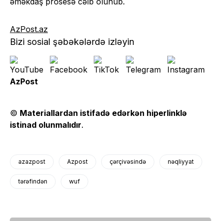
əməkdaş prosesə cəlb olunub.
AzPost.az
Bizi sosial şəbəkələrdə izləyin
AzPost
©
Materiallardan istifadə edərkən hiperlinklə
istinad olunmalıdır
.
azazpost
Azpost
çərçivəsində
nəqliyyat
tərəfindən
wuf