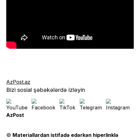
AzPost.az
Bizi sosial şəbəkələrdə izləyin
AzPost
©
Materiallardan istifadə edərkən hiperlinklə