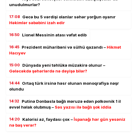
unudulmurlar?
17:08
Gecə bu 5 vərdişi olanlar səhər yorğun oyanır
Həkimlər səbəbini izah edir
16:50
Lionel Messinin atası vəfat edib
16:45
Prezident müharibəni və sülhü qazandı –
Hikmət
Hacıyev
15:00
Dünyada yeni təhlükə müzakirə olunur –
Gələcəkdə şəhərlərdə nə dəyişə bilər?
14:44
Ortaq türk irsinə həsr olunan monoqrafiya nəşr
olundu
14:32
Putinə Donbasla bağlı məruzə edən polkovnik 1 il
əvvəl həlak olubmuş –
Səs yazısı ilə bağlı şok iddia
14:20
Kalorisi az, faydası çox –
İspanağı hər gün yesəniz
nə baş verər?