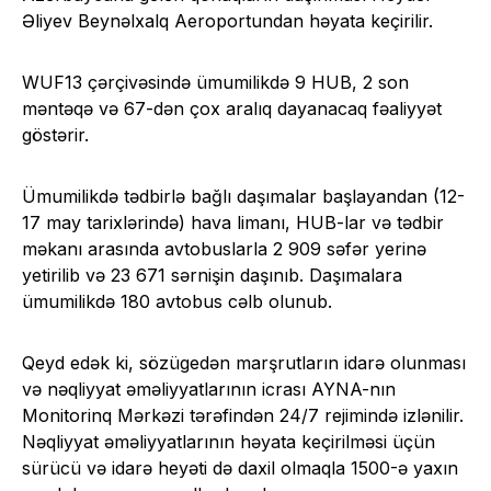
Əliyev Beynəlxalq Aeroportundan həyata keçirilir.
WUF13 çərçivəsində ümumilikdə 9 HUB, 2 son
məntəqə və 67-dən çox aralıq dayanacaq fəaliyyət
göstərir.
Ümumilikdə tədbirlə bağlı daşımalar başlayandan (12-
17 may tarixlərində) hava limanı, HUB-lar və tədbir
məkanı arasında avtobuslarla 2 909 səfər yerinə
yetirilib və 23 671 sərnişin daşınıb. Daşımalara
ümumilikdə 180 avtobus cəlb olunub.
Qeyd edək ki, sözügedən marşrutların idarə olunması
və nəqliyyat əməliyyatlarının icrası AYNA-nın
Monitorinq Mərkəzi tərəfindən 24/7 rejimində izlənilir.
Nəqliyyat əməliyyatlarının həyata keçirilməsi üçün
sürücü və idarə heyəti də daxil olmaqla 1500-ə yaxın