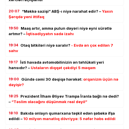
20:07
“Məkkə sazişi” ABŞ-ı niyə narahat edir? –
Yaxın
Şərqdə yeni ittifaq
19:50
Maaş artır, amma pulun dəyəri niyə eyni sürətlə
artmır? –
İqtisadiyyatın sadə izahı
19:34
Otaq bitkiləri niyə saralır?
- Evdə ən çox edilən 7
səhv
19:17
İsti havada avtomobilinizin ən təhlükəli yeri
hansıdır? –
Ustaların diqqət çəkdiyi 5 məqam
19:00
Gündə cəmi 30 dəqiqə hərəkət:
orqanizm üçün nə
dəyişir?
18:25
Prezident İlham Əliyev Trampa İranla bağlı nə dedi?
–
“Təslim olacağını düşünmək real deyil”
18:10
Bakıda onlayn qumarxana təşkil edən şəbəkə ifşa
edildi –
10 milyon manatlıq dövriyyə: 5 nəfər həbs edildi