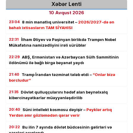
Xəbər Lenti
10 Avqust 2026
23:04
8 min manatlıq universitet –
2026/2027-də ən
bahalı ixtisasların TAM SİYAHISI
22:31
İlham Əliyev və Paşinyan birlikdə Trampın Nobel
Mükafatına namizədliyini irəli sürüblər
22:29
ABŞ, Ermənistan və Azərbaycan Sülh Sammitinin
ildönümü ilə bağlı birgə bəyanat yaydı
21:40
Tramp İrandan təzminat tələb etdi –
“Onlar bizə
borcludur”
21:35
Dövlət qulluqçularını hədəf alan beynəlxalq
kibercinayətkarlar müəyyənləşdirilib
20:40
Süni intellekt kosmosu dəyişir –
Peyklər artıq
Yerdən əmr gözləmədən qərar verir
20:22
Bu ilin 7 ayında dövlət büdcəsinin gəlirləri və
xərcləri açıqlandı