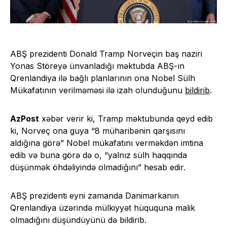
ABŞ prezidenti Donald Tramp Norveçin baş naziri
Yonas Störeyə ünvanladığı məktubda ABŞ-ın
Qrenlandiya ilə bağlı planlarının ona Nobel Sülh
Mükafatının verilməməsi ilə izah olunduğunu
bildirib
.
AzPost
xəbər verir ki, Tramp məktubunda qeyd edib
ki, Norveç ona guya “8 müharibənin qarşısını
aldığına görə” Nobel mükafatını verməkdən imtina
edib və buna görə də o, “yalnız sülh haqqında
düşünmək öhdəliyində olmadığını” hesab edir.
ABŞ prezidenti eyni zamanda Danimarkanın
Qrenlandiya üzərində mülkiyyət hüququna malik
olmadığını düşündüyünü də bildirib.