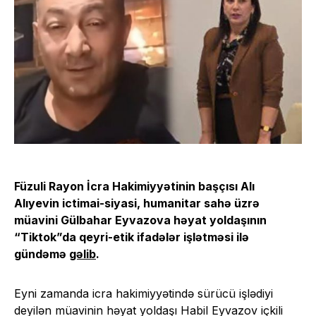
Füzuli Rayon İcra Hakimiyyətinin başçısı Alı
Alıyevin ictimai-siyasi, humanitar sahə üzrə
müavini Gülbahar Eyvazova həyat yoldaşının
“Tiktok”da qeyri-etik ifadələr işlətməsi ilə
gündəmə
gəlib
.
Eyni zamanda icra hakimiyyətində sürücü işlədiyi
deyilən müavinin həyat yoldaşı Habil Eyvazov içkili