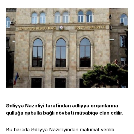
Ədliyyə Nazirliyi tərəfindən ədliyyə orqanlarına
qulluğa qəbulla bağlı növbəti müsabiqə elan
edilir
.
Bu barədə Ədliyyə Nazirliyindən məlumat verilib.