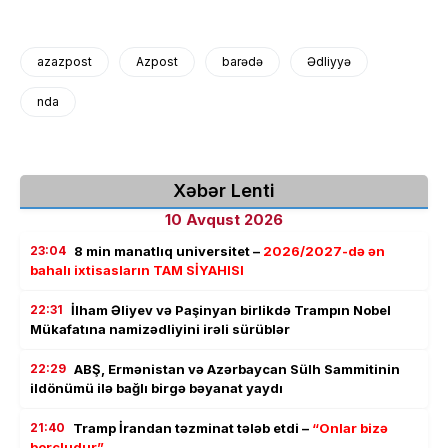
azazpost
Azpost
barədə
Ədliyyə
nda
Xəbər Lenti
10 Avqust 2026
23:04
8 min manatlıq universitet –
2026/2027-də ən
bahalı ixtisasların TAM SİYAHISI
22:31
İlham Əliyev və Paşinyan birlikdə Trampın Nobel
Mükafatına namizədliyini irəli sürüblər
22:29
ABŞ, Ermənistan və Azərbaycan Sülh Sammitinin
ildönümü ilə bağlı birgə bəyanat yaydı
21:40
Tramp İrandan təzminat tələb etdi –
“Onlar bizə
borcludur”