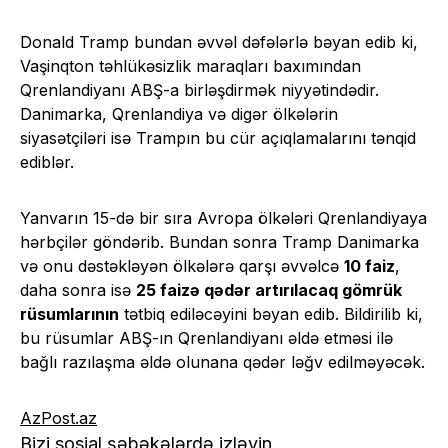
Donald Tramp bundan əvvəl dəfələrlə bəyan edib ki,
Vaşinqton təhlükəsizlik maraqları baxımından
Qrenlandiyanı ABŞ-a birləşdirmək niyyətindədir.
Danimarka, Qrenlandiya və digər ölkələrin
siyasətçiləri isə Trampın bu cür açıqlamalarını tənqid
ediblər.
Yanvarın 15-də bir sıra Avropa ölkələri Qrenlandiyaya
hərbçilər göndərib. Bundan sonra Tramp Danimarka
və onu dəstəkləyən ölkələrə qarşı əvvəlcə
10 faiz
,
daha sonra isə
25 faizə qədər artırılacaq gömrük
rüsumlarının
tətbiq ediləcəyini bəyan edib. Bildirilib ki,
bu rüsumlar ABŞ-ın Qrenlandiyanı əldə etməsi ilə
bağlı razılaşma əldə olunana qədər ləğv edilməyəcək.
AzPost.az
Bizi sosial şəbəkələrdə izləyin