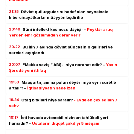
21:35
Dövlət qulluqçularını hədəf alan beynəlxalq
kibercinayətkarlar müəyyənləşdirilib
20:40
Süni intellekt kosmosu dəyişir –
Peyklər artıq
Yerdən əmr gözləmədən qərar verir
20:22
Bu ilin 7 ayında dövlət büdcəsinin gəlirləri və
xərcləri açıqlandı
20:07
“Məkkə sazişi” ABŞ-ı niyə narahat edir? –
Yaxın
Şərqdə yeni ittifaq
19:50
Maaş artır, amma pulun dəyəri niyə eyni sürətlə
artmır? –
İqtisadiyyatın sadə izahı
19:34
Otaq bitkiləri niyə saralır?
- Evdə ən çox edilən 7
səhv
19:17
İsti havada avtomobilinizin ən təhlükəli yeri
hansıdır? –
Ustaların diqqət çəkdiyi 5 məqam