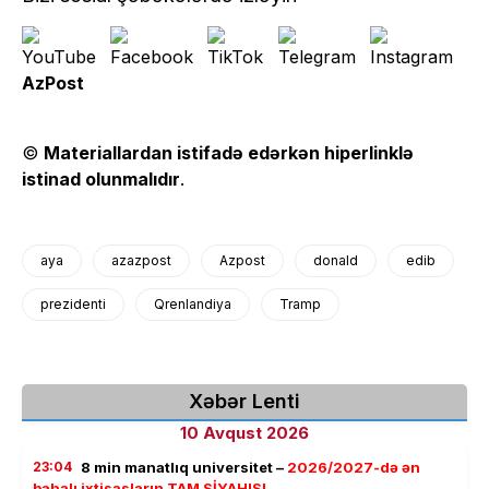
AzPost
©
Materiallardan istifadə edərkən hiperlinklə
istinad olunmalıdır
.
aya
azazpost
Azpost
donald
edib
prezidenti
Qrenlandiya
Tramp
Xəbər Lenti
10 Avqust 2026
23:04
8 min manatlıq universitet –
2026/2027-də ən
bahalı ixtisasların TAM SİYAHISI