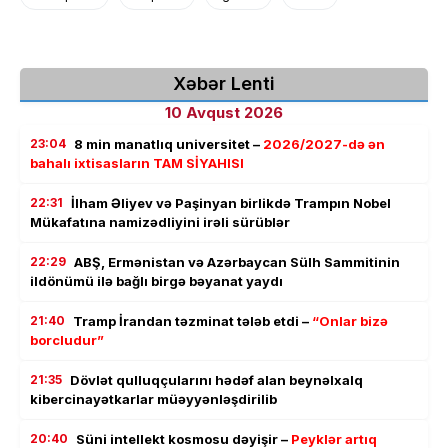
Xəbər Lenti
10 Avqust 2026
23:04
8 min manatlıq universitet –
2026/2027-də ən
bahalı ixtisasların TAM SİYAHISI
22:31
İlham Əliyev və Paşinyan birlikdə Trampın Nobel
Mükafatına namizədliyini irəli sürüblər
22:29
ABŞ, Ermənistan və Azərbaycan Sülh Sammitinin
ildönümü ilə bağlı birgə bəyanat yaydı
21:40
Tramp İrandan təzminat tələb etdi –
“Onlar bizə
borcludur”
21:35
Dövlət qulluqçularını hədəf alan beynəlxalq
kibercinayətkarlar müəyyənləşdirilib
20:40
Süni intellekt kosmosu dəyişir –
Peyklər artıq