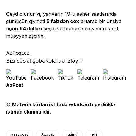
Qeyd olunur ki, yanvarın 19-u səhər saatlarında
gümüşün qiyməti
5 faizdən çox
artaraq bir unsiya
üçün
94 dolları
keçib və bununla da yeni rekord
müəyyənləşdirib.
AzPost.az
Bizi sosial şəbəkələrdə izləyin
AzPost
©
Materiallardan istifadə edərkən hiperlinklə
istinad olunmalıdır
.
azazpost
Azpost
gümü
nda