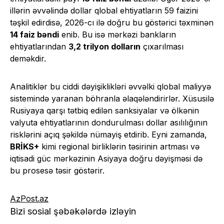
illərin əvvəlində dollar qlobal ehtiyatların 59 faizini
təşkil edirdisə, 2026-cı ilə doğru bu göstərici təxminən
14 faiz bəndi
enib. Bu isə mərkəzi bankların
ehtiyatlarından
3,2 trilyon dolların
çıxarılması
deməkdir.
Analitiklər bu ciddi dəyişiklikləri əvvəlki qlobal maliyyə
sistemində yaranan böhranla əlaqələndirirlər. Xüsusilə
Rusiyaya qarşı tətbiq edilən sanksiyalar və ölkənin
valyuta ehtiyatlarının dondurulması dollar asılılığının
risklərini açıq şəkildə nümayiş etdirib. Eyni zamanda,
BRİKS+
kimi regional birliklərin təsirinin artması və
iqtisadi güc mərkəzinin Asiyaya doğru dəyişməsi də
bu prosesə təsir göstərir.
AzPost.az
Bizi sosial şəbəkələrdə izləyin