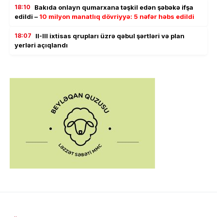
18:10
Bakıda onlayn qumarxana təşkil edən şəbəkə ifşa
edildi –
10 milyon manatlıq dövriyyə: 5 nəfər həbs edildi
18:07
II-III ixtisas qrupları üzrə qəbul şərtləri və plan
yerləri açıqlandı