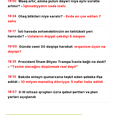
19:50
Maaş artır, amma pulun dəyəri niyə eyni sürətlə
artmır? –
İqtisadiyyatın sadə izahı
19:34
Otaq bitkiləri niyə saralır?
- Evdə ən çox edilən 7
səhv
19:17
İsti havada avtomobilinizin ən təhlükəli yeri
hansıdır? –
Ustaların diqqət çəkdiyi 5 məqam
19:00
Gündə cəmi 30 dəqiqə hərəkət:
orqanizm üçün nə
dəyişir?
18:25
Prezident İlham Əliyev Trampa İranla bağlı nə dedi?
–
“Təslim olacağını düşünmək real deyil”
18:10
Bakıda onlayn qumarxana təşkil edən şəbəkə ifşa
edildi –
10 milyon manatlıq dövriyyə: 5 nəfər həbs edildi
18:07
II-III ixtisas qrupları üzrə qəbul şərtləri və plan
yerləri açıqlandı