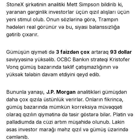
StoneX şirkətinin analitiki Mett Simpson bildirib ki,
yaranan gərginlik investorlar üçün qızıl alışları üçün
yeni stimul olub. Onun sözlərinə görə, Trampın
hədələri real görünür və bu, siyasi balanssızlığa
gətirib çıxarır.
Gümüşün qiyməti də
3 faizdən çox
artaraq
93 dollar
səviyyəsinə yüksəlib. OCBC Bankın strateqi Kristofer
Vonq gümüş bazarında təklif çatışmazlığının və
yüksək tələbin davam etdiyini qeyd edib.
Bununla yanaşı,
J.P. Morgan
analitikləri gümüşdən
daha çox qızıla üstünlük verirlər. Onların fikrincə,
gümüş bazarında mümkün korreksiya müvəqqəti
olaraq qızılın qiymətinə də təsir göstərə bilər. Platin və
palladiumda da cüzi artım müşahidə olunub. Lakin
əsas investor marağı məhz qızıl və gümüş üzərində
cəmlənib.