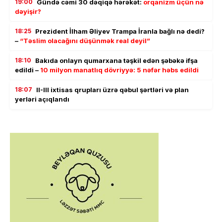
19:00
Gündə cəmi 30 dəqiqə hərəkət:
orqanizm üçün nə
dəyişir?
18:25
Prezident İlham Əliyev Trampa İranla bağlı nə dedi?
–
“Təslim olacağını düşünmək real deyil”
18:10
Bakıda onlayn qumarxana təşkil edən şəbəkə ifşa
edildi –
10 milyon manatlıq dövriyyə: 5 nəfər həbs edildi
18:07
II-III ixtisas qrupları üzrə qəbul şərtləri və plan
yerləri açıqlandı