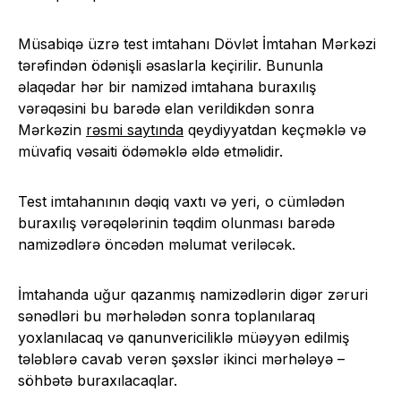
Müsabiqə üzrə test imtahanı Dövlət İmtahan Mərkəzi
tərəfindən ödənişli əsaslarla keçirilir. Bununla
əlaqədar hər bir namizəd imtahana buraxılış
vərəqəsini bu barədə elan verildikdən sonra
Mərkəzin
rəsmi saytında
qeydiyyatdan keçməklə və
müvafiq vəsaiti ödəməklə əldə etməlidir.
Test imtahanının dəqiq vaxtı və yeri, o cümlədən
buraxılış vərəqələrinin təqdim olunması barədə
namizədlərə öncədən məlumat veriləcək.
İmtahanda uğur qazanmış namizədlərin digər zəruri
sənədləri bu mərhələdən sonra toplanılaraq
yoxlanılacaq və qanunvericiliklə müəyyən edilmiş
tələblərə cavab verən şəxslər ikinci mərhələyə –
söhbətə buraxılacaqlar.