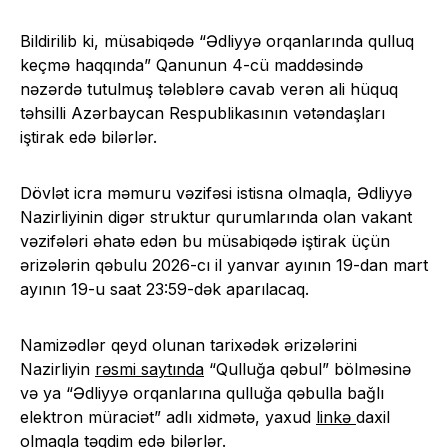
Bildirilib ki, müsabiqədə “Ədliyyə orqanlarında qulluq
keçmə haqqında” Qanunun 4-cü maddəsində
nəzərdə tutulmuş tələblərə cavab verən ali hüquq
təhsilli Azərbaycan Respublikasının vətəndaşları
iştirak edə bilərlər.
Dövlət icra məmuru vəzifəsi istisna olmaqla, Ədliyyə
Nazirliyinin digər struktur qurumlarında olan vakant
vəzifələri əhatə edən bu müsabiqədə iştirak üçün
ərizələrin qəbulu 2026-cı il yanvar ayının 19-dan mart
ayının 19-u saat 23:59-dək aparılacaq.
Namizədlər qeyd olunan tarixədək ərizələrini
Nazirliyin
rəsmi saytında
“Qulluğa qəbul” bölməsinə
və ya “Ədliyyə orqanlarına qulluğa qəbulla bağlı
elektron müraciət” adlı xidmətə, yaxud
linkə
daxil
olmaqla təqdim edə bilərlər.