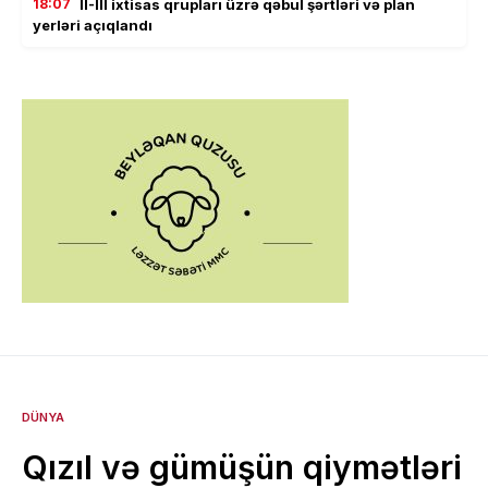
18:07
II-III ixtisas qrupları üzrə qəbul şərtləri və plan
yerləri açıqlandı
DÜNYA
Qızıl və gümüşün qiymətləri