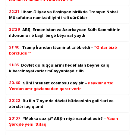
22:31
İlham Əliyev və Paşinyan birlikdə Trampın Nobel
Mükafatına namizədliyini irəli sürüblər
22:29
ABŞ, Ermənistan və Azərbaycan Sülh Sammitinin
ildönümü ilə bağlı birgə bəyanat yaydı
21:40
Tramp İrandan təzminat tələb etdi –
“Onlar bizə
borcludur”
21:35
Dövlət qulluqçularını hədəf alan beynəlxalq
kibercinayətkarlar müəyyənləşdirilib
20:40
Süni intellekt kosmosu dəyişir –
Peyklər artıq
Yerdən əmr gözləmədən qərar verir
20:22
Bu ilin 7 ayında dövlət büdcəsinin gəlirləri və
xərcləri açıqlandı
20:07
“Məkkə sazişi” ABŞ-ı niyə narahat edir? –
Yaxın
Şərqdə yeni ittifaq