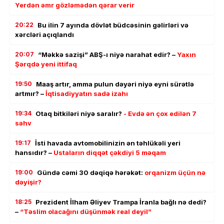
Yerdən əmr gözləmədən qərar verir
20:22
Bu ilin 7 ayında dövlət büdcəsinin gəlirləri və
xərcləri açıqlandı
20:07
“Məkkə sazişi” ABŞ-ı niyə narahat edir? –
Yaxın
Şərqdə yeni ittifaq
19:50
Maaş artır, amma pulun dəyəri niyə eyni sürətlə
artmır? –
İqtisadiyyatın sadə izahı
19:34
Otaq bitkiləri niyə saralır?
- Evdə ən çox edilən 7
səhv
19:17
İsti havada avtomobilinizin ən təhlükəli yeri
hansıdır? –
Ustaların diqqət çəkdiyi 5 məqam
19:00
Gündə cəmi 30 dəqiqə hərəkət:
orqanizm üçün nə
dəyişir?
18:25
Prezident İlham Əliyev Trampa İranla bağlı nə dedi?
–
“Təslim olacağını düşünmək real deyil”