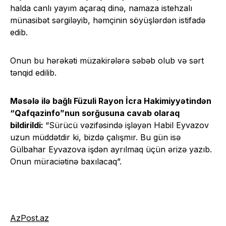
halda canlı yayım açaraq dinə, namaza istehzalı
münasibət sərgiləyib, həmçinin söyüşlərdən istifadə
edib.
Onun bu hərəkəti müzakirələrə səbəb olub və sərt
tənqid edilib.
Məsələ ilə bağlı Füzuli Rayon İcra Hakimiyyətindən
“Qafqazinfo”nun sorğusuna
cavab olaraq
bildirildi:
“Sürücü vəzifəsində işləyən Habil Eyvazov
uzun müddətdir ki, bizdə çalışmır. Bu gün isə
Gülbahar Eyvazova işdən ayrılmaq üçün ərizə yazıb.
Onun müraciətinə baxılacaq”.
AzPost.az