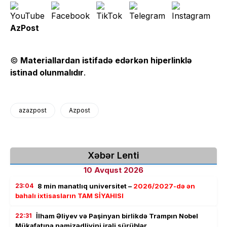
AzPost
©
Materiallardan istifadə edərkən hiperlinklə
istinad olunmalıdır
.
azazpost
Azpost
Xəbər Lenti
10 Avqust 2026
23:04
8 min manatlıq universitet –
2026/2027-də ən
bahalı ixtisasların TAM SİYAHISI
22:31
İlham Əliyev və Paşinyan birlikdə Trampın Nobel
Mükafatına namizədliyini irəli sürüblər