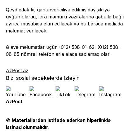
Qeyd edək ki, qanunvericiliyə edilmiş dəyişikliyə
uyğun olaraq, icra məmuru vəzifələrinə qəbulla bağlı
ayrıca müsabiqə elan ediləcək və bu barədə mediada
məlumat veriləcək.
Əlavə məlumatlar üçün (012) 538-01-62, (012) 538-
08-85 nömrəli telefonlarla əlaqə saxlamaq olar.
AzPost.az
Bizi sosial şəbəkələrdə izləyin
AzPost
©
Materiallardan istifadə edərkən hiperlinklə
istinad olunmalıdır
.