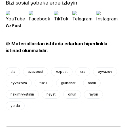
Bizi sosial şəbəkələrdə izləyin
AzPost
©
Materiallardan istifadə edərkən hiperlinklə
istinad olunmalıdır
.
ala
azazpost
Azpost
cra
eyvazov
eyvazova
füzuli
gülbahar
habil
hakimiyyətinin
həyat
onun
rayon
yolda