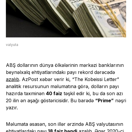
valyuta
ABŞ dollarının dünya ölkələrinin mərkəzi banklarının
beynəlxalq ehtiyatlarındakı payı rekord dərəcədə
azalıb
. AzPost xəbər verir ki, “The Kobeissi Letter”
analitik resursunun məlumatına görə, dolların payı
hazırda təxminən
40 faiz
təşkil edir ki, bu da son azı
20 ilin ən aşağı göstəricisidir. Bu barədə
“Prime”
nəşri
yazır.
Məlumata əsasən, son illər ərzində ABŞ valyutasının
ehtiyatlardakı payı
18 faiz bəndi
azalıb. Əgər 2020-ci