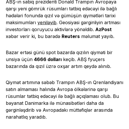
ABŞ-ın sabiq prezidenti Donald Trampın Avropaya
qarşı yeni gömrük rüsumları tətbiq edəcəyi ilə bağlı
hədələri fonunda qızıl və gümüşün qiymətləri tarixi
maksimumları
yeniləyib
. Geosiyasi gərginliyin artması
investorları qoruyucu aktivlərə yönəldib.
AzPost
xəbər verir ki, bu barədə
Reuters
məlumat yayıb.
Bazar ertəsi günü spot bazarda qızılın qiyməti bir
unsiya üçün
4666 dolları
keçib. ABŞ fyuçers
bazarında da qızıl üzrə oxşar artım qeydə alınıb.
Qiymət artımına səbəb Trampın ABŞ-ın Qrenlandiyanı
satın almaması halında Avropa ölkələrinə qarşı
rüsumlar tətbiq edəcəyi ilə bağlı açıqlaması olub. Bu
bəyanat Danimarka ilə münasibətləri daha da
gərginləşdirib və Avropadakı müttəfiqlər arasında
narahatlıq yaradıb.