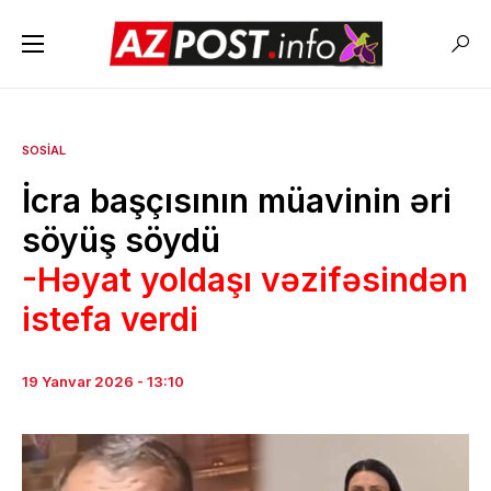
SOSIAL
İcra başçısının müavinin əri
söyüş söydü
-Həyat yoldaşı vəzifəsindən
istefa verdi
19 Yanvar 2026 - 13:10