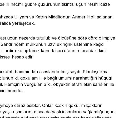
ndə iri həcmli gübrə çuxurunun tikintisi üçün rəsmi icazə
 şahzadə Uilyam və Ketrin Middltonun Anmer-Holl adlanan
alıda yerləşəcək.
ası üçün nəzərdə tutulub və ölçüsünə görə dörd olimpiya
Sandrinqem mülkünün üzvi əkinçilik sisteminə keçidi
 illərdir ekoloji təmiz kənd təsərrüfatının tərəfdarı kimi
issəsi hesab edir.
sərrüfatı baxımından əsaslandırılmış sayıb. Planlaşdırma
lunub ki, qoxu amili ilə bağlı ümumi narahatlığın hüquqi
 Həmçinin vurğulanıb ki, obyektin ətrafı əkin sahələri ilə
 minimumdur.
ihəyə etiraz ediblər. Onlar kəskin qoxu, milçəklərin
 yaşlı uşaqların, eləcə də yaşlı insanların sağlamlığı üçün