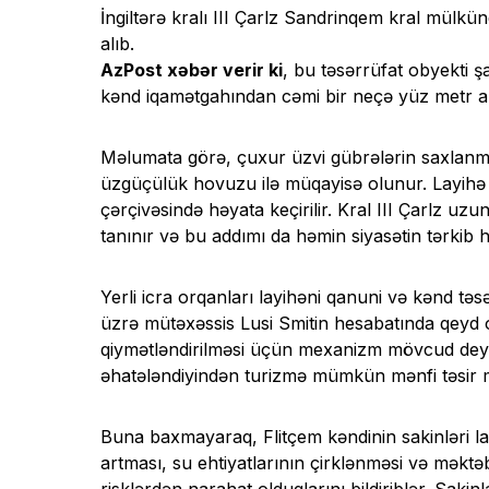
İngiltərə kralı III Çarlz Sandrinqem kral mülkü
alıb.
AzPost xəbər verir ki
, bu təsərrüfat obyekti
kənd iqamətgahından cəmi bir neçə yüz metr ar
Məlumata görə, çuxur üzvi gübrələrin saxlanm
üzgüçülük hovuzu ilə müqayisə olunur. Layihə 
çərçivəsində həyata keçirilir. Kral III Çarlz uzun
tanınır və bu addımı da həmin siyasətin tərkib h
Yerli icra orqanları layihəni qanuni və kənd tə
üzrə mütəxəssis Lusi Smitin hesabatında qeyd o
qiymətləndirilməsi üçün mexanizm mövcud deyil.
əhatələndiyindən turizmə mümkün mənfi təsir
Buna baxmayaraq, Flitçem kəndinin sakinləri lay
artması, su ehtiyatlarının çirklənməsi və məktəb