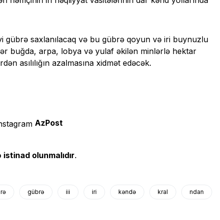
əri həmçinin iri nəqliyyat vasitələrinin dar kənd yollarında
zvi gübrə saxlanılacaq və bu gübrə qoyun və iri buynuzlu
 buğda, arpa, lobya və yulaf əkilən minlərlə hektar
ərdən asılılığın azalmasına xidmət edəcək.
AzPost
 istinad olunmalıdır
.
rə
gübrə
iii
iri
kəndə
kral
ndan