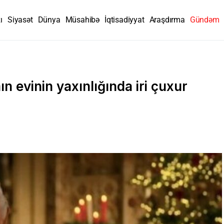
ı
Siyasət
Dünya
Müsahibə
İqtisadiyyat
Araşdırma
Gündəm
ın evinin yaxınlığında iri çuxur