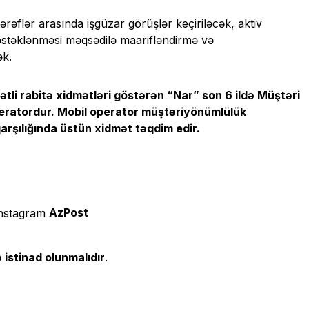
əflər arasında işgüzar görüşlər keçiriləcək, aktiv
dəstəklənməsi məqsədilə maarifləndirmə və
ək.
li rabitə xidmətləri göstərən “Nar” son 6 ildə Müştəri
operatordur. Mobil operator müştəriyönümlülük
arşılığında üstün xidmət təqdim edir.
AzPost
 istinad olunmalıdır
.