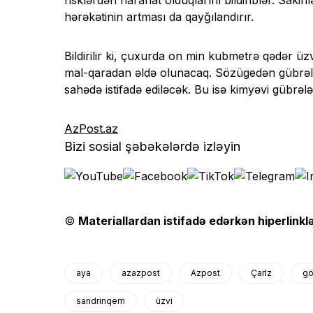
risklərdən narahat olduqlarını bildiriblər. Sakinl
hərəkətinin artması da qayğılandırır.
Bildirilir ki, çuxurda on min kubmetrə qədər ü
mal-qaradan əldə olunacaq. Sözügedən gübrələr
sahədə istifadə ediləcək. Bu isə kimyəvi gübrəl
AzPost.az
Bizi sosial şəbəkələrdə izləyin
©
Materiallardan istifadə edərkən hiperlinklə
aya
azazpost
Azpost
Çarlz
gö
sandrinqem
üzvi