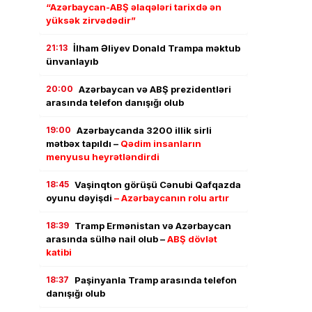
“Azərbaycan-ABŞ əlaqələri tarixdə ən
yüksək zirvədədir”
21:13
İlham Əliyev Donald Trampa məktub
ünvanlayıb
20:00
Azərbaycan və ABŞ prezidentləri
arasında telefon danışığı olub
19:00
Azərbaycanda 3200 illik sirli
mətbəx tapıldı –
Qədim insanların
menyusu heyrətləndirdi
18:45
Vaşinqton görüşü Cənubi Qafqazda
oyunu dəyişdi
– Azərbaycanın rolu artır
18:39
Tramp Ermənistan və Azərbaycan
arasında sülhə nail olub –
ABŞ dövlət
katibi
18:37
Paşinyanla Tramp arasında telefon
danışığı olub