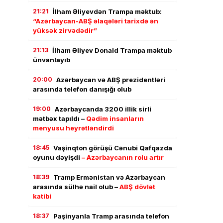
21:21
İlham Əliyevdən Trampa məktub:
“Azərbaycan-ABŞ əlaqələri tarixdə ən
yüksək zirvədədir”
21:13
İlham Əliyev Donald Trampa məktub
ünvanlayıb
20:00
Azərbaycan və ABŞ prezidentləri
arasında telefon danışığı olub
19:00
Azərbaycanda 3200 illik sirli
mətbəx tapıldı –
Qədim insanların
menyusu heyrətləndirdi
18:45
Vaşinqton görüşü Cənubi Qafqazda
oyunu dəyişdi
– Azərbaycanın rolu artır
18:39
Tramp Ermənistan və Azərbaycan
arasında sülhə nail olub –
ABŞ dövlət
katibi
18:37
Paşinyanla Tramp arasında telefon