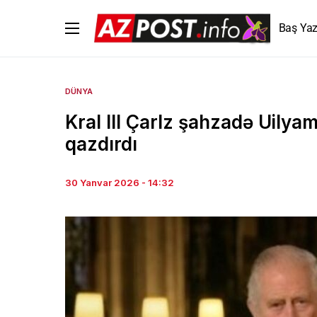
Baş Yaz
DÜNYA
Kral III Çarlz şahzadə Uilyam
qazdırdı
30 Yanvar 2026 - 14:32