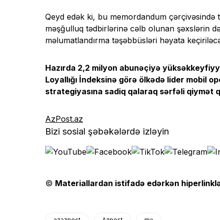
Qeyd edək ki, bu memordandum çərçivəsində tər
məşğulluq tədbirlərinə cəlb olunan şəxslərin 
məlumatlandırma təşəbbüsləri həyata keçiriləc
Hazırda 2,2 milyon abunəçiyə yüksəkkeyfiyyət
Loyallığı İndeksinə görə ölkədə lider mobil 
strategiyasına sadiq qalaraq sərfəli qiymət q
AzPost.az
Bizi sosial şəbəkələrdə izləyin
©
Materiallardan istifadə edərkən hiperlinklə
azazpost
Azpost
mə