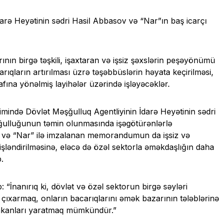
ə Heyətinin sədri Hasil Abbasov və “Nar”ın baş icarçı
ının birgə təşkili, işaxtaran və işsiz şəxslərin peşəyönümü
arıqların artırılması üzrə təşəbbüslərin həyata keçirilməsi,
afına yönəlmiş layihələr üzərində işləyəcəklər.
ə Dövlət Məşğulluq Agentliyinin İdarə Heyətinin sədri
şğulluğunun təmin olunmasında işəgötürənlərlə
b və “Nar” ilə imzalanan memorandumun da işsiz və
işləndirilməsinə, eləcə də özəl sektorla əməkdaşlığın daha
.
: “İnanırıq ki, dövlət və özəl sektorun birgə səyləri
ə çıxarmaq, onların bacarıqlarını əmək bazarının tələblərinə
mkanları yaratmaq mümkündür.”