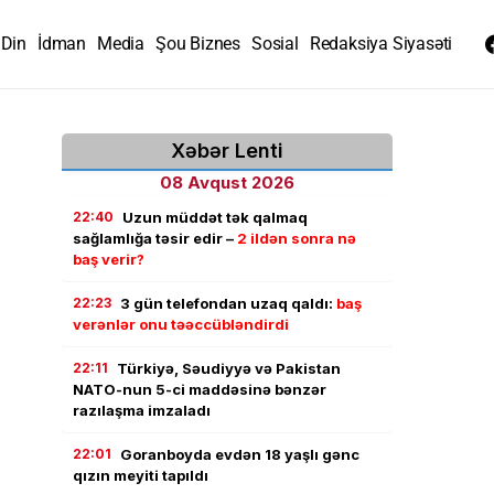
Din
İdman
Media
Şou Biznes
Sosial
Redaksiya Siyasəti
Xəbər Lenti
08 Avqust 2026
22:40
Uzun müddət tək qalmaq
sağlamlığa təsir edir –
2 ildən sonra nə
baş verir?
22:23
3 gün telefondan uzaq qaldı:
baş
verənlər onu təəccübləndirdi
22:11
Türkiyə, Səudiyyə və Pakistan
NATO-nun 5-ci maddəsinə bənzər
razılaşma imzaladı
22:01
Goranboyda evdən 18 yaşlı gənc
qızın meyiti tapıldı