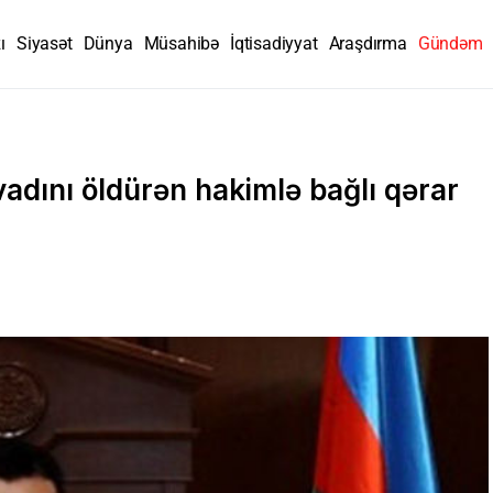
ı
Siyasət
Dünya
Müsahibə
İqtisadiyyat
Araşdırma
Gündəm
dını öldürən hakimlə bağlı qərar