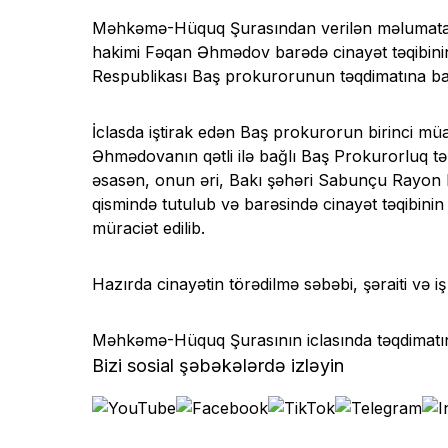
Məhkəmə-Hüquq Şurasından verilən məlumata 
hakimi Fəqan Əhmədov barədə cinayət təqibinin
Respublikası Baş prokurorunun təqdimatına bax
İclasda iştirak edən Baş prokurorun birinci m
Əhmədovanın qətli ilə bağlı Baş Prokurorluq tər
əsasən, onun əri, Bakı şəhəri Sabunçu Rayon
qismində tutulub və barəsində cinayət təqibinin
müraciət edilib.
Hazırda cinayətin törədilmə səbəbi, şəraiti və i
Məhkəmə-Hüquq Şurasının iclasında təqdimatın 
Bizi sosial şəbəkələrdə izləyin