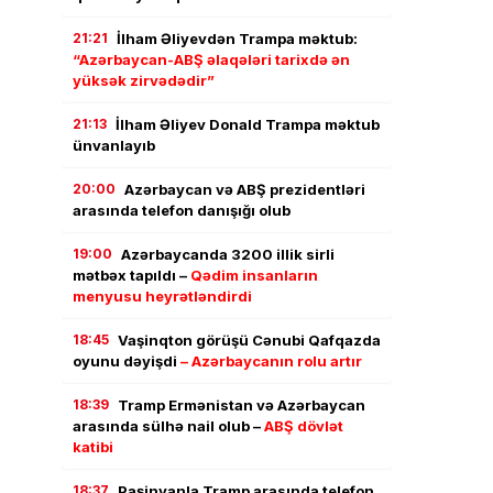
21:21
İlham Əliyevdən Trampa məktub:
“Azərbaycan-ABŞ əlaqələri tarixdə ən
yüksək zirvədədir”
21:13
İlham Əliyev Donald Trampa məktub
ünvanlayıb
20:00
Azərbaycan və ABŞ prezidentləri
arasında telefon danışığı olub
19:00
Azərbaycanda 3200 illik sirli
mətbəx tapıldı –
Qədim insanların
menyusu heyrətləndirdi
18:45
Vaşinqton görüşü Cənubi Qafqazda
oyunu dəyişdi
– Azərbaycanın rolu artır
18:39
Tramp Ermənistan və Azərbaycan
arasında sülhə nail olub –
ABŞ dövlət
katibi
18:37
Paşinyanla Tramp arasında telefon