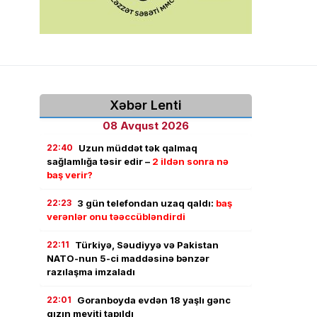
Xəbər Lenti
08 Avqust 2026
22:40
Uzun müddət tək qalmaq
sağlamlığa təsir edir –
2 ildən sonra nə
baş verir?
22:23
3 gün telefondan uzaq qaldı:
baş
verənlər onu təəccübləndirdi
22:11
Türkiyə, Səudiyyə və Pakistan
NATO-nun 5-ci maddəsinə bənzər
razılaşma imzaladı
22:01
Goranboyda evdən 18 yaşlı gənc
qızın meyiti tapıldı