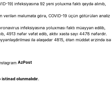
-19) infeksiyasına 92 yeni yoluxma faktı qeydə alınıb,
an verilən məlumata görə, COVID-19 üçün götürülən analiz
ronavirus infeksiyasına yoluxması faktı müəyyən edilib,
, 4913 nəfər vəfat edib, aktiv xəstə sayı 4478 nəfərdir.
yənləşdirilməsi ilə əlaqədar 4815, ötən müddət ərzində isə
AzPost
 istinad olunmalıdır
.