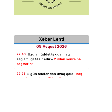
Xəbər Lenti
08 Avqust 2026
22:40
Uzun müddət tək qalmaq
sağlamlığa təsir edir –
2 ildən sonra nə
baş verir?
22:23
3 gün telefondan uzaq qaldı:
baş
verənlər onu təəccübləndirdi
22:11
Türkiyə, Səudiyyə və Pakistan
NATO-nun 5-ci maddəsinə bənzər
razılaşma imzaladı
22:01
Goranboyda evdən 18 yaşlı gənc