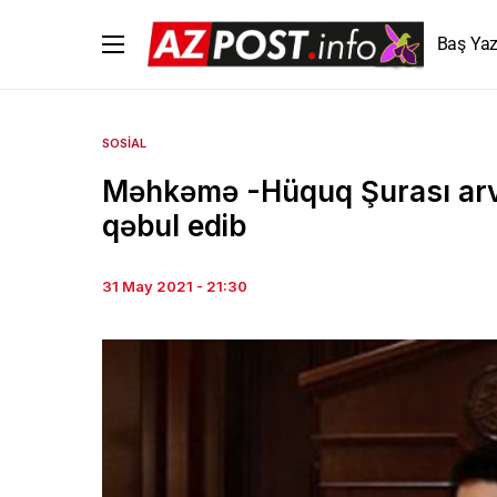
Baş Yaz
SOSIAL
Məhkəmə -Hüquq Şurası arva
qəbul edib
31 May 2021 - 21:30