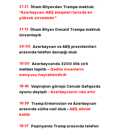
21:21
İlham Əliyevdən Trampa məktub:
“Azərbaycan-ABŞ əlaqələri tarixdə ən
yüksək zirvədədir”
21:13
İlham Əliyev Donald Trampa məktub
ünvanlayıb
20:00
Azərbaycan və ABŞ prezidentləri
arasında telefon danışığı olub
19:00
Azərbaycanda 3200 illik sirli
mətbəx tapıldı –
Qədim insanların
menyusu heyrətləndirdi
18:45
Vaşinqton görüşü Cənubi Qafqazda
oyunu dəyişdi
– Azərbaycanın rolu artır
18:39
Tramp Ermənistan və Azərbaycan
arasında sülhə nail olub –
ABŞ dövlət
katibi
18:37
Paşinyanla Tramp arasında telefon