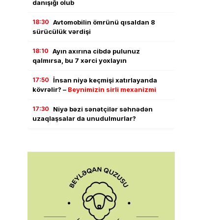
danışığı olub
18:30
Avtomobilin ömrünü qısaldan 8
sürücülük vərdişi
18:10
Ayın axırına cibdə pulunuz
qalmırsa, bu 7 xərci yoxlayın
17:50
İnsan niyə keçmişi xatırlayanda
kövrəlir? –
Beynimizin sirli mexanizmi
17:30
Niyə bəzi sənətçilər səhnədən
uzaqlaşsalar da unudulmurlar?