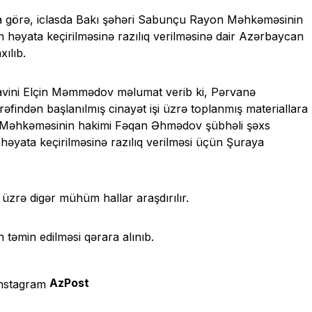
görə, iclasda Bakı şəhəri Sabunçu Rayon Məhkəməsinin
 həyata keçirilməsinə razılıq verilməsinə dair Azərbaycan
ılıb.
üavini Elçin Məmmədov məlumat verib ki, Pərvanə
əfindən başlanılmış cinayət işi üzrə toplanmış materiallara
 Məhkəməsinin hakimi Fəqan Əhmədov şübhəli şəxs
 həyata keçirilməsinə razılıq verilməsi üçün Şuraya
ş üzrə digər mühüm hallar araşdırılır.
təmin edilməsi qərara alınıb.
AzPost