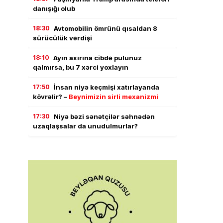
danışığı olub
18:30
Avtomobilin ömrünü qısaldan 8
sürücülük vərdişi
18:10
Ayın axırına cibdə pulunuz
qalmırsa, bu 7 xərci yoxlayın
17:50
İnsan niyə keçmişi xatırlayanda
kövrəlir? –
Beynimizin sirli mexanizmi
17:30
Niyə bəzi sənətçilər səhnədən
uzaqlaşsalar da unudulmurlar?