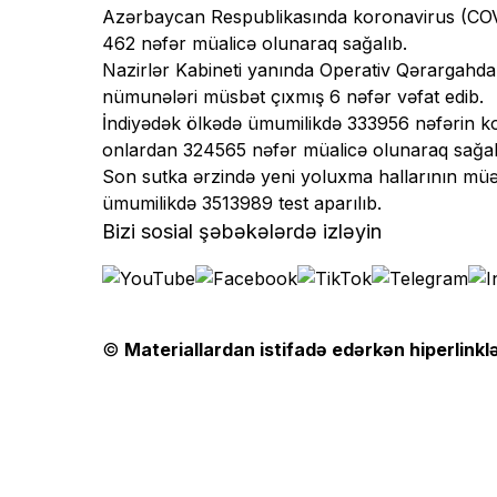
Azərbaycan Respublikasında koronavirus (COVID
462 nəfər müalicə olunaraq sağalıb.
Nazirlər Kabineti yanında Operativ Qərargahd
nümunələri müsbət çıxmış 6 nəfər vəfat edib.
İndiyədək ölkədə ümumilikdə 333956 nəfərin ko
onlardan 324565 nəfər müalicə olunaraq sağalıb
Son sutka ərzində yeni yoluxma hallarının müəy
ümumilikdə 3513989 test aparılıb.
Bizi sosial şəbəkələrdə izləyin
©
Materiallardan istifadə edərkən hiperlinklə