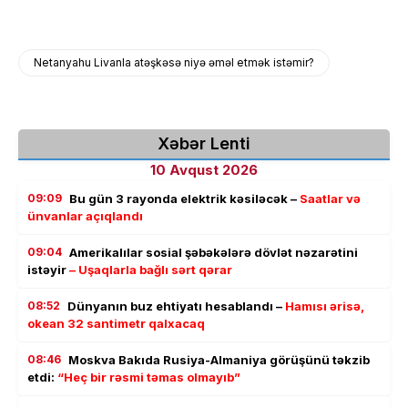
Netanyahu Livanla atəşkəsə niyə əməl etmək istəmir?
Xəbər Lenti
10 Avqust 2026
09:09
Bu gün 3 rayonda elektrik kəsiləcək –
Saatlar və
ünvanlar açıqlandı
09:04
Amerikalılar sosial şəbəkələrə dövlət nəzarətini
istəyir
– Uşaqlarla bağlı sərt qərar
08:52
Dünyanın buz ehtiyatı hesablandı –
Hamısı ərisə,
okean 32 santimetr qalxacaq
08:46
Moskva Bakıda Rusiya-Almaniya görüşünü təkzib
etdi:
“Heç bir rəsmi təmas olmayıb”