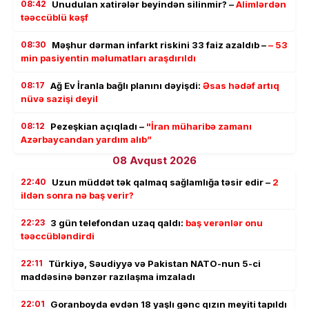
08:42
Unudulan xatirələr beyindən silinmir? –
Alimlərdən
təəccüblü kəşf
08:30
Məşhur dərman infarkt riskini 33 faiz azaldıb –
– 53
min pasiyentin məlumatları araşdırıldı
08:17
Ağ Ev İranla bağlı planını dəyişdi:
Əsas hədəf artıq
nüvə sazişi deyil
08:12
Pezeşkian açıqladı –
"İran müharibə zamanı
Azərbaycandan yardım alıb”
08 Avqust 2026
22:40
Uzun müddət tək qalmaq sağlamlığa təsir edir –
2
ildən sonra nə baş verir?
22:23
3 gün telefondan uzaq qaldı:
baş verənlər onu
təəccübləndirdi
22:11
Türkiyə, Səudiyyə və Pakistan NATO-nun 5-ci
maddəsinə bənzər razılaşma imzaladı
22:01
Goranboyda evdən 18 yaşlı gənc qızın meyiti tapıldı