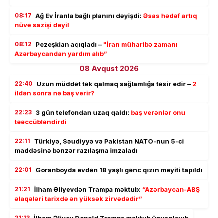
08:17
Ağ Ev İranla bağlı planını dəyişdi:
Əsas hədəf artıq
nüvə sazişi deyil
08:12
Pezeşkian açıqladı –
"İran müharibə zamanı
Azərbaycandan yardım alıb”
08 Avqust 2026
22:40
Uzun müddət tək qalmaq sağlamlığa təsir edir –
2
ildən sonra nə baş verir?
22:23
3 gün telefondan uzaq qaldı:
baş verənlər onu
təəccübləndirdi
22:11
Türkiyə, Səudiyyə və Pakistan NATO-nun 5-ci
maddəsinə bənzər razılaşma imzaladı
22:01
Goranboyda evdən 18 yaşlı gənc qızın meyiti tapıldı
21:21
İlham Əliyevdən Trampa məktub:
“Azərbaycan-ABŞ
əlaqələri tarixdə ən yüksək zirvədədir”
21:13