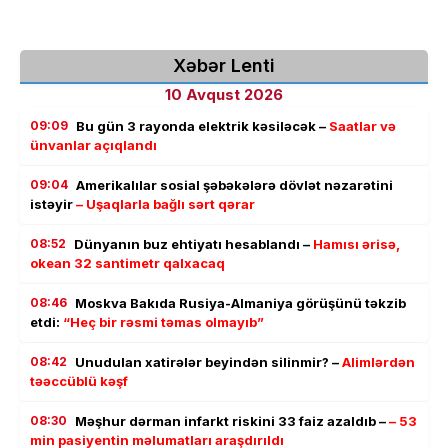
Xəbər Lenti
10 Avqust 2026
09:09
Bu gün 3 rayonda elektrik kəsiləcək –
Saatlar və
ünvanlar açıqlandı
09:04
Amerikalılar sosial şəbəkələrə dövlət nəzarətini
istəyir
– Uşaqlarla bağlı sərt qərar
08:52
Dünyanın buz ehtiyatı hesablandı –
Hamısı ərisə,
okean 32 santimetr qalxacaq
08:46
Moskva Bakıda Rusiya-Almaniya görüşünü təkzib
etdi:
“Heç bir rəsmi təmas olmayıb”
08:42
Unudulan xatirələr beyindən silinmir? –
Alimlərdən
təəccüblü kəşf
08:30
Məşhur dərman infarkt riskini 33 faiz azaldıb –
– 53
min pasiyentin məlumatları araşdırıldı