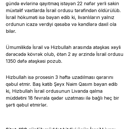
gündə evlərinə qayıtmaq istəyən 22 nəfər yerli sakin
müxtəlif vaxtlarda İsrail ordusu tərəfindən öldürülüb.
İsrail hökuməti isə bəyan edib ki, livanlıların yalnız
ordunun icazə verdiyi qəsəbə və kəndlərə daxil ola
bilər.
Ümumilikdə İsrail və Hizbullah arasında atəşkəs xeyli
dərəcədə kövrək olub, ötən 2 ay ərzində İsrail ordusu
1350 dəfə atəşkəsi pozub.
Hizbullah isə prosesin 3 həftə uzadılması qərarını
qəbul etmir. Baş katib Şeyx Nəim Qasım bəyan edib
ki, Hizbullah İsrail ordusunun Livanda qalma
müddətini 18 fevrala qədər uzatması ilə bağlı heç bir
şərti qəbul etmirlər.