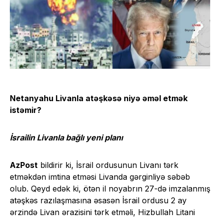
Netanyahu Livanla atəşkəsə niyə əməl etmək
istəmir?
İsrailin Livanla bağlı yeni planı
AzPost
bildirir ki, İsrail ordusunun Livanı tərk
etməkdən imtina etməsi Livanda gərginliyə səbəb
olub. Qeyd edək ki, ötən il noyabrın 27-də imzalanmış
atəşkəs razılaşmasına əsasən İsrail ordusu 2 ay
ərzində Livan ərazisini tərk etməli,
Hizbullah
Litani