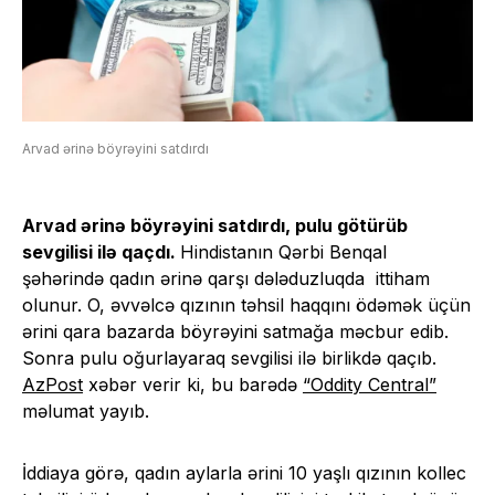
Arvad ərinə böyrəyini satdırdı
Arvad ərinə böyrəyini satdırdı, pulu götürüb
sevgilisi ilə qaçdı.
Hindistanın Qərbi Benqal
şəhərində qadın ərinə qarşı dələduzluqda ittiham
olunur. O, əvvəlcə qızının təhsil haqqını ödəmək üçün
ərini qara bazarda böyrəyini satmağa məcbur edib.
Sonra pulu oğurlayaraq sevgilisi ilə birlikdə qaçıb.
AzPost
xəbər verir ki, bu barədə
“Oddity Central”
məlumat yayıb.
İddiaya görə, qadın aylarla ərini 10 yaşlı qızının kollec