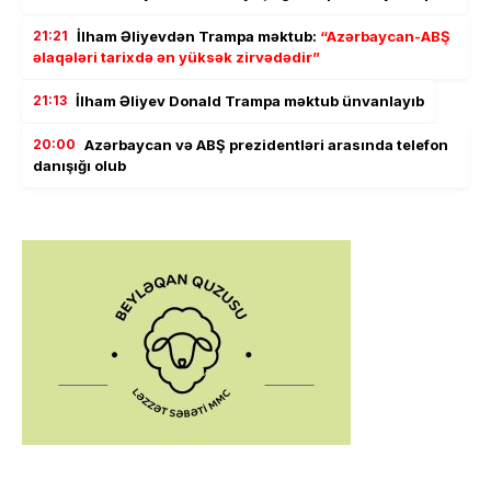
21:21
İlham Əliyevdən Trampa məktub:
“Azərbaycan-ABŞ
əlaqələri tarixdə ən yüksək zirvədədir”
21:13
İlham Əliyev Donald Trampa məktub ünvanlayıb
20:00
Azərbaycan və ABŞ prezidentləri arasında telefon
danışığı olub