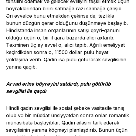
təhsilini ödəmək və gələcək evliliyini təşkil etmək üçün
böyrəklərindən birini satmağa razı salmağa çalışıb.
Əri əvvəlcə bunu etməkdən çəkinsə də, tezliklə
bunun düzgün qərar olduğunu düşünməyə başlayıb.
Hindistanda insan orqanlarının satışı qeyri-qanuni
olduğu üçün o, bir il qara bazarda alıcı axtarıb.
Təxminən üç ay əvvəl o, alıcı tapıb. Ağrılı əməliyyat
keçirdikdən sonra o, 11500 dollar pulu həyat
yoldaşına verib. Qadın isə pulu götürərək sevgilisinin
yanına qaçıb.
Arvad ərinə böyrəyini satdırdı, pulu götürüb
sevgilisi ilə qaçdı
Hindli qadın sevgilisi ilə sosial şəbəkə vasitəsilə tanış
olub və bir müddət ünsiyyətdən sonra onlar romantik
münasibətə başlayıblar. Qadın ailəsini tərk edərək
sevgilisinin yanına köçməyi planlaşdırıb. Bunun üçün