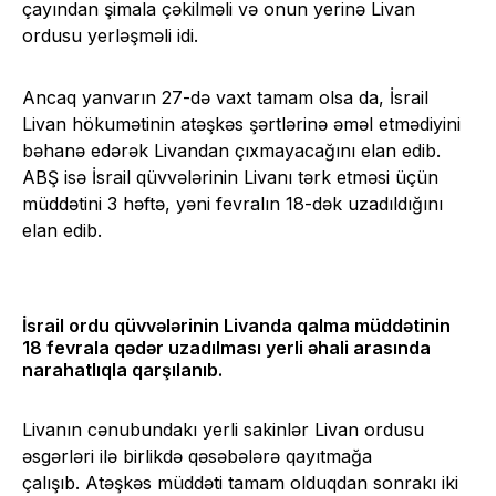
çayından şimala çəkilməli və onun yerinə Livan
ordusu yerləşməli idi.
Ancaq yanvarın 27-də vaxt tamam olsa da, İsrail
Livan hökumətinin atəşkəs şərtlərinə əməl etmədiyini
bəhanə edərək Livandan çıxmayacağını elan edib.
ABŞ isə İsrail qüvvələrinin Livanı tərk etməsi üçün
müddətini 3 həftə, yəni fevralın 18-dək uzadıldığını
elan edib.
İsrail ordu qüvvələrinin Livanda qalma müddətinin
18 fevrala qədər uzadılması yerli əhali arasında
narahatlıqla qarşılanıb.
Livanın cənubundakı yerli sakinlər Livan ordusu
əsgərləri ilə birlikdə qəsəbələrə qayıtmağa
çalışıb. Atəşkəs müddəti tamam olduqdan sonrakı iki