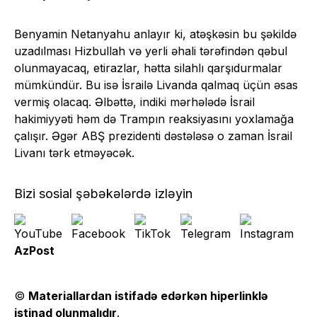
Benyamin Netanyahu anlayır ki, atəşkəsin bu şəkildə
uzadılması Hizbullah və yerli əhali tərəfindən qəbul
olunmayacaq, etirazlar, hətta silahlı qarşıdurmalar
mümkündür. Bu isə İsrailə Livanda qalmaq üçün əsas
vermiş olacaq. Əlbəttə, indiki mərhələdə İsrail
hakimiyyəti həm də Trampın reaksiyasını yoxlamağa
çalışır. Əgər ABŞ prezidenti dəstələsə o zaman İsrail
Livanı tərk etməyəcək.
Bizi sosial şəbəkələrdə izləyin
AzPost
©
Materiallardan istifadə edərkən hiperlinklə
istinad olunmalıdır
.