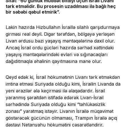
Sitat: “60 günlük müddət bitdiyi üçün İsrail Livanı
tərk etməlidir. Bu prosesin uzadılması ilə bağlı heç
bir səbəbi qəbul etmirik”.
Lakin hazırda Hizbullahın İsraillə silahlı qarşıdurmaya
girməsi real deyil. Digər tərəfdən, bölgəyə yerləşən
Livan ərdusu bəzi yaşayış məntəqələrinə daxil olur.
Ancaq İsrail ordu gücləri hazırda sərhəd xəttindəki
yaşayış məntəqələrindəki evləri və sığınacaqları
dağıdıtmaqla əhalinin qayıtmasına mane olur.
Qeyd edək ki, İsrail hökumətinin Livanı tərk etməkdən
imtina etməsi Suriyada olduğu kimi, İsrailin Livanda da
yeni ərazilər ələ keçirməsi ilə əlaqədardır. İsrail
yaranmış şəraitdən istifadə edərək Livan-İsrail
sərhədində Suriyada olduğu kimi “təhlükəsizlik
zonası” yaratmaq istəyir. Livanın İsrailə müqavimət
göstərəcək gücünün olmaması, Trampın İsrailə açıq
dəstəyi Netanyahu hökumətini cəsarətləndirir.