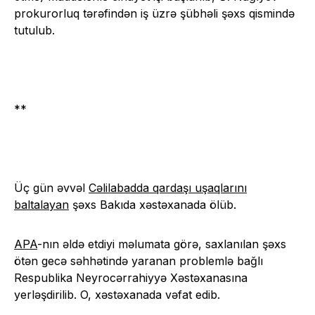
prokurorluq tərəfindən iş üzrə şübhəli şəxs qismində
tutulub.
**
Üç gün əvvəl
Cəlilabadda qardaşı uşaqlarını
baltalayan
şəxs Bakıda xəstəxanada ölüb.
APA
-nın əldə etdiyi məlumata görə, saxlanılan şəxs
ötən gecə səhhətində yaranan problemlə bağlı
Respublika Neyrocərrahiyyə Xəstəxanasına
yerləşdirilib. O, xəstəxanada vəfat edib.