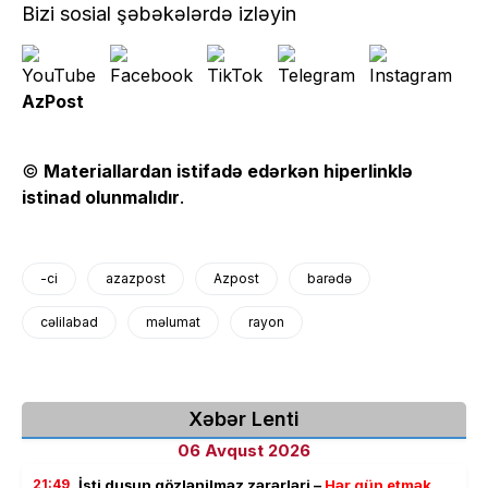
Bizi sosial şəbəkələrdə izləyin
AzPost
©
Materiallardan istifadə edərkən hiperlinklə
istinad olunmalıdır
.
-ci
azazpost
Azpost
barədə
cəlilabad
məlumat
rayon
Xəbər Lenti
06 Avqust 2026
21:49
İsti duşun gözlənilməz zərərləri –
Hər gün etmək