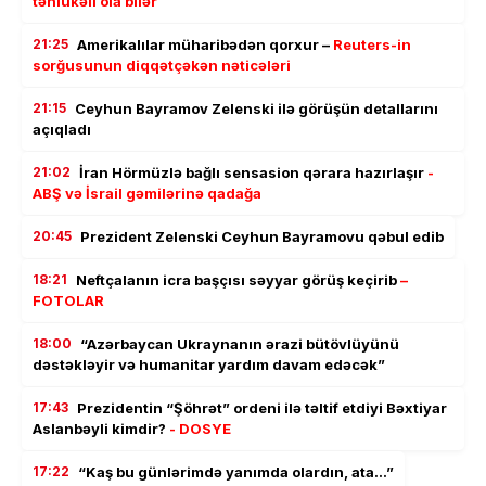
təhlükəli ola bilər
21:25
Amerikalılar müharibədən qorxur –
Reuters-in
sorğusunun diqqətçəkən nəticələri
21:15
Ceyhun Bayramov Zelenski ilə görüşün detallarını
açıqladı
21:02
İran Hörmüzlə bağlı sensasion qərara hazırlaşır
-
ABŞ və İsrail gəmilərinə qadağa
20:45
Prezident Zelenski Ceyhun Bayramovu qəbul edib
18:21
Neftçalanın icra başçısı səyyar görüş keçirib
–
FOTOLAR
18:00
“Azərbaycan Ukraynanın ərazi bütövlüyünü
dəstəkləyir və humanitar yardım davam edəcək”
17:43
Prezidentin “Şöhrət” ordeni ilə təltif etdiyi Bəxtiyar
Aslanbəyli kimdir?
- DOSYE
17:22
“Kaş bu günlərimdə yanımda olardın, ata…”