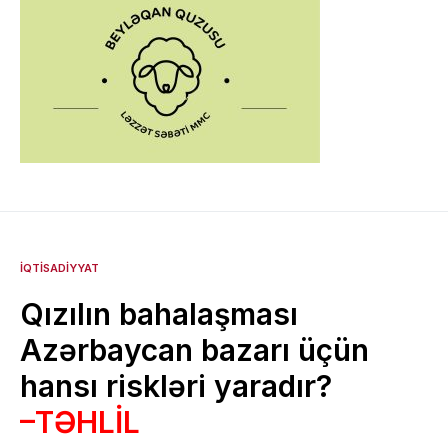
İQTISADIYYAT
Qızılın bahalaşması
Azərbaycan bazarı üçün
hansı riskləri yaradır?
–TƏHLİL