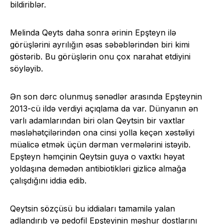
bildiriblər.
Melinda Qeyts daha sonra ərinin Epşteyn ilə
görüşlərini ayrılığın əsas səbəblərindən biri kimi
göstərib. Bu görüşlərin onu çox narahat etdiyini
söyləyib.
Ən son dərc olunmuş sənədlər arasında Epşteynin
2013-cü ildə verdiyi açıqlama da var. Dünyanın ən
varlı adamlarından biri olan Qeytsin bir vaxtlar
məsləhətçilərindən ona cinsi yolla keçən xəstəliyi
müalicə etmək üçün dərman vermələrini istəyib.
Epşteyn həmçinin Qeytsin guya o vaxtkı həyat
yoldaşına demədən antibiotikləri gizlicə almağa
çalışdığını iddia edib.
Qeytsin sözçüsü bu iddiaları tamamilə yalan
adlandırıb və pedofil Epşteyinin məşhur dostlarını