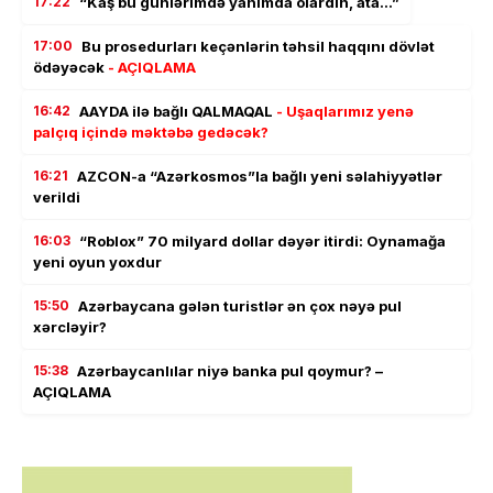
17:22
“Kaş bu günlərimdə yanımda olardın, ata…”
17:00
Bu prosedurları keçənlərin təhsil haqqını dövlət
ödəyəcək
- AÇIQLAMA
16:42
AAYDA ilə bağlı QALMAQAL
- Uşaqlarımız yenə
palçıq içində məktəbə gedəcək?
16:21
AZCON-a “Azərkosmos”la bağlı yeni səlahiyyətlər
verildi
16:03
“Roblox” 70 milyard dollar dəyər itirdi: Oynamağa
yeni oyun yoxdur
15:50
Azərbaycana gələn turistlər ən çox nəyə pul
xərcləyir?
15:38
Azərbaycanlılar niyə banka pul qoymur? –
AÇIQLAMA