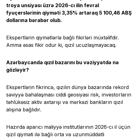
troya unsiyası üzrə 2026-cı ilin fevral
fyuçerslərinin qiyməti 3,35% artaraq 5 100,46 ABŞ
dollarına bərabər olub.
Ekspertlərin qiymətlərlə bağlı fikirləri müxtəlifdir.
Amma əsas fikir odur ki, qızıl ucuzlaşmayacaq.
Azərbaycanda qızıl bazarını bu vəziyyətdə nə
gözləyir?
Ekspertlərin fikrincə, qızılın dünya bazarında rekord
səviyyə bahalaşması ciddi geosiyasi risk, investorların
təhlükəsiz aktiv axtarışı və mərkəzi bankların qızıl
alışına bağlıdır.
Hazırda aparıcı maliyyə institutlarının 2026-cı il üçün
qızıl qiyməti ilə bağlı orta və uzunmüddətli