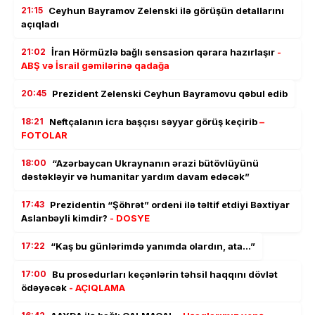
21:15
Ceyhun Bayramov Zelenski ilə görüşün detallarını
açıqladı
21:02
İran Hörmüzlə bağlı sensasion qərara hazırlaşır
-
ABŞ və İsrail gəmilərinə qadağa
20:45
Prezident Zelenski Ceyhun Bayramovu qəbul edib
18:21
Neftçalanın icra başçısı səyyar görüş keçirib
–
FOTOLAR
18:00
“Azərbaycan Ukraynanın ərazi bütövlüyünü
dəstəkləyir və humanitar yardım davam edəcək”
17:43
Prezidentin “Şöhrət” ordeni ilə təltif etdiyi Bəxtiyar
Aslanbəyli kimdir?
- DOSYE
17:22
“Kaş bu günlərimdə yanımda olardın, ata…”
17:00
Bu prosedurları keçənlərin təhsil haqqını dövlət
ödəyəcək
- AÇIQLAMA