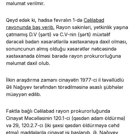
məlumat verilmir.
Qeyd edək ki, hadisə fevralın 1-də
Cəlilabad
rayonunda baş verib.
Rayon sakinləri, yetkinlik yaşına
çatmamış D.V (şərti) və C.V-nin (şərti) müxtəlif
dərəcəli bədən xəsarətlərilə xəstəxanaya daxil olması,
sonuncunun almış olduğu xəsarətlər nəticəsində
xəstəxanada ölməsi barədə rayon prokurorluğuna
məlumat daxil olub.
İlkin araşdırma zamanı cinayətin 1977-ci il təvəllüdlü
Əli Nağıyev tərəfindən törədilməsinə əsaslı şübhələr
müəyyən edilib.
Faktla bağlı Cəlilabad rayon prokurorluğunda
Cinayət Məcəlləsinin 120.1-ci (qəsdən adam öldürmə)
və 29, 120.2.7-ci (iki şəxsi qəsdən öldürməyə cəhd
etmə) maddələrilə cinayət işi başlanıb, Ə. Nağıyev