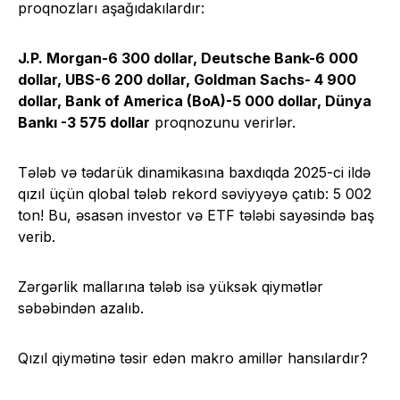
proqnozları aşağıdakılardır:
J.P. Morgan-6 300 dollar, Deutsche Bank-6 000
dollar, UBS-6 200 dollar, Goldman Sachs- 4 900
dollar, Bank of America (BoA)-5 000 dollar, Dünya
Bankı -3 575 dollar
proqnozunu verirlər.
Tələb və tədarük dinamikasına baxdıqda 2025-ci ildə
qızıl üçün qlobal tələb rekord səviyyəyə çatıb: 5 002
ton! Bu, əsasən investor və ETF tələbi sayəsində baş
verib.
Zərgərlik mallarına tələb isə yüksək qiymətlər
səbəbindən azalıb.
Qızıl qiymətinə təsir edən makro amillər hansılardır?