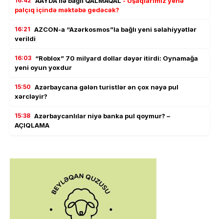
16:42
AAYDA ilə bağlı QALMAQAL
- Uşaqlarımız yenə
palçıq içində məktəbə gedəcək?
16:21
AZCON-a “Azərkosmos”la bağlı yeni səlahiyyətlər
verildi
16:03
“Roblox” 70 milyard dollar dəyər itirdi: Oynamağa
yeni oyun yoxdur
15:50
Azərbaycana gələn turistlər ən çox nəyə pul
xərcləyir?
15:38
Azərbaycanlılar niyə banka pul qoymur? –
AÇIQLAMA