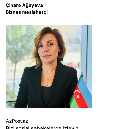
Çinarə Ağayeva
Biznes məsləhətçi
AzPost.az
Bizi sosial şəbəkələrdə izləyin