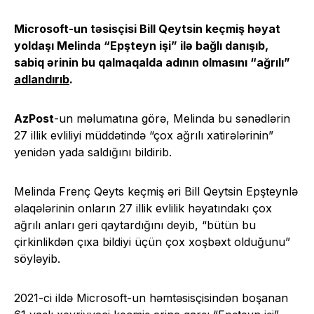
Microsoft-un təsisçisi Bill Qeytsin keçmiş həyat
yoldaşı Melinda “Epşteyn işi” ilə bağlı danışıb,
sabiq ərinin bu qalmaqalda adının olmasını “ağrılı”
adlandırıb
.
AzPost
-un məlumatına görə, Melinda bu sənədlərin
27 illik evliliyi müddətində “çox ağrılı xatirələrinin”
yenidən yada saldığını bildirib.
Melinda Frenç Qeyts keçmiş əri Bill Qeytsin Epşteynlə
əlaqələrinin onların 27 illik evlilik həyatındakı çox
ağrılı anları geri qaytardığını deyib, “bütün bu
çirkinlikdən çıxa bildiyi üçün çox xoşbəxt olduğunu”
söyləyib.
2021-ci ildə Microsoft-un həmtəsisçisindən boşanan