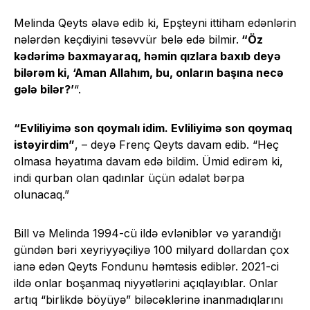
Melinda Qeyts əlavə edib ki, Epşteyni ittiham edənlərin
nələrdən keçdiyini təsəvvür belə edə bilmir.
“Öz
kədərimə baxmayaraq, həmin qızlara baxıb deyə
bilərəm ki, ‘Aman Allahım, bu, onların başına necə
gələ bilər?’
“.
“Evliliyimə son qoymalı idim. Evliliyimə son qoymaq
istəyirdim”
, – deyə Frenç Qeyts davam edib. “Heç
olmasa həyatıma davam edə bildim. Ümid edirəm ki,
indi qurban olan qadınlar üçün ədalət bərpa
olunacaq.”
Bill və Melinda 1994-cü ildə evləniblər və yarandığı
gündən bəri xeyriyyəçiliyə 100 milyard dollardan çox
ianə edən Qeyts Fondunu həmtəsis ediblər. 2021-ci
ildə onlar boşanmaq niyyətlərini açıqlayıblar. Onlar
artıq “birlikdə böyüyə” biləcəklərinə inanmadıqlarını