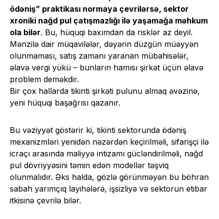
ödəniş” praktikası normaya çevrilərsə, sektor
xroniki nağd pul çatışmazlığı ilə yaşamağa məhkum
ola bilər
. Bu, hüquqi baxımdan da risklər az deyil.
Mənzilə dair müqavilələr, dəyərin düzgün müəyyən
olunmaması, satış zamanı yaranan mübahisələr,
əlavə vergi yükü – bunların hamısı şirkət üçün əlavə
problem deməkdir.
Bir çox hallarda tikinti şirkəti pulunu almaq əvəzinə,
yeni hüquqi başağrısı qazanır.
Bu vəziyyət göstərir ki, tikinti sektorunda ödəniş
mexanizmləri yenidən nəzərdən keçirilməli, sifarişçi ilə
icraçı arasında maliyyə intizamı gücləndirilməli, nağd
pul dövriyyəsini təmin edən modellər təşviq
olunmalıdır. Əks halda, gözlə görünməyən bu böhran
sabah yarımçıq layihələrə, işsizliyə və sektorun etibar
itkisinə çevrilə bilər.