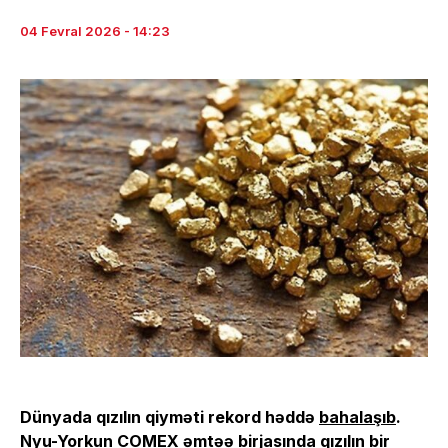
04 Fevral 2026 - 14:23
Dünyada qızılın qiyməti rekord həddə
bahalaşıb
.
Nyu-Yorkun COMEX əmtəə birjasında qızılın bir