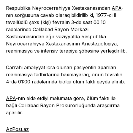
Respublika Neyrocərrahiyyə Xəstəxanasından
APA
-
nın sorğusuna cavab olaraq bildirilib ki, 1977-ci il
təvəllüdlü şəxs (kişi) fevralın 3-də saat 00:10
radələrində Cəlilabad Rayon Mərkəzi
Xəstəxanasından ağır vəziyyətdə Respublika
Neyrocərrahiyyə Xəstəxanasının Anesteziologiya,
reanimasiya və intensiv terapiya şöbəsinə yerləşdirilib.
Cərrahi əməliyyat icra olunan pasiyentin aparılan
reanimasiya tədbirlərinə baxmayaraq, onun fevralın
4-də 01:00 radələrində bioloji ölüm faktı qeydə alınıb.
APA
-nın əldə etdiyi məlumata görə, ölüm faktı ilə
bağlı Cəlilabad Rayon Prokurorluğunda araşdırma
aparılır.
AzPost.az