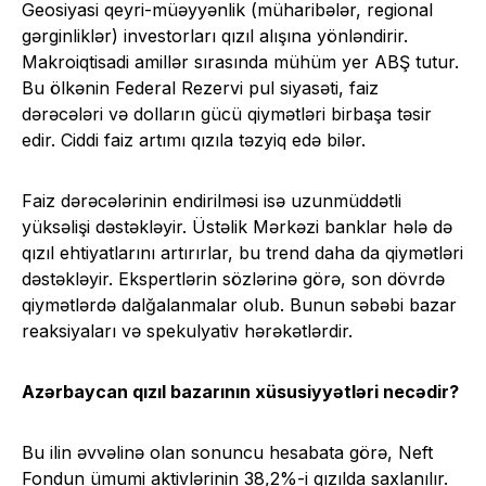
Geosiyasi qeyri-müəyyənlik (müharibələr, regional
gərginliklər) investorları qızıl alışına yönləndirir.
Makroiqtisadi amillər sırasında mühüm yer ABŞ tutur.
Bu ölkənin Federal Rezervi pul siyasəti, faiz
dərəcələri və dolların gücü qiymətləri birbaşa təsir
edir. Ciddi faiz artımı qızıla təzyiq edə bilər.
Faiz dərəcələrinin endirilməsi isə uzunmüddətli
yüksəlişi dəstəkləyir. Üstəlik Mərkəzi banklar hələ də
qızıl ehtiyatlarını artırırlar, bu trend daha da qiymətləri
dəstəkləyir. Ekspertlərin sözlərinə görə, son dövrdə
qiymətlərdə dalğalanmalar olub. Bunun səbəbi bazar
reaksiyaları və spekulyativ hərəkətlərdir.
Azərbaycan qızıl bazarının xüsusiyyətləri necədir?
Bu ilin əvvəlinə olan sonuncu hesabata görə, Neft
Fondun ümumi aktivlərinin 38,2%-i qızılda saxlanılır.