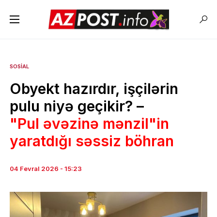
SOSIAL
Obyekt hazırdır, işçilərin
pulu niyə geçikir? –
"Pul əvəzinə mənzil"in
yaratdığı səssiz böhran
04 Fevral 2026 - 15:23