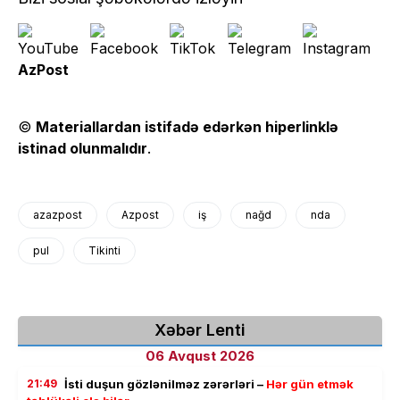
AzPost
©
Materiallardan istifadə edərkən hiperlinklə
istinad olunmalıdır
.
azazpost
Azpost
iş
nağd
nda
pul
Tikinti
Xəbər Lenti
06 Avqust 2026
21:49
İsti duşun gözlənilməz zərərləri –
Hər gün etmək