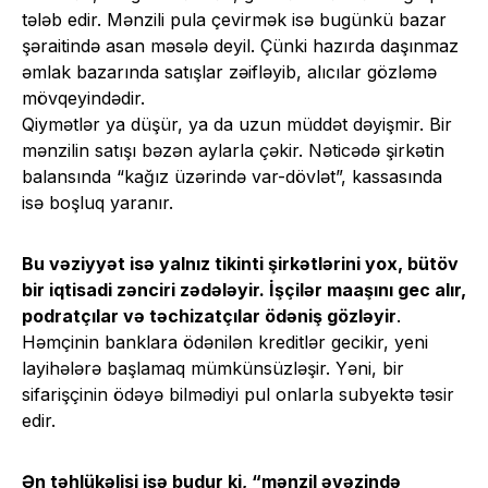
tələb edir. Mənzili pula çevirmək isə bugünkü bazar
şəraitində asan məsələ deyil. Çünki hazırda daşınmaz
əmlak bazarında satışlar zəifləyib, alıcılar gözləmə
mövqeyindədir.
Qiymətlər ya düşür, ya da uzun müddət dəyişmir. Bir
mənzilin satışı bəzən aylarla çəkir. Nəticədə şirkətin
balansında “kağız üzərində var-dövlət”, kassasında
isə boşluq yaranır.
Bu vəziyyət isə yalnız tikinti şirkətlərini yox, bütöv
bir iqtisadi zənciri zədələyir. İşçilər maaşını gec alır,
podratçılar və təchizatçılar ödəniş gözləyir
.
Həmçinin banklara ödənilən kreditlər gecikir, yeni
layihələrə başlamaq mümkünsüzləşir. Yəni, bir
sifarişçinin ödəyə bilmədiyi pul onlarla subyektə təsir
edir.
Ən təhlükəlisi isə budur ki, “mənzil əvəzində