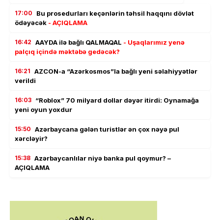
17:00
Bu prosedurları keçənlərin təhsil haqqını dövlət
ödəyəcək
- AÇIQLAMA
16:42
AAYDA ilə bağlı QALMAQAL
- Uşaqlarımız yenə
palçıq içində məktəbə gedəcək?
16:21
AZCON-a “Azərkosmos”la bağlı yeni səlahiyyətlər
verildi
16:03
“Roblox” 70 milyard dollar dəyər itirdi: Oynamağa
yeni oyun yoxdur
15:50
Azərbaycana gələn turistlər ən çox nəyə pul
xərcləyir?
15:38
Azərbaycanlılar niyə banka pul qoymur? –
AÇIQLAMA