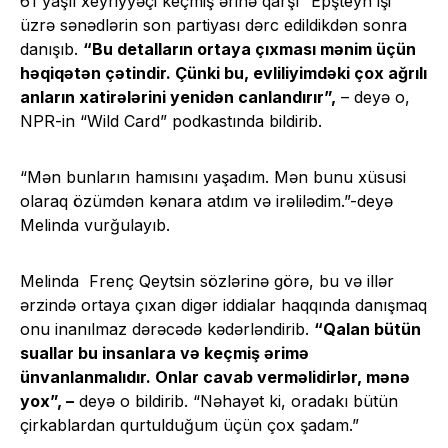
61 yaşlı xeyriyyəçi keçmiş ərinə qarşı “Epşteyn işi”
üzrə sənədlərin son partiyası dərc edildikdən sonra
danışıb.
“Bu detalların ortaya çıxması mənim üçün
həqiqətən çətindir. Çünki bu, evliliyimdəki çox ağrılı
anların xatirələrini yenidən canlandırır”,
– deyə o,
NPR-in “Wild Card” podkastında bildirib.
“Mən bunların hamısını yaşadım. Mən bunu xüsusi
olaraq özümdən kənara atdım və irəlilədim.”-deyə
Melinda vurğulayıb.
Melinda Frenç Qeytsin sözlərinə görə, bu və illər
ərzində ortaya çıxan digər iddialar haqqında danışmaq
onu inanılmaz dərəcədə kədərləndirib.
“Qalan bütün
suallar bu insanlara və keçmiş ərimə
ünvanlanmalıdır. Onlar cavab verməlidirlər, mənə
yox”, –
deyə o bildirib. “Nəhayət ki, oradakı bütün
çirkablardan qurtulduğum üçün çox şadam.”