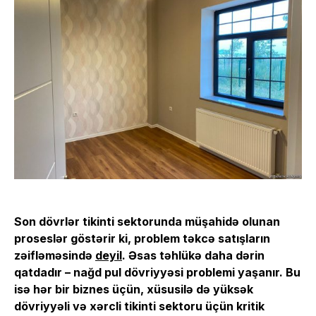
Son dövrlər tikinti sektorunda müşahidə olunan
proseslər göstərir ki, problem təkcə satışların
zəifləməsində
deyil
. Əsas təhlükə daha dərin
qatdadır – nağd pul dövriyyəsi problemi yaşanır. Bu
isə hər bir biznes üçün, xüsusilə də yüksək
dövriyyəli və xərcli tikinti sektoru üçün kritik