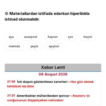
©
Materiallardan istifadə edərkən hiperlinklə
istinad olunmalıdır
.
aya
azazpost
Azpost
çox
keçmi
melinda
qeyts
qeytsin
Xəbər Lenti
06 Avqust 2026
21:49
İsti duşun gözlənilməz zərərləri –
Hər gün etmək
təhlükəli ola bilər
21:25
Amerikalılar müharibədən qorxur –
Reuters-in
sorğusunun diqqətçəkən nəticələri