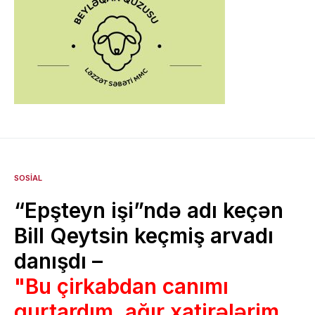
SOSIAL
“Epşteyn işi”ndə adı keçən
Bill Qeytsin keçmiş arvadı
danışdı –
"Bu çirkabdan canımı
qurtardım, ağır xatirələrim