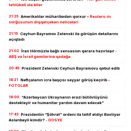
təhlükəli ola bilər
21:25
Amerikalılar müharibədən qorxur –
Reuters-in
sorğusunun diqqətçəkən nəticələri
21:15
Ceyhun Bayramov Zelenski ilə görüşün detallarını
açıqladı
21:02
İran Hörmüzlə bağlı sensasion qərara hazırlaşır
-
ABŞ və İsrail gəmilərinə qadağa
20:45
Prezident Zelenski Ceyhun Bayramovu qəbul edib
18:21
Neftçalanın icra başçısı səyyar görüş keçirib
–
FOTOLAR
18:00
“Azərbaycan Ukraynanın ərazi bütövlüyünü
dəstəkləyir və humanitar yardım davam edəcək”
17:43
Prezidentin “Şöhrət” ordeni ilə təltif etdiyi Bəxtiyar
Aslanbəyli kimdir?
- DOSYE