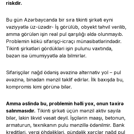
riskdir.
Bu gün Azərbaycanda bir sıra tikinti şirkəti eyni
vəziyyətlə üz-üzədir- İş görülüb, obyekt təhvil verilib,
amma görülən işin real pul qarşılığı əldə olunmayıb.
Problemin kökü sifarişçi-icraçı münasibətlərindədir.
Tikinti şirkətləri gördükləri işin pulunu vaxtında,
bəzən isə ümumiyyətlə ala bilmirlər.
Sifarişçilər nağd ödəniş əvəzinə alternativ yol – pul
əvəzinə, binadan mənzil təklif edirlər. İlk baxışda bu,
kompromis kimi görünə bilər.
Amma əslində bu, problemin həlli yox, onun təxirə
salınmasıdır.
Tikinti şirkəti üçün mənzil aktiv sayıla
bilər, lakin likvid vəsait deyil. İşçilərin maaşı, betonun,
armaturun, texnikanın pulu mənzillə ödənilmir. Bank
kreditləri, vergi öhdəlikləri, gündəlik xərclər nağd pul