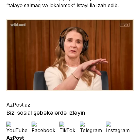
“tələyə salmaq və ləkələmək” istəyi ilə izah edib.
AzPost.az
Bizi sosial şəbəkələrdə izləyin
AzPost