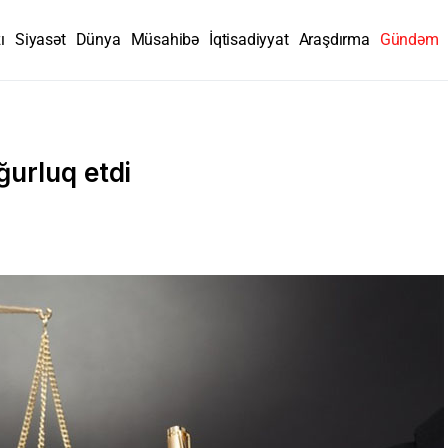
ı
Siyasət
Dünya
Müsahibə
İqtisadiyyat
Araşdırma
Gündəm
urluq etdi