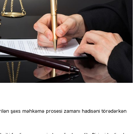
irilən şəxs məhkəmə prosesi zamanı hadisəni törədərkən