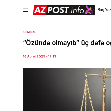
Baş Yaz
KRIMINAL
“Özündə olmayıb” üç dəfə oğ
16 Aprel 2025 - 17:13