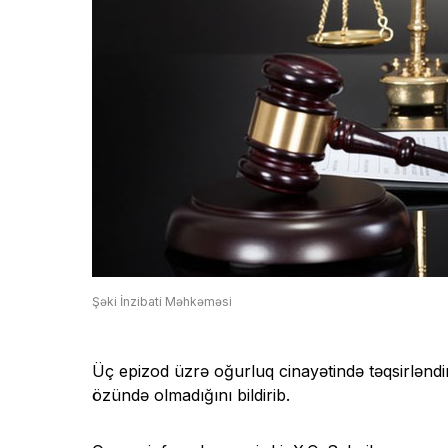
Şəki İnzibati Məhkəməsi
Üç epizod üzrə oğurluq cinayətində təqsirlənd
özündə olmadığını bildirib.