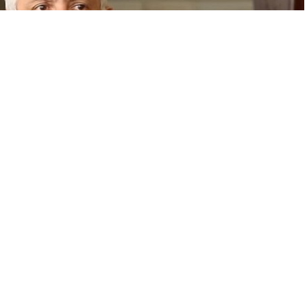
 fəaliyyətini dayandırıb. Buna səbəb agentliyin maliyyə