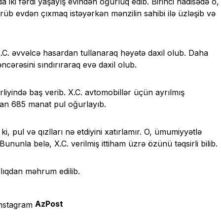
 iki fərdi yaşayış evindən oğurluq edib. Birinci hadisədə o,
rüb evdən çıxmaq istəyərkən mənzilin sahibi ilə üzləşib və
X.C. əvvəlcə hasardan tullanaraq həyətə daxil olub. Daha
ncərəsini sındırıraraq evə daxil olub.
rliyində baş verib. X.C. avtomobillər üçün ayrılmış
dan 685 manat pul oğurlayıb.
ki, pul və qızlları nə etdiyini xatırlamır. O, ümumiyyətlə
nunla belə, X.C. verilmiş ittiham üzrə özünü təqsirli bilib.
lıqdan məhrum edilib.
AzPost