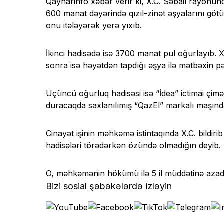
Qaynarinfo xəbər verir ki, X.C. Səbail rayonunda
600 manat dəyərində qızıl-zinət əşyalarını götü
onu itələyərək yerə yıxıb.
İkinci hadisədə isə 3700 manat pul oğurlayıb. 
sonra isə həyətdən tapdığı əşya ilə mətbəxin pə
Üçüncü oğurluq hadisəsi isə “İdea” ictimai çimə
duracaqda saxlanılımış “QazEl” markalı maşın
Cinayət işinin məhkəmə istintaqında X.C. bildirib 
hadisələri törədərkən özündə olmadığın deyib. Bu
O, məhkəmənin hökümü ilə 5 il müddətinə azad
Bizi sosial şəbəkələrdə izləyin