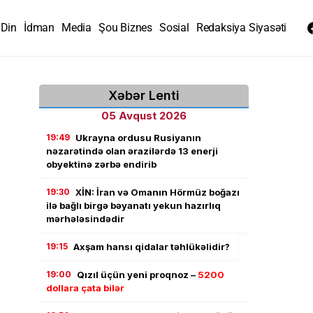
Din
İdman
Media
Şou Biznes
Sosial
Redaksiya Siyasəti
Xəbər Lenti
05 Avqust 2026
19:49
Ukrayna ordusu Rusiyanın
nəzarətində olan ərazilərdə 13 enerji
obyektinə zərbə endirib
19:30
XİN: İran və Omanın Hörmüz boğazı
ilə bağlı birgə bəyanatı yekun hazırlıq
mərhələsindədir
19:15
Axşam hansı qidalar təhlükəlidir?
19:00
Qızıl üçün yeni proqnoz –
5200
dollara çata bilər