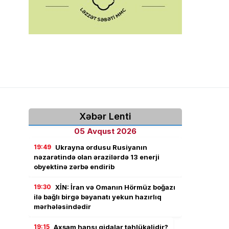
Xəbər Lenti
05 Avqust 2026
19:49
Ukrayna ordusu Rusiyanın
nəzarətində olan ərazilərdə 13 enerji
obyektinə zərbə endirib
19:30
XİN: İran və Omanın Hörmüz boğazı
ilə bağlı birgə bəyanatı yekun hazırlıq
mərhələsindədir
19:15
Axşam hansı qidalar təhlükəlidir?