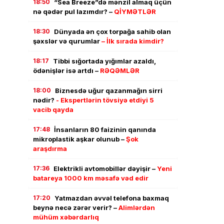
18:50
“Sea Breeze”də mənzil almaq üçün
nə qədər pul lazımdır? –
QİYMƏTLƏR
18:30
Dünyada ən çox torpağa sahib olan
şəxslər və qurumlar
– İlk sırada kimdir?
18:17
Tibbi sığortada yığımlar azaldı,
ödənişlər isə artdı –
RƏQƏMLƏR
18:00
Biznesdə uğur qazanmağın sirri
nədir?
- Ekspertlərin tövsiyə etdiyi 5
vacib qayda
17:48
İnsanların 80 faizinin qanında
mikroplastik aşkar olunub –
Şok
araşdırma
17:36
Elektrikli avtomobillər dəyişir –
Yeni
batareya 1000 km məsafə vəd edir
17:20
Yatmazdan əvvəl telefona baxmaq
beynə necə zərər verir? –
Alimlərdən
mühüm xəbərdarlıq