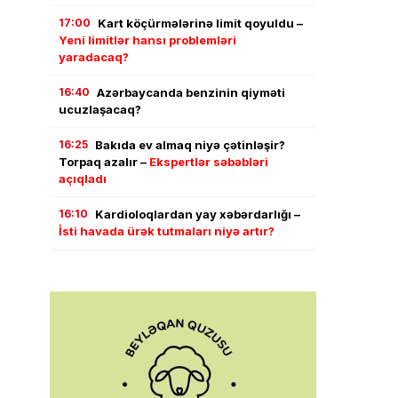
17:00
Kart köçürmələrinə limit qoyuldu –
Yeni limitlər hansı problemləri
yaradacaq?
16:40
Azərbaycanda benzinin qiyməti
ucuzlaşacaq?
16:25
Bakıda ev almaq niyə çətinləşir?
Torpaq azalır –
Ekspertlər səbəbləri
açıqladı
16:10
Kardioloqlardan yay xəbərdarlığı –
İsti havada ürək tutmaları niyə artır?