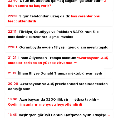
22:40
Uzun müddət tək qalmaq sağlamlığa təsir edir –
2
ildən sonra nə baş verir?
22:23
3 gün telefondan uzaq qaldı:
baş verənlər onu
təəccübləndirdi
22:11
Türkiyə, Səudiyyə və Pakistan NATO-nun 5-ci
maddəsinə bənzər razılaşma imzaladı
22:01
Goranboyda evdən 18 yaşlı gənc qızın meyiti tapıldı
21:21
İlham Əliyevdən Trampa məktub:
“Azərbaycan-ABŞ
əlaqələri tarixdə ən yüksək zirvədədir”
21:13
İlham Əliyev Donald Trampa məktub ünvanlayıb
20:00
Azərbaycan və ABŞ prezidentləri arasında telefon
danışığı olub
19:00
Azərbaycanda 3200 illik sirli mətbəx tapıldı –
Qədim insanların menyusu heyrətləndirdi
18:45
Vaşinqton görüşü Cənubi Qafqazda oyunu dəyişdi
–