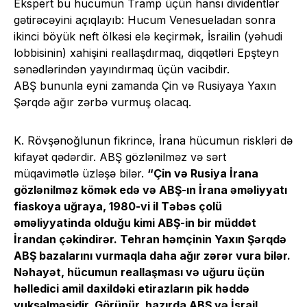
Ekspert bu hucumun Tramp üçün hansı dividentlər
gətirəcəyini açıqlayıb: Hucum Venesueladan sonra
ikinci böyük neft ölkəsi elə keçirmək, İsrailin (yəhudi
lobbisinin) xahişini reallaşdırmaq, diqqətləri Epşteyn
sənədlərindən yayındırmaq üçün vacibdir.
ABŞ bununla eyni zamanda Çin və Rusiyaya Yaxın
Şərqdə ağır zərbə vurmuş olacaq.
K. Rövşənoğlunun fikrincə, İrana hücumun riskləri də
kifayət qədərdir. ABŞ gözlənilməz və sərt
müqavimətlə üzləşə bilər.
“Çin və Rusiya İrana
gözlənilməz kömək edə və ABŞ-ın İrana əməliyyatı
fiaskoya uğraya, 1980-vi il Təbəs çolü
əməliyyatinda olduğu kimi ABŞ-in bir müddət
İrandan çəkindirər. Tehran həmçinin Yaxın Şərqdə
ABŞ bazalarını vurmaqla daha ağır zərər vura bilər.
Nəhayət, hücumun reallaşması və uğuru üçün
həlledici amil daxildəki etirazların pik həddə
yuksəlməsidir. Görünür, hazırda ABŞ və İsrail