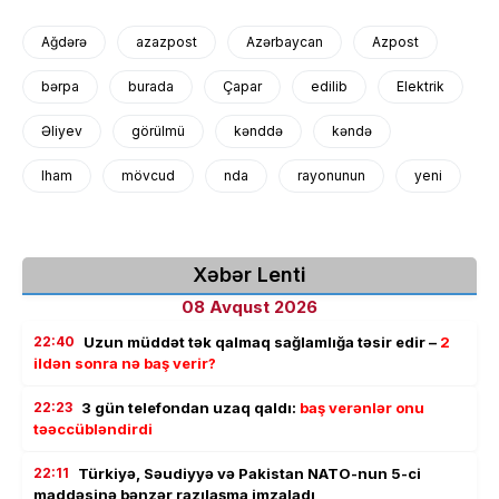
Ağdərə
azazpost
Azərbaycan
Azpost
bərpa
burada
Çapar
edilib
Elektrik
Əliyev
görülmü
kənddə
kəndə
lham
mövcud
nda
rayonunun
yeni
Xəbər Lenti
08 Avqust 2026
22:40
Uzun müddət tək qalmaq sağlamlığa təsir edir –
2
ildən sonra nə baş verir?
22:23
3 gün telefondan uzaq qaldı:
baş verənlər onu
təəccübləndirdi
22:11
Türkiyə, Səudiyyə və Pakistan NATO-nun 5-ci
maddəsinə bənzər razılaşma imzaladı