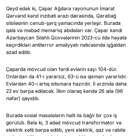
Qeyd edək ki, Çapar Ağdərə rayonunun İmarət
Qərvənd kənd inzibati ərazi dairəsində, Qarabağ
silsiləsinin cənub-şərq yamacında yerləşir. Burada
qala və məbəd memarlıq abidələri var. Çapar kəndi
Azərbaycan Silahlı Qüvvələrinin 2023-cü ildə həyata
keçirdikləri antiterror əməliyyatı nəticəsində işğaldan
azad edilib.
Çaparda mövcud olan fərdi evlərin sayı 104-dür.
Onlardan da 41-i yararsız, 63-ü isə qismən yararlıdır.
Evlərdən 40-ı artıq istismara hazırdır. İl ərzində daha
23 ev bərpa ediləcək. İlkin olaraq kəndə 26 ailə (96
nəfər) qayıdıb.
Burada sosial məsələlərin həlli ilə bağlı bir çox iş
görülüb. Belə ki, 3 ədəd mövcud transformator və
elektrik xətti bərpa edilib, yeni elektrik, qaz və rabitə