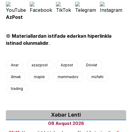
AzPost
©
Materiallardan istifadə edərkən hiperlinklə
istinad olunmalıdır
.
Anar
azazpost
Azpost
Dövlət
Əmək
maple
məmmədov
müfətti
trading
Xəbər Lenti
08 Avqust 2026