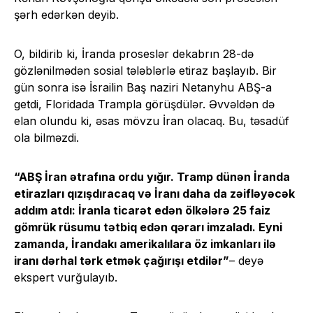
şərh edərkən deyib.
O, bildirib ki, İranda proseslər dekabrın 28-də
gözlənilmədən sosial tələblərlə etiraz başlayıb. Bir
gün sonra isə İsrailin Baş naziri Netanyhu ABŞ-a
getdi, Floridada Trampla görüşdülər. Əvvəldən də
elan olundu ki, əsas mövzu İran olacaq. Bu, təsadüf
ola bilməzdi.
“ABŞ İran ətrafına ordu yığır. Tramp dünən İranda
etirazları qızışdıracaq və İranı daha da zəifləyəcək
addım atdı: İranla ticarət edən ölkələrə 25 faiz
gömrük rüsumu tətbiq edən qərarı imzaladı. Eyni
zamanda, İrandakı amerikalılara öz imkanları ilə
iranı dərhal tərk etmək çağırışı etdilər”
– deyə
ekspert vurğulayıb.