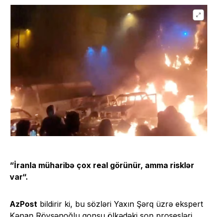
“İranla müharibə çox real görünür, amma risklər
var
“.
AzPost
bildirir ki, bu sözləri Yaxın Şərq üzrə ekspert
Kənan Rövşənoğlu qonşu ölkədəki son prosesləri