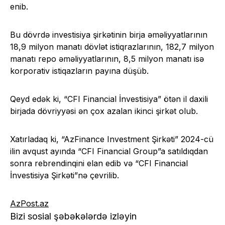
enib.
Bu dövrdə investisiya şirkətinin birja əməliyyatlarının
18,9 milyon manatı dövlət istiqrazlarının, 182,7 milyon
manatı repo əməliyyatlarının, 8,5 milyon manatı isə
korporativ istiqazların payına düşüb.
Qeyd edək ki, “CFI Financial İnvestisiya” ötən il daxili
birjada dövriyyəsi ən çox azalan ikinci şirkət olub.
Xatırladaq ki, “AzFinance Investment Şirkəti” 2024-cü
ilin avqust ayında “CFI Financial Group”a satıldıqdan
sonra rebrendinqini elan edib və “CFI Financial
İnvestisiya Şirkəti”nə çevrilib.
AzPost.az
Bizi sosial şəbəkələrdə izləyin