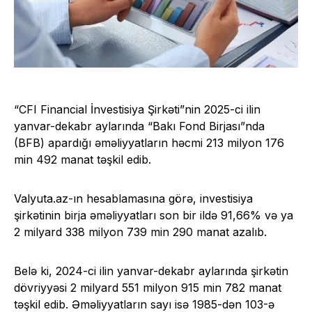
“CFI Financial İnvestisiya Şirkəti”nin 2025-ci ilin
yanvar-dekabr aylarında “Bakı Fond Birjası”nda
(BFB) apardığı əməliyyatların həcmi 213 milyon 176
min 492 manat təşkil
edib
.
Valyuta.az
-ın hesablamasına görə, investisiya
şirkətinin birja əməliyyatları son bir ildə 91,66% və ya
2 milyard 338 milyon 739 min 290 manat azalıb.
Belə ki, 2024-ci ilin yanvar-dekabr aylarında şirkətin
dövriyyəsi 2 milyard 551 milyon 915 min 782 manat
təşkil edib. Əməliyyatların sayı isə 1985-dən 103-ə