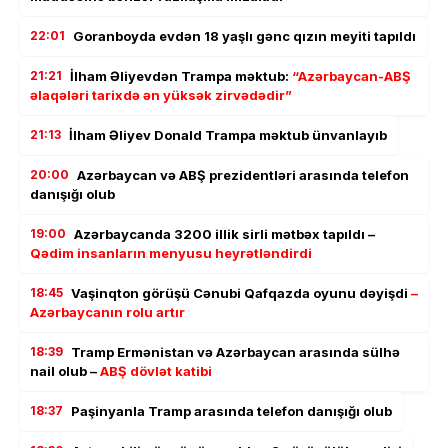
22:01
Goranboyda evdən 18 yaşlı gənc qızın meyiti tapıldı
21:21
İlham Əliyevdən Trampa məktub:
“Azərbaycan-ABŞ
əlaqələri tarixdə ən yüksək zirvədədir”
21:13
İlham Əliyev Donald Trampa məktub ünvanlayıb
20:00
Azərbaycan və ABŞ prezidentləri arasında telefon
danışığı olub
19:00
Azərbaycanda 3200 illik sirli mətbəx tapıldı –
Qədim insanların menyusu heyrətləndirdi
18:45
Vaşinqton görüşü Cənubi Qafqazda oyunu dəyişdi
–
Azərbaycanın rolu artır
18:39
Tramp Ermənistan və Azərbaycan arasında sülhə
nail olub –
ABŞ dövlət katibi
18:37
Paşinyanla Tramp arasında telefon danışığı olub