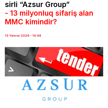
sirli “Azsur Group”
- 13 milyonluq sifariş alan
MMC kimindir?
13 Yanvar 2026 - 14:48