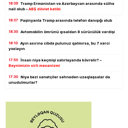
18:39
Tramp Ermənistan və Azərbaycan arasında sülhə
nail olub –
ABŞ dövlət katibi
18:37
Paşinyanla Tramp arasında telefon danışığı olub
18:30
Avtomobilin ömrünü qısaldan 8 sürücülük vərdişi
18:10
Ayın axırına cibdə pulunuz qalmırsa, bu 7 xərci
yoxlayın
17:50
İnsan niyə keçmişi xatırlayanda kövrəlir? –
Beynimizin sirli mexanizmi
17:30
Niyə bəzi sənətçilər səhnədən uzaqlaşsalar da
unudulmurlar?