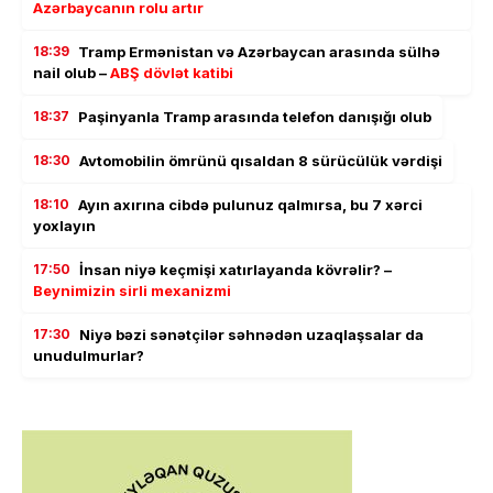
Azərbaycanın rolu artır
18:39
Tramp Ermənistan və Azərbaycan arasında sülhə
nail olub –
ABŞ dövlət katibi
18:37
Paşinyanla Tramp arasında telefon danışığı olub
18:30
Avtomobilin ömrünü qısaldan 8 sürücülük vərdişi
18:10
Ayın axırına cibdə pulunuz qalmırsa, bu 7 xərci
yoxlayın
17:50
İnsan niyə keçmişi xatırlayanda kövrəlir? –
Beynimizin sirli mexanizmi
17:30
Niyə bəzi sənətçilər səhnədən uzaqlaşsalar da
unudulmurlar?