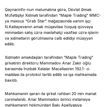
Qaynarinfo-nun məlumatına görə, Dövlət Əmək
Müfəttişliyi Xidməti tərəfindən “Maple Trading” MMC-
yə məxsus “Grab Star” mağazasında xanım işçi
N.Kaltayevanın əmək müqaviləsi hüquqi qüvvəyə
minmədən satış üzrə məsləhətçi vəzifəsi üzrə işlərin
və xidmətlərin görülməsinə cəlb edildiyi müəyyən
edilib.
Xidmətin əməkdaşları tərəfindən “Maple Trading”
şirkətinin direktoru Məmmədov Anar Zakir oğlu
barəsində İnzibati Xətalar Məcəlləsinin 192.1- ci
maddəsi ilə protokol tərtib edilib və işə məhkəmədə
baxılıb.
Məhkəmənin qərarı ilə şirkət rəhbəri 20 min manat
cərimələnib. Anar Məmmədov birinci instansiya
məhkəmənin hökmündən Bakı Apellyasiya