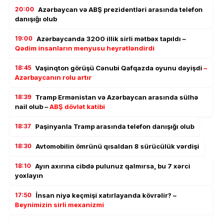
20:00
Azərbaycan və ABŞ prezidentləri arasında telefon
danışığı olub
19:00
Azərbaycanda 3200 illik sirli mətbəx tapıldı –
Qədim insanların menyusu heyrətləndirdi
18:45
Vaşinqton görüşü Cənubi Qafqazda oyunu dəyişdi
–
Azərbaycanın rolu artır
18:39
Tramp Ermənistan və Azərbaycan arasında sülhə
nail olub –
ABŞ dövlət katibi
18:37
Paşinyanla Tramp arasında telefon danışığı olub
18:30
Avtomobilin ömrünü qısaldan 8 sürücülük vərdişi
18:10
Ayın axırına cibdə pulunuz qalmırsa, bu 7 xərci
yoxlayın
17:50
İnsan niyə keçmişi xatırlayanda kövrəlir? –
Beynimizin sirli mexanizmi