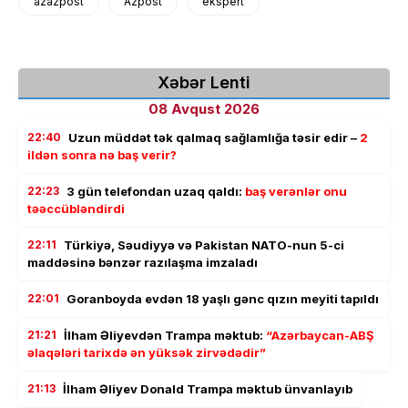
azazpost
Azpost
ekspert
Xəbər Lenti
08 Avqust 2026
22:40
Uzun müddət tək qalmaq sağlamlığa təsir edir –
2
ildən sonra nə baş verir?
22:23
3 gün telefondan uzaq qaldı:
baş verənlər onu
təəccübləndirdi
22:11
Türkiyə, Səudiyyə və Pakistan NATO-nun 5-ci
maddəsinə bənzər razılaşma imzaladı
22:01
Goranboyda evdən 18 yaşlı gənc qızın meyiti tapıldı
21:21
İlham Əliyevdən Trampa məktub:
“Azərbaycan-ABŞ
əlaqələri tarixdə ən yüksək zirvədədir”
21:13
İlham Əliyev Donald Trampa məktub ünvanlayıb