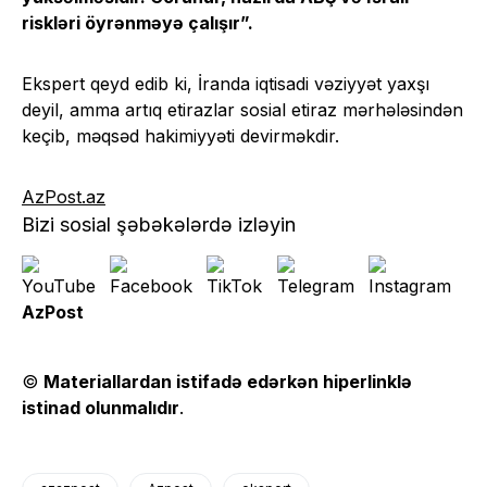
riskləri öyrənməyə çalışır”.
Ekspert qeyd edib ki, İranda iqtisadi vəziyyət yaxşı
deyil, amma artıq etirazlar sosial etiraz mərhələsindən
keçib, məqsəd hakimiyyəti devirməkdir.
AzPost.az
Bizi sosial şəbəkələrdə izləyin
AzPost
©
Materiallardan istifadə edərkən hiperlinklə
istinad olunmalıdır
.