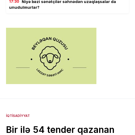
17:30
Niyə bəzi sənətçilər səhnədən uzaqlaşsalar da
unudulmurlar?
İQTISADIYYAT
Bir ilə 54 tender qazanan