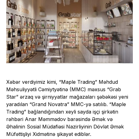
Xəbər verdiyimiz kimi
, “Maple Trading” Məhdud
Məhsuliyyətli Cəmiytyətinə (MMC) məxsus “Grab
Star” ərzaq və şirniyyatlar mağazaları şəbəkəsi yeni
yaradılan “Grand Novatra” MMC-yə satılıb. “Maple
Trading” bağlandığından xeyli sayda işçi şirkətin
rəhbəri Anar Məmmədov barəsində Əmək və
Əhalinin Sosial Müdafiəsi Nazirliyinin Dövlət Əmək
Müfəttişliyi Xidmətinə şikayət ediblər.