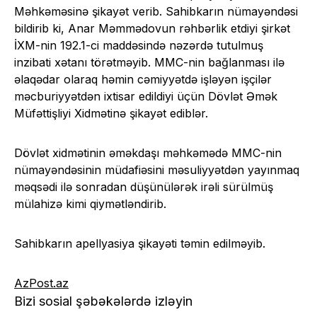
Məhkəməsinə şikayət verib. Sahibkarın nümayəndəsi
bildirib ki, Anar Məmmədovun rəhbərlik etdiyi şirkət
İXM-nin 192.1-ci maddəsində nəzərdə tutulmuş
inzibati xətanı törətməyib. MMC-nin bağlanması ilə
əlaqədar olaraq həmin cəmiyyətdə işləyən işçilər
məcburiyyətdən ixtisar edildiyi üçün Dövlət Əmək
Müfəttişliyi Xidmətinə şikayət ediblər.
Dövlət xidmətinin əməkdaşı məhkəmədə MMC-nin
nümayəndəsinin müdafiəsini məsuliyyətdən yayınmaq
məqsədi ilə sonradan düşünülərək irəli sürülmüş
mülahizə kimi qiymətləndirib.
Sahibkarın apellyasiya şikayəti təmin edilməyib.
AzPost.az
Bizi sosial şəbəkələrdə izləyin