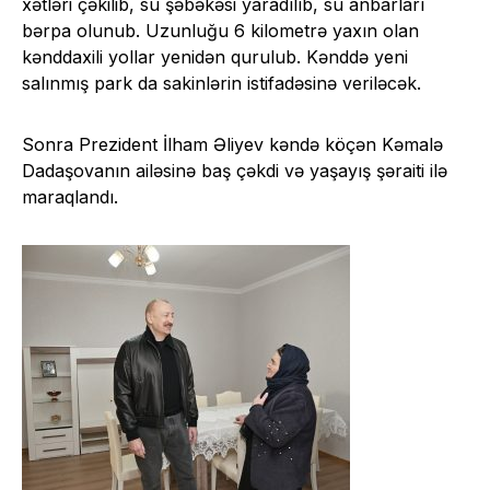
xətləri çəkilib, su şəbəkəsi yaradılıb, su anbarları
bərpa olunub. Uzunluğu 6 kilometrə yaxın olan
kənddaxili yollar yenidən qurulub. Kənddə yeni
salınmış park da sakinlərin istifadəsinə veriləcək.
Sonra Prezident İlham Əliyev kəndə köçən Kəmalə
Dadaşovanın ailəsinə baş çəkdi və yaşayış şəraiti ilə
maraqlandı.