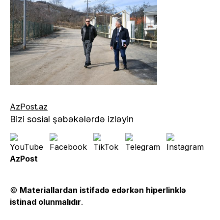
AzPost.az
Bizi sosial şəbəkələrdə izləyin
AzPost
©
Materiallardan istifadə edərkən hiperlinklə
istinad olunmalıdır
.