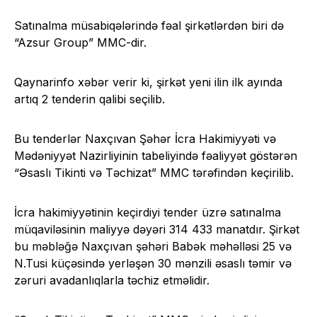
Satınalma müsabiqələrində fəal şirkətlərdən biri də
“Azsur Group” MMC-
dir
.
Qaynarinfo xəbər verir ki, şirkət yeni ilin ilk ayında
artıq 2 tenderin qalibi seçilib.
Bu tenderlər Naxçıvan Şəhər İcra Hakimiyyəti və
Mədəniyyət Nazirliyinin tabeliyində fəaliyyət göstərən
“Əsaslı Tikinti və Təchizat” MMC tərəfindən keçirilib.
İcra hakimiyyətinin keçirdiyi tender üzrə satınalma
müqaviləsinin maliyyə dəyəri 314 433 manatdır. Şirkət
bu məbləğə Naxçıvan şəhəri Babək məhəlləsi 25 və
N.Tusi küçəsində yerləşən 30 mənzili əsaslı təmir və
zəruri avadanlıqlarla təchiz etməlidir.