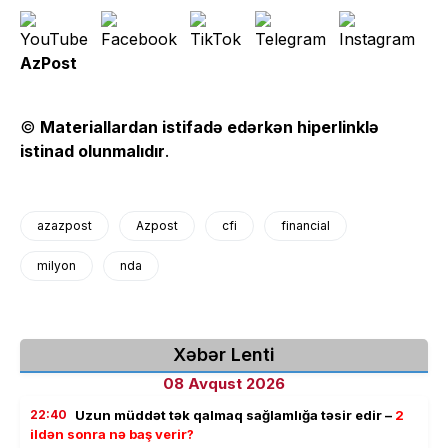
AzPost
©
Materiallardan istifadə edərkən hiperlinklə
istinad olunmalıdır
.
azazpost
Azpost
cfi
financial
milyon
nda
Xəbər Lenti
08 Avqust 2026
22:40
Uzun müddət tək qalmaq sağlamlığa təsir edir –
2
ildən sonra nə baş verir?