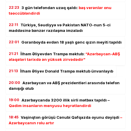
22:23
3 gün telefondan uzaq qaldı:
baş verənlər onu
təəccübləndirdi
22:11
Türkiyə, Səudiyyə və Pakistan NATO-nun 5-ci
maddəsinə bənzər razılaşma imzaladı
22:01
Goranboyda evdən 18 yaşlı gənc qızın meyiti tapıldı
21:21
İlham Əliyevdən Trampa məktub:
“Azərbaycan-ABŞ
əlaqələri tarixdə ən yüksək zirvədədir”
21:13
İlham Əliyev Donald Trampa məktub ünvanlayıb
20:00
Azərbaycan və ABŞ prezidentləri arasında telefon
danışığı olub
19:00
Azərbaycanda 3200 illik sirli mətbəx tapıldı –
Qədim insanların menyusu heyrətləndirdi
18:45
Vaşinqton görüşü Cənubi Qafqazda oyunu dəyişdi
–
Azərbaycanın rolu artır