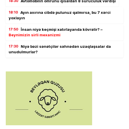
18:30
Avtomobilin ömrünü qısaldan 8 sürücülük vərdişi
18:10
Ayın axırına cibdə pulunuz qalmırsa, bu 7 xərci
yoxlayın
17:50
İnsan niyə keçmişi xatırlayanda kövrəlir? –
Beynimizin sirli mexanizmi
17:30
Niyə bəzi sənətçilər səhnədən uzaqlaşsalar da
unudulmurlar?