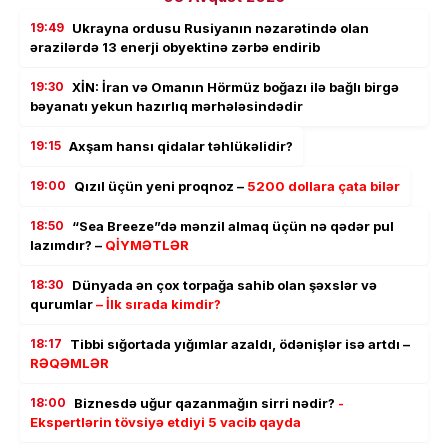
19:49
Ukrayna ordusu Rusiyanın nəzarətində olan
ərazilərdə 13 enerji obyektinə zərbə endirib
19:30
XİN: İran və Omanın Hörmüz boğazı ilə bağlı birgə
bəyanatı yekun hazırlıq mərhələsindədir
19:15
Axşam hansı qidalar təhlükəlidir?
19:00
Qızıl üçün yeni proqnoz –
5200 dollara çata bilər
18:50
“Sea Breeze”də mənzil almaq üçün nə qədər pul
lazımdır? –
QİYMƏTLƏR
18:30
Dünyada ən çox torpağa sahib olan şəxslər və
qurumlar
– İlk sırada kimdir?
18:17
Tibbi sığortada yığımlar azaldı, ödənişlər isə artdı –
RƏQƏMLƏR
18:00
Biznesdə uğur qazanmağın sirri nədir?
-
Ekspertlərin tövsiyə etdiyi 5 vacib qayda