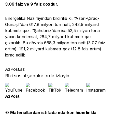
3,09 faiz və 9 faiz çoxdur.
Energetika Nazirliyindən bildirilib ki, “Azəri-Çıraq-
Günəşli”dən 617,8 milyon ton neft, 243,9 milyard
kubmetr qaz, “Şahdəniz”dən isə 52,5 milyon tona
yaxın kondensat, 264,7 milyard kubmetr qaz
çıxarılıb. Bu dövrdə 668,3 milyon ton neft (3,07 faiz
artım), 191,2 milyard kubmetr qaz (12,8 faiz artım)
ixrac edilib.
AzPost.az
Bizi sosial şəbəkələrdə izləyin
AzPost
©
Materiallardan istifadə edərkən hiperlinklə