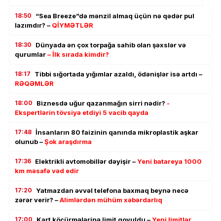
18:50
“Sea Breeze”də mənzil almaq üçün nə qədər pul
lazımdır? –
QİYMƏTLƏR
18:30
Dünyada ən çox torpağa sahib olan şəxslər və
qurumlar
– İlk sırada kimdir?
18:17
Tibbi sığortada yığımlar azaldı, ödənişlər isə artdı –
RƏQƏMLƏR
18:00
Biznesdə uğur qazanmağın sirri nədir?
-
Ekspertlərin tövsiyə etdiyi 5 vacib qayda
17:48
İnsanların 80 faizinin qanında mikroplastik aşkar
olunub –
Şok araşdırma
17:36
Elektrikli avtomobillər dəyişir –
Yeni batareya 1000
km məsafə vəd edir
17:20
Yatmazdan əvvəl telefona baxmaq beynə necə
zərər verir? –
Alimlərdən mühüm xəbərdarlıq
17:00
Kart köçürmələrinə limit qoyuldu –
Yeni limitlər