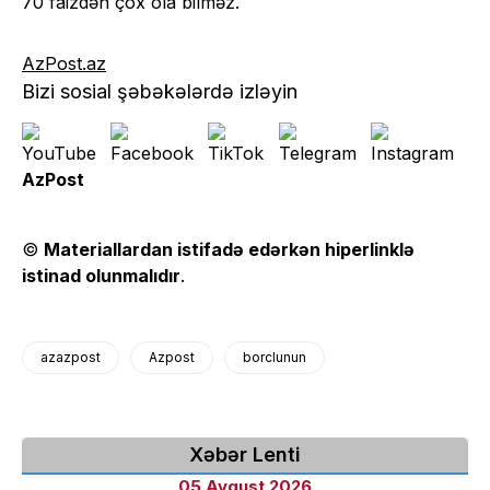
70 faizdən çox ola bilməz.
AzPost.az
Bizi sosial şəbəkələrdə izləyin
AzPost
©
Materiallardan istifadə edərkən hiperlinklə
istinad olunmalıdır
.
azazpost
Azpost
borclunun
Xəbər Lenti
05 Avqust 2026