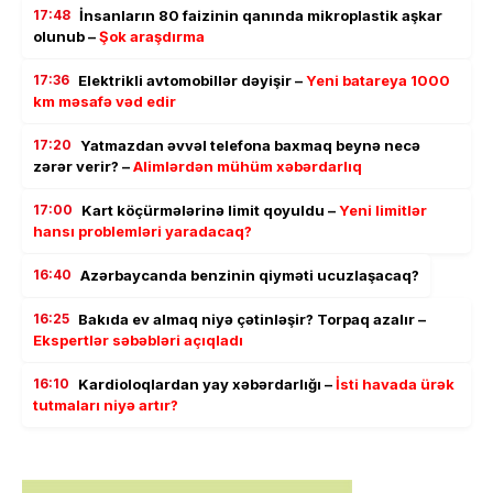
17:48
İnsanların 80 faizinin qanında mikroplastik aşkar
olunub –
Şok araşdırma
17:36
Elektrikli avtomobillər dəyişir –
Yeni batareya 1000
km məsafə vəd edir
17:20
Yatmazdan əvvəl telefona baxmaq beynə necə
zərər verir? –
Alimlərdən mühüm xəbərdarlıq
17:00
Kart köçürmələrinə limit qoyuldu –
Yeni limitlər
hansı problemləri yaradacaq?
16:40
Azərbaycanda benzinin qiyməti ucuzlaşacaq?
16:25
Bakıda ev almaq niyə çətinləşir? Torpaq azalır –
Ekspertlər səbəbləri açıqladı
16:10
Kardioloqlardan yay xəbərdarlığı –
İsti havada ürək
tutmaları niyə artır?