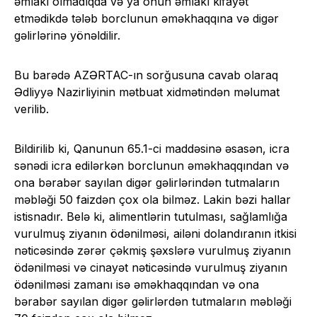
əmlakı olmadıqda və ya onun əmlakı kifayət
etmədikdə tələb borclunun əməkhaqqına və digər
gəlirlərinə yönəldilir.
Bu barədə AZƏRTAC-ın sorğusuna cavab olaraq
Ədliyyə Nazirliyinin mətbuat xidmətindən məlumat
verilib.
Bildirilib ki, Qanunun 65.1-ci maddəsinə əsasən, icra
sənədi icra edilərkən borclunun əməkhaqqından və
ona bərabər sayılan digər gəlirlərindən tutmaların
məbləği 50 faizdən çox ola bilməz. Lakin bəzi hallar
istisnadır. Belə ki, alimentlərin tutulması, sağlamlığa
vurulmuş ziyanın ödənilməsi, ailəni dolandıranın itkisi
nəticəsində zərər çəkmiş şəxslərə vurulmuş ziyanın
ödənilməsi və cinayət nəticəsində vurulmuş ziyanın
ödənilməsi zamanı isə əməkhaqqından və ona
bərabər sayılan digər gəlirlərdən tutmaların məbləği