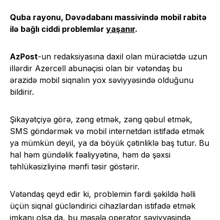
Quba rayonu, Dəvədabanı massivində mobil rabitə
ilə bağlı ciddi problemlər
yaşanır
.
AzPost
-un redaksiyasına daxil olan müraciətdə uzun
illərdir Azercell abunəçisi olan bir vətəndaş bu
ərazidə mobil siqnalın yox səviyyəsində olduğunu
bildirir.
Şikayətçiyə görə, zəng etmək, zəng qəbul etmək,
SMS göndərmək və mobil internetdən istifadə etmək
ya mümkün deyil, ya da böyük çətinliklə baş tutur. Bu
hal həm gündəlik fəaliyyətinə, həm də şəxsi
təhlükəsizliyinə mənfi təsir göstərir.
Vətəndaş qeyd edir ki, problemin fərdi şəkildə həlli
üçün siqnal gücləndirici cihazlardan istifadə etmək
imkanı olsa da, bu məsələ operator səviyyəsində