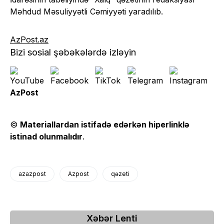
Məhdud Məsuliyyətli Cəmiyyəti yaradılıb.
AzPost.az
Bizi sosial şəbəkələrdə izləyin
AzPost
©
Materiallardan istifadə edərkən hiperlinklə
istinad olunmalıdır
.
azazpost
Azpost
qəzeti
Xəbər Lenti