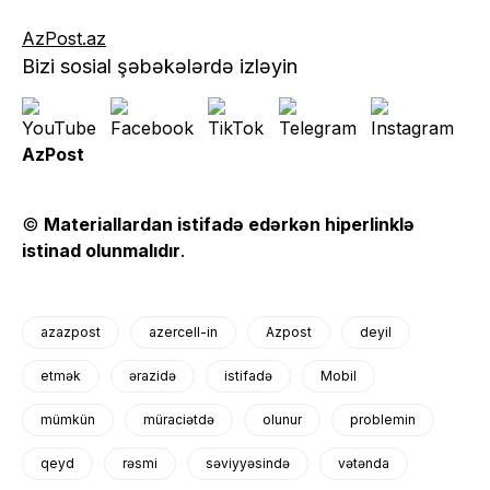
AzPost.az
Bizi sosial şəbəkələrdə izləyin
AzPost
©
Materiallardan istifadə edərkən hiperlinklə
istinad olunmalıdır
.
azazpost
azercell-in
Azpost
deyil
etmək
ərazidə
istifadə
Mobil
mümkün
müraciətdə
olunur
problemin
qeyd
rəsmi
səviyyəsində
vətənda