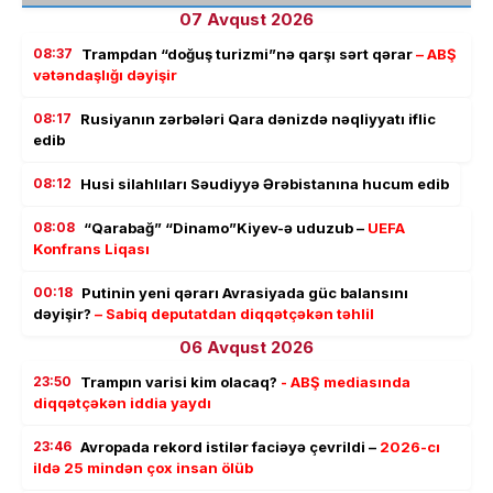
07 Avqust 2026
08:37
Trampdan “doğuş turizmi”nə qarşı sərt qərar
– ABŞ
vətəndaşlığı dəyişir
08:17
Rusiyanın zərbələri Qara dənizdə nəqliyyatı iflic
edib
08:12
Husi silahlıları Səudiyyə Ərəbistanına hucum edib
08:08
“Qarabağ” “Dinamo”Kiyev-ə uduzub –
UEFA
Konfrans Liqası
00:18
Putinin yeni qərarı Avrasiyada güc balansını
dəyişir?
– Sabiq deputatdan diqqətçəkən təhlil
06 Avqust 2026
23:50
Trampın varisi kim olacaq?
- ABŞ mediasında
diqqətçəkən iddia yaydı
23:46
Avropada rekord istilər faciəyə çevrildi –
2026-cı
ildə 25 mindən çox insan ölüb