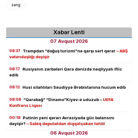
zəng
Xəbər Lenti
07 Avqust 2026
08:37
Trampdan “doğuş turizmi”nə qarşı sərt qərar
– ABŞ
vətəndaşlığı dəyişir
08:17
Rusiyanın zərbələri Qara dənizdə nəqliyyatı iflic
edib
08:12
Husi silahlıları Səudiyyə Ərəbistanına hucum edib
08:08
“Qarabağ” “Dinamo”Kiyev-ə uduzub –
UEFA
Konfrans Liqası
00:18
Putinin yeni qərarı Avrasiyada güc balansını
dəyişir?
– Sabiq deputatdan diqqətçəkən təhlil
06 Avqust 2026