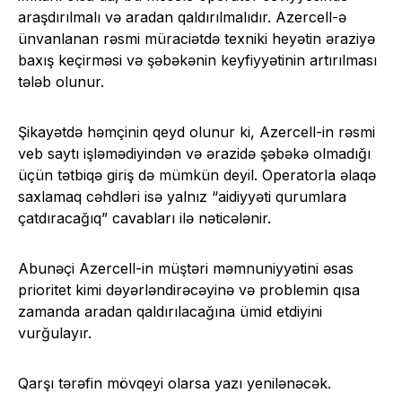
araşdırılmalı və aradan qaldırılmalıdır. Azercell-ə
ünvanlanan rəsmi müraciətdə texniki heyətin əraziyə
baxış keçirməsi və şəbəkənin keyfiyyətinin artırılması
tələb olunur.
Şikayətdə həmçinin qeyd olunur ki, Azercell-in rəsmi
veb saytı işləmədiyindən və ərazidə şəbəkə olmadığı
üçün tətbiqə giriş də mümkün deyil. Operatorla əlaqə
saxlamaq cəhdləri isə yalnız “aidiyyəti qurumlara
çatdıracağıq” cavabları ilə nəticələnir.
Abunəçi Azercell-in müştəri məmnuniyyətini əsas
prioritet kimi dəyərləndirəcəyinə və problemin qısa
zamanda aradan qaldırılacağına ümid etdiyini
vurğulayır.
Qarşı tərəfin mövqeyi olarsa yazı yenilənəcək.