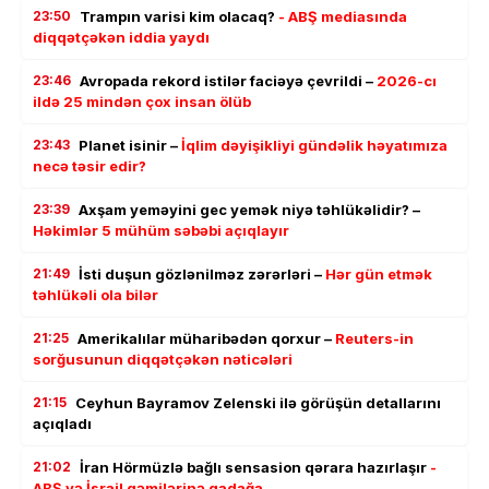
23:50
Trampın varisi kim olacaq?
- ABŞ mediasında
diqqətçəkən iddia yaydı
23:46
Avropada rekord istilər faciəyə çevrildi –
2026-cı
ildə 25 mindən çox insan ölüb
23:43
Planet isinir –
İqlim dəyişikliyi gündəlik həyatımıza
necə təsir edir?
23:39
Axşam yeməyini gec yemək niyə təhlükəlidir? –
Həkimlər 5 mühüm səbəbi açıqlayır
21:49
İsti duşun gözlənilməz zərərləri –
Hər gün etmək
təhlükəli ola bilər
21:25
Amerikalılar müharibədən qorxur –
Reuters-in
sorğusunun diqqətçəkən nəticələri
21:15
Ceyhun Bayramov Zelenski ilə görüşün detallarını
açıqladı
21:02
İran Hörmüzlə bağlı sensasion qərara hazırlaşır
-
ABŞ və İsrail gəmilərinə qadağa