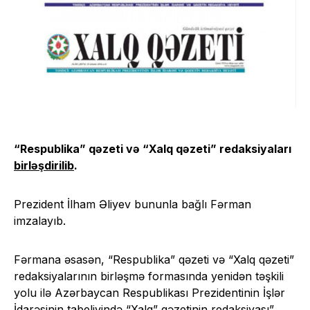
“Respublika” qəzeti və “Xalq qəzeti” redaksiyaları
birləşdirilib
.
Prezident İlham Əliyev bununla bağlı Fərman
imzalayıb.
Fərmana əsasən, “Respublika” qəzeti və “Xalq qəzeti”
redaksiyalarının birləşmə formasında yenidən təşkili
yolu ilə Azərbaycan Respublikası Prezidentinin İşlər
İdarəsinin tabeliyində “Xalq” qəzetinin redaksiyası”