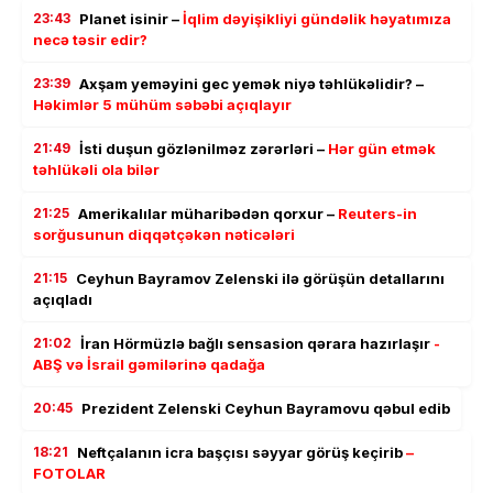
23:43
Planet isinir –
İqlim dəyişikliyi gündəlik həyatımıza
necə təsir edir?
23:39
Axşam yeməyini gec yemək niyə təhlükəlidir? –
Həkimlər 5 mühüm səbəbi açıqlayır
21:49
İsti duşun gözlənilməz zərərləri –
Hər gün etmək
təhlükəli ola bilər
21:25
Amerikalılar müharibədən qorxur –
Reuters-in
sorğusunun diqqətçəkən nəticələri
21:15
Ceyhun Bayramov Zelenski ilə görüşün detallarını
açıqladı
21:02
İran Hörmüzlə bağlı sensasion qərara hazırlaşır
-
ABŞ və İsrail gəmilərinə qadağa
20:45
Prezident Zelenski Ceyhun Bayramovu qəbul edib
18:21
Neftçalanın icra başçısı səyyar görüş keçirib
–
FOTOLAR