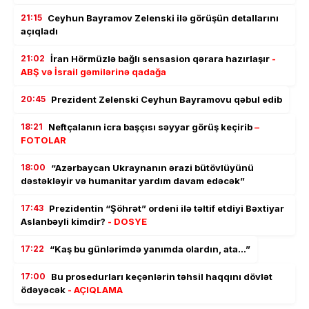
21:15
Ceyhun Bayramov Zelenski ilə görüşün detallarını
açıqladı
21:02
İran Hörmüzlə bağlı sensasion qərara hazırlaşır
-
ABŞ və İsrail gəmilərinə qadağa
20:45
Prezident Zelenski Ceyhun Bayramovu qəbul edib
18:21
Neftçalanın icra başçısı səyyar görüş keçirib
–
FOTOLAR
18:00
“Azərbaycan Ukraynanın ərazi bütövlüyünü
dəstəkləyir və humanitar yardım davam edəcək”
17:43
Prezidentin “Şöhrət” ordeni ilə təltif etdiyi Bəxtiyar
Aslanbəyli kimdir?
- DOSYE
17:22
“Kaş bu günlərimdə yanımda olardın, ata…”
17:00
Bu prosedurları keçənlərin təhsil haqqını dövlət
ödəyəcək
- AÇIQLAMA