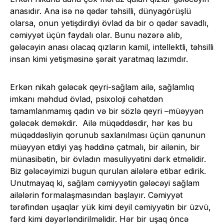
anasıdır. Ana isə nə qədər təhsilli, dünyagörüşlü
olarsa, onun yetişdirdiyi övlad da bir o qədər savadlı,
cəmiyyət üçün faydalı olar. Bunu nəzərə alıb,
gələcəyin anası olacaq qızların kamil, intellektli, təhsilli
insan kimi yetişməsinə şərait yaratmaq lazımdır.
Erkən nikah gələcək qeyri-sağlam ailə, sağlamlıq
imkanı məhdud övlad, psixoloji cəhətdən
tamamlanmamış qadın və bir sözlə qeyri –müəyyən
gələcək deməkdir. Ailə müqəddəsdir, hər kəs bu
müqəddəsliyin qorunub saxlanılması üçün qanunun
müəyyən etdiyi yaş həddinə çatmalı, bir ailənin, bir
münasibətin, bir övladın məsuliyyətini dərk etməlidir.
Biz gələcəyimizi bugun qurulan ailələrə etibar edirik.
Unutmayaq ki, sağlam cəmiyyətin gələcəyi sağlam
ailələrin formalaşmasından başlayır. Cəmiyyət
tərəfindən uşaqlar yük kimi deyil cəmiyyətin bir üzvü,
fərd kimi dəyərləndirilməlidir. Hər bir uşaq öncə