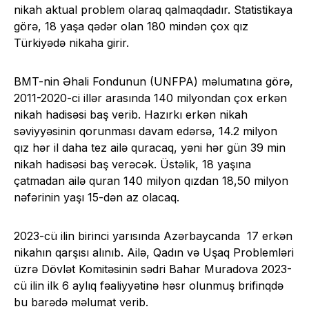
nikah aktual problem olaraq qalmaqdadır. Statistikaya
görə, 18 yaşa qədər olan 180 mindən çox qız
Türkiyədə nikaha girir.
BMT-nin Əhali Fondunun (UNFPA) məlumatına görə,
2011-2020-ci illər arasında 140 milyondan çox erkən
nikah hadisəsi baş verib. Hazırkı erkən nikah
səviyyəsinin qorunması davam edərsə, 14.2 milyon
qız hər il daha tez ailə quracaq, yəni hər gün 39 min
nikah hadisəsi baş verəcək. Üstəlik, 18 yaşına
çatmadan ailə quran 140 milyon qızdan 18,50 milyon
nəfərinin yaşı 15-dən az olacaq.
2023-cü ilin birinci yarısında Azərbaycanda 17 erkən
nikahın qarşısı alınıb. Ailə, Qadın və Uşaq Problemləri
üzrə Dövlət Komitəsinin sədri Bahar Muradova 2023-
cü ilin ilk 6 aylıq fəaliyyətinə həsr olunmuş brifinqdə
bu barədə məlumat verib.