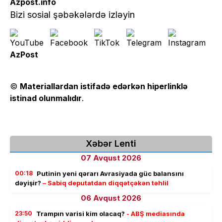
Azpost.info
Bizi sosial şəbəkələrdə izləyin
AzPost
©
Materiallardan istifadə edərkən hiperlinklə
istinad olunmalıdır
.
Xəbər Lenti
07 Avqust 2026
00:18
Putinin yeni qərarı Avrasiyada güc balansını
dəyişir?
– Sabiq deputatdan diqqətçəkən təhlil
06 Avqust 2026
23:50
Trampın varisi kim olacaq?
- ABŞ mediasında