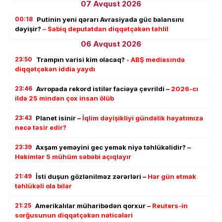
07 Avqust 2026
00:18
Putinin yeni qərarı Avrasiyada güc balansını
dəyişir?
– Sabiq deputatdan diqqətçəkən təhlil
06 Avqust 2026
23:50
Trampın varisi kim olacaq?
- ABŞ mediasında
diqqətçəkən iddia yaydı
23:46
Avropada rekord istilər faciəyə çevrildi –
2026-cı
ildə 25 mindən çox insan ölüb
23:43
Planet isinir –
İqlim dəyişikliyi gündəlik həyatımıza
necə təsir edir?
23:39
Axşam yeməyini gec yemək niyə təhlükəlidir? –
Həkimlər 5 mühüm səbəbi açıqlayır
21:49
İsti duşun gözlənilməz zərərləri –
Hər gün etmək
təhlükəli ola bilər
21:25
Amerikalılar müharibədən qorxur –
Reuters-in
sorğusunun diqqətçəkən nəticələri