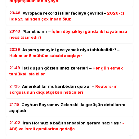
diqqətçəkən iddia yaydı
23:46
Avropada rekord istilər faciəyə çevrildi –
2026-cı
ildə 25 mindən çox insan ölüb
23:43
Planet isinir –
İqlim dəyişikliyi gündəlik həyatımıza
necə təsir edir?
23:39
Axşam yeməyini gec yemək niyə təhlükəlidir? –
Həkimlər 5 mühüm səbəbi açıqlayır
21:49
İsti duşun gözlənilməz zərərləri –
Hər gün etmək
təhlükəli ola bilər
21:25
Amerikalılar müharibədən qorxur –
Reuters-in
sorğusunun diqqətçəkən nəticələri
21:15
Ceyhun Bayramov Zelenski ilə görüşün detallarını
açıqladı
21:02
İran Hörmüzlə bağlı sensasion qərara hazırlaşır
-
ABŞ və İsrail gəmilərinə qadağa