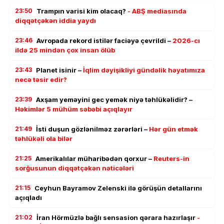
23:50
Trampın varisi kim olacaq?
- ABŞ mediasında
diqqətçəkən iddia yaydı
23:46
Avropada rekord istilər faciəyə çevrildi –
2026-cı
ildə 25 mindən çox insan ölüb
23:43
Planet isinir –
İqlim dəyişikliyi gündəlik həyatımıza
necə təsir edir?
23:39
Axşam yeməyini gec yemək niyə təhlükəlidir? –
Həkimlər 5 mühüm səbəbi açıqlayır
21:49
İsti duşun gözlənilməz zərərləri –
Hər gün etmək
təhlükəli ola bilər
21:25
Amerikalılar müharibədən qorxur –
Reuters-in
sorğusunun diqqətçəkən nəticələri
21:15
Ceyhun Bayramov Zelenski ilə görüşün detallarını
açıqladı
21:02
İran Hörmüzlə bağlı sensasion qərara hazırlaşır
-