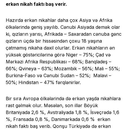
erkən nikah faktı baş verir.
Hazırda erkən nikahlar daha çox Asiya və Afrika
ölkələrində geniş yayılıb. Cənubi Asiyada demək olar
ki, qızların yarısı, Afrikada – Saxaradan cənuba gənc
qızların üçdə bir hissəsindən çoxu 18 yaşına
çatmamış nikaha daxil olurlar. Erkən nikahların ən
yüksək göstəricilərinə görə Niger – 75%; Çad və
Mərkəzi Afrika Respublikası – 68%; Banqladeş –
66%; Qvineya – 63%; Mozambik – 56%; Mali – 55%;
Burkina-Faso və Cənubi Sudan – 52%; Malavi –
50%; Hindistan – 47% fərqlənirlər.
Bir sıra Avropa ölkələrində də erkən yaşda nikahlara
rast gəlmək olur. Məsələn, son illər Böyük
Britaniyada 2,6 %, Avstraliyada 1,8 %, İsveçrədə 1,6
%, Fransada 0,8 %, Danimarkada 0,6 % erkən
nikah faktı baş verib. Qonşu Türkiyədə də erkən