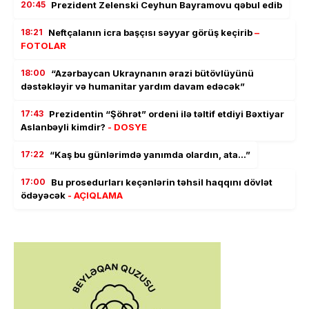
20:45
Prezident Zelenski Ceyhun Bayramovu qəbul edib
18:21
Neftçalanın icra başçısı səyyar görüş keçirib
–
FOTOLAR
18:00
“Azərbaycan Ukraynanın ərazi bütövlüyünü
dəstəkləyir və humanitar yardım davam edəcək”
17:43
Prezidentin “Şöhrət” ordeni ilə təltif etdiyi Bəxtiyar
Aslanbəyli kimdir?
- DOSYE
17:22
“Kaş bu günlərimdə yanımda olardın, ata…”
17:00
Bu prosedurları keçənlərin təhsil haqqını dövlət
ödəyəcək
- AÇIQLAMA