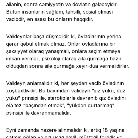
ailənin, sonra cəmiyyətin və dövlətin gələcəyidir.
Bütün insanların sağlam, təhsilli, sosial olması
vacibdir, ən əsası bu onların haqqıdır.
Valideynlər başa düşməlidir ki, övladlarının yerinə
qərar qəbul etmək olmaz. Onlar övladlarına bir
şəxsiyyət olaraq yanaşmalı, onlara seçim etməyə
imkan verməli, psixoloji olaraq ailə qurmağa hazır
olduqdan sonra ailə qurmağa xeyir-dua verməlidirlər.
Valideyn anlamalıdır ki, hər şeydən vacib övladının
xoşbəxtliyidir. Bu baxımdan valideyn “qız yükü, duz
yükü” prinsipi ilə, sterotiplərlə davranıb qız övladını
elə tez “başından etmək”, “yükdən qurtarmaq”
psinsipi ilə davranmamalıdır.
Eyni zamanda nəzərə alınmalıdır ki, artıq 18 yaşına
çatmış oğlan və qız uşaq deyil, müstəqil fərddir və