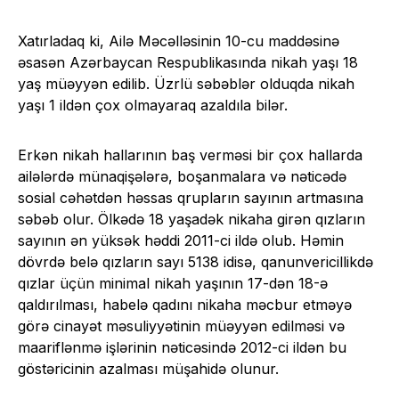
Xatırladaq ki, Ailə Məcəlləsinin 10-cu maddəsinə
əsasən Azərbaycan Respublikasında nikah yaşı 18
yaş müəyyən edilib. Üzrlü səbəblər olduqda nikah
yaşı 1 ildən çox olmayaraq azaldıla bilər.
Erkən nikah hallarının baş verməsi bir çox hallarda
ailələrdə münaqişələrə, boşanmalara və nəticədə
sosial cəhətdən həssas qrupların sayının artmasına
səbəb olur. Ölkədə 18 yaşadək nikaha girən qızların
sayının ən yüksək həddi 2011-ci ildə olub. Həmin
dövrdə belə qızların sayı 5138 idisə, qanunvericillikdə
qızlar üçün minimal nikah yaşının 17-dən 18-ə
qaldırılması, habelə qadını nikaha məcbur etməyə
görə cinayət məsuliyyətinin müəyyən edilməsi və
maariflənmə işlərinin nəticəsində 2012-ci ildən bu
göstəricinin azalması müşahidə olunur.