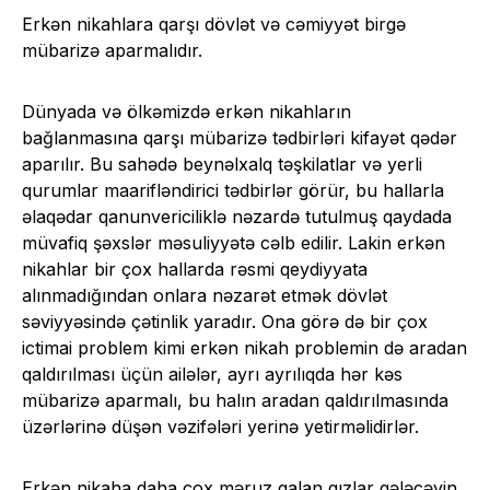
Erkən nikahlara qarşı dövlət və cəmiyyət birgə
mübarizə aparmalıdır.
Dünyada və ölkəmizdə erkən nikahların
bağlanmasına qarşı mübarizə tədbirləri kifayət qədər
aparılır. Bu sahədə beynəlxalq təşkilatlar və yerli
qurumlar maarifləndirici tədbirlər görür, bu hallarla
əlaqədar qanunvericiliklə nəzardə tutulmuş qaydada
müvafiq şəxslər məsuliyyətə cəlb edilir. Lakin erkən
nikahlar bir çox hallarda rəsmi qeydiyyata
alınmadığından onlara nəzarət etmək dövlət
səviyyəsində çətinlik yaradır. Ona görə də bir çox
ictimai problem kimi erkən nikah problemin də aradan
qaldırılması üçün ailələr, ayrı ayrılıqda hər kəs
mübarizə aparmalı, bu halın aradan qaldırılmasında
üzərlərinə düşən vəzifələri yerinə yetirməlidirlər.
Erkən nikaha daha çox məruz qalan qızlar gələcəyin