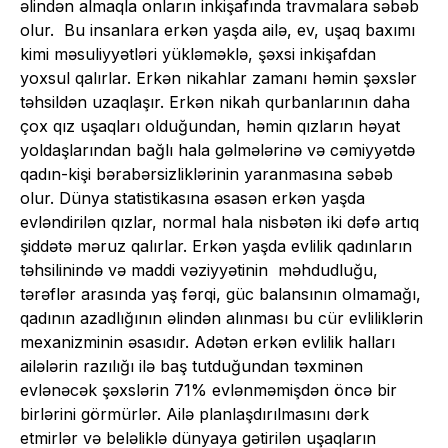
əlindən almaqla onların inkişafında travmalara səbəb
olur. Bu insanlara erkən yaşda ailə, ev, uşaq baxımı
kimi məsuliyyətləri yükləməklə, şəxsi inkişafdan
yoxsul qalırlar. Erkən nikahlar zamanı həmin şəxslər
təhsildən uzaqlaşır. Erkən nikah qurbanlarının daha
çox qız uşaqları olduğundan, həmin qızların həyat
yoldaşlarından bağlı hala gəlmələrinə və cəmiyyətdə
qadın-kişi bərabərsizliklərinin yaranmasına səbəb
olur. Dünya statistikasına əsasən erkən yaşda
evləndirilən qızlar, normal hala nisbətən iki dəfə artıq
şiddətə məruz qalırlar. Erkən yaşda evlilik qadınların
təhsilinində və maddi vəziyyətinin məhdudluğu,
tərəflər arasında yaş fərqi, güc balansının olmamağı,
qadının azadlığının əlindən alınması bu cür evliliklərin
mexanizminin əsasıdır. Adətən erkən evlilik halları
ailələrin razılığı ilə baş tutduğundan təxminən
evlənəcək şəxslərin 71% evlənməmişdən öncə bir
birlərini görmürlər. Ailə planlaşdırılmasını dərk
etmirlər və beləliklə dünyaya gətirilən uşaqların