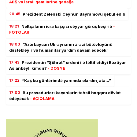
ABŞ və İsrail gəmilərinə qadağa
20:45
Prezident Zelenski Ceyhun Bayramovu qəbul edib
18:21
Neftçalanın icra başçısı səyyar görüş keçirib
–
FOTOLAR
18:00
“Azərbaycan Ukraynanın ərazi bütövlüyünü
dəstəkləyir və humanitar yardım davam edəcək”
17:43
Prezidentin “Şöhrət” ordeni ilə təltif etdiyi Bəxtiyar
Aslanbəyli kimdir?
- DOSYE
17:22
“Kaş bu günlərimdə yanımda olardın, ata…”
17:00
Bu prosedurları keçənlərin təhsil haqqını dövlət
ödəyəcək
- AÇIQLAMA