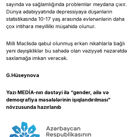
sayında və sağlamlığında problemlər meydana çıxır.
Dünya ədəbiyyatında depressiyaya düşənlərin
statistikasnda 10-17 yaş arasında evlənənlərin daha
çox intihara meyillilki müşahidə olunur.
Milli Məclisdə qəbul olunmuş erkən nikahlarla bağlı
yeni dəyişikliklər bu sahədə olan vəziyyəti nəzarətdə
saxlamağa imkan verəcək.
G.Hüseynova
Yazı MEDİA-nın dəstəyi ilə “gender, ailə və
demoqrafiya məsələlərinin işıqlandırılması”
növzusunda hazırlanıb