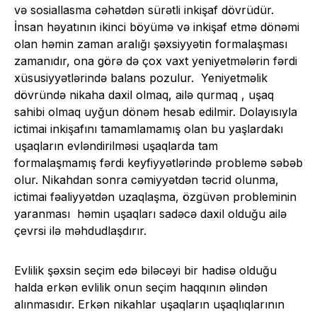
və sosiallasma cəhətdən sürətli inkişaf dövrüdür.
İnsan həyatının ikinci böyümə və inkişaf etmə dönəmi
olan həmin zaman aralığı şəxsiyyətin formalaşması
zamanıdır, ona görə də çox vaxt yeniyetmələrin fərdi
xüsusiyyətlərində balans pozulur. Yeniyetməlik
dövründə nikaha daxil olmaq, ailə qurmaq , uşaq
sahibi olmaq uyğun dönəm hesab edilmir. Dolayısıyla
ictimai inkişafını tamamlamamış olan bu yaşlardakı
uşaqların evləndirilməsi uşaqlarda tam
formalaşmamış fərdi keyfiyyətlərində problemə səbəb
olur. Nikahdan sonra cəmiyyətdən təcrid olunma,
ictimai fəaliyyətdən uzaqlaşma, özgüvən probleminin
yaranması həmin uşaqları sadəcə daxil olduğu ailə
çevrsi ilə məhdudlaşdırır.
Evlilik şəxsin seçim edə biləcəyi bir hadisə olduğu
halda erkən evlilik onun seçim haqqının əlindən
alınmasıdır. Erkən nikahlar uşaqların uşaqlıqlarının