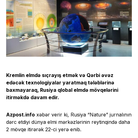
Kremlin elmdə sıçrayış etmək və Qərbi əvəz
edəcək texnologiyalar yaratmaq tələblərinə
baxmayaraq, Rusiya qlobal elmdə mövqelərini
itirməkdə davam edir.
Azpost.info
xəbər verir ki, Rusiya “Nature” jurnalının
dərc etdiyi dünya elmi mərkəzlərinin reytinqində daha
2 mövqe itirərək 22-ci yerə enib.