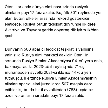
Ötən il ərzində dünya elmi nəşrlərində rusiyalı
alimlərin payı 17 faiz azalıb. Bu, “ilk 30” reytinqdə yer
alan bütün ölkələr arasında rekord göstəricidir.
Nəticədə, Rusiya bütün tədqiqat dövründə ilk dəfə
Avstriya və Tayvanı geridə qoyaraq “ilk iyirmilik”dən
çıxıb.
Dünyanın 500 aparıcı tədqiqat təşkilatı siyahısına
yalnız iki Rusiya elmi mərkəzi daxildir. Ötən ilin
sonunda Rusiya Elmlər Akademiyası 94-cü yerə enib,
baxmayaraq ki, 2023-cü il reytinqində 71-ci,
müharibədən əvvəlki 2021-ci ildə isə 44-cü yeri
tutmuşdu. İl ərzində Rusiya Elmlər Akademiyasının
alimləri aparıcı elmi jurnallarda 507 məqalə dərc
ediblər ki, bu da bir il əvvəlkindən (768) üçdə bir
azdır və onların sıradakı payı 17 faiz azalıb.