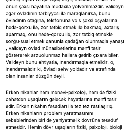
onun şəxsi həyatına müdaxilə yolverilməzdir. Valideyn
əgər övladının tərbiyyəsi ilə maraqlanırsa, bunu
övladının otağına, telefonuna və s şəxsi əşyalarına
hədə-qorxu ilə, zor tətbiq etmək ilə baxmaq, axtarış
aparmaq, onu hədə-qorxu ilə, zor tətbiq etməklə
sorğu-sual etmək qanunla qadağan olunmaqla yanaşı
, valideyn övlad münasibətlərinə mənfi təsir
göstərərək arzuolunmaz hallara gətirib çıxara bilər.
Valideyn bunu ehtiyatla, inandırmaqla etməlidir, o,
inandırmalıdır ki, övladı səhv yoldadır və ətrafında
olan insanlar düzgün deyil.
Erkən nikahlar həm mənəvi-psixoloji, həm də fiziki
cəhətdən uşaqların gələcək həyatlarına mənfi təsir
edir. Erkən nikahın fəsadları ilə tez tez rastlaşırıq.
Erkən nikahların problem yaratmasınını
səbəblərindən biri də yeniyetməlik dövrünə təsədüf
etməsidir. Həmin dövr uşaqların fiziki, psixoloji, bioloji