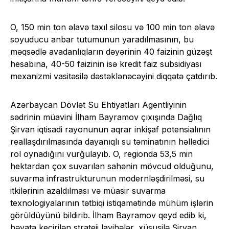
O, 150 min ton əlavə taxıl silosu və 100 min ton əlavə
soyuducu anbar tutumunun yaradılmasının, bu
məqsədlə avadanlıqların dəyərinin 40 faizinin güzəşt
hesabına, 40-50 faizinin isə kredit faiz subsidiyası
mexanizmi vasitəsilə dəstəklənəcəyini diqqətə çatdırıb.
Azərbaycan Dövlət Su Ehtiyatları Agentliyinin
sədrinin müavini İlham Bayramov çıxışında Dağlıq
Şirvan iqtisadi rayonunun aqrar inkişaf potensialının
reallaşdırılmasında dayanıqlı su təminatının həlledici
rol oynadığını vurğulayıb. O, regionda 53,5 min
hektardan çox suvarılan sahənin mövcud olduğunu,
suvarma infrastrukturunun modernləşdirilməsi, su
itkilərinin azaldılması və müasir suvarma
texnologiyalarının tətbiqi istiqamətində mühüm işlərin
görüldüyünü bildirib. İlham Bayramov qeyd edib ki,
həyata keçirilən strateji layihələr, xüsusilə Şirvan