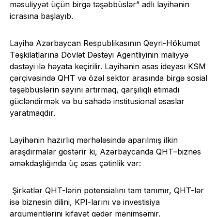
məsuliyyət üçün birgə təşəbbüslər” adlı layihənin
icrasına başlayıb.
Layihə Azərbaycan Respublikasının Qeyri-Hökumət
Təşkilatlarına Dövlət Dəstəyi Agentliyinin maliyyə
dəstəyi ilə həyata keçirilir. Layihənin əsas ideyası KSM
çərçivəsində QHT və özəl sektor arasında birgə sosial
təşəbbüslərin sayını artırmaq, qarşılıqlı etimadı
gücləndirmək və bu sahədə institusional əsaslar
yaratmaqdır.
Layihənin hazırlıq mərhələsində aparılmış ilkin
araşdırmalar göstərir ki, Azərbaycanda QHT–biznes
əməkdaşlığında üç əsas çətinlik var:
Şirkətlər QHT-lərin potensialını tam tanımır, QHT-lər
isə biznesin dilini, KPI-larını və investisiya
arqumentlərini kifayət qədər mənimsəmir.