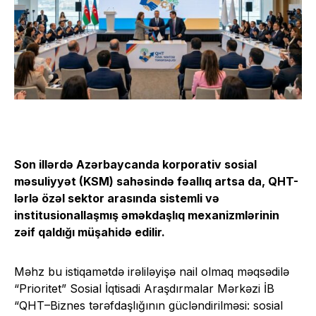
Son illərdə Azərbaycanda korporativ sosial
məsuliyyət (KSM) sahəsində fəallıq artsa da, QHT-
lərlə özəl sektor arasında sistemli və
institusionallaşmış əməkdaşlıq mexanizmlərinin
zəif qaldığı müşahidə
edilir
.
Məhz bu istiqamətdə irəliləyişə nail olmaq məqsədilə
“Prioritet” Sosial İqtisadi Araşdırmalar Mərkəzi İB
“QHT–Biznes tərəfdaşlığının gücləndirilməsi: sosial