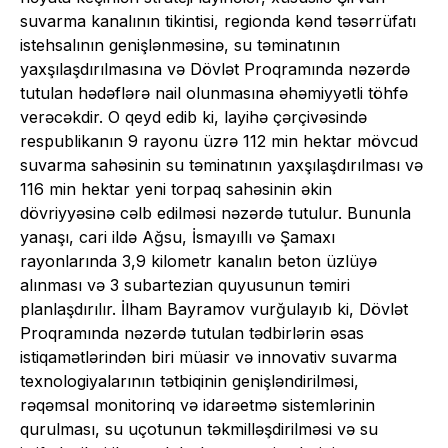
suvarma kanalının tikintisi, regionda kənd təsərrüfatı
istehsalının genişlənməsinə, su təminatının
yaxşılaşdırılmasına və Dövlət Proqramında nəzərdə
tutulan hədəflərə nail olunmasına əhəmiyyətli töhfə
verəcəkdir. O qeyd edib ki, layihə çərçivəsində
respublikanın 9 rayonu üzrə 112 min hektar mövcud
suvarma sahəsinin su təminatının yaxşılaşdırılması və
116 min hektar yeni torpaq sahəsinin əkin
dövriyyəsinə cəlb edilməsi nəzərdə tutulur. Bununla
yanaşı, cari ildə Ağsu, İsmayıllı və Şamaxı
rayonlarında 3,9 kilometr kanalın beton üzlüyə
alınması və 3 subartezian quyusunun təmiri
planlaşdırılır. İlham Bayramov vurğulayıb ki, Dövlət
Proqramında nəzərdə tutulan tədbirlərin əsas
istiqamətlərindən biri müasir və innovativ suvarma
texnologiyalarının tətbiqinin genişləndirilməsi,
rəqəmsal monitorinq və idarəetmə sistemlərinin
qurulması, su uçotunun təkmilləşdirilməsi və su