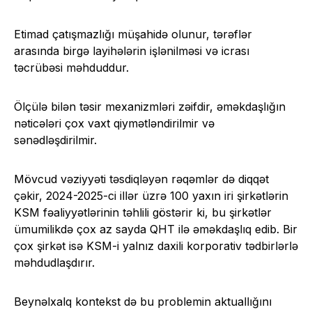
Etimad çatışmazlığı müşahidə olunur, tərəflər
arasında birgə layihələrin işlənilməsi və icrası
təcrübəsi məhduddur.
Ölçülə bilən təsir mexanizmləri zəifdir, əməkdaşlığın
nəticələri çox vaxt qiymətləndirilmir və
sənədləşdirilmir.
Mövcud vəziyyəti təsdiqləyən rəqəmlər də diqqət
çəkir, 2024-2025-ci illər üzrə 100 yaxın iri şirkətlərin
KSM fəaliyyətlərinin təhlili göstərir ki, bu şirkətlər
ümumilikdə çox az sayda QHT ilə əməkdaşlıq edib. Bir
çox şirkət isə KSM-i yalnız daxili korporativ tədbirlərlə
məhdudlaşdırır.
Beynəlxalq kontekst də bu problemin aktuallığını