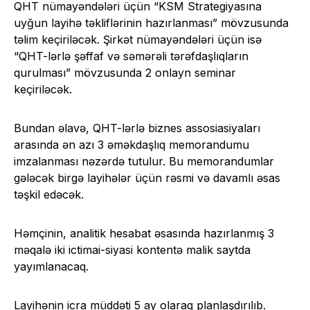
QHT nümayəndələri üçün “KSM Strategiyasına
uyğun layihə təkliflərinin hazırlanması” mövzusunda
təlim keçiriləcək. Şirkət nümayəndələri üçün isə
“QHT-lərlə şəffaf və səmərəli tərəfdaşlıqların
qurulması” mövzusunda 2 onlayn seminar
keçiriləcək.
Bundan əlavə, QHT-lərlə biznes assosiasiyaları
arasında ən azı 3 əməkdaşlıq memorandumu
imzalanması nəzərdə tutulur. Bu memorandumlar
gələcək birgə layihələr üçün rəsmi və davamlı əsas
təşkil edəcək.
Həmçinin, analitik hesabat əsasında hazırlanmış 3
məqalə iki ictimai-siyasi kontentə malik saytda
yayımlanacaq.
Layihənin icra müddəti 5 ay olaraq planlaşdırılıb.