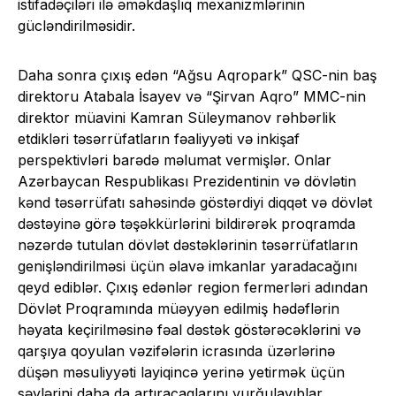
istifadəçiləri ilə əməkdaşlıq mexanizmlərinin
gücləndirilməsidir.
Daha sonra çıxış edən “Ağsu Aqropark” QSC-nin baş
direktoru Atabala İsayev və “Şirvan Aqro” MMC-nin
direktor müavini Kamran Süleymanov rəhbərlik
etdikləri təsərrüfatların fəaliyyəti və inkişaf
perspektivləri barədə məlumat vermişlər. Onlar
Azərbaycan Respublikası Prezidentinin və dövlətin
kənd təsərrüfatı sahəsində göstərdiyi diqqət və dövlət
dəstəyinə görə təşəkkürlərini bildirərək proqramda
nəzərdə tutulan dövlət dəstəklərinin təsərrüfatların
genişləndirilməsi üçün əlavə imkanlar yaradacağını
qeyd ediblər. Çıxış edənlər region fermerləri adından
Dövlət Proqramında müəyyən edilmiş hədəflərin
həyata keçirilməsinə fəal dəstək göstərəcəklərini və
qarşıya qoyulan vəzifələrin icrasında üzərlərinə
düşən məsuliyyəti layiqincə yerinə yetirmək üçün
səylərini daha da artıracaqlarını vurğulayıblar.