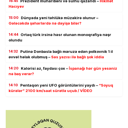
16:45
Prezident müharibəni və sülhü qazandı –
Hikmət
Hacıyev
15:00
Dünyada yeni təhlükə müzakirə olunur –
Gələcəkdə şəhərlərdə nə dəyişə bilər?
14:44
Ortaq türk irsinə həsr olunan monoqrafiya nəşr
olundu
14:32
Putinə Donbasla bağlı məruzə edən polkovnik 1 il
əvvəl həlak olubmuş –
Səs yazısı ilə bağlı şok iddia
14:20
Kalorisi az, faydası çox –
İspanağı hər gün yesəniz
nə baş verər?
14:10
Pentaqon yeni UFO görüntülərini yaydı –
“Soyuq
kürələr” 2100 km/saat sürətlə uçub / VİDEO