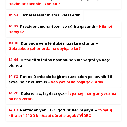
Həkimlər səbəbini izah edir
16:50
Lionel Messinin atası vəfat edib
16:45
Prezident müharibəni və sülhü qazandı –
Hikmət
Hacıyev
15:00
Dünyada yeni təhlükə müzakirə olunur –
Gələcəkdə şəhərlərdə nə dəyişə bilər?
14:44
Ortaq türk irsinə həsr olunan monoqrafiya nəşr
olundu
14:32
Putinə Donbasla bağlı məruzə edən polkovnik 1 il
əvvəl həlak olubmuş –
Səs yazısı ilə bağlı şok iddia
14:20
Kalorisi az, faydası çox –
İspanağı hər gün yesəniz
nə baş verər?
14:10
Pentaqon yeni UFO görüntülərini yaydı –
“Soyuq
kürələr” 2100 km/saat sürətlə uçub / VİDEO