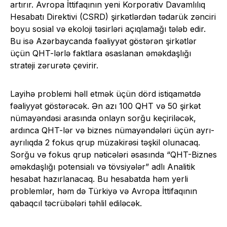
artırır. Avropa İttifaqının yeni Korporativ Davamlılıq
Hesabatı Direktivi (CSRD) şirkətlərdən tədarük zənciri
boyu sosial və ekoloji təsirləri açıqlamağı tələb edir.
Bu isə Azərbaycanda fəaliyyət göstərən şirkətlər
üçün QHT-lərlə faktlara əsaslanan əməkdaşlığı
strateji zərurətə çevirir.
Layihə problemi həll etmək üçün dörd istiqamətdə
fəaliyyət göstərəcək. Ən azı 100 QHT və 50 şirkət
nümayəndəsi arasında onlayn sorğu keçiriləcək,
ardınca QHT-lər və biznes nümayəndələri üçün ayrı-
ayrılıqda 2 fokus qrup müzakirəsi təşkil olunacaq.
Sorğu və fokus qrup nəticələri əsasında “QHT-Biznes
əməkdaşlığı potensialı və tövsiyələr” adlı Analitik
hesabat hazırlanacaq. Bu hesabatda həm yerli
problemlər, həm də Türkiyə və Avropa İttifaqının
qabaqcıl təcrübələri təhlil ediləcək.