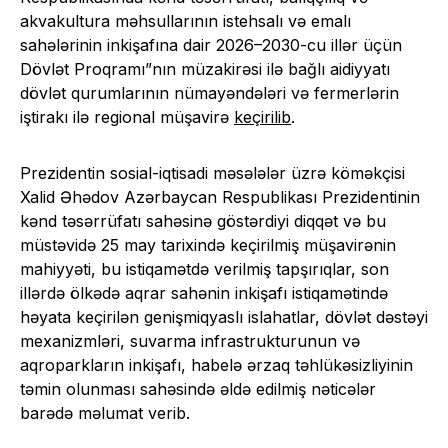
akvakultura məhsullarının istehsalı və emalı
sahələrinin inkişafına dair 2026–2030-cu illər üçün
Dövlət Proqramı”nın müzakirəsi ilə bağlı aidiyyatı
dövlət qurumlarının nümayəndələri və fermerlərin
iştirakı ilə regional müşavirə
keçirilib
.
Prezidentin sosial-iqtisadi məsələlər üzrə köməkçisi
Xalid Əhədov Azərbaycan Respublikası Prezidentinin
kənd təsərrüfatı sahəsinə göstərdiyi diqqət və bu
müstəvidə 25 may tarixində keçirilmiş müşavirənin
mahiyyəti, bu istiqamətdə verilmiş tapşırıqlar, son
illərdə ölkədə aqrar sahənin inkişafı istiqamətində
həyata keçirilən genişmiqyaslı islahatlar, dövlət dəstəyi
mexanizmləri, suvarma infrastrukturunun və
aqroparkların inkişafı, habelə ərzaq təhlükəsizliyinin
təmin olunması sahəsində əldə edilmiş nəticələr
barədə məlumat verib.