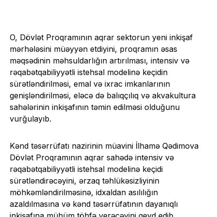
O, Dövlət Proqramının aqrar sektorun yeni inkişaf
mərhələsini müəyyən etdiyini, proqramın əsas
məqsədinin məhsuldarlığın artırılması, intensiv və
rəqabətqabiliyyətli istehsal modelinə keçidin
sürətləndirilməsi, emal və ixrac imkanlarının
genişləndirilməsi, eləcə də balıqçılıq və akvakultura
sahələrinin inkişafının təmin edilməsi olduğunu
vurğulayıb.
Kənd təsərrüfatı nazirinin müavini İlhamə Qədimova
Dövlət Proqramının aqrar sahədə intensiv və
rəqabətqabiliyyətli istehsal modelinə keçidi
sürətləndirəcəyini, ərzaq təhlükəsizliyinin
möhkəmləndirilməsinə, idxaldan asılılığın
azaldılmasına və kənd təsərrüfatının dayanıqlı
inkişafına mühüm töhfə verəcəyini qeyd edib.