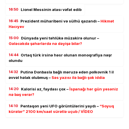
16:50
Lionel Messinin atası vəfat edib
16:45
Prezident müharibəni və sülhü qazandı –
Hikmət
Hacıyev
15:00
Dünyada yeni təhlükə müzakirə olunur –
Gələcəkdə şəhərlərdə nə dəyişə bilər?
14:44
Ortaq türk irsinə həsr olunan monoqrafiya nəşr
olundu
14:32
Putinə Donbasla bağlı məruzə edən polkovnik 1 il
əvvəl həlak olubmuş –
Səs yazısı ilə bağlı şok iddia
14:20
Kalorisi az, faydası çox –
İspanağı hər gün yesəniz
nə baş verər?
14:10
Pentaqon yeni UFO görüntülərini yaydı –
“Soyuq
kürələr” 2100 km/saat sürətlə uçub / VİDEO