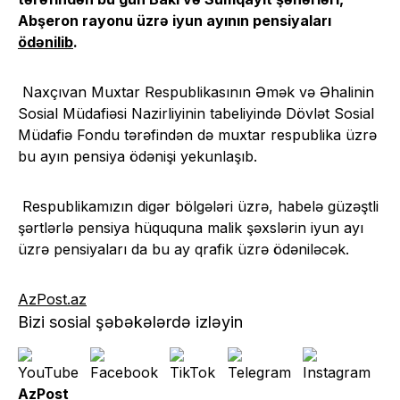
Abşeron rayonu üzrə iyun ayının pensiyaları
ödənilib
.
Naxçıvan Muxtar Respublikasının Əmək və Əhalinin
Sosial Müdafiəsi Nazirliyinin tabeliyində Dövlət Sosial
Müdafiə Fondu tərəfindən də muxtar respublika üzrə
bu ayın pensiya ödənişi yekunlaşıb.
Respublikamızın digər bölgələri üzrə, habelə güzəştli
şərtlərlə pensiya hüququna malik şəxslərin iyun ayı
üzrə pensiyaları da bu ay qrafik üzrə ödəniləcək.
AzPost.az
Bizi sosial şəbəkələrdə izləyin
AzPost