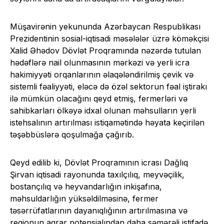
Müşavirənin yekununda Azərbaycan Respublikası
Prezidentinin sosial-iqtisadi məsələlər üzrə köməkçisi
Xalid Əhədov Dövlət Proqramında nəzərdə tutulan
hədəflərə nail olunmasının mərkəzi və yerli icra
hakimiyyəti orqanlarının əlaqələndirilmiş çevik və
sistemli fəaliyyəti, eləcə də özəl sektorun fəal iştirakı
ilə mümkün olacağını qeyd etmiş, fermerləri və
sahibkarları ölkəyə idxal olunan məhsulların yerli
istehsalının artırılması istiqamətində həyata keçirilən
təşəbbüslərə qoşulmağa çağırıb.
Qeyd edilib ki, Dövlət Proqramının icrası Dağlıq
Şirvan iqtisadi rayonunda taxılçılıq, meyvəçilik,
bostançılıq və heyvandarlığın inkişafına,
məhsuldarlığın yüksəldilməsinə, fermer
təsərrüfatlarının dayanıqlığının artırılmasına və
regionun aqrar potensialından daha səmərəli istifadə