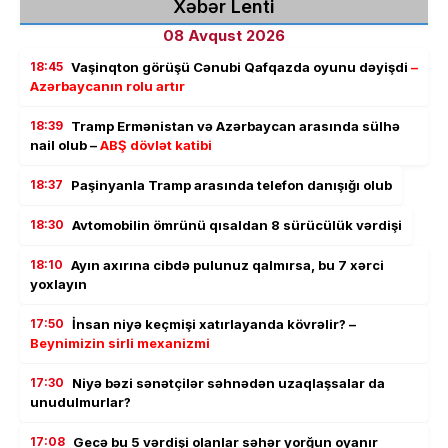
Xəbər Lenti
08 Avqust 2026
18:45
Vaşinqton görüşü Cənubi Qafqazda oyunu dəyişdi
–
Azərbaycanın rolu artır
18:39
Tramp Ermənistan və Azərbaycan arasında sülhə
nail olub –
ABŞ dövlət katibi
18:37
Paşinyanla Tramp arasında telefon danışığı olub
18:30
Avtomobilin ömrünü qısaldan 8 sürücülük vərdişi
18:10
Ayın axırına cibdə pulunuz qalmırsa, bu 7 xərci
yoxlayın
17:50
İnsan niyə keçmişi xatırlayanda kövrəlir? –
Beynimizin sirli mexanizmi
17:30
Niyə bəzi sənətçilər səhnədən uzaqlaşsalar da
unudulmurlar?
17:08
Gecə bu 5 vərdişi olanlar səhər yorğun oyanır