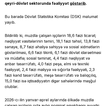
qeyri-dövlət sektorunda fəaliyyət
göstərib
.
Bu barədə Dövlət Statistika Komitəsi (DSK) məlumat
yayıb.
Bildirilib ki, muzdla çalışan işçilərin 18,6 faizi ticarət;
nəqliyyat vasitələrinin təmiri, 18,1 faizi təhsil, 13,8 faizi
sənaye, 8,7 faizi əhaliyə səhiyyə və sosial xidmətlərin
göstərilməsi, 6,6 faizi tikinti, 6,1 faizi dövlət idarəetməsi
və müdafiə; sosial təminat, 4,4 faizi nəqliyyat və
anbar təsərrüfatı, 4,0 faizi peşə, elmi və texniki
fəaliyyət, 2,4 faizi maliyyə və sığorta fəaliyyəti, 2,3
faizi kənd təsərrüfatı, meşə təsərrüfatı və balıqçılıq,
15,0 faizi isə iqtisadiyyatın digər sahələrində məşğul
olublar.
2026-cı ilin yanvar-aprel aylarında ölkədə muzdla
çalışan işçilərin orta aylıq nominal əməkhaqqı əvvəlki