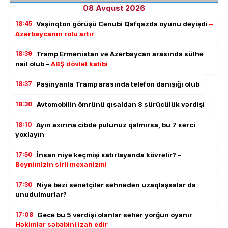
08 Avqust 2026
18:45
Vaşinqton görüşü Cənubi Qafqazda oyunu dəyişdi
–
Azərbaycanın rolu artır
18:39
Tramp Ermənistan və Azərbaycan arasında sülhə
nail olub –
ABŞ dövlət katibi
18:37
Paşinyanla Tramp arasında telefon danışığı olub
18:30
Avtomobilin ömrünü qısaldan 8 sürücülük vərdişi
18:10
Ayın axırına cibdə pulunuz qalmırsa, bu 7 xərci
yoxlayın
17:50
İnsan niyə keçmişi xatırlayanda kövrəlir? –
Beynimizin sirli mexanizmi
17:30
Niyə bəzi sənətçilər səhnədən uzaqlaşsalar da
unudulmurlar?
17:08
Gecə bu 5 vərdişi olanlar səhər yorğun oyanır
Həkimlər səbəbini izah edir