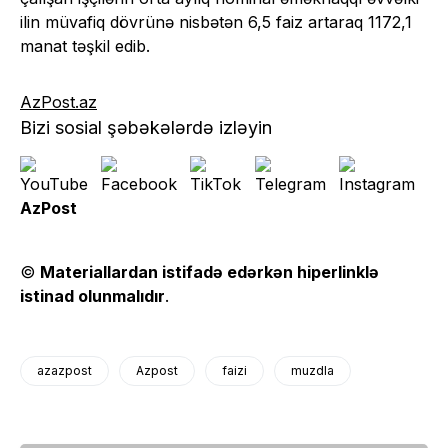
ilin müvafiq dövrünə nisbətən 6,5 faiz artaraq 1172,1
manat təşkil edib.
AzPost.az
Bizi sosial şəbəkələrdə izləyin
AzPost
©
Materiallardan istifadə edərkən hiperlinklə
istinad olunmalıdır
.
azazpost
Azpost
faizi
muzdla