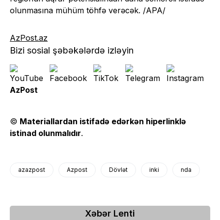
olunmasına mühüm töhfə verəcək. /APA/
AzPost.az
Bizi sosial şəbəkələrdə izləyin
AzPost
©
Materiallardan istifadə edərkən hiperlinklə
istinad olunmalıdır
.
azazpost
Azpost
Dövlət
inki
nda
Xəbər Lenti