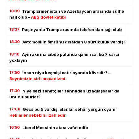
18:39
Tramp Ermənistan və Azərbaycan arasında sülhə
nail olub –
ABŞ dövlət katibi
18:37
Paşinyanla Tramp arasında telefon danışığı olub
18:30
Avtomobilin ömrünü qısaldan 8 sürücülük vərdişi
18:10
Ayın axırına cibdə pulunuz qalmırsa, bu 7 xərci
yoxlayın
17:50
İnsan niyə keçmişi xatırlayanda kövrəlir? –
Beynimizin sirli mexanizmi
17:30
Niyə bəzi sənətçilər səhnədən uzaqlaşsalar da
unudulmurlar?
17:08
Gecə bu 5 vərdişi olanlar səhər yorğun oyanır
Həkimlər səbəbini izah edir
16:50
Lionel Messinin atası vəfat edib