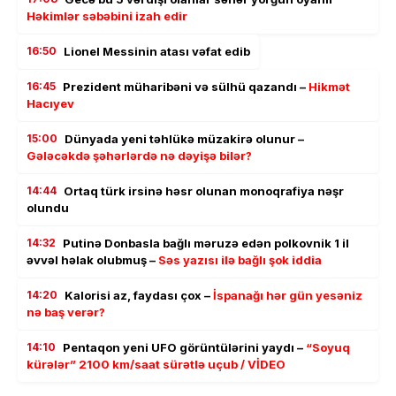
Həkimlər səbəbini izah edir
16:50
Lionel Messinin atası vəfat edib
16:45
Prezident müharibəni və sülhü qazandı –
Hikmət
Hacıyev
15:00
Dünyada yeni təhlükə müzakirə olunur –
Gələcəkdə şəhərlərdə nə dəyişə bilər?
14:44
Ortaq türk irsinə həsr olunan monoqrafiya nəşr
olundu
14:32
Putinə Donbasla bağlı məruzə edən polkovnik 1 il
əvvəl həlak olubmuş –
Səs yazısı ilə bağlı şok iddia
14:20
Kalorisi az, faydası çox –
İspanağı hər gün yesəniz
nə baş verər?
14:10
Pentaqon yeni UFO görüntülərini yaydı –
“Soyuq
kürələr” 2100 km/saat sürətlə uçub / VİDEO