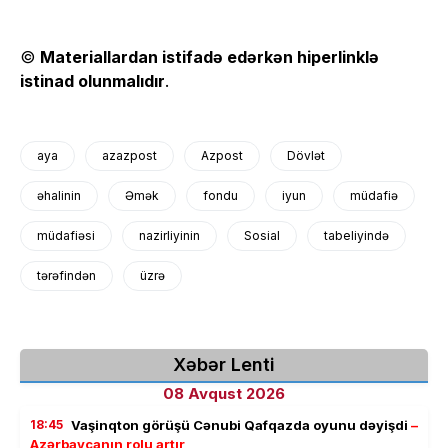
©
Materiallardan istifadə edərkən hiperlinklə
istinad olunmalıdır
.
aya
azazpost
Azpost
Dövlət
əhalinin
Əmək
fondu
iyun
müdafiə
müdafiəsi
nazirliyinin
Sosial
tabeliyində
tərəfindən
üzrə
Xəbər Lenti
08 Avqust 2026
18:45
Vaşinqton görüşü Cənubi Qafqazda oyunu dəyişdi
–
Azərbaycanın rolu artır