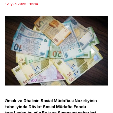
12 İyun 2026 - 12:14
Əmək və Əhalinin Sosial Müdafiəsi Nazirliyinin
tabeliyində Dövlət Sosial Müdafiə Fondu
tərəfindən bu gün Bakı və Sumqayıt şəhərləri,