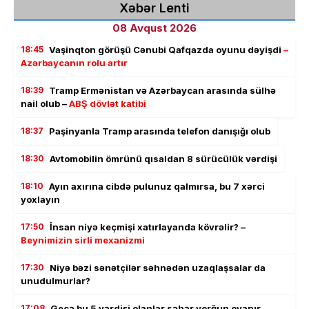
Xəbər Lenti
08 Avqust 2026
18:45
Vaşinqton görüşü Cənubi Qafqazda oyunu dəyişdi
–
Azərbaycanın rolu artır
18:39
Tramp Ermənistan və Azərbaycan arasında sülhə
nail olub –
ABŞ dövlət katibi
18:37
Paşinyanla Tramp arasında telefon danışığı olub
18:30
Avtomobilin ömrünü qısaldan 8 sürücülük vərdişi
18:10
Ayın axırına cibdə pulunuz qalmırsa, bu 7 xərci
yoxlayın
17:50
İnsan niyə keçmişi xatırlayanda kövrəlir? –
Beynimizin sirli mexanizmi
17:30
Niyə bəzi sənətçilər səhnədən uzaqlaşsalar da
unudulmurlar?
17:08
Gecə bu 5 vərdişi olanlar səhər yorğun oyanır