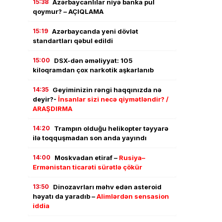
15:38
Azərbaycanlılar niyə banka pul
qoymur? – AÇIQLAMA
15:19
Azərbaycanda yeni dövlət
standartları qəbul edildi
15:00
DSX-dən əməliyyat: 105
kiloqramdan çox narkotik aşkarlanıb
14:35
Geyiminizin rəngi haqqınızda nə
deyir?-
İnsanlar sizi necə qiymətləndir? /
ARAŞDIRMA
14:20
Trampın olduğu helikopter təyyarə
ilə toqquşmadan son anda yayındı
14:00
Moskvadan etiraf –
Rusiya–
Ermənistan ticarəti sürətlə çökür
13:50
Dinozavrları məhv edən asteroid
həyatı da yaradıb –
Alimlərdən sensasion
iddia