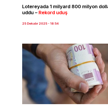
Lotereyada 1 milyard 800 milyon doll
uddu –
Rekord uduş
25 Dekabr 2025 - 18:54