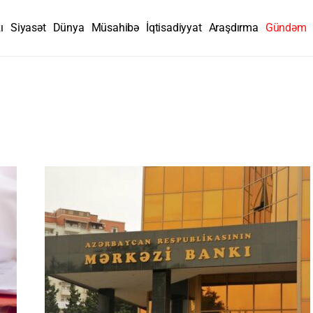
ı
Siyasət
Dünya
Müsahibə
İqtisadiyyat
Araşdırma
Gündəm