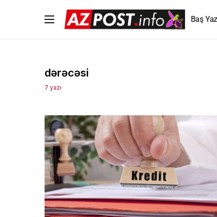
Baş Yaz
dərəcəsi
7 yazı