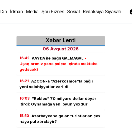
Din
İdman
Media
Şou Biznes
Sosial
Redaksiya Siyasəti
Xəbər Lenti
06 Avqust 2026
16:42
AAYDA ilə bağlı QALMAQAL
-
Uşaqlarımız yenə palçıq içində məktəbə
gedəcək?
16:21
AZCON-a “Azərkosmos”la bağlı
yeni səlahiyyətlər verildi
16:03
“Roblox” 70 milyard dollar dəyər
itirdi: Oynamağa yeni oyun yoxdur
15:50
Azərbaycana gələn turistlər ən çox
nəyə pul xərcləyir?