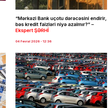
“Mərkəzi Bank uçotu dərəcəsini endirir,
bəs kredit faizləri niyə azalmır?” –
Ekspert ŞƏRHİ
04 Fevral 2026 - 12:36