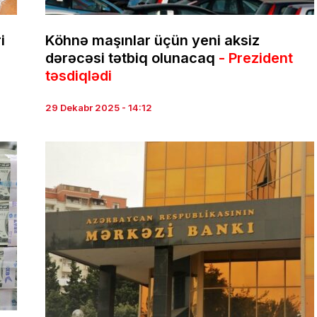
i
Köhnə maşınlar üçün yeni aksiz
dərəcəsi tətbiq olunacaq
- Prezident
təsdiqlədi
29 Dekabr 2025 - 14:12