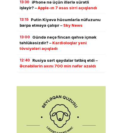
13:30
iPhone nə üçün illərlə sürətli
işləyir? –
Apple-ın 7 əsas sirri açıqlandı
13:15
Putin Kiyevə hücumlarla nüfuzunu
bərpa etməyə çalışır –
Sky News
13:00
Gündə neçə fincan qəhvə içmək
təhlükəsizdir? –
Kardioloqlar yeni
tövsiyələri açıqladı
12:40
Rusiya sərt qaydalar tətbiq etdi –
Əcnəbilərin axını 700 min nəfər azaldı