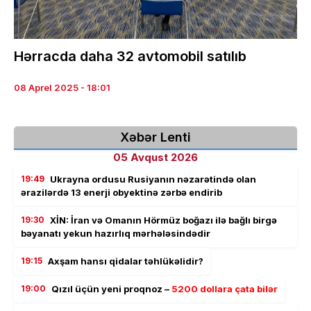
Hərracda daha 32 avtomobil satılıb
08 Aprel 2025 - 18:01
Xəbər Lenti
05 Avqust 2026
19:49
Ukrayna ordusu Rusiyanın nəzarətində olan
ərazilərdə 13 enerji obyektinə zərbə endirib
19:30
XİN: İran və Omanın Hörmüz boğazı ilə bağlı birgə
bəyanatı yekun hazırlıq mərhələsindədir
19:15
Axşam hansı qidalar təhlükəlidir?
19:00
Qızıl üçün yeni proqnoz –
5200 dollara çata bilər