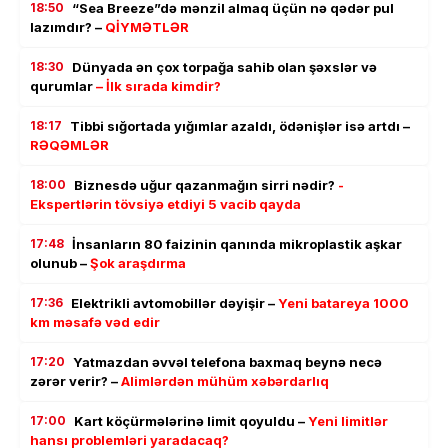
18:50
“Sea Breeze”də mənzil almaq üçün nə qədər pul
lazımdır? –
QİYMƏTLƏR
18:30
Dünyada ən çox torpağa sahib olan şəxslər və
qurumlar
– İlk sırada kimdir?
18:17
Tibbi sığortada yığımlar azaldı, ödənişlər isə artdı –
RƏQƏMLƏR
18:00
Biznesdə uğur qazanmağın sirri nədir?
-
Ekspertlərin tövsiyə etdiyi 5 vacib qayda
17:48
İnsanların 80 faizinin qanında mikroplastik aşkar
olunub –
Şok araşdırma
17:36
Elektrikli avtomobillər dəyişir –
Yeni batareya 1000
km məsafə vəd edir
17:20
Yatmazdan əvvəl telefona baxmaq beynə necə
zərər verir? –
Alimlərdən mühüm xəbərdarlıq
17:00
Kart köçürmələrinə limit qoyuldu –
Yeni limitlər
hansı problemləri yaradacaq?