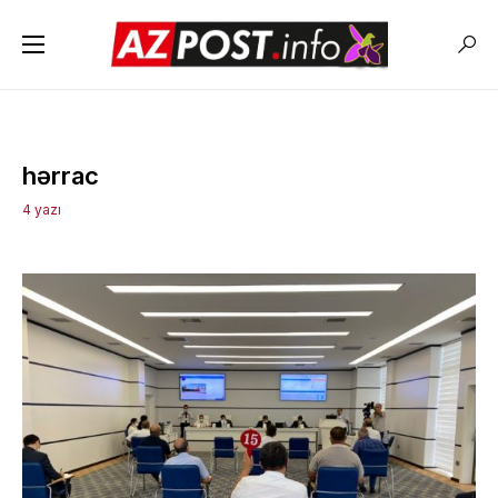
hərrac
4 yazı