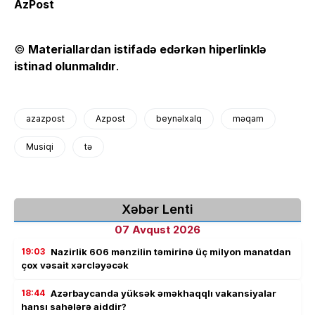
AzPost
©
Materiallardan istifadə edərkən hiperlinklə
istinad olunmalıdır
.
azazpost
Azpost
beynəlxalq
məqam
Musiqi
tə
Xəbər Lenti
07 Avqust 2026
19:03
Nazirlik 606 mənzilin təmirinə üç milyon manatdan
çox vəsait xərcləyəcək
18:44
Azərbaycanda yüksək əməkhaqqlı vakansiyalar
hansı sahələrə aiddir?