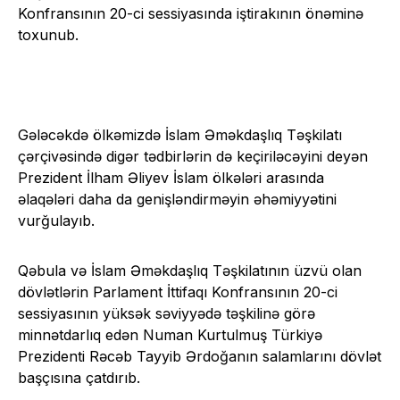
Konfransının 20-ci sessiyasında iştirakının önəminə
toxunub.
Gələcəkdə ölkəmizdə İslam Əməkdaşlıq Təşkilatı
çərçivəsində digər tədbirlərin də keçiriləcəyini deyən
Prezident İlham Əliyev İslam ölkələri arasında
əlaqələri daha da genişləndirməyin əhəmiyyətini
vurğulayıb.
Qəbula və İslam Əməkdaşlıq Təşkilatının üzvü olan
dövlətlərin Parlament İttifaqı Konfransının 20-ci
sessiyasının yüksək səviyyədə təşkilinə görə
minnətdarlıq edən Numan Kurtulmuş Türkiyə
Prezidenti Rəcəb Tayyib Ərdoğanın salamlarını dövlət
başçısına çatdırıb.