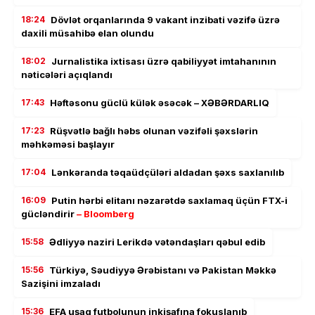
18:24
Dövlət orqanlarında 9 vakant inzibati vəzifə üzrə
daxili müsahibə elan olundu
18:02
Jurnalistika ixtisası üzrə qabiliyyət imtahanının
nəticələri açıqlandı
17:43
Həftəsonu güclü külək əsəcək – XƏBƏRDARLIQ
17:23
Rüşvətlə bağlı həbs olunan vəzifəli şəxslərin
məhkəməsi başlayır
17:04
Lənkəranda təqaüdçüləri aldadan şəxs saxlanılıb
16:09
Putin hərbi elitanı nəzarətdə saxlamaq üçün FTX-i
gücləndirir
– Bloomberg
15:58
Ədliyyə naziri Lerikdə vətəndaşları qəbul edib
15:56
Türkiyə, Səudiyyə Ərəbistanı və Pakistan Məkkə
Sazişini imzaladı
15:36
EFA uşaq futbolunun inkişafına fokuslanıb