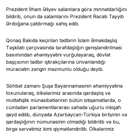
Prezident İlham Əliyev salamlara görə minnətdarlığını
bildirib, onun da salamlarını Prezident Rəcəb Tayyib
Ərdoğana çatdırmağı xahiş edib.
Qonaq Bakıda keçirilən tədbirin İslam Əməkdaşlıq
Təşkilatı çərçivəsində tərəfdaşlığın genişləndirilməsi
baxımından əhəmiyyətini vurğulayaraq, dövlət
başçısının tədbir iştirakçılarına ünvanlandığı
müraciətin zəngin məzmunlu olduğu deyib.
Söhbət zamanı Şuşa Bəyannaməsinin əhəmiyyətinə
toxunularaq, ölkələrimiz arasında qardaşlıq və
müttəfiqlik münasibətlərinin bütün istiqamətlərdə, o
cümlədən parlamentlərarası sahədə uğurlu inkişafı
qeyd edilib, dünyada Azərbaycan-Türkiyə birliyinin və
qardaşlığının nümunəsinin olmadığı bildirilib və bu,
birgə sərvətimiz kimi qiymətləndirilib. Ölkələrimiz