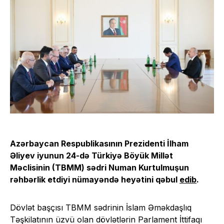
Azərbaycan Respublikasının Prezidenti İlham
Əliyev iyunun 24-də Türkiyə Böyük Millət
Məclisinin (TBMM) sədri Numan Kurtulmuşun
rəhbərlik etdiyi nümayəndə heyətini qəbul
edib
.
Dövlət başçısı TBMM sədrinin İslam Əməkdaşlıq
Təşkilatının üzvü olan dövlətlərin Parlament İttifaqı