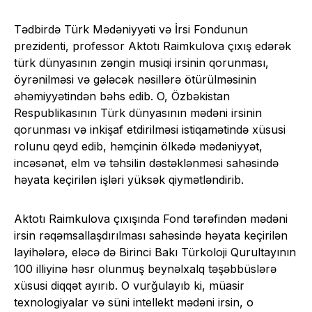
Tədbirdə Türk Mədəniyyəti və İrsi Fondunun
prezidenti, professor Aktotı Raimkulova çıxış edərək
türk dünyasının zəngin musiqi irsinin qorunması,
öyrənilməsi və gələcək nəsillərə ötürülməsinin
əhəmiyyətindən bəhs edib. O, Özbəkistan
Respublikasının Türk dünyasının mədəni irsinin
qorunması və inkişaf etdirilməsi istiqamətində xüsusi
rolunu qeyd edib, həmçinin ölkədə mədəniyyət,
incəsənət, elm və təhsilin dəstəklənməsi sahəsində
həyata keçirilən işləri yüksək qiymətləndirib.
Aktotı Raimkulova çıxışında Fond tərəfindən mədəni
irsin rəqəmsallaşdırılması sahəsində həyata keçirilən
layihələrə, eləcə də Birinci Bakı Türkoloji Qurultayının
100 illiyinə həsr olunmuş beynəlxalq təşəbbüslərə
xüsusi diqqət ayırıb. O vurğulayıb ki, müasir
texnologiyalar və süni intellekt mədəni irsin, o