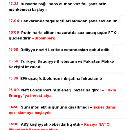
17:23
Rüşvətlə bağlı həbs olunan vəzifəli şəxslərin
məhkəməsi başlayır
17:04
Lənkəranda təqaüdçüləri aldadan şəxs saxlanılıb
16:09
Putin hərbi elitanı nəzarətdə saxlamaq üçün FTX-i
gücləndirir
– Bloomberg
15:58
Ədliyyə naziri Lerikdə vətəndaşları qəbul edib
15:56
Türkiyə, Səudiyyə Ərəbistanı və Pakistan Məkkə
Sazişini imzaladı
15:36
EFA uşaq futbolunun inkişafına fokuslanıb
15:00
Neft Fondu Perunun enerji bazarına girdi –
“Inkia
Energy”yə investisiya
14:50
Süni intellekt iş gününü qısaltmadı –
İşçilər daha
çox işləməyə başlayıb
14:30
ABŞ kəşfiyyatı xəbərdarlıq etdi –
Rusiya NATO
ölkəsinə hücum edə bilər