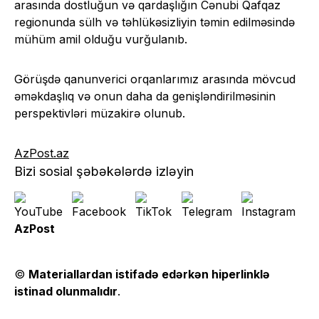
arasında dostluğun və qardaşlığın Cənubi Qafqaz
regionunda sülh və təhlükəsizliyin təmin edilməsində
mühüm amil olduğu vurğulanıb.
Görüşdə qanunverici orqanlarımız arasında mövcud
əməkdaşlıq və onun daha da genişləndirilməsinin
perspektivləri müzakirə olunub.
AzPost.az
Bizi sosial şəbəkələrdə izləyin
AzPost
©
Materiallardan istifadə edərkən hiperlinklə
istinad olunmalıdır
.