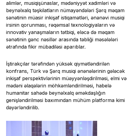
alimlər, musiqişünaslar, mədəniyyət xadimləri və
beynəlxalq təşkilatların nümayəndələri Şərq məqam
sənətinin müasir inkişaf istiqamətləri, ənənəvi musiqi
irsinin qorunması, rəqəmsal texnologiyaların və
innovativ yanaşmaların tətbiqi, eləcə də məqam
sənətinin gənc nəsillər arasında təbliği məsələləri
ətrafında fikir mübadiləsi aparıblar.
İştirakçılar tərəfindən yüksək qiymətləndirilən
konfrans, Türk və Şərq musiqi ənənələrinin gələcək
inkişaf perspektivlərinin müəyyənləşdirilməsi, elmi və
mədəni əlaqələrin möhkəmləndirilməsi, habelə
humanitar sahədə beynəlxalq əməkdaşlığın
genişləndirilməsi baxımından mühüm platforma kimi
dəyərləndirilib.