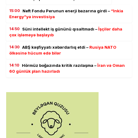
15:00
Neft Fondu Perunun enerji bazarına girdi –
“Inkia
Energy”yə investisiya
14:50
Süni intellekt iş gününü qısaltmadı –
İşçilər daha
çox işləməyə başlayıb
14:30
ABŞ kəşfiyyatı xəbərdarlıq etdi –
Rusiya NATO
ölkəsinə hücum edə bilər
14:10
Hörmüz boğazında kritik razılaşma –
İran və Oman
60 günlük plan hazırladı