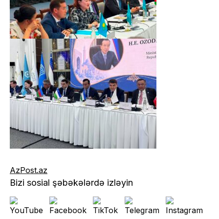
AzPost.az
Bizi sosial şəbəkələrdə izləyin