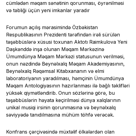
cümlədən məqam sənətinin qorunması, öyrənilməsi
və təbliği üçün yeni imkanlar yaradır
Forumun açılış mərasimində Özbəkistan
Respublikasının Prezidenti tərəfindən irəli sürülən
təşəbbüslərə xüsusi toxunan Aktotı Raimkulova Yeni
Daşkənddə inşa olunan Məqam Mərkəzinə
Ümumdünya Məqam Mərkəzi statusunun verilməsi,
onun nəzdində Beynəlxalq Məqam Akademiyasının,
Beynəlxalq Rəqəmsal Kitabxananın və elmi
laboratoriyanın yaradılması, həmçinin Ümumdünya
Məqam Antologiyasının hazırlanması ilə bağlı təklifləri
yüksək qiymətləndirib. Onun sözlərinə görə, bu
təşəbbüslərin həyata keçirilməsi dünya xalqlarının
unikal musiqi irsinin qorunmasına və beynəlxalq
səviyyədə tanıdılmasına mühüm töhfə verəcək.
Konfrans çərçivəsində müxtəlif ölkələrdən olan