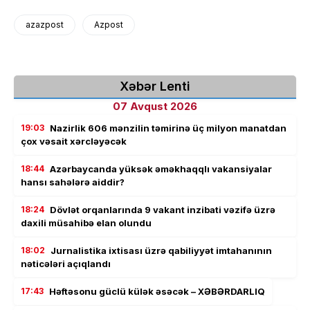
azazpost
Azpost
Xəbər Lenti
07 Avqust 2026
19:03
Nazirlik 606 mənzilin təmirinə üç milyon manatdan
çox vəsait xərcləyəcək
18:44
Azərbaycanda yüksək əməkhaqqlı vakansiyalar
hansı sahələrə aiddir?
18:24
Dövlət orqanlarında 9 vakant inzibati vəzifə üzrə
daxili müsahibə elan olundu
18:02
Jurnalistika ixtisası üzrə qabiliyyət imtahanının
nəticələri açıqlandı
17:43
Həftəsonu güclü külək əsəcək – XƏBƏRDARLIQ