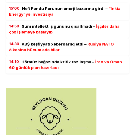
15:00
Neft Fondu Perunun enerji bazarına girdi –
“Inkia
Energy”yə investisiya
14:50
Süni intellekt iş gününü qısaltmadı –
İşçilər daha
çox işləməyə başlayıb
14:30
ABŞ kəşfiyyatı xəbərdarlıq etdi –
Rusiya NATO
ölkəsinə hücum edə bilər
14:10
Hörmüz boğazında kritik razılaşma –
İran və Oman
60 günlük plan hazırladı