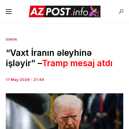
DÜNYA
“Vaxt İranın əleyhinə
işləyir” –
Tramp mesaj atdı
17 May 2026 - 21:49