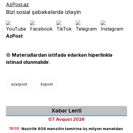
AzPost.az
Bizi sosial şəbəkələrdə izləyin
AzPost
©
Materiallardan istifadə edərkən hiperlinklə
istinad olunmalıdır
.
azazpost
Azpost
Xəbər Lenti
07 Avqust 2026
19:03
Nazirlik 606 mənzilin təmirinə üç milyon manatdan