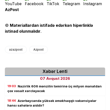
AzPost
©
Materiallardan istifadə edərkən hiperlinklə
istinad olunmalıdır
.
azazpost
Azpost
Xəbər Lenti
07 Avqust 2026
19:03
Nazirlik 606 mənzilin təmirinə üç milyon manatdan
çox vəsait xərcləyəcək
18:44
Azərbaycanda yüksək əməkhaqqlı vakansiyalar
hansı sahələrə aiddir?