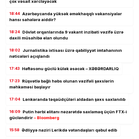
çox vəsait xərcləyəcək
18:44
Azərbaycanda yüksək əməkhaqqlı vakansiyalar
hansı sahələrə aiddir?
18:24
Dövlət orqanlarında 9 vakant inzibati vəzifə üzrə
daxili müsahibə elan olundu
18:02
Jurnalistika ixtisası üzrə qabiliyyət imtahanının
nəticələri açıqlandı
17:43
Həftəsonu güclü külək əsəcək – XƏBƏRDARLIQ
17:23
Rüşvətlə bağlı həbs olunan vəzifəli şəxslərin
məhkəməsi başlayır
17:04
Lənkəranda təqaüdçüləri aldadan şəxs saxlanılıb
16:09
Putin hərbi elitanı nəzarətdə saxlamaq üçün FTX-i
gücləndirir
– Bloomberg
15:58
Ədliyyə naziri Lerikdə vətəndaşları qəbul edib