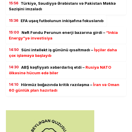
15:56
Türkiyə, Səudiyyə Ərəbistanı və Pakistan Məkkə
Sazişini imzaladı
15:36
EFA uşaq futbolunun inkişafına fokuslanıb
15:00
Neft Fondu Perunun enerji bazarına girdi –
“Inkia
Energy”yə investisiya
14:50
Süni intellekt iş gününü qısaltmadı –
İşçilər daha
çox işləməyə başlayıb
14:30
ABŞ kəşfiyyatı xəbərdarlıq etdi –
Rusiya NATO
ölkəsinə hücum edə bilər
14:10
Hörmüz boğazında kritik razılaşma –
İran və Oman
60 günlük plan hazırladı