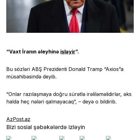
“Vaxt İranın əleyhinə
işləyir
”.
Bu sözləri ABŞ Prezidenti Donald Tramp “Axios”a
müsahibəsində deyib.
“Onlar razılaşmaya doğru sürətlə irəliləməlidirlər, əks
halda heç nələri qalmayacaq”, – deyə o bildirib.
AzPost.az
Bizi sosial şəbəkələrdə izləyin