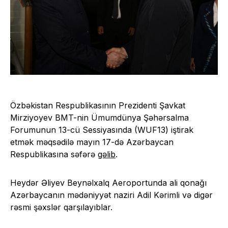
Özbəkistan Respublikasının Prezidenti Şavkat
Mirziyoyev BMT-nin Ümumdünya Şəhərsalma
Forumunun 13-cü Sessiyasında (WUF13) iştirak
etmək məqsədilə mayın 17-də Azərbaycan
Respublikasına səfərə
gəlib
.
Heydər Əliyev Beynəlxalq Aeroportunda ali qonağı
Azərbaycanın mədəniyyət naziri Adil Kərimli və digər
rəsmi şəxslər qarşılayıblar.