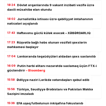
18:24
Dövlət orqanlarında 9 vakant inzibati vəzifə üzrə
daxili müsahibə elan olundu
18:02
Jurnalistika ixtisası üzrə qabiliyyət imtahanının
nəticələri açıqlandı
17:43
Həftəsonu güclü külək əsəcək – XƏBƏRDARLIQ
17:23
Rüşvətlə bağlı həbs olunan vəzifəli şəxslərin
məhkəməsi başlayır
17:04
Lənkəranda təqaüdçüləri aldadan şəxs saxlanılıb
16:09
Putin hərbi elitanı nəzarətdə saxlamaq üçün FTX-i
gücləndirir
– Bloomberg
15:58
Ədliyyə naziri Lerikdə vətəndaşları qəbul edib
15:56
Türkiyə, Səudiyyə Ərəbistanı və Pakistan Məkkə
Sazişini imzaladı
15:36
EFA uşaq futbolunun inkişafına fokuslanıb