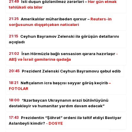
21:49
İsti duşun gözlənilməz zərərləri –
Hər gün etmək
təhlükəli ola bilər
21:25
Amerikalılar müharibədən qorxur –
Reuters-in
sorğusunun diqqətçəkən nəticələri
21:15
Ceyhun Bayramov Zelenski ilə görüşün detallarını
açıqladı
21:02
İran Hörmüzlə bağlı sensasion qərara hazırlaşır
-
ABŞ və İsrail gəmilərinə qadağa
20:45
Prezident Zelenski Ceyhun Bayramovu qəbul edib
18:21
Neftçalanın icra başçısı səyyar görüş keçirib
–
FOTOLAR
18:00
“Azərbaycan Ukraynanın ərazi bütövlüyünü
dəstəkləyir və humanitar yardım davam edəcək”
17:43
Prezidentin “Şöhrət” ordeni ilə təltif etdiyi Bəxtiyar
Aslanbəyli kimdir?
- DOSYE