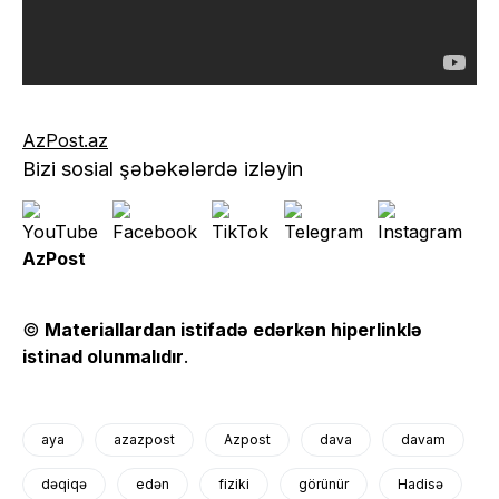
AzPost.az
Bizi sosial şəbəkələrdə izləyin
AzPost
©
Materiallardan istifadə edərkən hiperlinklə
istinad olunmalıdır
.
aya
azazpost
Azpost
dava
davam
dəqiqə
edən
fiziki
görünür
Hadisə