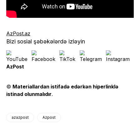
AzPost.az
Bizi sosial şəbəkələrdə izləyin
AzPost
©
Materiallardan istifadə edərkən hiperlinklə
istinad olunmalıdır
.
azazpost
Azpost