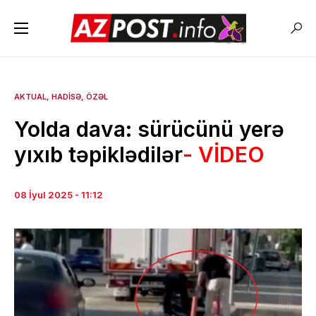
AKTUAL
HADISƏ
ÖZƏL
Yolda dava: sürücünü yerə
yıxıb təpiklədilər
- VİDEO
08 İyul 2025 - 11:12