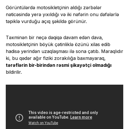
Görüntülərdə motosikletçinin aldığı zərbələr
nəticəsində yerə yıxıldığı və iki nəfərin onu dəfələrlə
təpiklə vurduğu açıq şəkildə görünür.
Təxminən bir neçə dəqiqə davam edən dava,
motosikletçinin böyük çətinliklə özünü xilas edib
hadisə yerindən uzaqlaşması ilə sona çatıb. Maraqlıdır
ki, bu qədər ağır fiziki zorakılığa baxmayaraq,
tərəflərin bir-birindən rəsmi şikayətçi olmadığı
bildirilir.