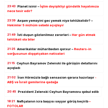
23:43
Planet isinir –
İqlim dəyişikliyi gündəlik həyatımıza
necə təsir edir?
23:39
Axşam yeməyini gec yemək niyə təhlükəlidir? –
Həkimlər 5 mühüm səbəbi açıqlayır
21:49
İsti duşun gözlənilməz zərərləri –
Hər gün etmək
təhlükəli ola bilər
21:25
Amerikalılar müharibədən qorxur –
Reuters-in
sorğusunun diqqətçəkən nəticələri
21:15
Ceyhun Bayramov Zelenski ilə görüşün detallarını
açıqladı
21:02
İran Hörmüzlə bağlı sensasion qərara hazırlaşır
-
ABŞ və İsrail gəmilərinə qadağa
20:45
Prezident Zelenski Ceyhun Bayramovu qəbul edib
18:21
Neftçalanın icra başçısı səyyar görüş keçirib
–
FOTOLAR