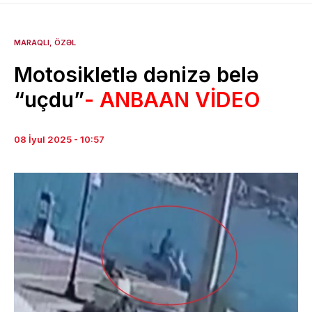
MARAQLI
ÖZƏL
Motosikletlə dənizə belə
“uçdu”
- ANBAAN VİDEO
08 İyul 2025 - 10:57