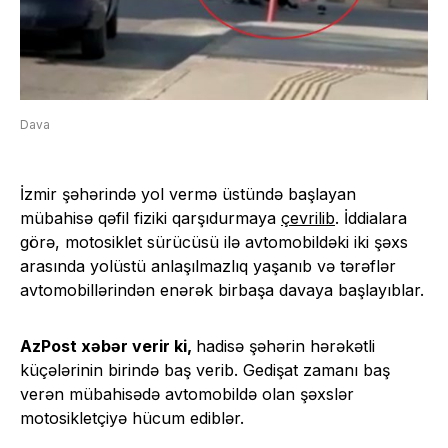
Dava
İzmir şəhərində yol vermə üstündə başlayan
mübahisə qəfil fiziki qarşıdurmaya
çevrilib
. İddialara
görə, motosiklet sürücüsü ilə avtomobildəki iki şəxs
arasında yolüstü anlaşılmazlıq yaşanıb və tərəflər
avtomobillərindən enərək birbaşa davaya başlayıblar.
AzPost xəbər verir ki,
hadisə şəhərin hərəkətli
küçələrinin birində baş verib. Gedişat zamanı baş
verən mübahisədə avtomobildə olan şəxslər
motosikletçiyə hücum ediblər.