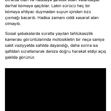
dərhal köməyə qaçıblar. Lakin sürücü heç bir
köməyə ehtiyac duymadan suyun içindən özü
çıxmağı bacarıb. Hadisə zamanı ciddi xəsarət alan
olmayıb.
Sosial şəbəkələrdə sürətlə yayılan təhlükəsizlik
kamerası görüntülərində motosikletin bir neçə saniyə
sakit vəziyyətdə sahildə dayandığı, daha sonra isə
qəfildən sürətlənərək dənizə doğru hərəkət etdiyi açıq
şəkildə görünür.