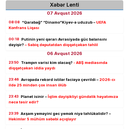
Xəbər Lenti
07 Avqust 2026
08:08
“Qarabağ” “Dinamo”Kiyev-ə uduzub –
UEFA
Konfrans Liqası
00:18
Putinin yeni qərarı Avrasiyada güc balansını
dəyişir?
– Sabiq deputatdan diqqətçəkən təhlil
06 Avqust 2026
23:50
Trampın varisi kim olacaq?
- ABŞ mediasında
diqqətçəkən iddia yaydı
23:46
Avropada rekord istilər faciəyə çevrildi –
2026-cı
ildə 25 mindən çox insan ölüb
23:43
Planet isinir –
İqlim dəyişikliyi gündəlik həyatımıza
necə təsir edir?
23:39
Axşam yeməyini gec yemək niyə təhlükəlidir? –
Həkimlər 5 mühüm səbəbi açıqlayır