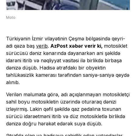
Moto
Türkiyənin İzmir vilayətinin Çeşmə bölgəsində qeyri-
adi qəza baş
verib
.
AzPost xəbər verir ki,
motosiklet
sürücüsü dəniz kənarında dayanarkən ani şəkildə
idarəni itirib və nəqliyyat vasitəsi ilə birlikdə birbaşa
dənizə düşüb. Hadisə ətrafdakı bir obyektin
təhlükəsizlik kamerası tərəfindən saniyə-saniyə qeydə
alınıb.
Verilən məlumata görə, adı açıqlanmayan motosikletçi
sahil boyu motosikletin üzərində oturaraq dənizi
izləyirmiş. Lakin qəfil şəkildə qaz pedalına toxunan
sürücü idarəetməni itirib və düz motosikletlə birlikdə
dənizə doğru hərəkət edərək suya düşüb.
Ətrafda olan və hadisəyə şahidlik edən vətəndaşlar