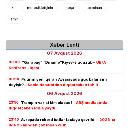
iki
motosikletçinin
neçə
təxminən
zmir
Xəbər Lenti
07 Avqust 2026
08:08
“Qarabağ” “Dinamo”Kiyev-ə uduzub –
UEFA
Konfrans Liqası
00:18
Putinin yeni qərarı Avrasiyada güc balansını
dəyişir?
– Sabiq deputatdan diqqətçəkən təhlil
06 Avqust 2026
23:50
Trampın varisi kim olacaq?
- ABŞ mediasında
diqqətçəkən iddia yaydı
23:46
Avropada rekord istilər faciəyə çevrildi –
2026-cı
ildə 25 mindən çox insan ölüb