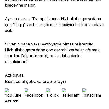
biləcəyinə inanır.
Ayrıca olaraq, Tramp Livanda Hizbullaha qarşı daha
çox “dəqiq” zərbələr görmək istədiyini bildirib və əlavə
edib:
“Livanın daha yaxşı vəziyyətdə olmasını istərdim.
Hizbullaha qarşı daha çox cərrahi zərbələr görmək
istərdim. Düşünürəm ki, onlar daha dəqiq
olmalıdırlar.”
AzPost.az
Bizi sosial şəbəkələrdə izləyin
AzPost