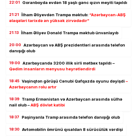
22:01
Goranboyda evdən 18 yaşlı gənc qızın meyiti tapıldı
21:21
İlham Əliyevdən Trampa məktub:
“Azərbaycan-ABŞ
əlaqələri tarixdə ən yüksək zirvədədir”
21:13
İlham Əliyev Donald Trampa məktub ünvanlayıb
20:00
Azərbaycan və ABŞ prezidentləri arasında telefon
danışığı olub
19:00
Azərbaycanda 3200 illik sirli mətbəx tapıldı –
Qədim insanların menyusu heyrətləndirdi
18:45
Vaşinqton görüşü Cənubi Qafqazda oyunu dəyişdi
–
Azərbaycanın rolu artır
18:39
Tramp Ermənistan və Azərbaycan arasında sülhə
nail olub –
ABŞ dövlət katibi
18:37
Paşinyanla Tramp arasında telefon danışığı olub
18:30
Avtomobilin ömrünü qısaldan 8 sürücülük vərdişi