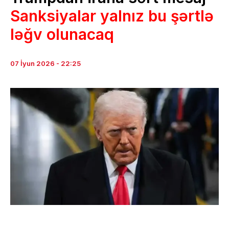
Sanksiyalar yalnız bu şərtlə
ləğv olunacaq
07 İyun 2026 - 22:25