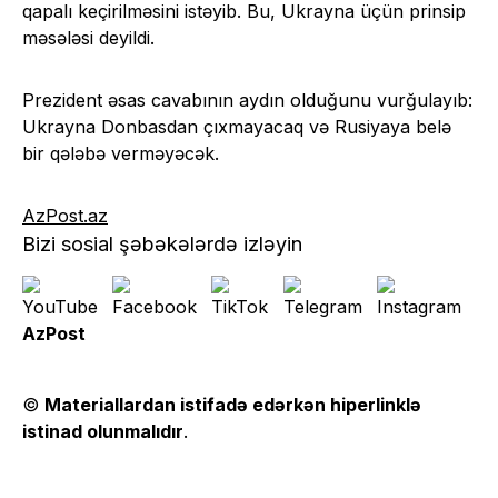
qapalı keçirilməsini istəyib. Bu, Ukrayna üçün prinsip
məsələsi deyildi.
Prezident əsas cavabının aydın olduğunu vurğulayıb:
Ukrayna Donbasdan çıxmayacaq və Rusiyaya belə
bir qələbə verməyəcək.
AzPost.az
Bizi sosial şəbəkələrdə izləyin
AzPost
©
Materiallardan istifadə edərkən hiperlinklə
istinad olunmalıdır
.