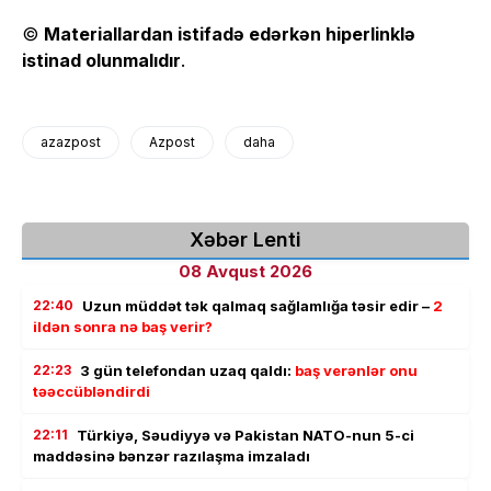
©
Materiallardan istifadə edərkən hiperlinklə
istinad olunmalıdır
.
azazpost
Azpost
daha
Xəbər Lenti
08 Avqust 2026
22:40
Uzun müddət tək qalmaq sağlamlığa təsir edir –
2
ildən sonra nə baş verir?
22:23
3 gün telefondan uzaq qaldı:
baş verənlər onu
təəccübləndirdi
22:11
Türkiyə, Səudiyyə və Pakistan NATO-nun 5-ci
maddəsinə bənzər razılaşma imzaladı