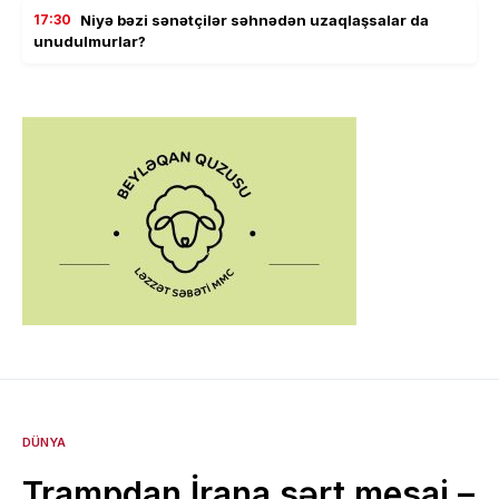
17:30
Niyə bəzi sənətçilər səhnədən uzaqlaşsalar da
unudulmurlar?
DÜNYA
Trampdan İrana sərt mesaj –