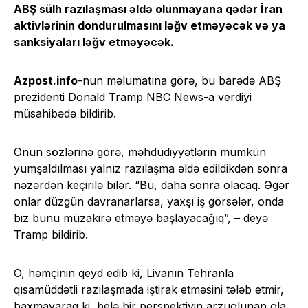
ABŞ sülh razılaşması əldə olunmayana qədər İran
aktivlərinin dondurulmasını ləğv etməyəcək və ya
sanksiyaları ləğv
etməyəcək
.
Azpost.info
-nun məlumatına görə, bu barədə ABŞ
prezidenti Donald Tramp NBC News-a verdiyi
müsahibədə bildirib.
Onun sözlərinə görə, məhdudiyyətlərin mümkün
yumşaldılması yalnız razılaşma əldə edildikdən sonra
nəzərdən keçirilə bilər. “Bu, daha sonra olacaq. Əgər
onlar düzgün davranarlarsa, yaxşı iş görsələr, onda
biz bunu müzakirə etməyə başlayacağıq”, – deyə
Tramp bildirib.
O, həmçinin qeyd edib ki, Livanın Tehranla
qısamüddətli razılaşmada iştirak etməsini tələb etmir,
baxmayaraq ki, belə bir perspektivin arzuolunan ola