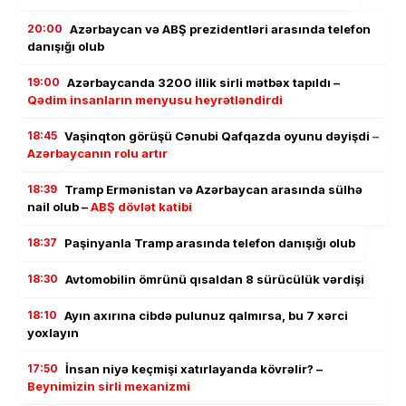
20:00
Azərbaycan və ABŞ prezidentləri arasında telefon
danışığı olub
19:00
Azərbaycanda 3200 illik sirli mətbəx tapıldı –
Qədim insanların menyusu heyrətləndirdi
18:45
Vaşinqton görüşü Cənubi Qafqazda oyunu dəyişdi
–
Azərbaycanın rolu artır
18:39
Tramp Ermənistan və Azərbaycan arasında sülhə
nail olub –
ABŞ dövlət katibi
18:37
Paşinyanla Tramp arasında telefon danışığı olub
18:30
Avtomobilin ömrünü qısaldan 8 sürücülük vərdişi
18:10
Ayın axırına cibdə pulunuz qalmırsa, bu 7 xərci
yoxlayın
17:50
İnsan niyə keçmişi xatırlayanda kövrəlir? –
Beynimizin sirli mexanizmi