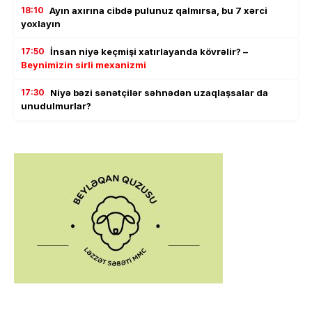
18:10
Ayın axırına cibdə pulunuz qalmırsa, bu 7 xərci
yoxlayın
17:50
İnsan niyə keçmişi xatırlayanda kövrəlir? –
Beynimizin sirli mexanizmi
17:30
Niyə bəzi sənətçilər səhnədən uzaqlaşsalar da
unudulmurlar?