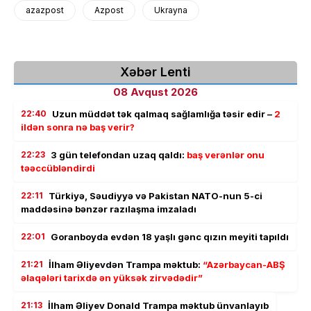
azazpost
Azpost
Ukrayna
Xəbər Lenti
08 Avqust 2026
22:40
Uzun müddət tək qalmaq sağlamlığa təsir edir –
2
ildən sonra nə baş verir?
22:23
3 gün telefondan uzaq qaldı:
baş verənlər onu
təəccübləndirdi
22:11
Türkiyə, Səudiyyə və Pakistan NATO-nun 5-ci
maddəsinə bənzər razılaşma imzaladı
22:01
Goranboyda evdən 18 yaşlı gənc qızın meyiti tapıldı
21:21
İlham Əliyevdən Trampa məktub:
“Azərbaycan-ABŞ
əlaqələri tarixdə ən yüksək zirvədədir”
21:13
İlham Əliyev Donald Trampa məktub ünvanlayıb