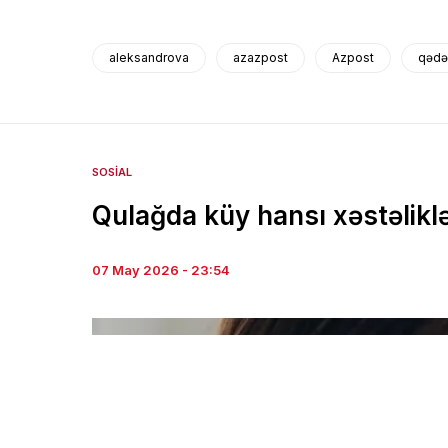
aleksandrova
azazpost
Azpost
qədə
SOSIAL
Qulağda küy hansı xəstəliklə
07 May 2026 - 23:54