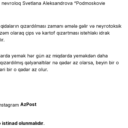
 nevroloq Svetlana Aleksandrova “Podmoskovie
ı qidaların qızardılması zamanı əmələ gəlir və neyrotoksik
zəm olaraq çips və kartof qızartması istehlakı idrak
ır.
hallarda yemək hər gün az miqdarda yeməkdən daha
zardılmış qəlyanaltılar nə qədər az olarsa, beyin bir o
əri bir o qədər az olur.
AzPost
 istinad olunmalıdır
.