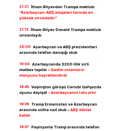
21:21
İlham Əliyevdən Trampa məktub:
“Azərbaycan-ABŞ əlaqələri tarixdə ən
yüksək zirvədədir”
21:13
İlham Əliyev Donald Trampa məktub
ünvanlayıb
20:00
Azərbaycan və ABŞ prezidentləri
arasında telefon danışığı olub
19:00
Azərbaycanda 3200 illik sirli
mətbəx tapıldı –
Qədim insanların
menyusu heyrətləndirdi
18:45
Vaşinqton görüşü Cənubi Qafqazda
oyunu dəyişdi
– Azərbaycanın rolu artır
18:39
Tramp Ermənistan və Azərbaycan
arasında sülhə nail olub –
ABŞ dövlət
katibi
18:37
Paşinyanla Tramp arasında telefon