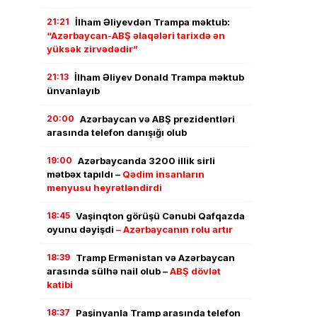
21:21
İlham Əliyevdən Trampa məktub:
“Azərbaycan-ABŞ əlaqələri tarixdə ən
yüksək zirvədədir”
21:13
İlham Əliyev Donald Trampa məktub
ünvanlayıb
20:00
Azərbaycan və ABŞ prezidentləri
arasında telefon danışığı olub
19:00
Azərbaycanda 3200 illik sirli
mətbəx tapıldı –
Qədim insanların
menyusu heyrətləndirdi
18:45
Vaşinqton görüşü Cənubi Qafqazda
oyunu dəyişdi
– Azərbaycanın rolu artır
18:39
Tramp Ermənistan və Azərbaycan
arasında sülhə nail olub –
ABŞ dövlət
katibi
18:37
Paşinyanla Tramp arasında telefon