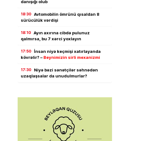
danışığı olub
18:30
Avtomobilin ömrünü qısaldan 8
sürücülük vərdişi
18:10
Ayın axırına cibdə pulunuz
qalmırsa, bu 7 xərci yoxlayın
17:50
İnsan niyə keçmişi xatırlayanda
kövrəlir? –
Beynimizin sirli mexanizmi
17:30
Niyə bəzi sənətçilər səhnədən
uzaqlaşsalar da unudulmurlar?