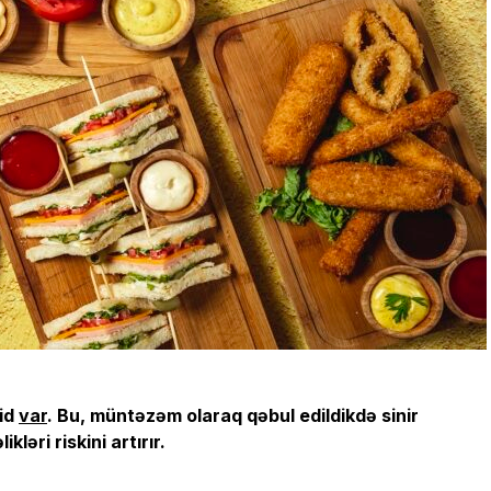
mid
var
. Bu, müntəzəm olaraq qəbul edildikdə sinir
ləri riskini artırır.