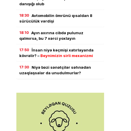
danışığı olub
18:30
Avtomobilin ömrünü qısaldan 8
sürücülük vərdişi
18:10
Ayın axırına cibdə pulunuz
qalmırsa, bu 7 xərci yoxlayın
17:50
İnsan niyə keçmişi xatırlayanda
kövrəlir? –
Beynimizin sirli mexanizmi
17:30
Niyə bəzi sənətçilər səhnədən
uzaqlaşsalar da unudulmurlar?