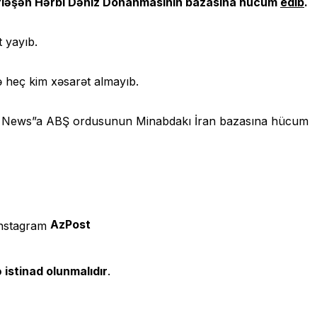
rləşən Hərbi Dəniz Donanmasının bazasına hücum
edib
.
 yayıb.
 heç kim xəsarət almayıb.
Fox News”a ABŞ ordusunun Minabdakı İran bazasına hücum
AzPost
 istinad olunmalıdır
.