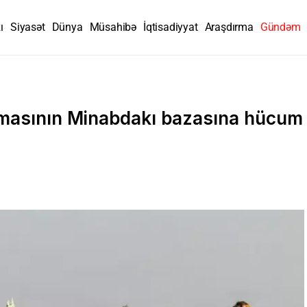
ı
Siyasət
Dünya
Müsahibə
İqtisadiyyat
Araşdırma
Gündəm
nmasının Minabdakı bazasına hücum