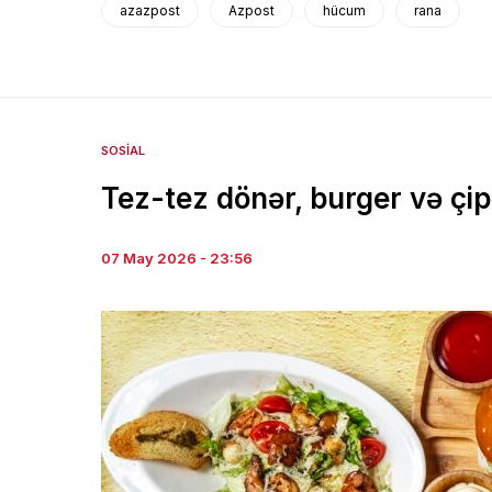
azazpost
Azpost
hücum
rana
SOSIAL
Tez-tez dönər, burger və çip
07 May 2026 - 23:56