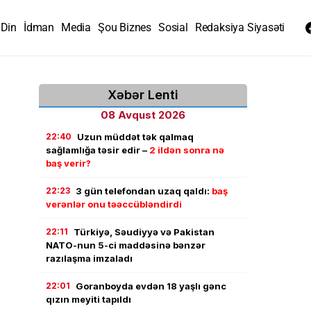
Din
İdman
Media
Şou Biznes
Sosial
Redaksiya Siyasəti
Xəbər Lenti
08 Avqust 2026
22:40
Uzun müddət tək qalmaq
sağlamlığa təsir edir –
2 ildən sonra nə
baş verir?
22:23
3 gün telefondan uzaq qaldı:
baş
verənlər onu təəccübləndirdi
22:11
Türkiyə, Səudiyyə və Pakistan
NATO-nun 5-ci maddəsinə bənzər
razılaşma imzaladı
22:01
Goranboyda evdən 18 yaşlı gənc
qızın meyiti tapıldı