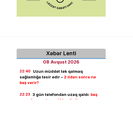
Xəbər Lenti
08 Avqust 2026
22:40
Uzun müddət tək qalmaq
sağlamlığa təsir edir –
2 ildən sonra nə
baş verir?
22:23
3 gün telefondan uzaq qaldı:
baş
verənlər onu təəccübləndirdi
22:11
Türkiyə, Səudiyyə və Pakistan
NATO-nun 5-ci maddəsinə bənzər
razılaşma imzaladı