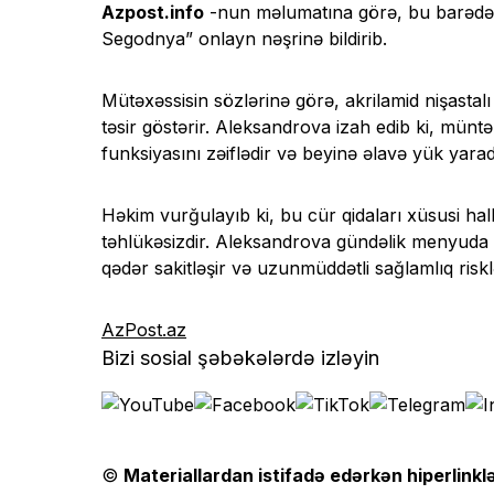
Azpost.info
-nun məlumatına görə, bu barədə
Segodnya” onlayn nəşrinə bildirib.
Mütəxəssisin sözlərinə görə, akrilamid nişastal
təsir göstərir. Aleksandrova izah edib ki, müntə
funksiyasını zəiflədir və beyinə əlavə yük yarad
Həkim vurğulayıb ki, bu cür qidaları xüsusi 
təhlükəsizdir. Aleksandrova gündəlik menyuda qı
qədər sakitləşir və uzunmüddətli sağlamlıq riskl
AzPost.az
Bizi sosial şəbəkələrdə izləyin
©
Materiallardan istifadə edərkən hiperlinklə