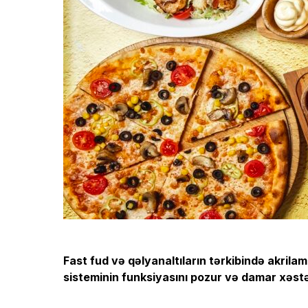
Fast fud və qəlyanaltıların tərkibində akrila
sisteminin funksiyasını pozur və damar xəstəlik