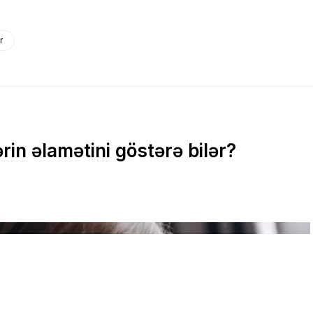
r
rin əlamətini göstərə bilər?