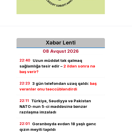
Xəbər Lenti
08 Avqust 2026
22:40
Uzun müddət tək qalmaq
sağlamlığa təsir edir –
2 ildən sonra nə
baş verir?
22:23
3 gün telefondan uzaq qaldı:
baş
verənlər onu təəccübləndirdi
22:11
Türkiyə, Səudiyyə və Pakistan
NATO-nun 5-ci maddəsinə bənzər
razılaşma imzaladı
22:01
Goranboyda evdən 18 yaşlı gənc
qızın meyiti tapıldı