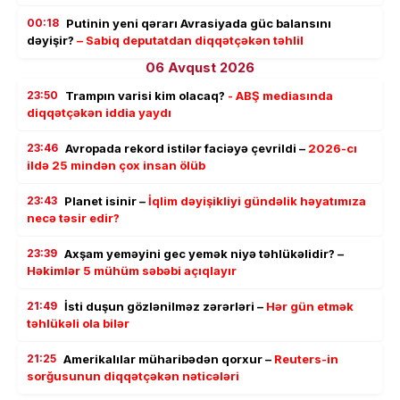
00:18
Putinin yeni qərarı Avrasiyada güc balansını
dəyişir?
– Sabiq deputatdan diqqətçəkən təhlil
06 Avqust 2026
23:50
Trampın varisi kim olacaq?
- ABŞ mediasında
diqqətçəkən iddia yaydı
23:46
Avropada rekord istilər faciəyə çevrildi –
2026-cı
ildə 25 mindən çox insan ölüb
23:43
Planet isinir –
İqlim dəyişikliyi gündəlik həyatımıza
necə təsir edir?
23:39
Axşam yeməyini gec yemək niyə təhlükəlidir? –
Həkimlər 5 mühüm səbəbi açıqlayır
21:49
İsti duşun gözlənilməz zərərləri –
Hər gün etmək
təhlükəli ola bilər
21:25
Amerikalılar müharibədən qorxur –
Reuters-in
sorğusunun diqqətçəkən nəticələri