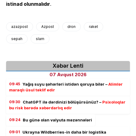
istinad olunmalıdır
.
azazpost
Azpost
dron
raket
sepah
slam
Xəbər Lenti
07 Avqust 2026
09:45
Yağış suyu şəhərləri istidən qoruya bilər –
Alimlər
maraqlı üsul təklif edir
09:30
ChatGPT ilə dərdinizi bölüşürsünüz? –
Psixoloqlar
bu risk barədə xəbərdarlıq edir
09:24
Bu günə olan valyuta məzənnələri
09:01
Ukrayna Wildberries-in daha bir logistika