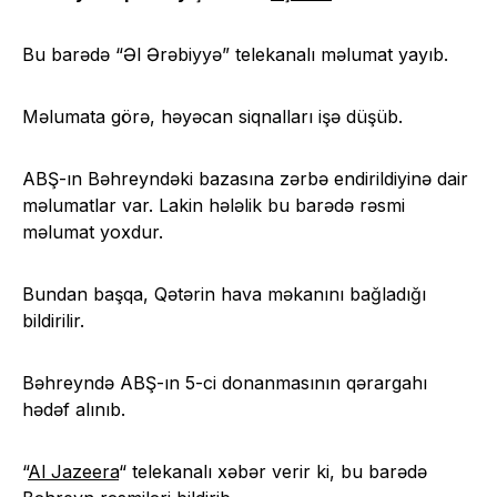
Bu barədə “Əl Ərəbiyyə” telekanalı məlumat yayıb.
Məlumata görə, həyəcan siqnalları işə düşüb.
ABŞ-ın Bəhreyndəki bazasına zərbə endirildiyinə dair
məlumatlar var. Lakin hələlik bu barədə rəsmi
məlumat yoxdur.
Bundan başqa, Qətərin hava məkanını bağladığı
bildirilir.
Bəhreyndə ABŞ-ın 5-ci donanmasının qərargahı
hədəf alınıb.
“
Al Jazeera
“ telekanalı xəbər verir ki, bu barədə