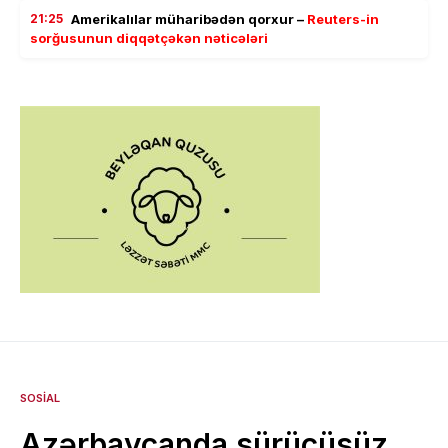
21:25
Amerikalılar müharibədən qorxur –
Reuters-in
sorğusunun diqqətçəkən nəticələri
SOSIAL
Azərbaycanda sürücüsüz