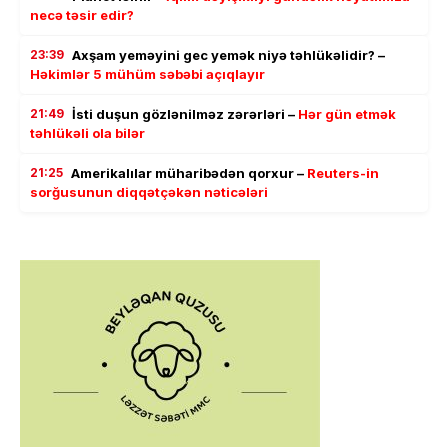
necə təsir edir?
23:39
Axşam yeməyini gec yemək niyə təhlükəlidir? –
Həkimlər 5 mühüm səbəbi açıqlayır
21:49
İsti duşun gözlənilməz zərərləri –
Hər gün etmək
təhlükəli ola bilər
21:25
Amerikalılar müharibədən qorxur –
Reuters-in
sorğusunun diqqətçəkən nəticələri