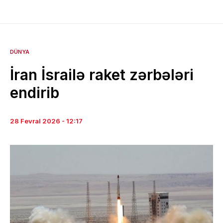
DÜNYA
İran İsrailə raket zərbələri
endirib
28 Fevral 2026 - 12:17