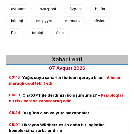
avtonom
azazpost
Azpost
bütün
hüquqi
nəqliyyat
normativ
növləri
Pilot
tətbiqi
üzrə
Xəbər Lenti
07 Avqust 2026
09:45
Yağış suyu şəhərləri istidən qoruya bilər –
Alimlər
maraqlı üsul təklif edir
09:30
ChatGPT ilə dərdinizi bölüşürsünüz? –
Psixoloqlar
bu risk barədə xəbərdarlıq edir
09:24
Bu günə olan valyuta məzənnələri
09:01
Ukrayna Wildberries-in daha bir logistika
kompleksinə zərbə endirib