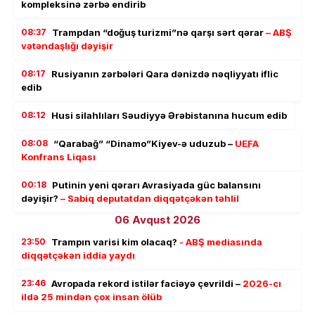
kompleksinə zərbə endirib
08:37
Trampdan “doğuş turizmi”nə qarşı sərt qərar
– ABŞ
vətəndaşlığı dəyişir
08:17
Rusiyanın zərbələri Qara dənizdə nəqliyyatı iflic
edib
08:12
Husi silahlıları Səudiyyə Ərəbistanına hucum edib
08:08
“Qarabağ” “Dinamo”Kiyev-ə uduzub –
UEFA
Konfrans Liqası
00:18
Putinin yeni qərarı Avrasiyada güc balansını
dəyişir?
– Sabiq deputatdan diqqətçəkən təhlil
06 Avqust 2026
23:50
Trampın varisi kim olacaq?
- ABŞ mediasında
diqqətçəkən iddia yaydı
23:46
Avropada rekord istilər faciəyə çevrildi –
2026-cı
ildə 25 mindən çox insan ölüb