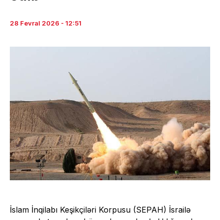
28 Fevral 2026 - 12:51
İslam İnqilabı Keşikçiləri Korpusu (SEPAH) İsrailə