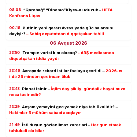
08:08
“Qarabağ” “Dinamo”Kiyev-ə uduzub –
UEFA
Konfrans Liqası
00:18
Putinin yeni qərarı Avrasiyada güc balansını
dəyişir?
– Sabiq deputatdan diqqətçəkən təhlil
06 Avqust 2026
23:50
Trampın varisi kim olacaq?
- ABŞ mediasında
diqqətçəkən iddia yaydı
23:46
Avropada rekord istilər faciəyə çevrildi –
2026-cı
ildə 25 mindən çox insan ölüb
23:43
Planet isinir –
İqlim dəyişikliyi gündəlik həyatımıza
necə təsir edir?
23:39
Axşam yeməyini gec yemək niyə təhlükəlidir? –
Həkimlər 5 mühüm səbəbi açıqlayır
21:49
İsti duşun gözlənilməz zərərləri –
Hər gün etmək
təhlükəli ola bilər