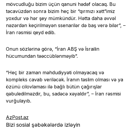
mövcudluğu bizim üçün qanuni hədəf olacaq. Bu
təcavüzdən sonra bizim heç bir “qırmızı xətt”imiz
yoxdur və hər şey mümkündür. Hətta daha əvvəl
nəzərdən keçirilməyən ssenarilər də baş verə bilər”, –
İran rəsmisi qeyd edib.
Onun sözlərinə görə, “İran ABŞ və İsrailin
hücumundan təəccüblənməyib”.
“Heç bir zaman məhdudiyyəti olmayacaq və
kompleks cavab veriləcək. İranın təslim olması və ya
özünü cilovlaması ilə bağlı bütün çağırışlar
qəbuledilməzdir, bu, sadəcə xəyaldır”, – İran rəsmisi
vurğulayıb.
AzPost.az
Bizi sosial şəbəkələrdə izləyin