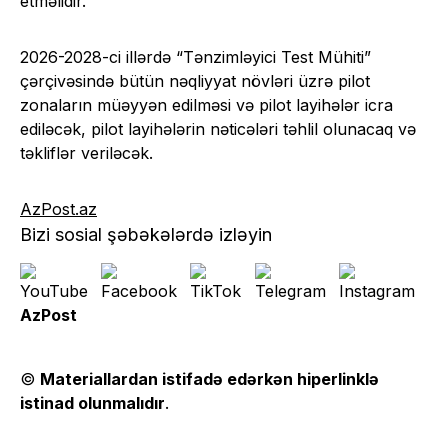
etməlidir.
2026-2028-ci illərdə “Tənzimləyici Test Mühiti”
çərçivəsində bütün nəqliyyat növləri üzrə pilot
zonaların müəyyən edilməsi və pilot layihələr icra
ediləcək, pilot layihələrin nəticələri təhlil olunacaq və
təkliflər veriləcək.
AzPost.az
Bizi sosial şəbəkələrdə izləyin
AzPost
©
Materiallardan istifadə edərkən hiperlinklə
istinad olunmalıdır
.