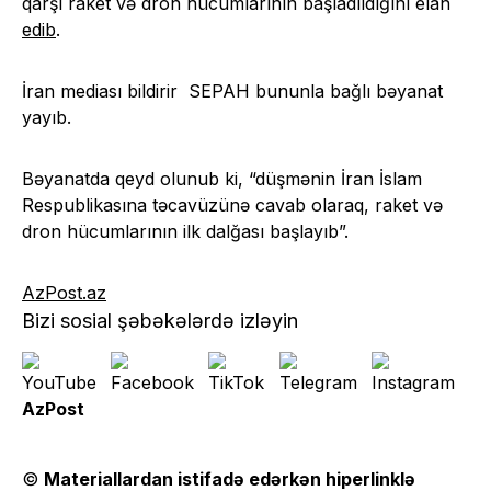
qarşı raket və dron hücumlarının başladıldığını elan
edib
.
İran mediası bildirir SEPAH bununla bağlı bəyanat
yayıb.
Bəyanatda qeyd olunub ki, “düşmənin İran İslam
Respublikasına təcavüzünə cavab olaraq, raket və
dron hücumlarının ilk dalğası başlayıb”.
AzPost.az
Bizi sosial şəbəkələrdə izləyin
AzPost
©
Materiallardan istifadə edərkən hiperlinklə