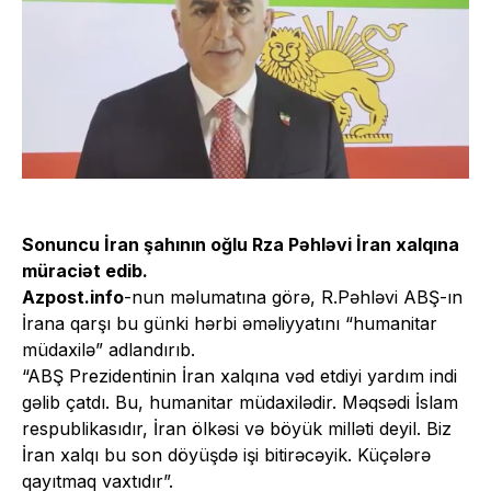
Sonuncu İran şahının oğlu Rza Pəhləvi İran xalqına
müraciət edib.
Azpost.info
-nun məlumatına görə, R.Pəhləvi ABŞ-ın
İrana qarşı bu günki hərbi əməliyyatını “humanitar
müdaxilə” adlandırıb.
“ABŞ Prezidentinin İran xalqına vəd etdiyi yardım indi
gəlib çatdı. Bu, humanitar müdaxilədir. Məqsədi İslam
respublikasıdır, İran ölkəsi və böyük milləti deyil. Biz
İran xalqı bu son döyüşdə işi bitirəcəyik. Küçələrə
qayıtmaq vaxtıdır”.