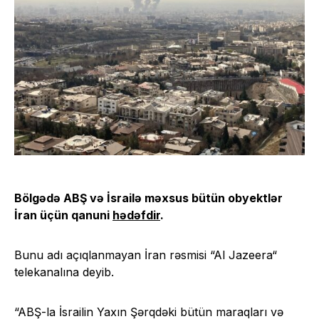
Bölgədə ABŞ və İsrailə məxsus bütün obyektlər
İran üçün qanuni
hədəfdir
.
Bunu adı açıqlanmayan İran rəsmisi “Al Jazeera“
telekanalına deyib.
“ABŞ-la İsrailin Yaxın Şərqdəki bütün maraqları və