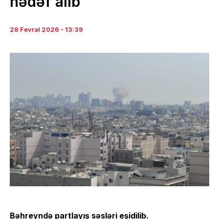
hədəf alıb
28 Fevral 2026 - 13:39
Bəhreyndə partlayış səsləri
eşidilib
.