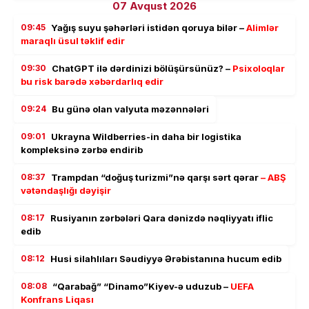
07 Avqust 2026
09:45
Yağış suyu şəhərləri istidən qoruya bilər –
Alimlər
maraqlı üsul təklif edir
09:30
ChatGPT ilə dərdinizi bölüşürsünüz? –
Psixoloqlar
bu risk barədə xəbərdarlıq edir
09:24
Bu günə olan valyuta məzənnələri
09:01
Ukrayna Wildberries-in daha bir logistika
kompleksinə zərbə endirib
08:37
Trampdan “doğuş turizmi”nə qarşı sərt qərar
– ABŞ
vətəndaşlığı dəyişir
08:17
Rusiyanın zərbələri Qara dənizdə nəqliyyatı iflic
edib
08:12
Husi silahlıları Səudiyyə Ərəbistanına hucum edib
08:08
“Qarabağ” “Dinamo”Kiyev-ə uduzub –
UEFA
Konfrans Liqası