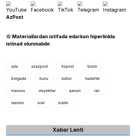
AzPost
©
Materiallardan istifadə edərkən hiperlinklə
istinad olunmalıdır
.
ada
azazpost
Azpost
bizim
bölgədə
bunu
bütün
hədəfdir
məxsus
obyektlər
qanuni
ran
rəsmisi
srail
srailin
Xəbər Lenti