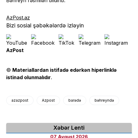
Bəhreyn rəsmiləri bildirib.
AzPost.az
Bizi sosial şəbəkələrdə izləyin
AzPost
©
Materiallardan istifadə edərkən hiperlinklə
istinad olunmalıdır
.
azazpost
Azpost
barədə
bəhreyndə
Xəbər Lenti
07 Avqust 2026