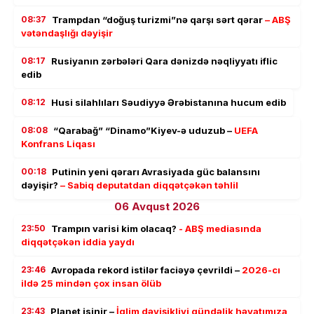
08:37
Trampdan “doğuş turizmi”nə qarşı sərt qərar
– ABŞ
vətəndaşlığı dəyişir
08:17
Rusiyanın zərbələri Qara dənizdə nəqliyyatı iflic
edib
08:12
Husi silahlıları Səudiyyə Ərəbistanına hucum edib
08:08
“Qarabağ” “Dinamo”Kiyev-ə uduzub –
UEFA
Konfrans Liqası
00:18
Putinin yeni qərarı Avrasiyada güc balansını
dəyişir?
– Sabiq deputatdan diqqətçəkən təhlil
06 Avqust 2026
23:50
Trampın varisi kim olacaq?
- ABŞ mediasında
diqqətçəkən iddia yaydı
23:46
Avropada rekord istilər faciəyə çevrildi –
2026-cı
ildə 25 mindən çox insan ölüb
23:43
Planet isinir –
İqlim dəyişikliyi gündəlik həyatımıza