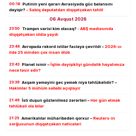
00:18
Putinin yeni qərarı Avrasiyada güc balansını
dəyişir?
– Sabiq deputatdan diqqətçəkən təhlil
06 Avqust 2026
23:50
Trampın varisi kim olacaq?
- ABŞ mediasında
diqqətçəkən iddia yaydı
23:46
Avropada rekord istilər faciəyə çevrildi –
2026-cı
ildə 25 mindən çox insan ölüb
23:43
Planet isinir –
İqlim dəyişikliyi gündəlik həyatımıza
necə təsir edir?
23:39
Axşam yeməyini gec yemək niyə təhlükəlidir? –
Həkimlər 5 mühüm səbəbi açıqlayır
21:49
İsti duşun gözlənilməz zərərləri –
Hər gün etmək
təhlükəli ola bilər
21:25
Amerikalılar müharibədən qorxur –
Reuters-in
sorğusunun diqqətçəkən nəticələri