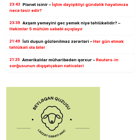
23:43
Planet isinir –
İqlim dəyişikliyi gündəlik həyatımıza
necə təsir edir?
23:39
Axşam yeməyini gec yemək niyə təhlükəlidir? –
Həkimlər 5 mühüm səbəbi açıqlayır
21:49
İsti duşun gözlənilməz zərərləri –
Hər gün etmək
təhlükəli ola bilər
21:25
Amerikalılar müharibədən qorxur –
Reuters-in
sorğusunun diqqətçəkən nəticələri