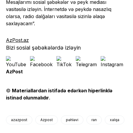
Mesajlarımı sosial şəbəkələr və peyk mediası
vasitəsilə izləyin. İnternetdə və peykdə nasazlıq
olarsa, radio dalğaları vasitəsilə sizinlə əlaqə
saxlayacam”.
AzPost.az
Bizi sosial şəbəkələrdə izləyin
AzPost
©
Materiallardan istifadə edərkən hiperlinklə
istinad olunmalıdır
.
azazpost
Azpost
pəhləvi
ran
xalqa