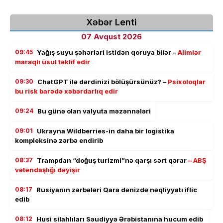
Xəbər Lenti
07 Avqust 2026
09:45
Yağış suyu şəhərləri istidən qoruya bilər –
Alimlər
maraqlı üsul təklif edir
09:30
ChatGPT ilə dərdinizi bölüşürsünüz? –
Psixoloqlar
bu risk barədə xəbərdarlıq edir
09:24
Bu günə olan valyuta məzənnələri
09:01
Ukrayna Wildberries-in daha bir logistika
kompleksinə zərbə endirib
08:37
Trampdan “doğuş turizmi”nə qarşı sərt qərar
– ABŞ
vətəndaşlığı dəyişir
08:17
Rusiyanın zərbələri Qara dənizdə nəqliyyatı iflic
edib
08:12
Husi silahlıları Səudiyyə Ərəbistanına hucum edib