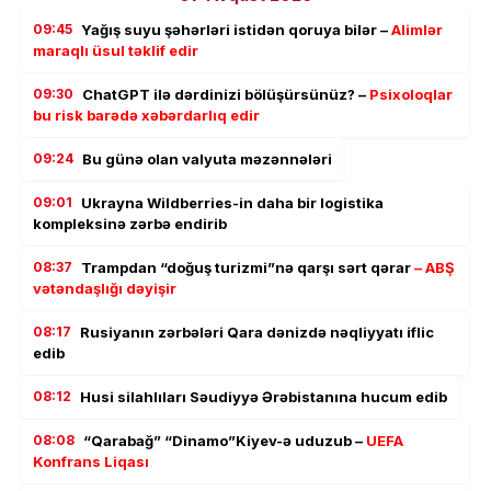
09:45
Yağış suyu şəhərləri istidən qoruya bilər –
Alimlər
maraqlı üsul təklif edir
09:30
ChatGPT ilə dərdinizi bölüşürsünüz? –
Psixoloqlar
bu risk barədə xəbərdarlıq edir
09:24
Bu günə olan valyuta məzənnələri
09:01
Ukrayna Wildberries-in daha bir logistika
kompleksinə zərbə endirib
08:37
Trampdan “doğuş turizmi”nə qarşı sərt qərar
– ABŞ
vətəndaşlığı dəyişir
08:17
Rusiyanın zərbələri Qara dənizdə nəqliyyatı iflic
edib
08:12
Husi silahlıları Səudiyyə Ərəbistanına hucum edib
08:08
“Qarabağ” “Dinamo”Kiyev-ə uduzub –
UEFA
Konfrans Liqası