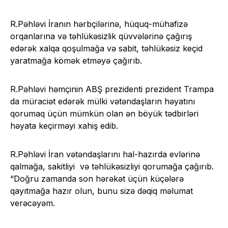
R.Pəhləvi İranın hərbçilərinə, hüquq-mühafizə
orqanlarına və təhlükəsizlik qüvvələrinə çağırış
edərək xalqa qoşulmağa və sabit, təhlükəsiz keçid
yaratmağa kömək etməyə çağırıb.
R.Pəhləvi həmçinin ABŞ prezidenti prezident Trampa
da müraciət edərək mülki vətəndaşların həyatını
qorumaq üçün mümkün olan ən böyük tədbirləri
həyata keçirməyi xahiş edib.
R.Pəhləvi İran vətəndaşlarını hal-hazırda evlərinə
qalmağa, sakitliyi və təhlükəsizliyi qorumağa çağırıb.
“Doğru zamanda son hərəkət üçün küçələrə
qayıtmağa hazır olun, bunu sizə dəqiq məlumat
verəcəyəm.