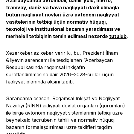
Azərbaycanda avtomobil, dəmir yolu, metro,
tramvay, dəniz və hava nəqliyyatı daxil olmaqla
bütün nəqliyyat növləri üzrə avtonom nəqliyyat
vasitələrinin tətbiqi üçün normativ hüquqi,
texnoloji və institusional bazanın yaradılması və
mərhələli tətbiqinin təmin edilməsi nəzərdə
tutulub
.
Xezerxeber.az xəbər verir ki, bu, Prezident İlham
Əliyevin sərəncamı ilə təsdiqlənən “Azərbaycan
Respublikasında rəqəmsal inkişafın
sürətləndirilməsinə dair 2026−2028-ci illər üçün
fəaliyyət planında əksini tapıb.
Sərəncama əsasən, Rəqəmsal İnkişaf və Nəqliyyat
Nazirliyi (RİNN) aidiyyəti dövlət orqanları (qurumları)
ilə birgə avtonom nəqliyyat sistemlərinin tətbiqi üzrə
beynəlxalq təcrübənin təhlili və normativ hüquqi
bazanın formalaşdırılması üzrə təklifləri təqdim