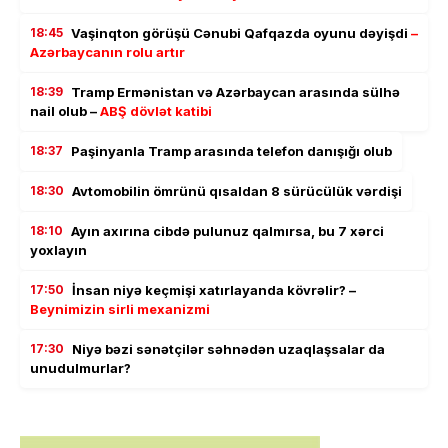
18:45
Vaşinqton görüşü Cənubi Qafqazda oyunu dəyişdi
–
Azərbaycanın rolu artır
18:39
Tramp Ermənistan və Azərbaycan arasında sülhə
nail olub –
ABŞ dövlət katibi
18:37
Paşinyanla Tramp arasında telefon danışığı olub
18:30
Avtomobilin ömrünü qısaldan 8 sürücülük vərdişi
18:10
Ayın axırına cibdə pulunuz qalmırsa, bu 7 xərci
yoxlayın
17:50
İnsan niyə keçmişi xatırlayanda kövrəlir? –
Beynimizin sirli mexanizmi
17:30
Niyə bəzi sənətçilər səhnədən uzaqlaşsalar da
unudulmurlar?