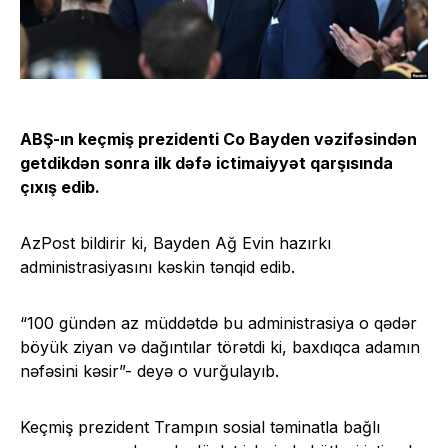
ABŞ-ın keçmiş prezidenti Co Bayden vəzifəsindən
getdikdən sonra ilk dəfə ictimaiyyət qarşısında
çıxış edib.
AzPost bildirir ki, Bayden Ağ Evin hazırkı
administrasiyasını kəskin tənqid edib.
“100 gündən az müddətdə bu administrasiya o qədər
böyük ziyan və dağıntılar törətdi ki, baxdıqca adamın
nəfəsini kəsir”- deyə o vurğulayıb.
Keçmiş prezident Trampın sosial təminatla bağlı