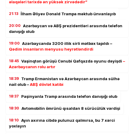
əlaqələri tarixdə ən yüksək zirvədədir”
21:13
İlham Əliyev Donald Trampa məktub ünvanlayıb
20:00
Azərbaycan və ABŞ prezidentləri arasında telefon
danışığı olub
19:00
Azərbaycanda 3200 illik sirli mətbəx tapıldı –
Qədim insanların menyusu heyrətləndirdi
18:45
Vaşinqton görüşü Cənubi Qafqazda oyunu dəyişdi
–
Azərbaycanın rolu artır
18:39
Tramp Ermənistan və Azərbaycan arasında sülhə
nail olub –
ABŞ dövlət katibi
18:37
Paşinyanla Tramp arasında telefon danışığı olub
18:30
Avtomobilin ömrünü qısaldan 8 sürücülük vərdişi
18:10
Ayın axırına cibdə pulunuz qalmırsa, bu 7 xərci
yoxlayın