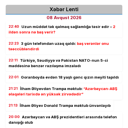
Xəbər Lenti
08 Avqust 2026
22:40
Uzun müddət tək qalmaq sağlamlığa təsir edir –
2
ildən sonra nə baş verir?
22:23
3 gün telefondan uzaq qaldı:
baş verənlər onu
təəccübləndirdi
22:11
Türkiyə, Səudiyyə və Pakistan NATO-nun 5-ci
maddəsinə bənzər razılaşma imzaladı
22:01
Goranboyda evdən 18 yaşlı gənc qızın meyiti tapıldı
21:21
İlham Əliyevdən Trampa məktub:
“Azərbaycan-ABŞ
əlaqələri tarixdə ən yüksək zirvədədir”
21:13
İlham Əliyev Donald Trampa məktub ünvanlayıb
20:00
Azərbaycan və ABŞ prezidentləri arasında telefon
danışığı olub