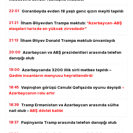
22:01
Goranboyda evdən 18 yaşlı gənc qızın meyiti tapıldı
21:21
İlham Əliyevdən Trampa məktub:
“Azərbaycan-ABŞ
əlaqələri tarixdə ən yüksək zirvədədir”
21:13
İlham Əliyev Donald Trampa məktub ünvanlayıb
20:00
Azərbaycan və ABŞ prezidentləri arasında telefon
danışığı olub
19:00
Azərbaycanda 3200 illik sirli mətbəx tapıldı –
Qədim insanların menyusu heyrətləndirdi
18:45
Vaşinqton görüşü Cənubi Qafqazda oyunu dəyişdi
–
Azərbaycanın rolu artır
18:39
Tramp Ermənistan və Azərbaycan arasında sülhə
nail olub –
ABŞ dövlət katibi
18:37
Paşinyanla Tramp arasında telefon danışığı olub