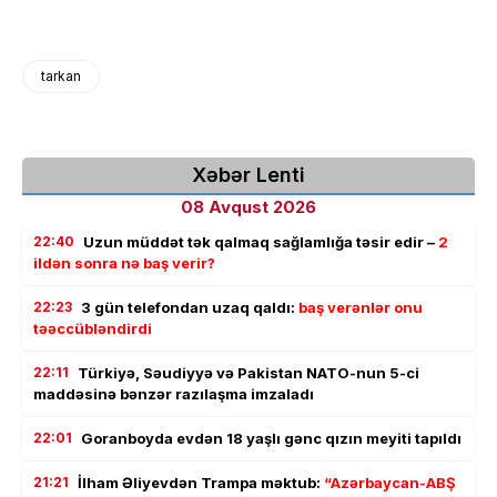
tarkan
Xəbər Lenti
08 Avqust 2026
22:40
Uzun müddət tək qalmaq sağlamlığa təsir edir –
2
ildən sonra nə baş verir?
22:23
3 gün telefondan uzaq qaldı:
baş verənlər onu
təəccübləndirdi
22:11
Türkiyə, Səudiyyə və Pakistan NATO-nun 5-ci
maddəsinə bənzər razılaşma imzaladı
22:01
Goranboyda evdən 18 yaşlı gənc qızın meyiti tapıldı
21:21
İlham Əliyevdən Trampa məktub:
“Azərbaycan-ABŞ