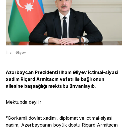
İlham Əliyev
Azərbaycan Prezidenti İlham Əliyev ictimai-siyasi
xadim Riçard Armitacın vəfatı ilə bağlı onun
ailəsinə başsağlığı məktubu ünvanlayıb.
Məktubda deyilir:
“Görkəmli dövlət xadimi, diplomat və ictimai-siyasi
xadim, Azərbaycanın böyük dostu Riçard Armitacın