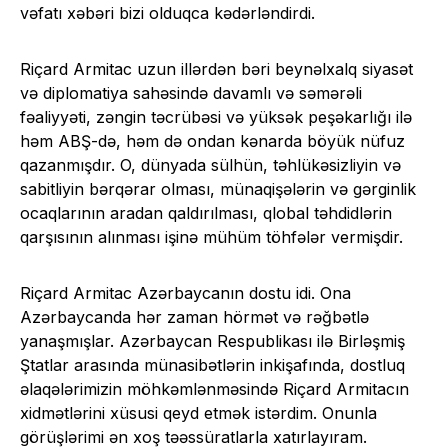
vəfatı xəbəri bizi olduqca kədərləndirdi.
Riçard Armitac uzun illərdən bəri beynəlxalq siyasət
və diplomatiya sahəsində davamlı və səmərəli
fəaliyyəti, zəngin təcrübəsi və yüksək peşəkarlığı ilə
həm ABŞ-də, həm də ondan kənarda böyük nüfuz
qazanmışdır. O, dünyada sülhün, təhlükəsizliyin və
sabitliyin bərqərar olması, münaqişələrin və gərginlik
ocaqlarının aradan qaldırılması, qlobal təhdidlərin
qarşısının alınması işinə mühüm töhfələr vermişdir.
Riçard Armitac Azərbaycanın dostu idi. Ona
Azərbaycanda hər zaman hörmət və rəğbətlə
yanaşmışlar. Azərbaycan Respublikası ilə Birləşmiş
Ştatlar arasında münasibətlərin inkişafında, dostluq
əlaqələrimizin möhkəmlənməsində Riçard Armitacın
xidmətlərini xüsusi qeyd etmək istərdim. Onunla
görüşlərimi ən xoş təəssüratlarla xatırlayıram.