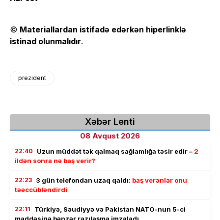
©
Materiallardan istifadə edərkən hiperlinklə
istinad olunmalıdır
.
prezident
Xəbər Lenti
08 Avqust 2026
22:40
Uzun müddət tək qalmaq sağlamlığa təsir edir –
2
ildən sonra nə baş verir?
22:23
3 gün telefondan uzaq qaldı:
baş verənlər onu
təəccübləndirdi
22:11
Türkiyə, Səudiyyə və Pakistan NATO-nun 5-ci
maddəsinə bənzər razılaşma imzaladı