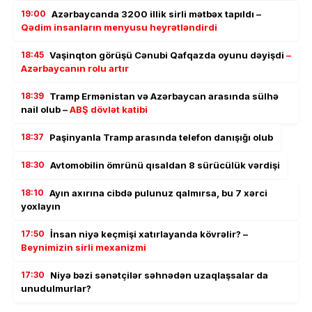
19:00
Azərbaycanda 3200 illik sirli mətbəx tapıldı –
Qədim insanların menyusu heyrətləndirdi
18:45
Vaşinqton görüşü Cənubi Qafqazda oyunu dəyişdi
–
Azərbaycanın rolu artır
18:39
Tramp Ermənistan və Azərbaycan arasında sülhə
nail olub –
ABŞ dövlət katibi
18:37
Paşinyanla Tramp arasında telefon danışığı olub
18:30
Avtomobilin ömrünü qısaldan 8 sürücülük vərdişi
18:10
Ayın axırına cibdə pulunuz qalmırsa, bu 7 xərci
yoxlayın
17:50
İnsan niyə keçmişi xatırlayanda kövrəlir? –
Beynimizin sirli mexanizmi
17:30
Niyə bəzi sənətçilər səhnədən uzaqlaşsalar da
unudulmurlar?