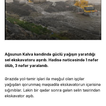
Ağsunun Kalva kəndində güclü yağışın yaratdığı
sel ekskavatoru aşırıb. Hadisə nəticəsində 1 nəfər
ölüb, 3 nəfər yaralanıb.
Ərazidə yol-təmir işləri ilə məşğul olan işçilər
yağışdan qorunmaq məqsədilə ekskavatorun içərisinə
sığınıblar. Lakin bir qədər sonra gələn selin təsirindən
ekskavator aşıb.