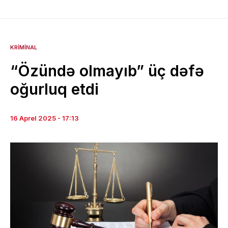
KRIMINAL
“Özündə olmayıb” üç dəfə
oğurluq etdi
16 Aprel 2025 - 17:13