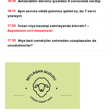
18:30
Avtomobilin ömrünü qısaldan 8 sürücülük vərdişi
18:10
Ayın axırına cibdə pulunuz qalmırsa, bu 7 xərci
yoxlayın
17:50
İnsan niyə keçmişi xatırlayanda kövrəlir? –
Beynimizin sirli mexanizmi
17:30
Niyə bəzi sənətçilər səhnədən uzaqlaşsalar da
unudulmurlar?