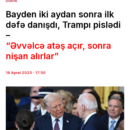
DÜNYA
Bayden iki aydan sonra ilk
dəfə danışdı, Trampı pislədi
–
“Əvvəlcə atəş açır, sonra
nişan alırlar”
16 Aprel 2025 - 17:50