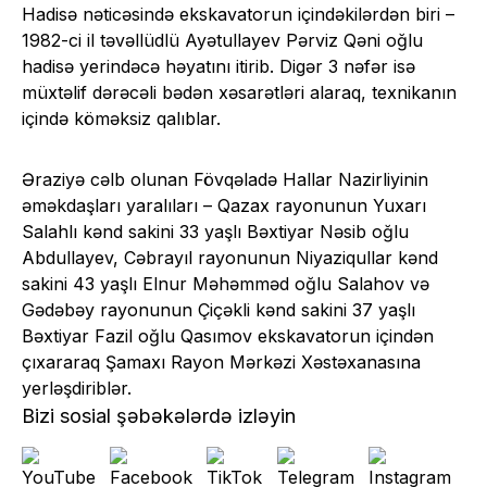
Hadisə nəticəsində ekskavatorun içindəkilərdən biri –
1982-ci il təvəllüdlü Ayətullayev Pərviz Qəni oğlu
hadisə yerindəcə həyatını itirib. Digər 3 nəfər isə
müxtəlif dərəcəli bədən xəsarətləri alaraq, texnikanın
içində köməksiz qalıblar.
Əraziyə cəlb olunan Fövqəladə Hallar Nazirliyinin
əməkdaşları yaralıları – Qazax rayonunun Yuxarı
Salahlı kənd sakini 33 yaşlı Bəxtiyar Nəsib oğlu
Abdullayev, Cəbrayıl rayonunun Niyaziqullar kənd
sakini 43 yaşlı Elnur Məhəmməd oğlu Salahov və
Gədəbəy rayonunun Çiçəkli kənd sakini 37 yaşlı
Bəxtiyar Fazil oğlu Qasımov ekskavatorun içindən
çıxararaq Şamaxı Rayon Mərkəzi Xəstəxanasına
yerləşdiriblər.
Bizi sosial şəbəkələrdə izləyin