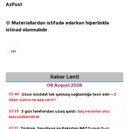
AzPost
©
Materiallardan istifadə edərkən hiperlinklə
istinad olunmalıdır
.
sel
Xəbər Lenti
08 Avqust 2026
22:40
Uzun müddət tək qalmaq sağlamlığa təsir edir –
2
ildən sonra nə baş verir?
22:23
3 gün telefondan uzaq qaldı:
baş verənlər onu
təəccübləndirdi
22:11
Türkiyə, Səudiyyə və Pakistan NATO-nun 5-ci