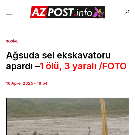
SOSIAL
Ağsuda sel ekskavatoru
apardı –
1 ölü, 3 yaralı /FOTO
16 Aprel 2025 - 18:54