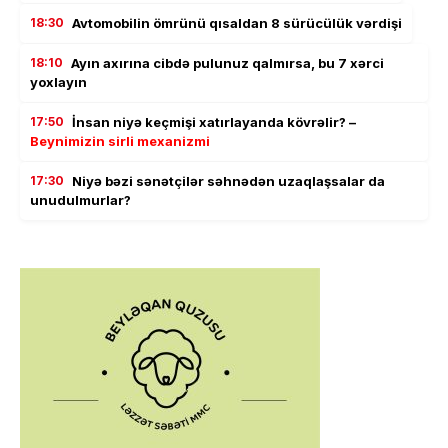
18:30
Avtomobilin ömrünü qısaldan 8 sürücülük vərdişi
18:10
Ayın axırına cibdə pulunuz qalmırsa, bu 7 xərci
yoxlayın
17:50
İnsan niyə keçmişi xatırlayanda kövrəlir? –
Beynimizin sirli mexanizmi
17:30
Niyə bəzi sənətçilər səhnədən uzaqlaşsalar da
unudulmurlar?