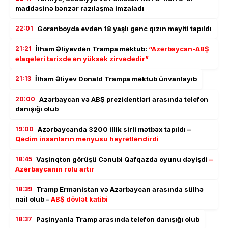
maddəsinə bənzər razılaşma imzaladı
22:01
Goranboyda evdən 18 yaşlı gənc qızın meyiti tapıldı
21:21
İlham Əliyevdən Trampa məktub:
“Azərbaycan-ABŞ
əlaqələri tarixdə ən yüksək zirvədədir”
21:13
İlham Əliyev Donald Trampa məktub ünvanlayıb
20:00
Azərbaycan və ABŞ prezidentləri arasında telefon
danışığı olub
19:00
Azərbaycanda 3200 illik sirli mətbəx tapıldı –
Qədim insanların menyusu heyrətləndirdi
18:45
Vaşinqton görüşü Cənubi Qafqazda oyunu dəyişdi
–
Azərbaycanın rolu artır
18:39
Tramp Ermənistan və Azərbaycan arasında sülhə
nail olub –
ABŞ dövlət katibi
18:37
Paşinyanla Tramp arasında telefon danışığı olub