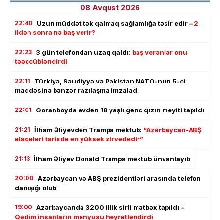
08 Avqust 2026
22:40
Uzun müddət tək qalmaq sağlamlığa təsir edir –
2
ildən sonra nə baş verir?
22:23
3 gün telefondan uzaq qaldı:
baş verənlər onu
təəccübləndirdi
22:11
Türkiyə, Səudiyyə və Pakistan NATO-nun 5-ci
maddəsinə bənzər razılaşma imzaladı
22:01
Goranboyda evdən 18 yaşlı gənc qızın meyiti tapıldı
21:21
İlham Əliyevdən Trampa məktub:
“Azərbaycan-ABŞ
əlaqələri tarixdə ən yüksək zirvədədir”
21:13
İlham Əliyev Donald Trampa məktub ünvanlayıb
20:00
Azərbaycan və ABŞ prezidentləri arasında telefon
danışığı olub
19:00
Azərbaycanda 3200 illik sirli mətbəx tapıldı –
Qədim insanların menyusu heyrətləndirdi