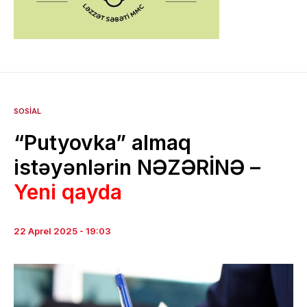
SOSIAL
“Putyovka” almaq
istəyənlərin NƏZƏRİNƏ –
Yeni qayda
22 Aprel 2025 - 19:03