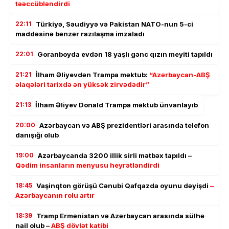
təəccübləndirdi
22:11
Türkiyə, Səudiyyə və Pakistan NATO-nun 5-ci
maddəsinə bənzər razılaşma imzaladı
22:01
Goranboyda evdən 18 yaşlı gənc qızın meyiti tapıldı
21:21
İlham Əliyevdən Trampa məktub:
“Azərbaycan-ABŞ
əlaqələri tarixdə ən yüksək zirvədədir”
21:13
İlham Əliyev Donald Trampa məktub ünvanlayıb
20:00
Azərbaycan və ABŞ prezidentləri arasında telefon
danışığı olub
19:00
Azərbaycanda 3200 illik sirli mətbəx tapıldı –
Qədim insanların menyusu heyrətləndirdi
18:45
Vaşinqton görüşü Cənubi Qafqazda oyunu dəyişdi
–
Azərbaycanın rolu artır
18:39
Tramp Ermənistan və Azərbaycan arasında sülhə
nail olub –
ABŞ dövlət katibi