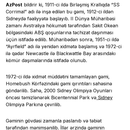
AzPost
bildirir ki, 1911-ci ildə Birləşmiş Krallıqda “SS
Corrimal” adı ilə inşa edilən bu gəmi, 1912-ci ildən
Sidneydə fəaliyyətə başlayıb. II Dünya Müharibəsi
zamanı Avstraliya hökuməti tərəfindən Sakit Okean
bölgəsindəki ABŞ qoşunlarına təchizat daşınması
üçün istifadə edilib. Müharibədən sonra, 1951-ci ildə
“Ayrfield” adı ilə yenidən xidmətə başlamış və 1972-ci
ilə qədər Newcastle ilə Blackwattle Bay arasındakı
kömür daşımalarında istifadə olunub.
1972-ci ildə xidmət müddətini tamamlayan gəmi,
Homebush Körfəzindəki gəmi qırıntıları sahəsinə
göndərilib. Sahə, 2000 Sidney Olimpiya Oyunları
öncəsi təmizlənərək Bicentennial Park və
Sidney
Olimpiya Parkına çevrilib.
Gəminin gövdəsi zamanla paslanıb və təbiət
tərəfindən mənimsənilib. İllər ərzində gəminin