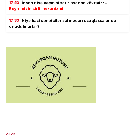
17:50
İnsan niyə keçmişi xatırlayanda kövrəlir? –
Beynimizin sirli mexanizmi
17:30
Niyə bəzi sənətçilər səhnədən uzaqlaşsalar da
unudulmurlar?
ÖLKƏ