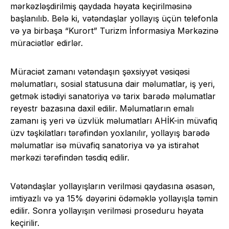
mərkəzləşdirilmiş qaydada həyata keçirilməsinə
başlanılıb. Belə ki, vətəndaşlar yollayış üçün telefonla
və ya birbaşa “Kurort” Turizm İnformasiya Mərkəzinə
müraciətlər edirlər.
Müraciət zamanı vətəndaşın şəxsiyyət vəsiqəsi
məlumatları, sosial statusuna dair məlumatlar, iş yeri,
getmək istədiyi sanatoriya və tarix barədə məlumatlar
reyestr bazasına daxil edilir. Məlumatların emalı
zamanı iş yeri və üzvlük məlumatları AHİK-in müvafiq
üzv təşkilatları tərəfindən yoxlanılır, yollayış barədə
məlumatlar isə müvafiq sanatoriya və ya istirahət
mərkəzi tərəfindən təsdiq edilir.
Vətəndaşlar yollayışların verilməsi qaydasına əsasən,
imtiyazlı və ya 15% dəyərini ödəməklə yollayışla təmin
edilir. Sonra yollayışın verilməsi proseduru həyata
keçirilir.