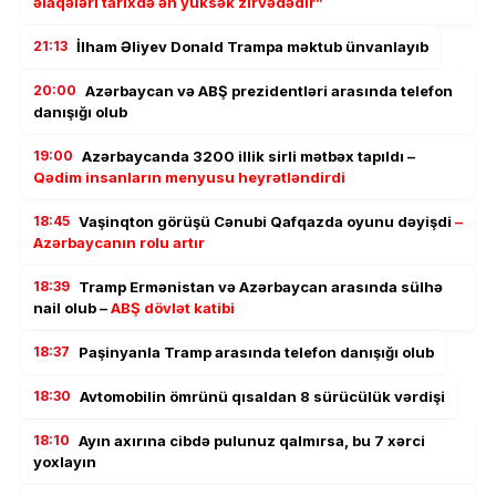
əlaqələri tarixdə ən yüksək zirvədədir”
21:13
İlham Əliyev Donald Trampa məktub ünvanlayıb
20:00
Azərbaycan və ABŞ prezidentləri arasında telefon
danışığı olub
19:00
Azərbaycanda 3200 illik sirli mətbəx tapıldı –
Qədim insanların menyusu heyrətləndirdi
18:45
Vaşinqton görüşü Cənubi Qafqazda oyunu dəyişdi
–
Azərbaycanın rolu artır
18:39
Tramp Ermənistan və Azərbaycan arasında sülhə
nail olub –
ABŞ dövlət katibi
18:37
Paşinyanla Tramp arasında telefon danışığı olub
18:30
Avtomobilin ömrünü qısaldan 8 sürücülük vərdişi
18:10
Ayın axırına cibdə pulunuz qalmırsa, bu 7 xərci
yoxlayın