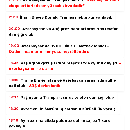
İlham Əliyevdən Trampa məktub:
“Azərbaycan-ABŞ
əlaqələri tarixdə ən yüksək zirvədədir”
21:13
İlham Əliyev Donald Trampa məktub ünvanlayıb
20:00
Azərbaycan və ABŞ prezidentləri arasında telefon
danışığı olub
19:00
Azərbaycanda 3200 illik sirli mətbəx tapıldı –
Qədim insanların menyusu heyrətləndirdi
18:45
Vaşinqton görüşü Cənubi Qafqazda oyunu dəyişdi
–
Azərbaycanın rolu artır
18:39
Tramp Ermənistan və Azərbaycan arasında sülhə
nail olub –
ABŞ dövlət katibi
18:37
Paşinyanla Tramp arasında telefon danışığı olub
18:30
Avtomobilin ömrünü qısaldan 8 sürücülük vərdişi
18:10
Ayın axırına cibdə pulunuz qalmırsa, bu 7 xərci
yoxlayın