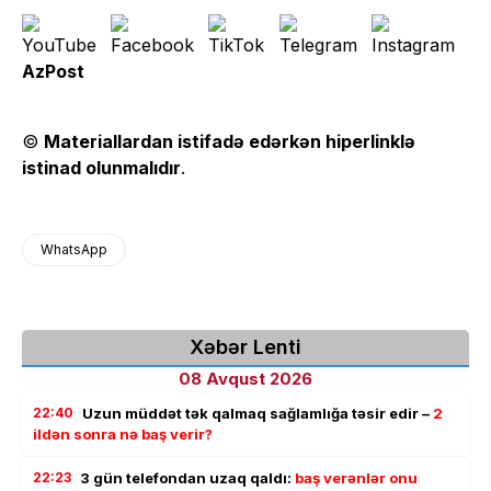
AzPost
©
Materiallardan istifadə edərkən hiperlinklə
istinad olunmalıdır
.
WhatsApp
Xəbər Lenti
08 Avqust 2026
22:40
Uzun müddət tək qalmaq sağlamlığa təsir edir –
2
ildən sonra nə baş verir?
22:23
3 gün telefondan uzaq qaldı:
baş verənlər onu