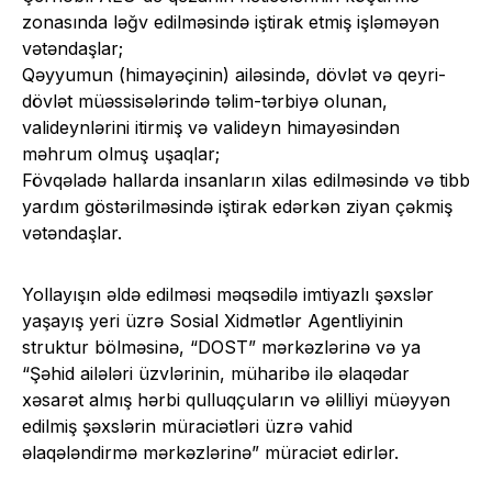
zonasında ləğv edilməsində iştirak etmiş işləməyən
vətəndaşlar;
Qəyyumun (himayəçinin) ailəsində, dövlət və qeyri-
dövlət müəssisələrində təlim-tərbiyə olunan,
valideynlərini itirmiş və valideyn himayəsindən
məhrum olmuş uşaqlar;
Fövqəladə hallarda insanların xilas edilməsində və tibb
yardım göstərilməsində iştirak edərkən ziyan çəkmiş
vətəndaşlar.
Yollayışın əldə edilməsi məqsədilə imtiyazlı şəxslər
yaşayış yeri üzrə Sosial Xidmətlər Agentliyinin
struktur bölməsinə, “DOST” mərkəzlərinə və ya
“Şəhid ailələri üzvlərinin, müharibə ilə əlaqədar
xəsarət almış hərbi qulluqçuların və əlilliyi müəyyən
edilmiş şəxslərin müraciətləri üzrə vahid
əlaqələndirmə mərkəzlərinə” müraciət edirlər.