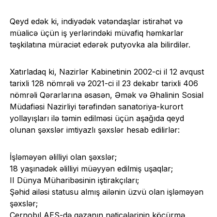
Qeyd edək ki, indiyədək vətəndaşlar istirahət və
müalicə üçün iş yerlərindəki müvafiq həmkarlar
təşkilatına müraciət edərək putyovka ala bilirdilər.
Xatırladaq ki, Nazirlər Kabinetinin 2002-ci il 12 avqust
tarixli 128 nömrəli və 2021-ci il 23 dekabr tarixli 406
nömrəli Qərarlarına əsasən, Əmək və Əhalinin Sosial
Müdafiəsi Nazirliyi tərəfindən sanatoriya-kurort
yollayışları ilə təmin edilməsi üçün aşağıda qeyd
olunan şəxslər imtiyazlı şəxslər hesab edilirlər:
İşləməyən əlilliyi olan şəxslər;
18 yaşınadək əlilliyi müəyyən edilmiş uşaqlar;
II Dünya Müharibəsinin iştirakçıları;
Şəhid ailəsi statusu almış ailənin üzvü olan işləməyən
şəxslər;
Çernobıl AES-də qəzanın nəticələrinin köçürmə