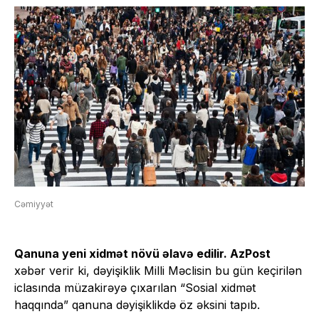
Cəmiyyət
Qanuna yeni xidmət növü əlavə edilir. AzPost
xəbər verir ki, dəyişiklik Milli Məclisin bu gün keçirilən
iclasında müzakirəyə çıxarılan “Sosial xidmət
haqqında” qanuna dəyişiklikdə öz əksini tapıb.