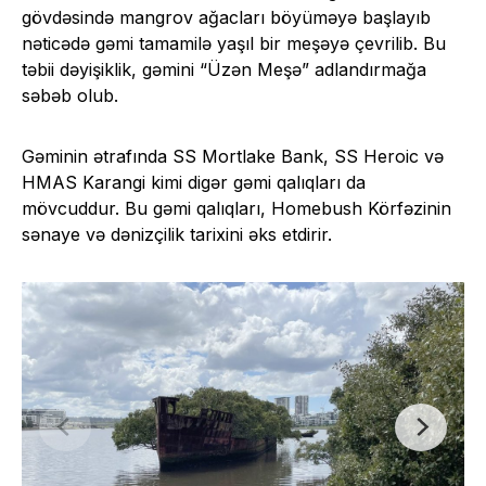
gövdəsində mangrov ağacları böyüməyə başlayıb
nəticədə gəmi tamamilə yaşıl bir meşəyə çevrilib. Bu
təbii dəyişiklik, gəmini “Üzən Meşə” adlandırmağa
səbəb olub.
Gəminin ətrafında SS Mortlake Bank, SS Heroic və
HMAS Karangi kimi digər gəmi qalıqları da
mövcuddur. Bu gəmi qalıqları, Homebush Körfəzinin
sənaye və dənizçilik tarixini əks etdirir.