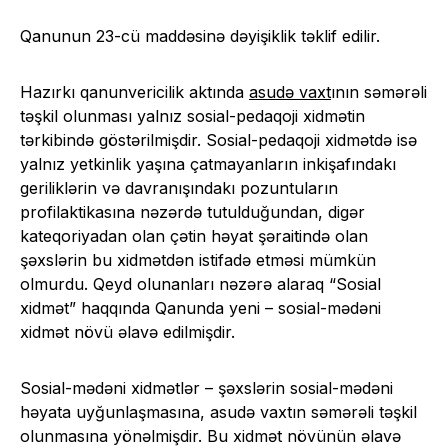
Qanunun 23-cü maddəsinə dəyişiklik təklif edilir.
Hazırkı qanunvericilik aktında
asudə vaxt
ının səmərəli
təşkil olunması yalnız sosial-pedaqoji xidmətin
tərkibində göstərilmişdir. Sosial-pedaqoji xidmətdə isə
yalnız yetkinlik yaşına çatmayanların inkişafındakı
geriliklərin və davranışındakı pozuntuların
profilaktikasına nəzərdə tutulduğundan, digər
kateqoriyadan olan çətin həyat şəraitində olan
şəxslərin bu xidmətdən istifadə etməsi mümkün
olmurdu. Qeyd olunanları nəzərə alaraq “Sosial
xidmət” haqqında Qanunda yeni – sosial-mədəni
xidmət növü əlavə edilmişdir.
Sosial-mədəni xidmətlər – şəxslərin sosial-mədəni
həyata uyğunlaşmasına, asudə vaxtın səmərəli təşkil
olunmasına yönəlmişdir. Bu xidmət növünün əlavə