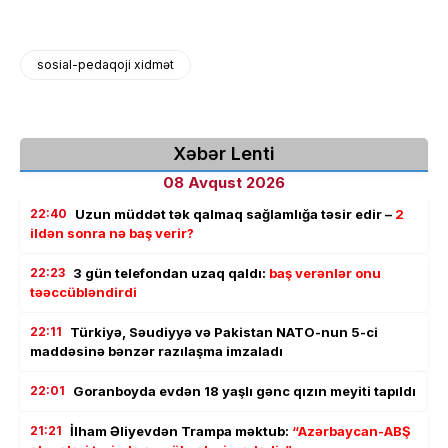
sosial-pedaqoji xidmət
Xəbər Lenti
08 Avqust 2026
22:40
Uzun müddət tək qalmaq sağlamlığa təsir edir –
2
ildən sonra nə baş verir?
22:23
3 gün telefondan uzaq qaldı:
baş verənlər onu
təəccübləndirdi
22:11
Türkiyə, Səudiyyə və Pakistan NATO-nun 5-ci
maddəsinə bənzər razılaşma imzaladı
22:01
Goranboyda evdən 18 yaşlı gənc qızın meyiti tapıldı
21:21
İlham Əliyevdən Trampa məktub:
“Azərbaycan-ABŞ