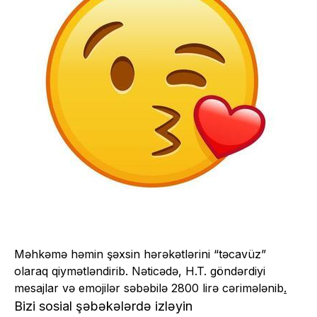
Məhkəmə həmin şəxsin hərəkətlərini “təcavüz”
olaraq qiymətləndirib. Nəticədə, H.T. göndərdiyi
mesajlar və emojilər səbəbilə 2800 lirə cərimələnib
.
Bizi sosial şəbəkələrdə izləyin