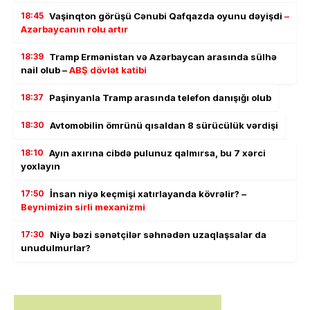
18:45
Vaşinqton görüşü Cənubi Qafqazda oyunu dəyişdi
–
Azərbaycanın rolu artır
18:39
Tramp Ermənistan və Azərbaycan arasında sülhə
nail olub –
ABŞ dövlət katibi
18:37
Paşinyanla Tramp arasında telefon danışığı olub
18:30
Avtomobilin ömrünü qısaldan 8 sürücülük vərdişi
18:10
Ayın axırına cibdə pulunuz qalmırsa, bu 7 xərci
yoxlayın
17:50
İnsan niyə keçmişi xatırlayanda kövrəlir? –
Beynimizin sirli mexanizmi
17:30
Niyə bəzi sənətçilər səhnədən uzaqlaşsalar da
unudulmurlar?