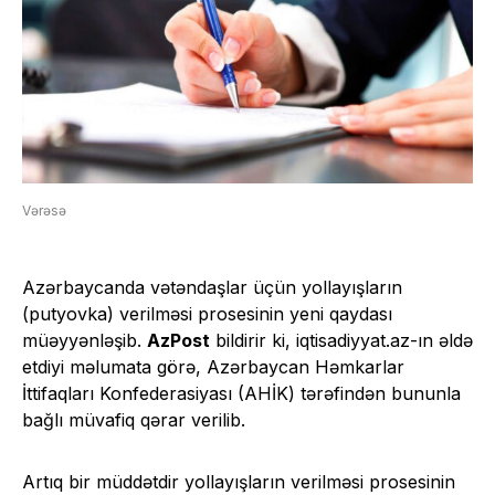
Vərəsə
Azərbaycanda vətəndaşlar üçün yollayışların
(putyovka) verilməsi prosesinin yeni qaydası
müəyyənləşib.
AzPost
bildirir ki, iqtisadiyyat.az-ın əldə
etdiyi məlumata görə, Azərbaycan Həmkarlar
İttifaqları Konfederasiyası (AHİK) tərəfindən bununla
bağlı müvafiq qərar verilib.
Artıq bir müddətdir yollayışların verilməsi prosesinin