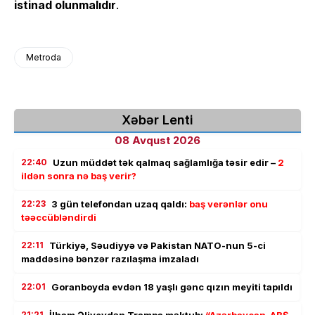
istinad olunmalıdır
.
Metroda
Xəbər Lenti
08 Avqust 2026
22:40
Uzun müddət tək qalmaq sağlamlığa təsir edir –
2
ildən sonra nə baş verir?
22:23
3 gün telefondan uzaq qaldı:
baş verənlər onu
təəccübləndirdi
22:11
Türkiyə, Səudiyyə və Pakistan NATO-nun 5-ci
maddəsinə bənzər razılaşma imzaladı
22:01
Goranboyda evdən 18 yaşlı gənc qızın meyiti tapıldı
21:21