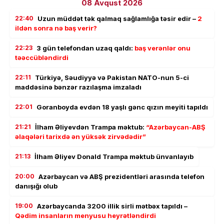
08 Avqust 2026
22:40
Uzun müddət tək qalmaq sağlamlığa təsir edir –
2
ildən sonra nə baş verir?
22:23
3 gün telefondan uzaq qaldı:
baş verənlər onu
təəccübləndirdi
22:11
Türkiyə, Səudiyyə və Pakistan NATO-nun 5-ci
maddəsinə bənzər razılaşma imzaladı
22:01
Goranboyda evdən 18 yaşlı gənc qızın meyiti tapıldı
21:21
İlham Əliyevdən Trampa məktub:
“Azərbaycan-ABŞ
əlaqələri tarixdə ən yüksək zirvədədir”
21:13
İlham Əliyev Donald Trampa məktub ünvanlayıb
20:00
Azərbaycan və ABŞ prezidentləri arasında telefon
danışığı olub
19:00
Azərbaycanda 3200 illik sirli mətbəx tapıldı –
Qədim insanların menyusu heyrətləndirdi