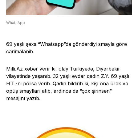
WhatsApp
69 yaşlı şəxs “Whatsapp”da göndərdiyi smayla görə
cərimələnib.
Milli.Az xəbər verir ki, olay Türkiyədə,
Diyarbəkir
vilayətində yaşanıb. 32 yaşlı evdar qadın Z.Y. 69 yaşlı
H.T.-ni polisə verib. Qadın bildirib ki, kişi ona ürək və
öpüş smaylları atıb, ardınca da “çox şirinsən”
mesajını yazıb.