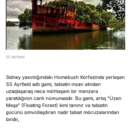
SS Ayrfield
Sidney yaxınlığındakı Homebush Körfəzində yerləşən
SS Ayrfield adlı gəmi, təbiətin insan əlindən
uzaqlaşaraq necə möhtəşəm bir mənzərə
yaratdığının canlı nümunəsidir. Bu gəmi, artıq “Üzən
Meşə” (Floating Forest) kimi tanınır və təbiətin
gücünü simvollaşdıran nadir təbiət möcüzələrindən
biridir
.