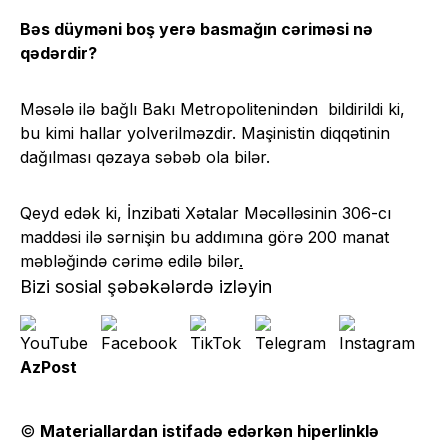
Bəs düyməni boş yerə basmağın cəriməsi nə
qədərdir?
Məsələ ilə bağlı Bakı Metropolitenindən bildirildi ki,
bu kimi hallar yolverilməzdir. Maşinistin diqqətinin
dağılması qəzaya səbəb ola bilər.
Qeyd edək ki, İnzibati Xətalar Məcəlləsinin 306-cı
maddəsi ilə sərnişin bu addımına görə 200 manat
məbləğində cərimə edilə bilər
.
Bizi sosial şəbəkələrdə izləyin
AzPost
©
Materiallardan istifadə edərkən hiperlinklə