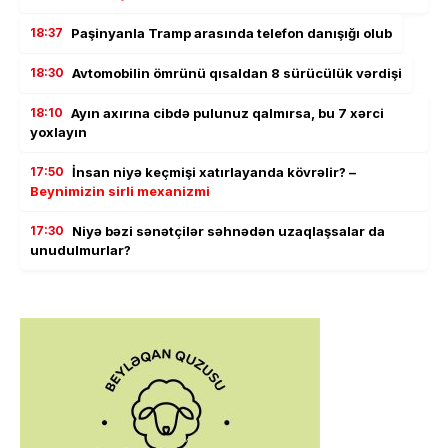
18:37
Paşinyanla Tramp arasında telefon danışığı olub
18:30
Avtomobilin ömrünü qısaldan 8 sürücülük vərdişi
18:10
Ayın axırına cibdə pulunuz qalmırsa, bu 7 xərci
yoxlayın
17:50
İnsan niyə keçmişi xatırlayanda kövrəlir? –
Beynimizin sirli mexanizmi
17:30
Niyə bəzi sənətçilər səhnədən uzaqlaşsalar da
unudulmurlar?