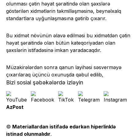
olunması çətin həyat şəraitində olan şəxslərə
göstərilən xidmətlərin təkmilləşməsinə, beynəlxalq
standartlara uyğunlaşmasına gətirib çıxarır.
Bu xidmət növünün əlavə edilməsi bu xidmətdən çətin
həyat şəraitində olan bütün kateqoriyadan olan
şəxslərin istifadəsinə imkan yaradacaqdır.
Müzakirələrdən sonra qanun layihəsi səsverməyə
çıxarılaraq üçüncü oxunuşda qəbul edilib
.
Bizi sosial şəbəkələrdə izləyin
AzPost
©
Materiallardan istifadə edərkən hiperlinklə
istinad olunmalıdır
.