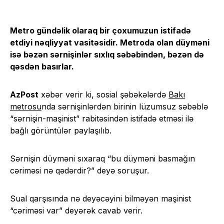
Metro gündəlik olaraq bir çoxumuzun istifadə
etdiyi nəqliyyat vasitəsidir. Metroda olan düyməni
isə bəzən sərnişinlər sıxlıq səbəbindən, bəzən də
qəsdən basırlar.
AzPost
xəbər verir ki, sosial şəbəkələrdə
Bakı
metrosu
nda sərnişinlərdən birinin lüzumsuz səbəblə
“sərnişin-maşinist” rabitəsindən istifadə etməsi ilə
bağlı görüntülər paylaşılıb.
Sərnişin düyməni sıxaraq “bu düyməni basmağın
cəriməsi nə qədərdir?” deyə soruşur.
Sual qarşısında nə deyəcəyini bilməyən maşinist
“cəriməsi var” deyərək cavab verir.