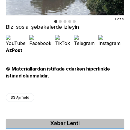
1
of
5
Bizi sosial şəbəkələrdə izləyin
AzPost
©
Materiallardan istifadə edərkən hiperlinklə
istinad olunmalıdır
.
SS Ayrfield
Xəbər Lenti