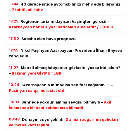
13:44
40 dərəcə istidə avtomobilinizi məhv edə bilərsiniz
–
7 təhlükəli səhv
13:25
Regionun tarixini dəyişən Vaşinqton görüşü –
Azərbaycan hansı siyasi nəticələri əldə etdi? / TƏHLİL
13:00
Sabaha olan hava proqnozu
12:55
Nikol Paşinyan Azərbaycan Prezidenti İlham Əliyevə
zəng edib
11:07
Mənzil almaq istəyənlər gözləsin, yoxsa indi alsın?
–
Bakının yeni QİYMƏTLƏRİ
10:24
“Azərbaycanla münaqişə səhifəsi bağlanıb…” –
Paşinyan xalqa müraciət etdi
10:03
Səhnədə yoxdur, amma sevgisi bitməyib –
Akif
İslamzadə bir saat zaldan çıxa bilmədi
09:48
Dunayın suyu çəkildi:
2 alman əsgərinin qalıqları
və motosikleti tapıldı