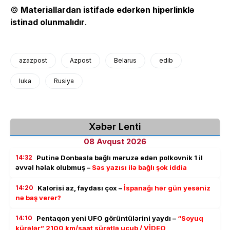
©
Materiallardan istifadə edərkən hiperlinklə
istinad olunmalıdır
.
azazpost
Azpost
Belarus
edib
luka
Rusiya
Xəbər Lenti
08 Avqust 2026
14:32
Putinə Donbasla bağlı məruzə edən polkovnik 1 il
əvvəl həlak olubmuş –
Səs yazısı ilə bağlı şok iddia
14:20
Kalorisi az, faydası çox –
İspanağı hər gün yesəniz
nə baş verər?
14:10
Pentaqon yeni UFO görüntülərini yaydı –
“Soyuq
kürələr” 2100 km/saat sürətlə uçub / VİDEO