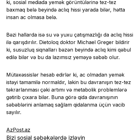
ki, sosial mediada yemək görüntülərinə tez-tez
baxmaq belə beyində aclıq hissi yarada bilər, hətta
insan ac olmasa belə.
Bəzi hallarda isə su və yuxu çatışmazlığı da aclıq hissi
ilə qarışdırılır. Dietoloq doktor Michael Greger bildirir
ki, susuzluq siqnalları bəzən beyində aclıq kimi qəbul
edilə bilər və bu da lazımsız yeməyə səbəb olur.
Mütəxəssislər hesab edirlər ki, ac olmadan yemək
istəyi tamamilə normaldır, lakin bu davranışın tez-tez
təkrarlanması çəki artımı və metabolik problemlərə
gətirib çıxara bilər. Buna görə qida davranışının
səbəblərini anlamaq sağlam qidalanma üçün vacib
sayılır.
AzPost.az
Bizi sosial şəbəkələrdə izləyin