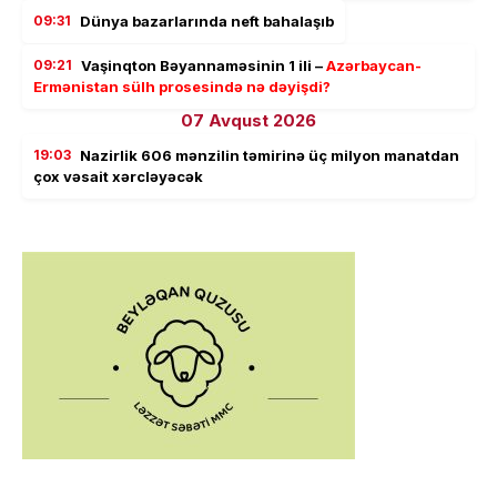
09:31
Dünya bazarlarında neft bahalaşıb
09:21
Vaşinqton Bəyannaməsinin 1 ili –
Azərbaycan-
Ermənistan sülh prosesində nə dəyişdi?
07 Avqust 2026
19:03
Nazirlik 606 mənzilin təmirinə üç milyon manatdan
çox vəsait xərcləyəcək