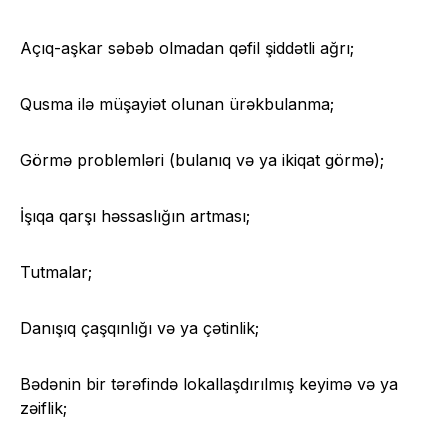
Açıq-aşkar səbəb olmadan qəfil şiddətli ağrı;
Qusma ilə müşayiət olunan ürəkbulanma;
Görmə problemləri (bulanıq və ya ikiqat görmə);
İşıqa qarşı həssaslığın artması;
Tutmalar;
Danışıq çaşqınlığı və ya çətinlik;
Bədənin bir tərəfində lokallaşdırılmış keyimə və ya
zəiflik;