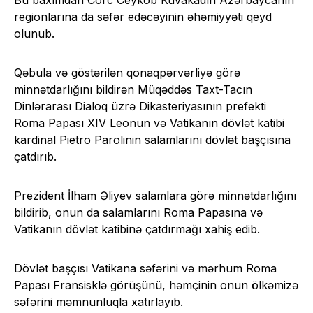
regionlarına da səfər edəcəyinin əhəmiyyəti qeyd
olunub.
Qəbula və göstərilən qonaqpərvərliyə görə
minnətdarlığını bildirən Müqəddəs Taxt-Tacın
Dinlərarası Dialoq üzrə Dikasteriyasının prefekti
Roma Papası XIV Leonun və Vatikanın dövlət katibi
kardinal Pietro Parolinin salamlarını dövlət başçısına
çatdırıb.
Prezident İlham Əliyev salamlara görə minnətdarlığını
bildirib, onun da salamlarını Roma Papasına və
Vatikanın dövlət katibinə çatdırmağı xahiş edib.
Dövlət başçısı Vatikana səfərini və mərhum Roma
Papası Fransisklə görüşünü, həmçinin onun ölkəmizə
səfərini məmnunluqla xatırlayıb.