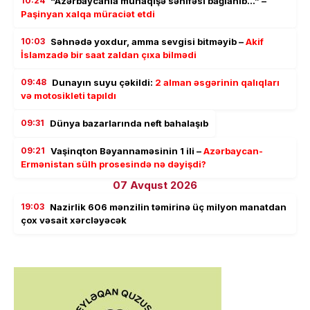
10:24
“Azərbaycanla münaqişə səhifəsi bağlanıb…” –
Paşinyan xalqa müraciət etdi
10:03
Səhnədə yoxdur, amma sevgisi bitməyib –
Akif
İslamzadə bir saat zaldan çıxa bilmədi
09:48
Dunayın suyu çəkildi:
2 alman əsgərinin qalıqları
və motosikleti tapıldı
09:31
Dünya bazarlarında neft bahalaşıb
09:21
Vaşinqton Bəyannaməsinin 1 ili –
Azərbaycan-
Ermənistan sülh prosesində nə dəyişdi?
07 Avqust 2026
19:03
Nazirlik 606 mənzilin təmirinə üç milyon manatdan
çox vəsait xərcləyəcək