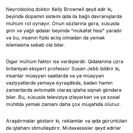
Neyrobioloq doktor Kelly Brownell qeyd edir ki,
beyində dopamin sistemi qida ilə bağlı davranışlarda
mühüm rol oynayır. Onun sözlərinə görə, xüsusilə
şirin və yağlı qidalar beyində “mükafat hissi” yaradır
və bu, insanın fiziki aclıq olmadan da yemək
istəməsinə səbəb ola bilər.
Digər mühüm faktor isə vərdişlərdir. Qidalanma üzrə
britaniyalı ekspert professor Susan Jebb bildirir ki,
insanlar müəyyən saatlarda və ya müəyyən
vəziyyətlərdə yeməyə öyrəşdikdə, bədən həmin
zamanlarda avtomatik olaraq iştaha siqnalı göndərə
bilər. Bu, xüsusilə televiziya izləyərkən və ya sosial
mühitdə yemək zamanı daha çox müşahidə olunur.
Araşdırmalar göstərir ki, reklamlar və qida görüntüləri
də iştahanı stimullaşdırır. Mütəxəssislər qeyd edirlər