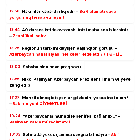
13:56
Həkimlər xəbərdarlıq edir –
Bu 6 əlaməti sadə
yorğunluq hesab etməyin!
13:44
40 dərəcə istidə avtomobilinizi məhv edə bilərsiniz
–
7 təhlükəli səhv
13:25
Regionun tarixini dəyişən Vaşinqton görüşü –
Azərbaycan hansı siyasi nəticələri əldə etdi? / TƏHLİL
13:00
Sabaha olan hava proqnozu
12:55
Nikol Paşinyan Azərbaycan Prezidenti İlham Əliyevə
zəng edib
11:07
Mənzil almaq istəyənlər gözləsin, yoxsa indi alsın?
–
Bakının yeni QİYMƏTLƏRİ
10:24
“Azərbaycanla münaqişə səhifəsi bağlanıb…” –
Paşinyan xalqa müraciət etdi
10:03
Səhnədə yoxdur, amma sevgisi bitməyib –
Akif