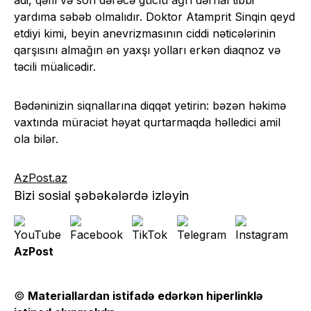
adi, qəfil və son dərəcə güclü ağrı dərhal tibbi
yardıma səbəb olmalıdır. Doktor Atamprit Sinqin qeyd
etdiyi kimi, beyin anevrizmasının ciddi nəticələrinin
qarşısını almağın ən yaxşı yolları erkən diaqnoz və
təcili müalicədir.
Bədəninizin siqnallarına diqqət yetirin: bəzən həkimə
vaxtında müraciət həyat qurtarmaqda həlledici amil
ola bilər.
AzPost.az
Bizi sosial şəbəkələrdə izləyin
AzPost
©
Materiallardan istifadə edərkən hiperlinklə