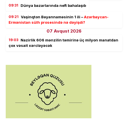
09:31
Dünya bazarlarında neft bahalaşıb
09:21
Vaşinqton Bəyannaməsinin 1 ili –
Azərbaycan-
Ermənistan sülh prosesində nə dəyişdi?
07 Avqust 2026
19:03
Nazirlik 606 mənzilin təmirinə üç milyon manatdan
çox vəsait xərcləyəcək