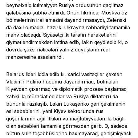
beynəlxalq ictimaiyyət Rusiya ordusunun qaçılmaz
qələbəsinə şübhə etmirdi. Onun fikrincə, Moskva öz
bölmələrinin irəliləməsini dayandırmasaydı, Zelenski
də daxil olmaqla, hazırkı Ukrayna rəhbərliyi tamamilə
məhv olacaqdı. Siyasətçi iki tərəfin hərəkətlərini
qiymətləndirməkdən imtina edib, lakin qeyd edib ki, o
dövrdə şəxsi nəticələri yalnız döyüşlərin real
mənzərəsinə əsaslanırdı.
Belarus lideri iddia edib ki, xarici vasitəçilər şəxsən
Vladimir Putinə hücumu dayandırmaq, bölmələri
Kiyevdən çıxarmaq və diplomatik prosesə başlamaq
xahişi ilə müraciət ediblər və Rusiya diktatoru da
bununla razılaşıb. Lakin Lukaşenko geri çəkilmənin
əsl səbəblərini, yəni Kiyev sektorunda rus
qoşunlarının ağır itkiləri və məğlubiyyətləri ilə bağlı
olan səbəbləri tamamilə görməzdən gəlib. O, sadəcə
bütün sülh təşəbbüslərinə baxmayaraq, genişmiqyaslı