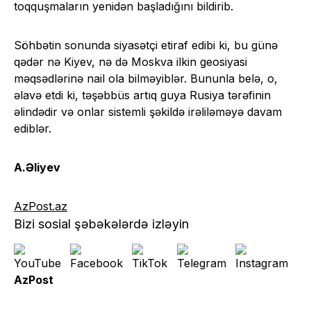
toqquşmaların yenidən başladığını bildirib.
Söhbətin sonunda siyasətçi etiraf edibi ki, bu günə
qədər nə Kiyev, nə də Moskva ilkin geosiyasi
məqsədlərinə nail ola bilməyiblər. Bununla belə, o,
əlavə etdi ki, təşəbbüs artıq guya Rusiya tərəfinin
əlindədir və onlar sistemli şəkildə irəliləməyə davam
ediblər.
A.Əliyev
AzPost.az
Bizi sosial şəbəkələrdə izləyin
AzPost