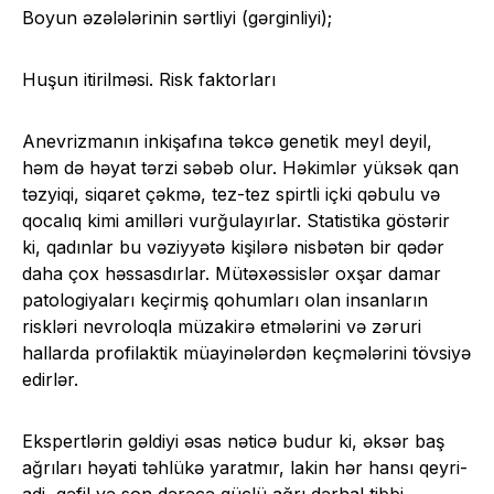
Boyun əzələlərinin sərtliyi (gərginliyi);
Huşun itirilməsi. Risk faktorları
Anevrizmanın inkişafına təkcə genetik meyl deyil,
həm də həyat tərzi səbəb olur. Həkimlər yüksək qan
təzyiqi, siqaret çəkmə, tez-tez spirtli içki qəbulu və
qocalıq kimi amilləri vurğulayırlar. Statistika göstərir
ki, qadınlar bu vəziyyətə kişilərə nisbətən bir qədər
daha çox həssasdırlar. Mütəxəssislər oxşar damar
patologiyaları keçirmiş qohumları olan insanların
riskləri nevroloqla müzakirə etmələrini və zəruri
hallarda profilaktik müayinələrdən keçmələrini tövsiyə
edirlər.
Ekspertlərin gəldiyi əsas nəticə budur ki, əksər baş
ağrıları həyati təhlükə yaratmır, lakin hər hansı qeyri-