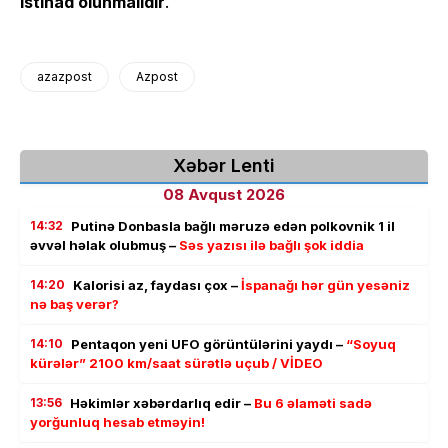
istinad olunmalıdır
.
azazpost
Azpost
Xəbər Lenti
08 Avqust 2026
14:32
Putinə Donbasla bağlı məruzə edən polkovnik 1 il
əvvəl həlak olubmuş –
Səs yazısı ilə bağlı şok iddia
14:20
Kalorisi az, faydası çox –
İspanağı hər gün yesəniz
nə baş verər?
14:10
Pentaqon yeni UFO görüntülərini yaydı –
“Soyuq
kürələr” 2100 km/saat sürətlə uçub / VİDEO
13:56
Həkimlər xəbərdarlıq edir –
Bu 6 əlaməti sadə
yorğunluq hesab etməyin!