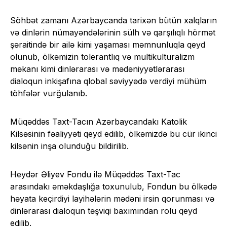
Söhbət zamanı Azərbaycanda tarixən bütün xalqların
və dinlərin nümayəndələrinin sülh və qarşılıqlı hörmət
şəraitində bir ailə kimi yaşaması məmnunluqla qeyd
olunub, ölkəmizin tolerantlıq və multikulturalizm
məkanı kimi dinlərarası və mədəniyyətlərarası
dialoqun inkişafına qlobal səviyyədə verdiyi mühüm
töhfələr vurğulanıb.
Müqəddəs Taxt-Tacın Azərbaycandakı Katolik
Kilsəsinin fəaliyyəti qeyd edilib, ölkəmizdə bu cür ikinci
kilsənin inşa olunduğu bildirilib.
Heydər Əliyev Fondu ilə Müqəddəs Taxt-Tac
arasındakı əməkdaşlığa toxunulub, Fondun bu ölkədə
həyata keçirdiyi layihələrin mədəni irsin qorunması və
dinlərarası dialoqun təşviqi baxımından rolu qeyd
edilib.