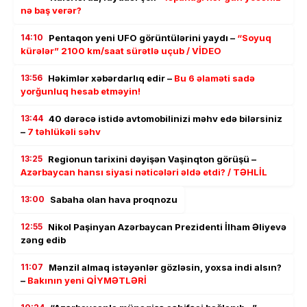
nə baş verər?
14:10
Pentaqon yeni UFO görüntülərini yaydı –
“Soyuq
kürələr” 2100 km/saat sürətlə uçub / VİDEO
13:56
Həkimlər xəbərdarlıq edir –
Bu 6 əlaməti sadə
yorğunluq hesab etməyin!
13:44
40 dərəcə istidə avtomobilinizi məhv edə bilərsiniz
–
7 təhlükəli səhv
13:25
Regionun tarixini dəyişən Vaşinqton görüşü –
Azərbaycan hansı siyasi nəticələri əldə etdi? / TƏHLİL
13:00
Sabaha olan hava proqnozu
12:55
Nikol Paşinyan Azərbaycan Prezidenti İlham Əliyevə
zəng edib
11:07
Mənzil almaq istəyənlər gözləsin, yoxsa indi alsın?
–
Bakının yeni QİYMƏTLƏRİ