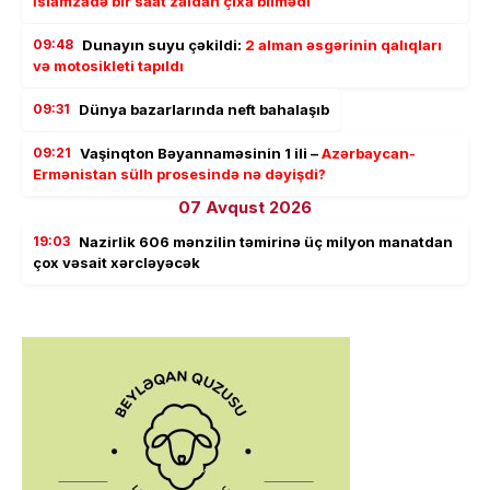
İslamzadə bir saat zaldan çıxa bilmədi
09:48
Dunayın suyu çəkildi:
2 alman əsgərinin qalıqları
və motosikleti tapıldı
09:31
Dünya bazarlarında neft bahalaşıb
09:21
Vaşinqton Bəyannaməsinin 1 ili –
Azərbaycan-
Ermənistan sülh prosesində nə dəyişdi?
07 Avqust 2026
19:03
Nazirlik 606 mənzilin təmirinə üç milyon manatdan
çox vəsait xərcləyəcək