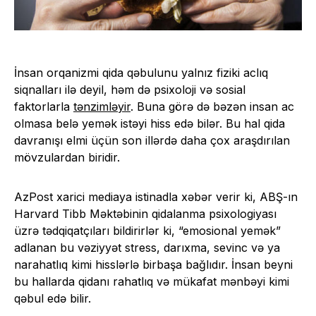
İnsan orqanizmi qida qəbulunu yalnız fiziki aclıq
siqnalları ilə deyil, həm də psixoloji və sosial
faktorlarla
tənzimləyir
. Buna görə də bəzən insan ac
olmasa belə yemək istəyi hiss edə bilər. Bu hal qida
davranışı elmi üçün son illərdə daha çox araşdırılan
mövzulardan biridir.
AzPost xarici mediaya istinadla xəbər verir ki, ABŞ-ın
Harvard Tibb Məktəbinin qidalanma psixologiyası
üzrə tədqiqatçıları bildirirlər ki, “emosional yemək”
adlanan bu vəziyyət stress, darıxma, sevinc və ya
narahatlıq kimi hisslərlə birbaşa bağlıdır. İnsan beyni
bu hallarda qidanı rahatlıq və mükafat mənbəyi kimi
qəbul edə bilir.