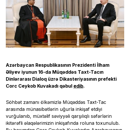
Azərbaycan Respublikasının Prezidenti İlham
Əliyev iyunun 16-da Müqəddəs Taxt-Tacın
Dinlərarası Dialoq üzrə Dikasteriyasının prefekti
Corc Ceykob Kuvakadı qəbul
edib
.
Söhbət zamanı ölkəmizlə Müqəddəs Taxt-Tac
arasında münasibətlərin uğurla inkişaf etdiyi
vurğulanıb, müxtəlif səviyyəli qarşılıqlı səfərlərin
ikitərəfli əlaqələrimizin inkişafında roluna toxunulub.
Bu baxımdan Corc Ceykob Kuvakadın Azərbaycanın