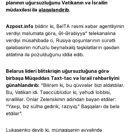
planının uğursuzluğunu Vatikanın və İsrailin
müdaxiləsi ilə
əlaqələndirib
.
Azpost.info
bildirir ki, BelTA rəsmi xəbər agentliyinin
verdiyi məlumata görə, Əl-Ərəbiyyə” telekanalına
verdiyi müsahibədə o, Rusiya qoşunlarının sürətli
qələbəsinin nüfuzlu beynəlxalq təşkilatların qəsdən
aldatma ilə pozulduğunu iddia edib.
Belarus lideri blitskriqin uğursuzluğuna görə
birbaşa Müqəddəs Taxt-tac və İsrail rəhbərliyini
günahlandırıb:
“Bilirəm ki, bu qüvvələr bizi aldatdılar.
Bu, Vatikan idi. Təəccüblüdür ki, yəhudi lobbisi,
israillilər. Onlar Zelenskinin adından bəyan etdilər:
“Yaxşı, biz sülhə gedirik, razıyıq.” Başqaları da belə
etdilər”.
Lukaşenko deyib ki, münaqişənin əvvəlində