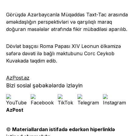
Görüşdə Azərbaycanla Müqəddəs Taxt-Tac arasında
əməkdaşlığın perspektivləri və qarşılıqlı maraq
doğuran məsələlər ətrafında fikir mübadiləsi aparılıb.
Dövlət başçısı Roma Papası XIV Leonun ölkəmizə
səfərə dəvəti ilə bağlı məktubunu Corc Ceykob
Kuvakada təqdim edib.
AzPost.az
Bizi sosial şəbəkələrdə izləyin
AzPost
©
Materiallardan istifadə edərkən hiperlinklə