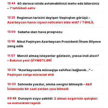
13:44
40 dərəcə istidə avtomobilinizi məhv edə bilərsiniz
–
7 təhlükəli səhv
13:25
Regionun tarixini dəyişən Vaşinqton görüşü –
Azərbaycan hansı siyasi nəticələri əldə etdi? / TƏHLİL
13:00
Sabaha olan hava proqnozu
12:55
Nikol Paşinyan Azərbaycan Prezidenti İlham Əliyevə
zəng edib
11:07
Mənzil almaq istəyənlər gözləsin, yoxsa indi alsın?
–
Bakının yeni QİYMƏTLƏRİ
10:24
“Azərbaycanla münaqişə səhifəsi bağlanıb…” –
Paşinyan xalqa müraciət etdi
10:03
Səhnədə yoxdur, amma sevgisi bitməyib –
Akif
İslamzadə bir saat zaldan çıxa bilmədi
09:48
Dunayın suyu çəkildi:
2 alman əsgərinin qalıqları
və motosikleti tapıldı