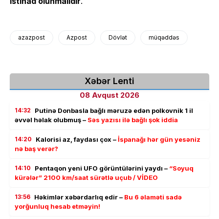
istinad olunmalıdır
.
azazpost
Azpost
Dövlət
müqəddəs
Xəbər Lenti
08 Avqust 2026
14:32
Putinə Donbasla bağlı məruzə edən polkovnik 1 il
əvvəl həlak olubmuş –
Səs yazısı ilə bağlı şok iddia
14:20
Kalorisi az, faydası çox –
İspanağı hər gün yesəniz
nə baş verər?
14:10
Pentaqon yeni UFO görüntülərini yaydı –
“Soyuq
kürələr” 2100 km/saat sürətlə uçub / VİDEO
13:56
Həkimlər xəbərdarlıq edir –
Bu 6 əlaməti sadə
yorğunluq hesab etməyin!