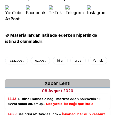
AzPost
©
Materiallardan istifadə edərkən hiperlinklə
istinad olunmalıdır
.
azazpost
Azpost
bilər
qida
Yemək
Xəbər Lenti
08 Avqust 2026
14:32
Putinə Donbasla bağlı məruzə edən polkovnik 1 il
əvvəl həlak olubmuş –
Səs yazısı ilə bağlı şok iddia
14:20
Kalorisi az, faydası çox –
İspanağı hər gün yesəniz