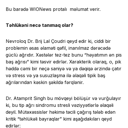
Bu barədə WIONews protalı məlumat verir.
​Təhlükəni necə tanımaq olar?
​Nevroloq Dr. Brij Lal Çoudri qeyd edir ki, ciddi bir
problemin əsas əlaməti qəfil, inanılmaz dərəcədə
güclü ağrıdır. Xəstələr tez-tez bunu “həyatımın ən pis
baş ağrısı” kimi təsvir edirlər. Xarakterik olaraq, o, pik
həddə cəmi bir neçə saniyə və ya dəqiqə ərzində çatır
və stress və ya susuzlaşma ilə əlaqəli tipik baş
ağrılarından kəskin şəkildə fərqlənir.
Dr. Atamprit Singh bu mövqeyi bölüşür və vurğulayır
ki, bu tip ağrı sindromu stresli vəziyyətlərlə əlaqəli
deyil. Mütəxəssislər həkimə təcili çağırış tələb edən
kritik “təhlükəli bayraqlar” kimi aşağıdakıları qeyd
edirlər: