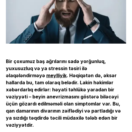
Bir çoxumuz baş ağrılarını sadə yorğunluq,
yuxusuzluq və ya stressin təsiri ilə
əlaqələndirməyə
meylliyik
. Həqiqətən də, əksər
hallarda bu, tam olaraq belədir. Lakin həkimlər
xəbərdarlıq edirlər: həyati təhlükə yaradan bir
vəziyyəti – beyin anevrizmasını göstərə biləcəyi
üçün gözardı edilməməli olan simptomlar var. Bu,
qan damarının divarının zəiflədiyi və partladığı və
ya sızdığı təqdirdə təcili müdaxilə tələb edən bir
vəziyyətdir.