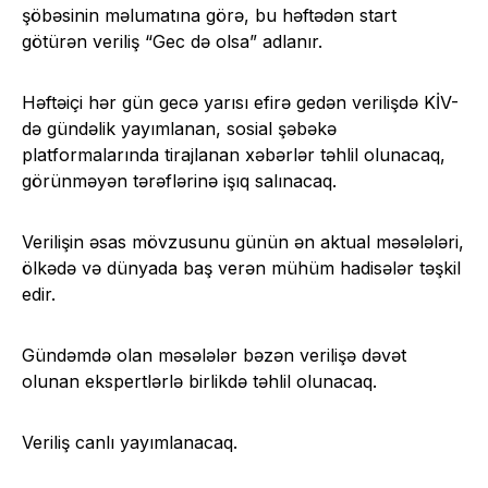
şöbəsinin məlumatına görə, bu həftədən start
götürən veriliş “Gec də olsa” adlanır.
Həftəiçi hər gün gecə yarısı efirə gedən verilişdə KİV-
də gündəlik yayımlanan, sosial şəbəkə
platformalarında tirajlanan xəbərlər təhlil olunacaq,
görünməyən tərəflərinə işıq salınacaq.
Verilişin əsas mövzusunu günün ən aktual məsələləri,
ölkədə və dünyada baş verən mühüm hadisələr təşkil
edir.
Gündəmdə olan məsələlər bəzən verilişə dəvət
olunan ekspertlərlə birlikdə təhlil olunacaq.
Veriliş canlı yayımlanacaq.