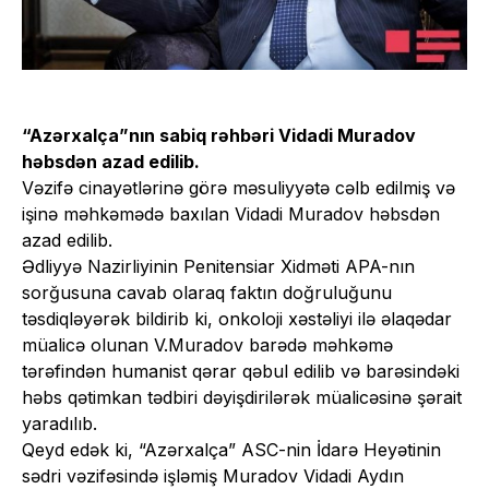
“Azərxalça”nın sabiq rəhbəri Vidadi Muradov
həbsdən azad edilib.
Vəzifə cinayətlərinə görə məsuliyyətə cəlb edilmiş və
işinə məhkəmədə baxılan Vidadi Muradov həbsdən
azad edilib.
Ədliyyə Nazirliyinin Penitensiar Xidməti APA-nın
sorğusuna cavab olaraq faktın doğruluğunu
təsdiqləyərək bildirib ki, onkoloji xəstəliyi ilə əlaqədar
müalicə olunan V.Muradov barədə məhkəmə
tərəfindən humanist qərar qəbul edilib və barəsindəki
həbs qətimkan tədbiri dəyişdirilərək müalicəsinə şərait
yaradılıb.
Qeyd edək ki, “Azərxalça” ASC-nin İdarə Heyətinin
sədri vəzifəsində işləmiş Muradov Vidadi Aydın