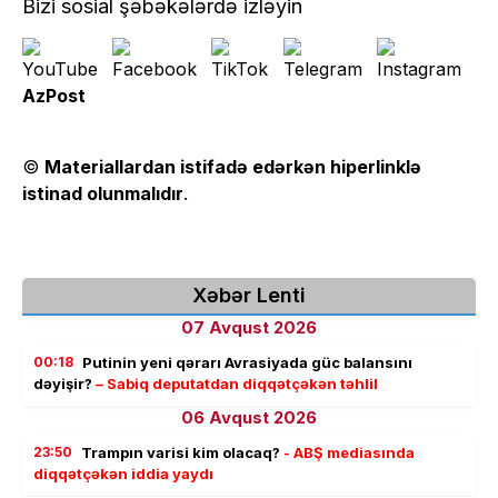
Bizi sosial şəbəkələrdə izləyin
AzPost
©
Materiallardan istifadə edərkən hiperlinklə
istinad olunmalıdır
.
Xəbər Lenti
07 Avqust 2026
00:18
Putinin yeni qərarı Avrasiyada güc balansını
dəyişir?
– Sabiq deputatdan diqqətçəkən təhlil
06 Avqust 2026
23:50
Trampın varisi kim olacaq?
- ABŞ mediasında
diqqətçəkən iddia yaydı