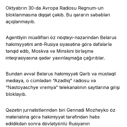
Oktyabrın 30-da Avropa Radiosu Regnum-un
bloklanmasına diqqət çəkib. Bu qərarın səbəbləri
açıqlanmayıb.
Agentliyin müəllifləri öz nöqteyi-nəzərindən Belarus
hakimiyyətini anti-Rusiya siyasətinə görə dəfələrlə
tənqid edib, Moskva və Minskini birləşmə
inteqrasiyasına qədər yaxınlaşmağa çağırıblar.
Bundan əvvəl Belarus hakimiyyəti Qərb və müstəqil
mediaya, o cümlədən “Azadlıq” radiosu və
“Nastoyaschye vremya” telekanalının saytlarına girişi
bloklayıb.
Qəzetin jurnalistlərindən biri Gennadi Mozheyko öz
materialına görə hakimiyyət tərəfindən həbs
edildikdən sonra dövlətyönlü Rusiyanın