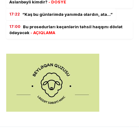
Aslanbəyli kimdir?
- DOSYE
17:22
“Kaş bu günlərimdə yanımda olardın, ata…”
17:00
Bu prosedurları keçənlərin təhsil haqqını dövlət
ödəyəcək
- AÇIQLAMA