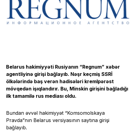
Belarus hakimiyyəti Rusiyanın “Regnum” xəbər
agentliyinə girişi bağlayıb. Nəşr keçmiş SSRİ
ölkələrində baş verən hadisələri kremlpərəst
mövqedən işıqlandırır. Bu, Minskin girişini bağladığı
ilk tamamilə rus mediası oldu.
Bundan əvvəl hakimiyyət “Komsomolskaya
Pravda”nın Belarus versiyasının saytına girişi
bağlayıb.