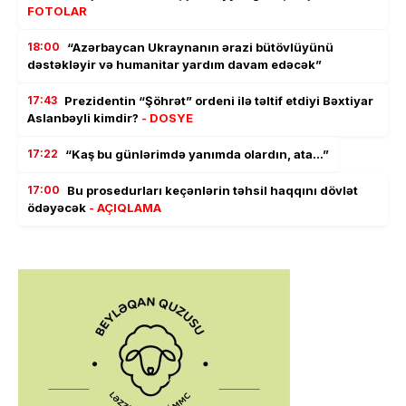
FOTOLAR
18:00
“Azərbaycan Ukraynanın ərazi bütövlüyünü
dəstəkləyir və humanitar yardım davam edəcək”
17:43
Prezidentin “Şöhrət” ordeni ilə təltif etdiyi Bəxtiyar
Aslanbəyli kimdir?
- DOSYE
17:22
“Kaş bu günlərimdə yanımda olardın, ata…”
17:00
Bu prosedurları keçənlərin təhsil haqqını dövlət
ödəyəcək
- AÇIQLAMA