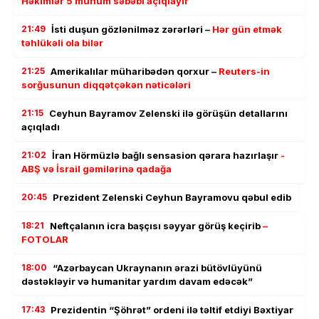
Həkimlər 5 mühüm səbəbi açıqlayır
21:49
İsti duşun gözlənilməz zərərləri –
Hər gün etmək
təhlükəli ola bilər
21:25
Amerikalılar müharibədən qorxur –
Reuters-in
sorğusunun diqqətçəkən nəticələri
21:15
Ceyhun Bayramov Zelenski ilə görüşün detallarını
açıqladı
21:02
İran Hörmüzlə bağlı sensasion qərara hazırlaşır
-
ABŞ və İsrail gəmilərinə qadağa
20:45
Prezident Zelenski Ceyhun Bayramovu qəbul edib
18:21
Neftçalanın icra başçısı səyyar görüş keçirib
–
FOTOLAR
18:00
“Azərbaycan Ukraynanın ərazi bütövlüyünü
dəstəkləyir və humanitar yardım davam edəcək”
17:43
Prezidentin “Şöhrət” ordeni ilə təltif etdiyi Bəxtiyar