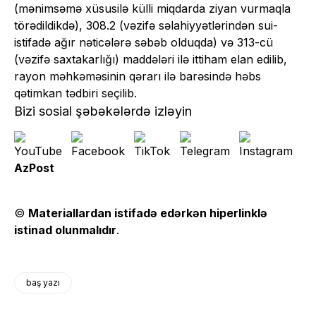
(mənimsəmə xüsusilə külli miqdarda ziyan vurmaqla
törədildikdə), 308.2 (vəzifə səlahiyyətlərindən sui-
istifadə ağır nəticələrə səbəb olduqda) və 313-cü
(vəzifə saxtakarlığı) maddələri ilə ittiham elan edilib,
rayon məhkəməsinin qərarı ilə barəsində həbs
qətimkan tədbiri seçilib.
Bizi sosial şəbəkələrdə izləyin
AzPost
©
Materiallardan istifadə edərkən hiperlinklə
istinad olunmalıdır
.
baş yazı