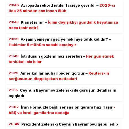
23:46
Avropada rekord istilər faciəyə çevrildi –
2026-cı
ildə 25 mindən çox insan ölüb
23:43
Planet isinir –
İqlim dəyişikliyi gündəlik həyatımıza
necə təsir edir?
23:39
Axşam yeməyini gec yemək niyə təhlükəlidir? –
Həkimlər 5 mühüm səbəbi açıqlayır
21:49
İsti duşun gözlənilməz zərərləri –
Hər gün etmək
təhlükəli ola bilər
21:25
Amerikalılar müharibədən qorxur –
Reuters-in
sorğusunun diqqətçəkən nəticələri
21:15
Ceyhun Bayramov Zelenski ilə görüşün detallarını
açıqladı
21:02
İran Hörmüzlə bağlı sensasion qərara hazırlaşır
-
ABŞ və İsrail gəmilərinə qadağa
20:45
Prezident Zelenski Ceyhun Bayramovu qəbul edib