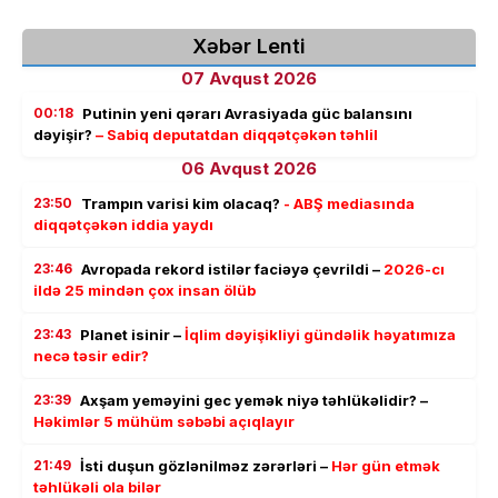
Xəbər Lenti
07 Avqust 2026
00:18
Putinin yeni qərarı Avrasiyada güc balansını
dəyişir?
– Sabiq deputatdan diqqətçəkən təhlil
06 Avqust 2026
23:50
Trampın varisi kim olacaq?
- ABŞ mediasında
diqqətçəkən iddia yaydı
23:46
Avropada rekord istilər faciəyə çevrildi –
2026-cı
ildə 25 mindən çox insan ölüb
23:43
Planet isinir –
İqlim dəyişikliyi gündəlik həyatımıza
necə təsir edir?
23:39
Axşam yeməyini gec yemək niyə təhlükəlidir? –
Həkimlər 5 mühüm səbəbi açıqlayır
21:49
İsti duşun gözlənilməz zərərləri –
Hər gün etmək
təhlükəli ola bilər