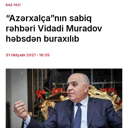
BAŞ YAZI
“Azərxalça”nın sabiq
rəhbəri Vidadi Muradov
həbsdən buraxılıb
31 Oktyabr 2021 - 16:35