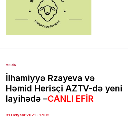
MEDIA
İlhamiyyə Rzayeva və
Həmid Herisçi AZTV-də yeni
layihədə –
CANLI EFİR
31 Oktyabr 2021 - 17:02