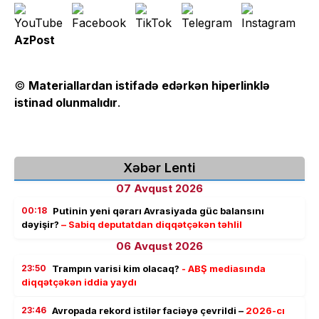
AzPost
©
Materiallardan istifadə edərkən hiperlinklə
istinad olunmalıdır
.
Xəbər Lenti
07 Avqust 2026
00:18
Putinin yeni qərarı Avrasiyada güc balansını
dəyişir?
– Sabiq deputatdan diqqətçəkən təhlil
06 Avqust 2026
23:50
Trampın varisi kim olacaq?
- ABŞ mediasında
diqqətçəkən iddia yaydı
23:46
Avropada rekord istilər faciəyə çevrildi –
2026-cı