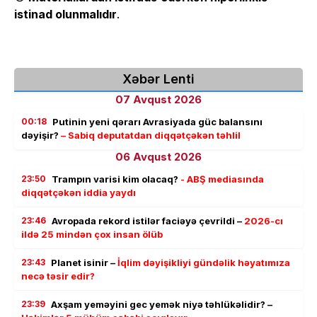
istinad olunmalıdır
.
Xəbər Lenti
07 Avqust 2026
00:18
Putinin yeni qərarı Avrasiyada güc balansını
dəyişir?
– Sabiq deputatdan diqqətçəkən təhlil
06 Avqust 2026
23:50
Trampın varisi kim olacaq?
- ABŞ mediasında
diqqətçəkən iddia yaydı
23:46
Avropada rekord istilər faciəyə çevrildi –
2026-cı
ildə 25 mindən çox insan ölüb
23:43
Planet isinir –
İqlim dəyişikliyi gündəlik həyatımıza
necə təsir edir?
23:39
Axşam yeməyini gec yemək niyə təhlükəlidir? –