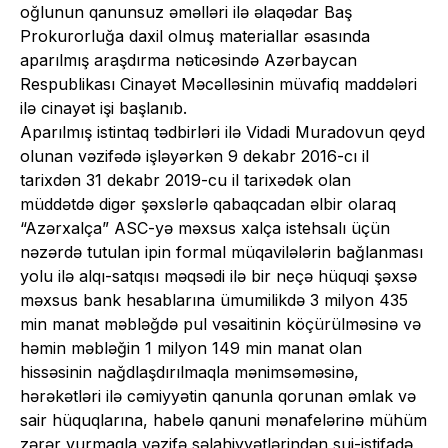
oğlunun qanunsuz əməlləri ilə əlaqədar Baş
Prokurorluğa daxil olmuş materiallar əsasında
aparılmış araşdırma nəticəsində Azərbaycan
Respublikası Cinayət Məcəlləsinin müvafiq maddələri
ilə cinayət işi başlanıb.
Aparılmış istintaq tədbirləri ilə Vidadi Muradovun qeyd
olunan vəzifədə işləyərkən 9 dekabr 2016-cı il
tarixdən 31 dekabr 2019-cu il tarixədək olan
müddətdə digər şəxslərlə qabaqcadan əlbir olaraq
“Azərxalça” ASC-yə məxsus xalça istehsalı üçün
nəzərdə tutulan ipin formal müqavilələrin bağlanması
yolu ilə alqı-satqısı məqsədi ilə bir neçə hüquqi şəxsə
məxsus bank hesablarına ümumilikdə 3 milyon 435
min manat məbləğdə pul vəsaitinin köçürülməsinə və
həmin məbləğin 1 milyon 149 min manat olan
hissəsinin nağdlaşdırılmaqla mənimsəməsinə,
hərəkətləri ilə cəmiyyətin qanunla qorunan əmlak və
sair hüquqlarına, habelə qanuni mənafelərinə mühüm
zərər vurmaqla vəzifə səlahiyyətlərindən sui-istifadə