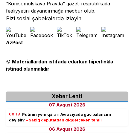
“Komsomolskaya Pravda” qəzeti respublikada
fəaliyyətini dayandırmağa məcbur olub.
Bizi sosial şəbəkələrdə izləyin
AzPost
©
Materiallardan istifadə edərkən hiperlinklə
istinad olunmalıdır
.
Xəbər Lenti
07 Avqust 2026
00:18
Putinin yeni qərarı Avrasiyada güc balansını
dəyişir?
– Sabiq deputatdan diqqətçəkən təhlil
06 Avqust 2026