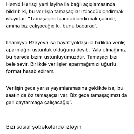
Həmid Herisçi yeni layihə ilə bağlı açıqlamasında
bildirib ki, bu verilişlə tamaşaçıları təəccübləndirmək
istəyirlər: “Tamaşaçını təəccübləndirmək çətindir,
amma biz çalışacağıq ki, bunu bacaraq”.
İlhamiyyə Rzayeva isə həyat yoldaşı ilə birlikdə veriliş
aparmağın üstünlük olduğunu deyib: “Ailə olmağımız
bu barədə bizim üstünlüyümüzdür. Tamaşaçı bizi
belə sevir. Birlikdə verilişlər aparmağımızı uğurlu
format hesab edirəm.
Verilişin gecə yarısı yayımlanmasına gəldikdə isə, bu
saatın da öz tamaşaçısı var. Biz gecə tamaşaçımızı da
geri qaytarmağa çalışacağıq”.
Bizi sosial şəbəkələrdə izləyin