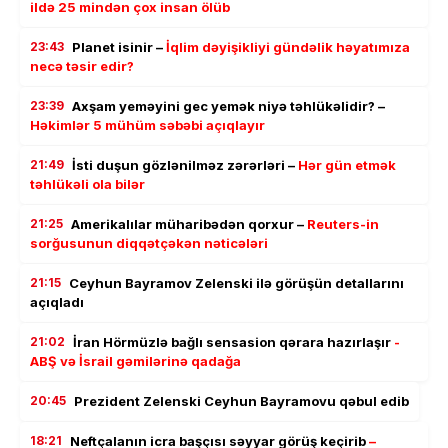
ildə 25 mindən çox insan ölüb
23:43
Planet isinir –
İqlim dəyişikliyi gündəlik həyatımıza
necə təsir edir?
23:39
Axşam yeməyini gec yemək niyə təhlükəlidir? –
Həkimlər 5 mühüm səbəbi açıqlayır
21:49
İsti duşun gözlənilməz zərərləri –
Hər gün etmək
təhlükəli ola bilər
21:25
Amerikalılar müharibədən qorxur –
Reuters-in
sorğusunun diqqətçəkən nəticələri
21:15
Ceyhun Bayramov Zelenski ilə görüşün detallarını
açıqladı
21:02
İran Hörmüzlə bağlı sensasion qərara hazırlaşır
-
ABŞ və İsrail gəmilərinə qadağa
20:45
Prezident Zelenski Ceyhun Bayramovu qəbul edib
18:21
Neftçalanın icra başçısı səyyar görüş keçirib
–