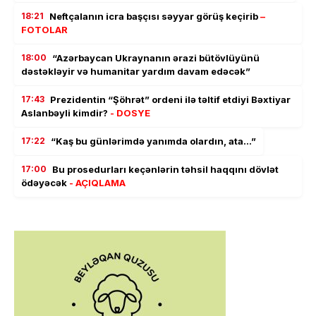
18:21
Neftçalanın icra başçısı səyyar görüş keçirib
–
FOTOLAR
18:00
“Azərbaycan Ukraynanın ərazi bütövlüyünü
dəstəkləyir və humanitar yardım davam edəcək”
17:43
Prezidentin “Şöhrət” ordeni ilə təltif etdiyi Bəxtiyar
Aslanbəyli kimdir?
- DOSYE
17:22
“Kaş bu günlərimdə yanımda olardın, ata…”
17:00
Bu prosedurları keçənlərin təhsil haqqını dövlət
ödəyəcək
- AÇIQLAMA