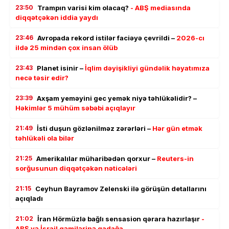
23:50
Trampın varisi kim olacaq?
- ABŞ mediasında
diqqətçəkən iddia yaydı
23:46
Avropada rekord istilər faciəyə çevrildi –
2026-cı
ildə 25 mindən çox insan ölüb
23:43
Planet isinir –
İqlim dəyişikliyi gündəlik həyatımıza
necə təsir edir?
23:39
Axşam yeməyini gec yemək niyə təhlükəlidir? –
Həkimlər 5 mühüm səbəbi açıqlayır
21:49
İsti duşun gözlənilməz zərərləri –
Hər gün etmək
təhlükəli ola bilər
21:25
Amerikalılar müharibədən qorxur –
Reuters-in
sorğusunun diqqətçəkən nəticələri
21:15
Ceyhun Bayramov Zelenski ilə görüşün detallarını
açıqladı
21:02
İran Hörmüzlə bağlı sensasion qərara hazırlaşır
-
ABŞ və İsrail gəmilərinə qadağa