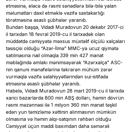
etməsinə, eləcə də rəsmi sənədlərə bilə-bilə yalan
məlumatları daxil etməklə vəzifə saxtakarlığı
törətməsinə əsaslı şübhələr yaranıb.
Bundan başqa, Vidadi Muradovun 20 dekabr 2017-ci
il tarixdən 18 fevral 2019-cu il tarixədək olan
müddətdə cəmiyyətə məxsus müxtəlif ölçülü xalçaları
təsisçisi olduğu “Azər-İlmə” MMC-yə ucuz qiymətə
satılmasına nail olmaqla 339 min 427 manat
məbləğində əmlakı mənimsəyərək “Azərxalça” ASC-
nin qanuni mənafelərinə təkrarən mühüm zərər
vurmaqla vəzifə səlahiyyətlərindən sui-istifadə
etməsinə əsaslı şübhələr yaranıb.
Habelə, Vidadi Muradovun 28 mart 2019-cu il tarixdə
xarici bazarlarda 800 min ABŞ dolları, həmin dövrün
rəsmi məzənnəsi ilə 1 milyon 360 min manat təşkil
edən yun təmizləmə xəttinin alınmasının mümkün
olmasına və həmin alqı-satqının rəhbəri olduğu
Cəmiyyət üçün maddi baxımdan daha səmərəli