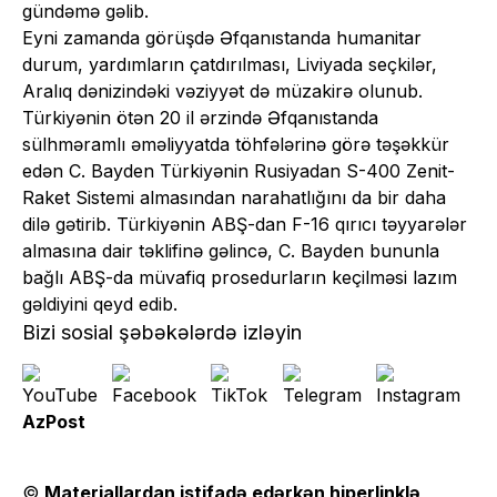
gündəmə gəlib.
Eyni zamanda görüşdə Əfqanıstanda humanitar
durum, yardımların çatdırılması, Liviyada seçkilər,
Aralıq dənizindəki vəziyyət də müzakirə olunub.
Türkiyənin ötən 20 il ərzində Əfqanıstanda
sülhməramlı əməliyyatda töhfələrinə görə təşəkkür
edən C. Bayden Türkiyənin Rusiyadan S-400 Zenit-
Raket Sistemi almasından narahatlığını da bir daha
dilə gətirib. Türkiyənin ABŞ-dan F-16 qırıcı təyyarələr
almasına dair təklifinə gəlincə, C. Bayden bununla
bağlı ABŞ-da müvafiq prosedurların keçilməsi lazım
gəldiyini qeyd edib.
Bizi sosial şəbəkələrdə izləyin
AzPost
©
Materiallardan istifadə edərkən hiperlinklə