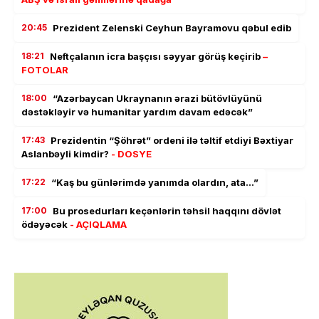
20:45
Prezident Zelenski Ceyhun Bayramovu qəbul edib
18:21
Neftçalanın icra başçısı səyyar görüş keçirib
–
FOTOLAR
18:00
“Azərbaycan Ukraynanın ərazi bütövlüyünü
dəstəkləyir və humanitar yardım davam edəcək”
17:43
Prezidentin “Şöhrət” ordeni ilə təltif etdiyi Bəxtiyar
Aslanbəyli kimdir?
- DOSYE
17:22
“Kaş bu günlərimdə yanımda olardın, ata…”
17:00
Bu prosedurları keçənlərin təhsil haqqını dövlət
ödəyəcək
- AÇIQLAMA