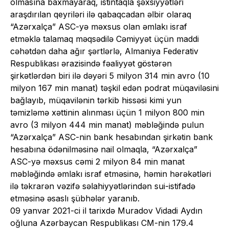
olmasına baxmayaraq, istintaqla şəxsiyyətləri
araşdırılan qeyriləri ilə qabaqcadan əlbir olaraq
“Azərxalça” ASC-yə məxsus olan əmlakı israf
etməklə talamaq məqsədilə Cəmiyyət üçün maddi
cəhətdən daha ağır şərtlərlə, Almaniya Federativ
Respublikası ərazisində fəaliyyət göstərən
şirkətlərdən biri ilə dəyəri 5 milyon 314 min avro (10
milyon 167 min manat) təşkil edən podrat müqaviləsini
bağlayıb, müqavilənin tərkib hissəsi kimi yun
təmizləmə xəttinin alınması üçün 1 milyon 800 min
avro (3 milyon 444 min manat) məbləğində pulun
“Azərxalça” ASC-nin bank hesabından şirkətin bank
hesabına ödənilməsinə nail olmaqla, “Azərxalça”
ASC-yə məxsus cəmi 2 milyon 84 min manat
məbləğində əmlakı israf etməsinə, həmin hərəkətləri
ilə təkrarən vəzifə səlahiyyətlərindən sui-istifadə
etməsinə əsaslı şübhələr yaranıb.
09 yanvar 2021-ci il tarixdə Muradov Vidadi Aydın
oğluna Azərbaycan Respublikası CM-nin 179.4