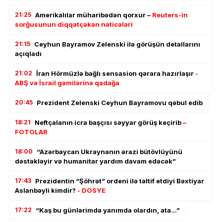
21:25
Amerikalılar müharibədən qorxur –
Reuters-in
sorğusunun diqqətçəkən nəticələri
21:15
Ceyhun Bayramov Zelenski ilə görüşün detallarını
açıqladı
21:02
İran Hörmüzlə bağlı sensasion qərara hazırlaşır
-
ABŞ və İsrail gəmilərinə qadağa
20:45
Prezident Zelenski Ceyhun Bayramovu qəbul edib
18:21
Neftçalanın icra başçısı səyyar görüş keçirib
–
FOTOLAR
18:00
“Azərbaycan Ukraynanın ərazi bütövlüyünü
dəstəkləyir və humanitar yardım davam edəcək”
17:43
Prezidentin “Şöhrət” ordeni ilə təltif etdiyi Bəxtiyar
Aslanbəyli kimdir?
- DOSYE
17:22
“Kaş bu günlərimdə yanımda olardın, ata…”