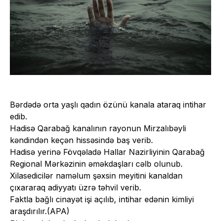
Bərdədə orta yaşlı qadın özünü kanala ataraq intihar
edib.
Hadisə Qarabağ kanalının rayonun Mirzalıbəyli
kəndindən keçən hissəsində baş verib.
Hadisə yerinə Fövqəladə Hallar Nazirliyinin Qarabağ
Regional Mərkəzinin əməkdaşları cəlb olunub.
Xilasedicilər naməlum şəxsin meyitini kanaldan
çıxararaq adiyyatı üzrə təhvil verib.
Faktla bağlı cinayət işi açılıb, intihar edənin kimliyi
araşdırılır.(APA)