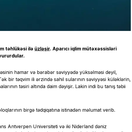
im təhlükəsi ilə
üzləşir
. Aparıcı iqlim mütəxəssisləri
vururdular.
yyəsinin hamar və bərabər səviyyədə yüksəlməsi deyil,
 bir təqvim ili ərzində sahil sularının səviyyəsi küləklərin,
ının təsiri altında daim dəyişir. Lakin indi bu tanış təbii
oqlarının birgə tədqiqatına istinadən məlumat verib.
ns Antverpen Universiteti və iki Niderland dəniz