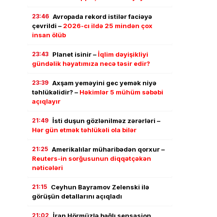
23:46
Avropada rekord istilər faciəyə
çevrildi –
2026-cı ildə 25 mindən çox
insan ölüb
23:43
Planet isinir –
İqlim dəyişikliyi
gündəlik həyatımıza necə təsir edir?
23:39
Axşam yeməyini gec yemək niyə
təhlükəlidir? –
Həkimlər 5 mühüm səbəbi
açıqlayır
21:49
İsti duşun gözlənilməz zərərləri –
Hər gün etmək təhlükəli ola bilər
21:25
Amerikalılar müharibədən qorxur –
Reuters-in sorğusunun diqqətçəkən
nəticələri
21:15
Ceyhun Bayramov Zelenski ilə
görüşün detallarını açıqladı
21:02
İran Hörmüzlə bağlı sensasion