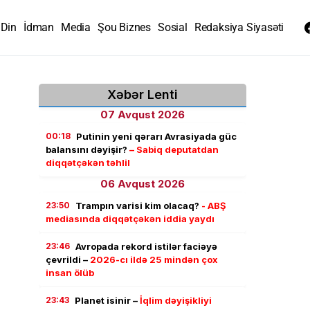
Din
İdman
Media
Şou Biznes
Sosial
Redaksiya Siyasəti
Xəbər Lenti
07 Avqust 2026
00:18
Putinin yeni qərarı Avrasiyada güc
balansını dəyişir?
– Sabiq deputatdan
diqqətçəkən təhlil
06 Avqust 2026
23:50
Trampın varisi kim olacaq?
- ABŞ
mediasında diqqətçəkən iddia yaydı
23:46
Avropada rekord istilər faciəyə
çevrildi –
2026-cı ildə 25 mindən çox
insan ölüb
23:43
Planet isinir –
İqlim dəyişikliyi