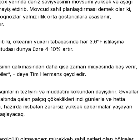
ir çox yerində dəniz səviyyəsinin mövsümi yüksək və aşağı
mayiş etdirib. Mövcud sahil planlaşdırması demək olar ki,
nozlar yalnız illik orta göstəricilərə əsaslanır,
r.
rib ki, okeanın yuxarı təbəqəsində hər 3,6°F istiləşmə
tudası dünya üzrə 4-10% artır.
sinin qalxmasından daha qısa zaman miqyasında baş verir,
 bilər”, – deyə Tim Hermans qeyd edir.
ınların tezliyini və müddətini kökündən dəyişdirir. Əvvəllər
ında qalan palçıq çökəklikləri indi günlərlə və hətta
 ki, hazırda nisbətən zərərsiz yüksək qabarmalar yaşayan
başlayacaq.
rölçülü olmayacaq; mürəkkəb sahil xətləri olan bölgələr