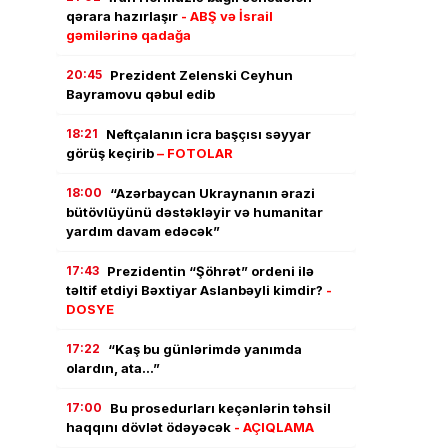
qərara hazırlaşır
- ABŞ və İsrail
gəmilərinə qadağa
20:45
Prezident Zelenski Ceyhun
Bayramovu qəbul edib
18:21
Neftçalanın icra başçısı səyyar
görüş keçirib
– FOTOLAR
18:00
“Azərbaycan Ukraynanın ərazi
bütövlüyünü dəstəkləyir və humanitar
yardım davam edəcək”
17:43
Prezidentin “Şöhrət” ordeni ilə
təltif etdiyi Bəxtiyar Aslanbəyli kimdir?
-
DOSYE
17:22
“Kaş bu günlərimdə yanımda
olardın, ata…”
17:00
Bu prosedurları keçənlərin təhsil
haqqını dövlət ödəyəcək
- AÇIQLAMA