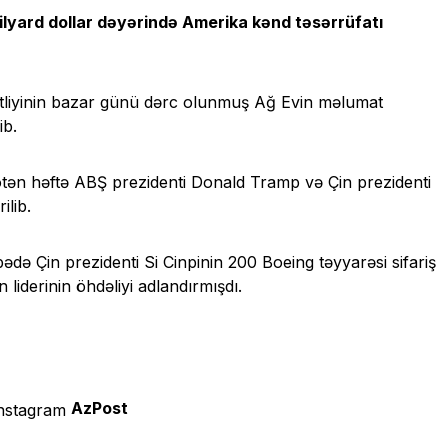
milyard dollar dəyərində Amerika kənd təsərrüfatı
entliyinin bazar günü dərc olunmuş Ağ Evin məlumat
ib.
ötən həftə ABŞ prezidenti Donald Tramp və Çin prezidenti
ilib.
ə Çin prezidenti Si Cinpinin 200 Boeing təyyarəsi sifariş
liderinin öhdəliyi adlandırmışdı.
AzPost