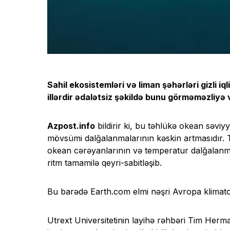
Sahil ekosistemləri və liman şəhərləri gizli iql
illərdir ədalətsiz şəkildə bunu görməməzliyə 
Azpost.info
bildirir ki, bu təhlükə okean səvi
mövsümi dalğalanmalarının kəskin artmasıdır. Tək
okean cərəyanlarının və temperatur dalğalanmalar
ritm tamamilə qeyri-sabitləşib.
Bu barədə Earth.com elmi nəşri Avropa klimatol
Utrext Universitetinin layihə rəhbəri Tim Herma