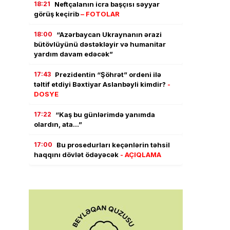
18:21
Neftçalanın icra başçısı səyyar
görüş keçirib
– FOTOLAR
18:00
“Azərbaycan Ukraynanın ərazi
bütövlüyünü dəstəkləyir və humanitar
yardım davam edəcək”
17:43
Prezidentin “Şöhrət” ordeni ilə
təltif etdiyi Bəxtiyar Aslanbəyli kimdir?
-
DOSYE
17:22
“Kaş bu günlərimdə yanımda
olardın, ata…”
17:00
Bu prosedurları keçənlərin təhsil
haqqını dövlət ödəyəcək
- AÇIQLAMA