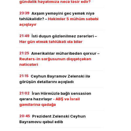
gündəlik həyatımıza necə təsir edir?
23:39
Axşam yeməyini gec yemək niyə
təhlükəlidir? –
Həkimlər 5 mühüm səbəbi
açıqlayır
21:49
İsti duşun gözlənilməz zərərləri –
Hər gün etmək təhlükəli ola bilər
21:25
Amerikalılar müharibədən qorxur –
Reuters-in sorğusunun diqqətçəkən
nəticələri
21:15
Ceyhun Bayramov Zelenski ilə
görüşün detallarını açıqladı
21:02
İran Hörmüzlə bağlı sensasion
qərara hazırlaşır
- ABŞ və İsrail
gəmilərinə qadağa
20:45
Prezident Zelenski Ceyhun
Bayramovu qəbul edib