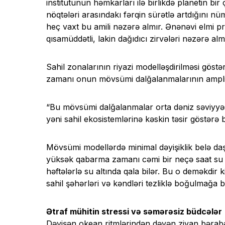
institutunun həmkarları ilə birlikdə planetin b
nöqtələri arasındakı fərqin sürətlə artdığını nü
heç vaxt bu amili nəzərə almır. Ənənəvi elmi proq
qısamüddətli, lakin dağıdıcı zirvələri nəzərə almı
Sahil zonalarının riyazi modelləşdirilməsi göstə
zamanı onun mövsümi dalğalanmalarının ampli
“Bu mövsümi dalğalanmalar orta dəniz səviyyə
yəni sahil ekosistemlərinə kəskin təsir göstərə
Mövsümi modellərdə minimal dəyişiklik belə daşq
yüksək qabarma zamanı cəmi bir neçə saat su alt
həftələrlə su altında qala bilər. Bu o deməkdir
sahil şəhərləri və kəndləri tezliklə boğulmağa 
Ətraf mühitin stressi və səmərəsiz büdcələr
Dəyişən okean ritmlərindən dəyən ziyan bərabə