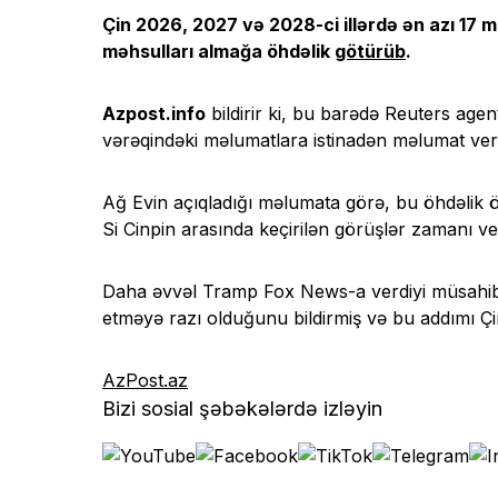
Çin 2026, 2027 və 2028-ci illərdə ən azı 17 
məhsulları almağa öhdəlik
götürüb
.
Azpost.info
bildirir ki, bu barədə Reuters ag
vərəqindəki məlumatlara istinadən məlumat ver
Ağ Evin açıqladığı məlumata görə, bu öhdəlik 
Si Cinpin arasında keçirilən görüşlər zamanı ver
Daha əvvəl Tramp Fox News-a verdiyi müsahibəd
etməyə razı olduğunu bildirmiş və bu addımı Çin 
AzPost.az
Bizi sosial şəbəkələrdə izləyin