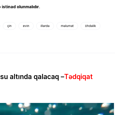
 istinad olunmalıdır
.
çin
evin
illərdə
məlumat
öhdəlik
su altında qalacaq –
Tədqiqat