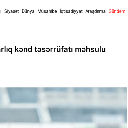
ı
Siyasət
Dünya
Müsahibə
İqtisadiyyat
Araşdırma
Gündəm
arlıq kənd təsərrüfatı məhsulu