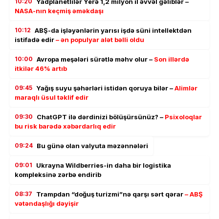
10:20
Yadplanetlilər Yerə 1,2 milyon il əvvəl gəliblər –
NASA-nın keçmiş əməkdaşı
10:12
ABŞ-da işləyənlərin yarısı işdə süni intellektdən
istifadə edir
– ən populyar alət bəlli oldu
10:00
Avropa meşələri sürətlə məhv olur –
Son illərdə
itkilər 46% artıb
09:45
Yağış suyu şəhərləri istidən qoruya bilər –
Alimlər
maraqlı üsul təklif edir
09:30
ChatGPT ilə dərdinizi bölüşürsünüz? –
Psixoloqlar
bu risk barədə xəbərdarlıq edir
09:24
Bu günə olan valyuta məzənnələri
09:01
Ukrayna Wildberries-in daha bir logistika
kompleksinə zərbə endirib
08:37
Trampdan “doğuş turizmi”nə qarşı sərt qərar
– ABŞ
vətəndaşlığı dəyişir