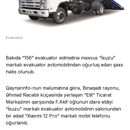
Evakuator
Bakıda “156” evakuator xidmətinə məxsus “İsuzu”
markalı evakuator avtomobilindən oğurluq edən şəxs
həbs olunub.
Qaynarinfo-nun məlumatına görə, Binəqədi rayonu,
Əhməd Rəcəbli küçəsində yerləşən “Elit” Ticarət
Mərkəzinin qarşısında F.Akif oğlunun idarə etdiyi
“İsuzu” markalı evakuator avtomobilinin salonundan
bir ədəd “Xiaomi 12 Pro” markalı mobil telefonu
oğurlanıb.