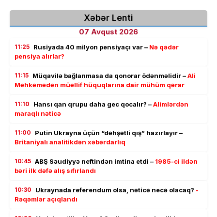
Xəbər Lenti
07 Avqust 2026
11:25
Rusiyada 40 milyon pensiyaçı var –
Nə qədər
pensiya alırlar?
11:15
Müqavilə bağlanmasa da qonorar ödənməlidir –
Ali
Məhkəmədən müəllif hüquqlarına dair mühüm qərar
11:10
Hansı qan qrupu daha gec qocalır? –
Alimlərdən
maraqlı nəticə
11:00
Putin Ukrayna üçün “dəhşətli qış” hazırlayır –
Britaniyalı analitikdən xəbərdarlıq
10:45
ABŞ Səudiyyə neftindən imtina etdi –
1985-ci ildən
bəri ilk dəfə alış sıfırlandı
10:30
Ukraynada referendum olsa, nəticə necə olacaq?
-
Rəqəmlər açıqlandı