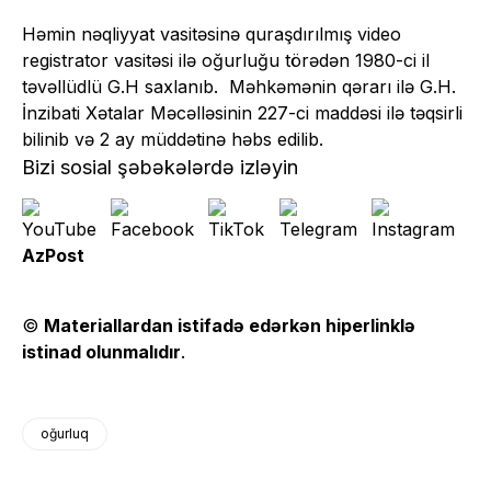
Həmin nəqliyyat vasitəsinə quraşdırılmış video
registrator vasitəsi ilə oğurluğu törədən 1980-ci il
təvəllüdlü G.H saxlanıb. Məhkəmənin qərarı ilə G.H.
İnzibati Xətalar Məcəlləsinin 227-ci maddəsi ilə təqsirli
bilinib və 2 ay müddətinə həbs edilib.
Bizi sosial şəbəkələrdə izləyin
AzPost
©
Materiallardan istifadə edərkən hiperlinklə
istinad olunmalıdır
.
oğurluq