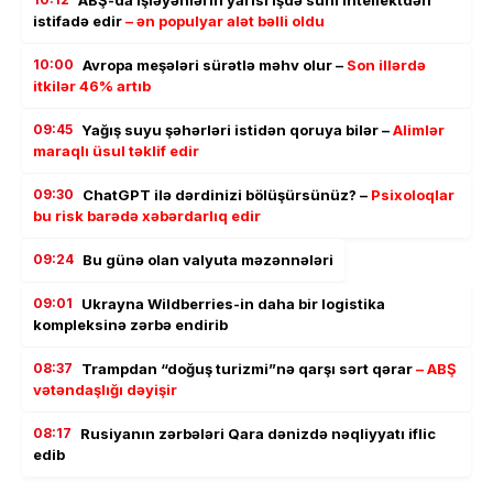
ABŞ-da işləyənlərin yarısı işdə süni intellektdən
istifadə edir
– ən populyar alət bəlli oldu
10:00
Avropa meşələri sürətlə məhv olur –
Son illərdə
itkilər 46% artıb
09:45
Yağış suyu şəhərləri istidən qoruya bilər –
Alimlər
maraqlı üsul təklif edir
09:30
ChatGPT ilə dərdinizi bölüşürsünüz? –
Psixoloqlar
bu risk barədə xəbərdarlıq edir
09:24
Bu günə olan valyuta məzənnələri
09:01
Ukrayna Wildberries-in daha bir logistika
kompleksinə zərbə endirib
08:37
Trampdan “doğuş turizmi”nə qarşı sərt qərar
– ABŞ
vətəndaşlığı dəyişir
08:17
Rusiyanın zərbələri Qara dənizdə nəqliyyatı iflic
edib