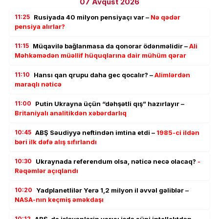
07 Avqust 2026
11:25
Rusiyada 40 milyon pensiyaçı var –
Nə qədər
pensiya alırlar?
11:15
Müqavilə bağlanmasa da qonorar ödənməlidir –
Ali
Məhkəmədən müəllif hüquqlarına dair mühüm qərar
11:10
Hansı qan qrupu daha gec qocalır? –
Alimlərdən
maraqlı nəticə
11:00
Putin Ukrayna üçün “dəhşətli qış” hazırlayır –
Britaniyalı analitikdən xəbərdarlıq
10:45
ABŞ Səudiyyə neftindən imtina etdi –
1985-ci ildən
bəri ilk dəfə alış sıfırlandı
10:30
Ukraynada referendum olsa, nəticə necə olacaq?
-
Rəqəmlər açıqlandı
10:20
Yadplanetlilər Yerə 1,2 milyon il əvvəl gəliblər –
NASA-nın keçmiş əməkdaşı
10:12