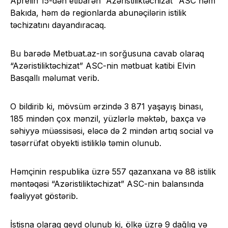
Aprelin 15-dən etibarən “Azəristiliktəchizat” ASC həm
Bakıda, həm də regionlarda abunəçilərin istilik
təchizatını dayandıracaq
.
Bu barədə Metbuat.az-ın sorğusuna
cavab
olaraq
“Azəristiliktəchizat” ASC-nin mətbuat katibi Elvin
Basqallı məlumat verib.
O bildirib ki, mövsüm ərzində 3 871 yaşayış binası,
185 mindən çox mənzil, yüzlərlə məktəb, baxça və
səhiyyə müəssisəsi, eləcə də 2 mindən artıq social və
təsərrüfat obyekti istiliklə təmin olunub.
Həmçinin respublika üzrə 557 qazanxana və 88 istilik
məntəqəsi “Azəristiliktəchizat” ASC-nin balansında
fəaliyyət göstərib.
İstisna olaraq qeyd olunub ki, ölkə üzrə 9 dağlıq və