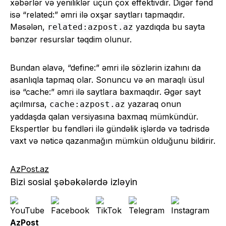
xəbərlər və yeniliklər üçün çox effektivdir. Digər fənd
isə “related:” əmri ilə oxşar saytları tapmaqdır.
Məsələn,
yazdıqda bu sayta
related:azpost.az
bənzər resurslar təqdim olunur.
Bundan əlavə, “define:” əmri ilə sözlərin izahını da
asanlıqla tapmaq olar. Sonuncu və ən maraqlı üsul
isə “cache:” əmri ilə saytlara baxmaqdır. Əgər sayt
açılmırsa,
yazaraq onun
cache:azpost.az
yaddaşda qalan versiyasına baxmaq mümkündür.
Ekspertlər bu fəndləri ilə gündəlik işlərdə və tədrisdə
vaxt və nəticə qazanmağın mümkün olduğunu bildirir.
AzPost.az
Bizi sosial şəbəkələrdə izləyin
AzPost