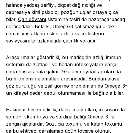
halında yaddaş zəifliyi, diqqət dağınıqlığı və
depressiya kimi psixoloji pozğunluqlar ortaya çıxa
bilər.
Qan dövranı
sisteminə təsiri də nəzərəçarpacaq
dərəcədədir. Belə ki, Omega-3 çatışmazlığı ürək-
damar xəstəlikləri riskini artırır və xolesterin
səviyyəsini tarazlamaqda çətinlik yaradır.
Araşdırmalar göstərir ki, bu maddənin azlığı immun
sistemini də zəiflədir və bədəni infeksiyalara qarşı
daha həssas hala gətirir. Əzələ və oynaq ağrıları da
bu problemin əlamətləri arasındadır. Bundan əlavə,
göz quruluğu və zəif görmə problemləri də Omega-3-
ün kifayət qədər qəbul olunmaması ilə bağlı ola bilər.
Həkimlər hesab edir ki, dəniz məhsulları, xüsusən də
somon, skumbriya və sardina balığı Omega-3 ilə
zəngin qidalardır. Qoz, çia toxumu və kətan toxumu
da bu ehtiyacı qarşılamaq üçün tövsiyə olunur.