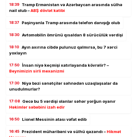
18:39
Tramp Ermənistan və Azərbaycan arasında sülhə
nail olub –
ABŞ dövlət katibi
18:37
Paşinyanla Tramp arasında telefon danışığı olub
18:30
Avtomobilin ömrünü qısaldan 8 sürücülük vərdişi
18:10
Ayın axırına cibdə pulunuz qalmırsa, bu 7 xərci
yoxlayın
17:50
İnsan niyə keçmişi xatırlayanda kövrəlir? –
Beynimizin sirli mexanizmi
17:30
Niyə bəzi sənətçilər səhnədən uzaqlaşsalar da
unudulmurlar?
17:08
Gecə bu 5 vərdişi olanlar səhər yorğun oyanır
Həkimlər səbəbini izah edir
16:50
Lionel Messinin atası vəfat edib
16:45
Prezident müharibəni və sülhü qazandı –
Hikmət