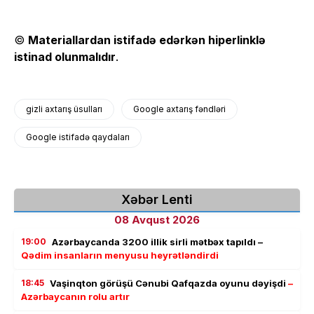
©
Materiallardan istifadə edərkən hiperlinklə
istinad olunmalıdır
.
gizli axtarış üsulları
Google axtarış fəndləri
Google istifadə qaydaları
Xəbər Lenti
08 Avqust 2026
19:00
Azərbaycanda 3200 illik sirli mətbəx tapıldı –
Qədim insanların menyusu heyrətləndirdi
18:45
Vaşinqton görüşü Cənubi Qafqazda oyunu dəyişdi
–
Azərbaycanın rolu artır