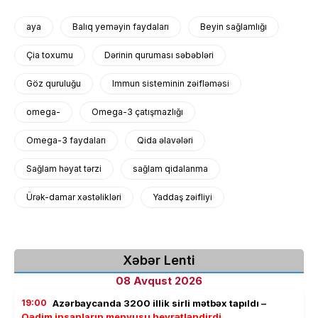
aya
Balıq yeməyin faydaları
Beyin sağlamlığı
Çia toxumu
Dərinin quruması səbəbləri
Göz quruluğu
Immun sisteminin zəifləməsi
omega-
Omega-3 çatışmazlığı
Omega-3 faydaları
Qida əlavələri
Sağlam həyat tərzi
sağlam qidalanma
Ürək-damar xəstəlikləri
Yaddaş zəifliyi
Xəbər Lenti
08 Avqust 2026
19:00
Azərbaycanda 3200 illik sirli mətbəx tapıldı –
Qədim insanların menyusu heyrətləndirdi