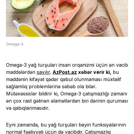
Omega-3
Omega-3 yağ turşuları insan orqanizmi üçün ən vacib
maddələrdən
sayılır
.
AzPost.az
xəbər verir ki,
bu
maddənin kifayət qədər qəbul olunmaması müxtəlif
sağlamlıq problemlərinə səbəb ola bilər.
Mütəxəssislər bildirir ki, Omega-3 çatışmazlığı zamanı
ən çox rast gəlinən əlamətlərdən biri dərinin quruması
və qabıqlanmasıdır.
Eyni zamanda, bu yağ turşuları beyin funksiyalarının
normal fəaliyyəti üçün də vacibdir. Çatışmazlıq