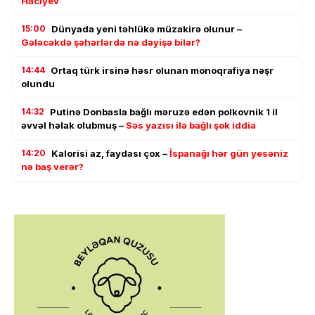
Hacıyev
15:00
Dünyada yeni təhlükə müzakirə olunur –
Gələcəkdə şəhərlərdə nə dəyişə bilər?
14:44
Ortaq türk irsinə həsr olunan monoqrafiya nəşr
olundu
14:32
Putinə Donbasla bağlı məruzə edən polkovnik 1 il
əvvəl həlak olubmuş –
Səs yazısı ilə bağlı şok iddia
14:20
Kalorisi az, faydası çox –
İspanağı hər gün yesəniz
nə baş verər?