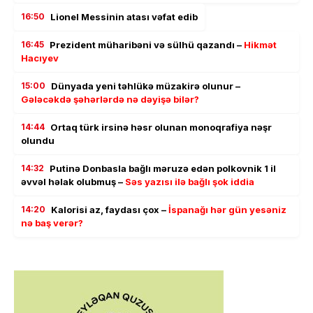
16:50
Lionel Messinin atası vəfat edib
16:45
Prezident müharibəni və sülhü qazandı –
Hikmət
Hacıyev
15:00
Dünyada yeni təhlükə müzakirə olunur –
Gələcəkdə şəhərlərdə nə dəyişə bilər?
14:44
Ortaq türk irsinə həsr olunan monoqrafiya nəşr
olundu
14:32
Putinə Donbasla bağlı məruzə edən polkovnik 1 il
əvvəl həlak olubmuş –
Səs yazısı ilə bağlı şok iddia
14:20
Kalorisi az, faydası çox –
İspanağı hər gün yesəniz
nə baş verər?