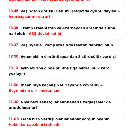
18:45
Vaşinqton görüşü Cənubi Qafqazda oyunu dəyişdi
–
Azərbaycanın rolu artır
18:39
Tramp Ermənistan və Azərbaycan arasında sülhə
nail olub –
ABŞ dövlət katibi
18:37
Paşinyanla Tramp arasında telefon danışığı olub
18:30
Avtomobilin ömrünü qısaldan 8 sürücülük vərdişi
18:10
Ayın axırına cibdə pulunuz qalmırsa, bu 7 xərci
yoxlayın
17:50
İnsan niyə keçmişi xatırlayanda kövrəlir? –
Beynimizin sirli mexanizmi
17:30
Niyə bəzi sənətçilər səhnədən uzaqlaşsalar da
unudulmurlar?
17:08
Gecə bu 5 vərdişi olanlar səhər yorğun oyanır
Həkimlər səbəbini izah edir