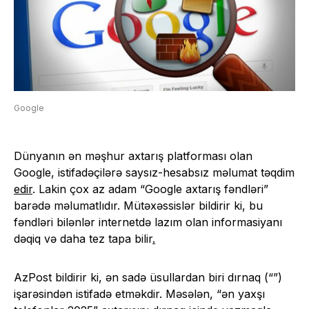
Google
Dünyanın ən məşhur axtarış platforması olan
Google, istifadəçilərə saysız-hesabsız məlumat təqdim
edir
. Lakin çox az adam “Google axtarış fəndləri”
barədə məlumatlıdır. Mütəxəssislər bildirir ki, bu
fəndləri bilənlər internetdə lazım olan informasiyanı
dəqiq və daha tez tapa bilir
.
AzPost bildirir ki, ən sadə üsullardan biri dırnaq (“”)
işarəsindən istifadə etməkdir. Məsələn, “ən yaxşı