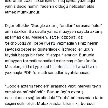
telefonlar 2025” axtarışını dırnaq içində yazmaqla
yalnız dəqiq həmin ifadənin olduğu nəticələri əldə
etmək mümkündür.
Digər effektiv “Google axtarış fəndləri” sırasına “site:”
əmri daxildir. Bu üsulla yalnız müəyyən saytda axtarış
aparmaq olar. Məsələn,
site:azpost.az
yazmaqla yalnız həmin
texnologiya xəbərləri
saytdakı xəbərlər göstəriləcək. İstifadəçilər üçün
faydalı başqa bir fənd “filetype:” əmridir. Bununla
müəyyən formatlı sənədləri axtarmaq mümkündür.
Məsələn,
filetype:pdf təhsil islahatları
yazmaqla PDF formatlı sənədlər siyahılanacaq.
“Google axtarış fəndləri” arasında vaxt intervalı təyin
etmək də mümkündür. Bunun üçün axtarış
nəticələrinin sağ tərəfindəki “Tools” bölməsindən tarix
seçimi edilməlidir.
Mütəxəssislər
bildirir ki, bu üsul