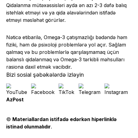
Qidalanma mütəxəssisləri ayda ən azı 2-3 dəfə balıq
istehlak etməyi və ya qida əlavələrindən istifadə
etməyi məsləhət görürlər.
Nəticə etibarilə, Omega-3 çatışmazlığı bədəndə həm
fiziki, həm də psixoloji problemlərə yol açır. Sağlam
qalmaq və bu problemlərlə qarşılaşmamaq üçün
balanslı qidalanmaq və Omega-3 tərkibli məhsulları
rasiona daxil etmək vacibdir.
Bizi sosial şəbəkələrdə izləyin
AzPost
©
Materiallardan istifadə edərkən hiperlinklə
istinad olunmalıdır
.