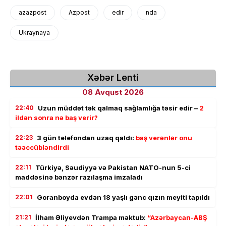
azazpost
Azpost
edir
nda
Ukraynaya
Xəbər Lenti
08 Avqust 2026
22:40
Uzun müddət tək qalmaq sağlamlığa təsir edir –
2
ildən sonra nə baş verir?
22:23
3 gün telefondan uzaq qaldı:
baş verənlər onu
təəccübləndirdi
22:11
Türkiyə, Səudiyyə və Pakistan NATO-nun 5-ci
maddəsinə bənzər razılaşma imzaladı
22:01
Goranboyda evdən 18 yaşlı gənc qızın meyiti tapıldı
21:21
İlham Əliyevdən Trampa məktub:
“Azərbaycan-ABŞ