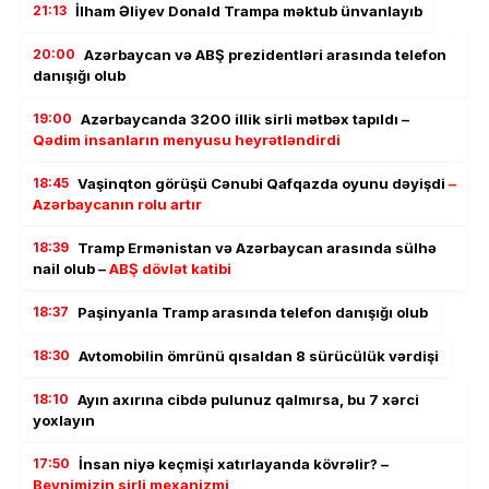
21:13
İlham Əliyev Donald Trampa məktub ünvanlayıb
20:00
Azərbaycan və ABŞ prezidentləri arasında telefon
danışığı olub
19:00
Azərbaycanda 3200 illik sirli mətbəx tapıldı –
Qədim insanların menyusu heyrətləndirdi
18:45
Vaşinqton görüşü Cənubi Qafqazda oyunu dəyişdi
–
Azərbaycanın rolu artır
18:39
Tramp Ermənistan və Azərbaycan arasında sülhə
nail olub –
ABŞ dövlət katibi
18:37
Paşinyanla Tramp arasında telefon danışığı olub
18:30
Avtomobilin ömrünü qısaldan 8 sürücülük vərdişi
18:10
Ayın axırına cibdə pulunuz qalmırsa, bu 7 xərci
yoxlayın
17:50
İnsan niyə keçmişi xatırlayanda kövrəlir? –
Beynimizin sirli mexanizmi