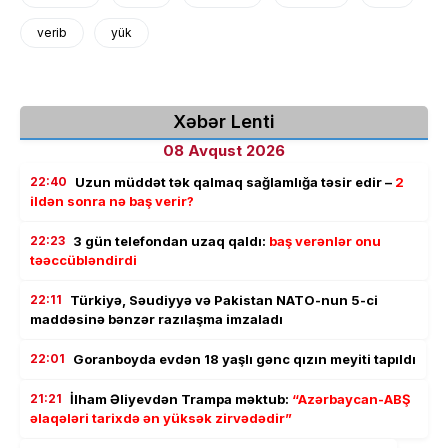
verib
yük
Xəbər Lenti
08 Avqust 2026
22:40
Uzun müddət tək qalmaq sağlamlığa təsir edir –
2
ildən sonra nə baş verir?
22:23
3 gün telefondan uzaq qaldı:
baş verənlər onu
təəccübləndirdi
22:11
Türkiyə, Səudiyyə və Pakistan NATO-nun 5-ci
maddəsinə bənzər razılaşma imzaladı
22:01
Goranboyda evdən 18 yaşlı gənc qızın meyiti tapıldı
21:21
İlham Əliyevdən Trampa məktub:
“Azərbaycan-ABŞ
əlaqələri tarixdə ən yüksək zirvədədir”