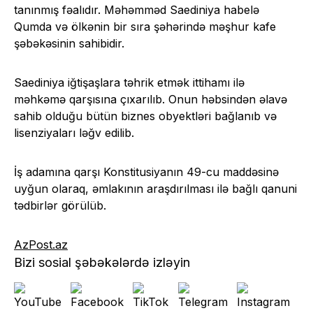
tanınmış fəalıdır. Məhəmməd Saediniya habelə
Qumda və ölkənin bir sıra şəhərində məşhur kafe
şəbəkəsinin sahibidir.
Saediniya iğtişaşlara təhrik etmək ittihamı ilə
məhkəmə qarşısına çıxarılıb. Onun həbsindən əlavə
sahib olduğu bütün biznes obyektləri bağlanıb və
lisenziyaları ləğv edilib.
İş adamına qarşı Konstitusiyanın 49-cu maddəsinə
uyğun olaraq, əmlakının araşdırılması ilə bağlı qanuni
tədbirlər görülüb.
AzPost.az
Bizi sosial şəbəkələrdə izləyin