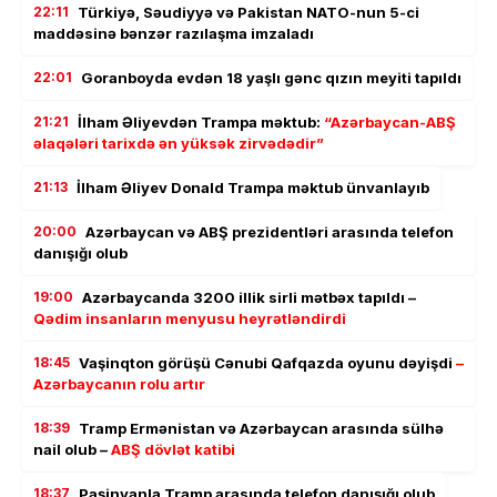
22:11
Türkiyə, Səudiyyə və Pakistan NATO-nun 5-ci
maddəsinə bənzər razılaşma imzaladı
22:01
Goranboyda evdən 18 yaşlı gənc qızın meyiti tapıldı
21:21
İlham Əliyevdən Trampa məktub:
“Azərbaycan-ABŞ
əlaqələri tarixdə ən yüksək zirvədədir”
21:13
İlham Əliyev Donald Trampa məktub ünvanlayıb
20:00
Azərbaycan və ABŞ prezidentləri arasında telefon
danışığı olub
19:00
Azərbaycanda 3200 illik sirli mətbəx tapıldı –
Qədim insanların menyusu heyrətləndirdi
18:45
Vaşinqton görüşü Cənubi Qafqazda oyunu dəyişdi
–
Azərbaycanın rolu artır
18:39
Tramp Ermənistan və Azərbaycan arasında sülhə
nail olub –
ABŞ dövlət katibi
18:37
Paşinyanla Tramp arasında telefon danışığı olub