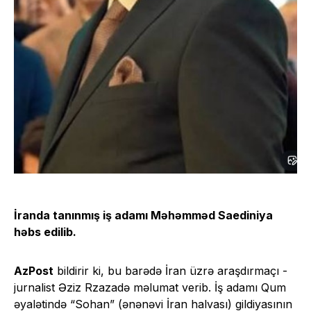
İranda tanınmış iş adamı Məhəmməd Saediniya
həbs
edilib
.
AzPost
bildirir ki, bu barədə İran üzrə araşdırmaçı -
jurnalist Əziz Rzazadə məlumat verib. İş adamı Qum
əyalətində “Sohan” (ənənəvi İran halvası) gildiyasının