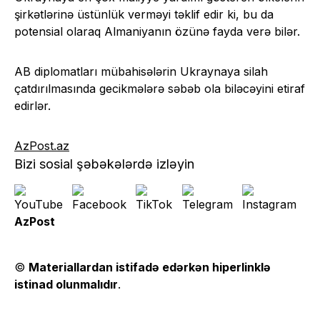
şirkətlərinə üstünlük verməyi təklif edir ki, bu da
potensial olaraq Almaniyanın özünə fayda verə bilər.
AB diplomatları mübahisələrin Ukraynaya silah
çatdırılmasında gecikmələrə səbəb ola biləcəyini etiraf
edirlər.
AzPost.az
Bizi sosial şəbəkələrdə izləyin
AzPost
©
Materiallardan istifadə edərkən hiperlinklə
istinad olunmalıdır
.