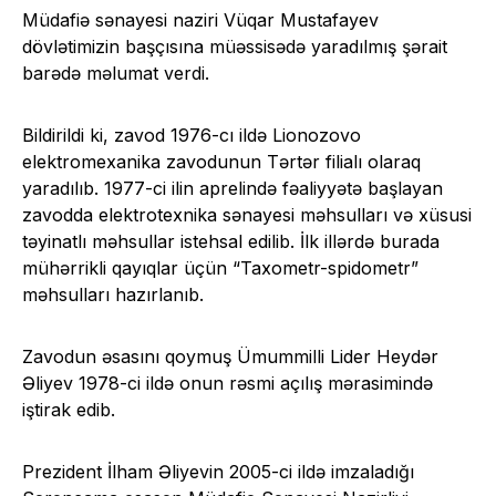
Müdafiə sənayesi naziri Vüqar Mustafayev
dövlətimizin başçısına müəssisədə yaradılmış şərait
barədə məlumat verdi.
Bildirildi ki, zavod 1976-cı ildə Lionozovo
elektromexanika zavodunun Tərtər filialı olaraq
yaradılıb. 1977-ci ilin aprelində fəaliyyətə başlayan
zavodda elektrotexnika sənayesi məhsulları və xüsusi
təyinatlı məhsullar istehsal edilib. İlk illərdə burada
mühərrikli qayıqlar üçün “Taxometr-spidometr”
məhsulları hazırlanıb.
Zavodun əsasını qoymuş Ümummilli Lider Heydər
Əliyev 1978-ci ildə onun rəsmi açılış mərasimində
iştirak edib.
Prezident İlham Əliyevin 2005-ci ildə imzaladığı