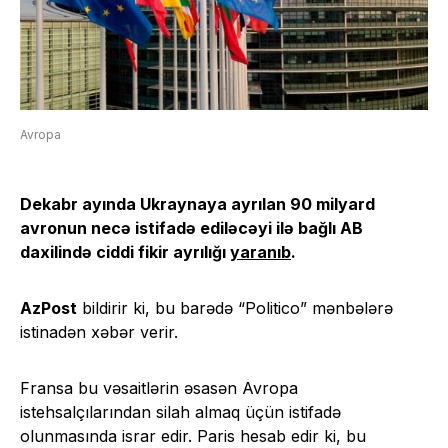
Avropa
Dekabr ayında Ukraynaya ayrılan 90 milyard
avronun necə istifadə ediləcəyi ilə bağlı AB
daxilində ciddi fikir ayrılığı
yaranıb
.
AzPost
bildirir ki, bu barədə “Politico” mənbələrə
istinadən xəbər verir.
Fransa bu vəsaitlərin əsasən Avropa
istehsalçılarından silah almaq üçün istifadə
olunmasında israr edir. Paris hesab edir ki, bu