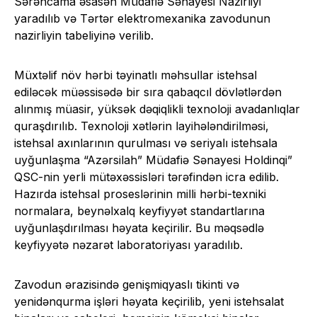
Sərəncama əsasən Müdafiə Sənayesi Nazirliyi
yaradılıb və Tərtər elektromexanika zavodunun
nazirliyin tabeliyinə verilib.
Müxtəlif növ hərbi təyinatlı məhsullar istehsal
ediləcək müəssisədə bir sıra qabaqcıl dövlətlərdən
alınmış müasir, yüksək dəqiqlikli texnoloji avadanlıqlar
quraşdırılıb. Texnoloji xətlərin layihələndirilməsi,
istehsal axınlarının qurulması və seriyalı istehsala
uyğunlaşma “Azərsilah” Müdafiə Sənayesi Holdinqi”
QSC-nin yerli mütəxəssisləri tərəfindən icra edilib.
Hazırda istehsal proseslərinin milli hərbi-texniki
normalara, beynəlxalq keyfiyyət standartlarına
uyğunlaşdırılması həyata keçirilir. Bu məqsədlə
keyfiyyətə nəzarət laboratoriyası yaradılıb.
Zavodun ərazisində genişmiqyaslı tikinti və
yenidənqurma işləri həyata keçirilib, yeni istehsalat