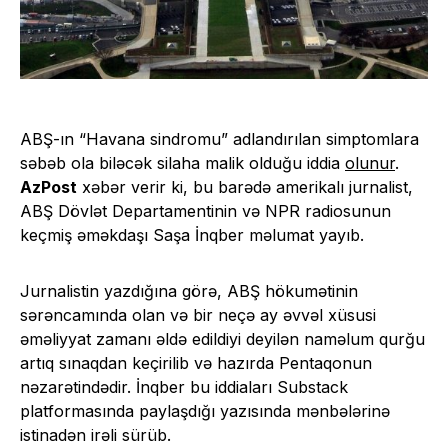
ABŞ-ın “Havana sindromu” adlandırılan simptomlara
səbəb ola biləcək silaha malik olduğu iddia
olunur
.
AzPost
xəbər verir ki, bu barədə amerikalı jurnalist,
ABŞ Dövlət Departamentinin və NPR radiosunun
keçmiş əməkdaşı Saşa İnqber məlumat yayıb.
Jurnalistin yazdığına görə, ABŞ hökumətinin
sərəncamında olan və bir neçə ay əvvəl xüsusi
əməliyyat zamanı əldə edildiyi deyilən naməlum qurğu
artıq sınaqdan keçirilib və hazırda Pentaqonun
nəzarətindədir. İnqber bu iddiaları Substack
platformasında paylaşdığı yazısında mənbələrinə
istinadən irəli sürüb.