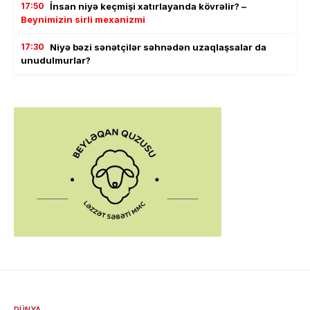
17:50
İnsan niyə keçmişi xatırlayanda kövrəlir? –
Beynimizin sirli mexanizmi
17:30
Niyə bəzi sənətçilər səhnədən uzaqlaşsalar da
unudulmurlar?
DÜNYA