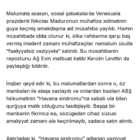
Məlumata əsasən, sosial şəbəkələrdə Venesuela
prezidenti Nikolas Maduronun mühafizə xidmətinin
guya keçmiş əməkdaşına aid müsahibə yayılıb. Həmin
müsahibədə iddia olunur ki, ölkə rəhbərinə qarşı baş
vermiş insident zamanı mühafizəçilər naməlum üsulla
“fəaliyyətsiz vəziyyətə” salınıb. Bu müsahibənin
repostunu Ağ Evin mətbuat katibi Kerolin Levittin də
paylaşdığı bildirilir.
İnqber qeyd edir ki, bu məlumatlardan sonra o, öz
mənbələri ilə əlaqə saxlayıb və onlardan bəziləri ABŞ
hökumətinin “Havana sindromu”na səbəb ola bilən
qurğuya malik olduğunu təsdiqləyib. Başqa bir
mənbənin fikrincə isə, sözügedən cihaz xüsusi
əməliyyat zamanı ələ keçirilməyib, sadəcə satın alınıb.
Xatırladaq ki, “Havana sindromu” adlanan vəziyyət