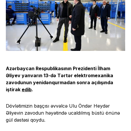
Azərbaycan Respublikasının Prezidenti İlham
Əliyev yanvarın 13-də Tərtər elektromexanika
zavodunun yenidənqurmadan sonra açılışında
iştirak
edib
.
Dövlətimizin başçısı əvvəlcə Ulu Öndər Heydər
Əliyevin zavodun həyətində ucaldılmış büstü önünə
gül dəstəsi qoydu.