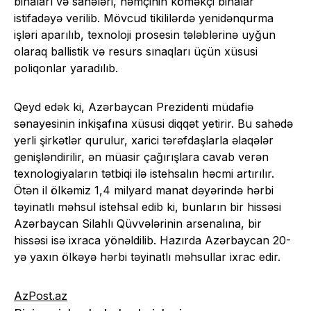
binaları və sahələri, həmçinin köməkçi binalar
istifadəyə verilib. Mövcud tikililərdə yenidənqurma
işləri aparılıb, texnoloji prosesin tələblərinə uyğun
olaraq ballistik və resurs sınaqları üçün xüsusi
poliqonlar yaradılıb.
Qeyd edək ki, Azərbaycan Prezidenti müdafiə
sənayesinin inkişafına xüsusi diqqət yetirir. Bu sahədə
yerli şirkətlər qurulur, xarici tərəfdaşlarla əlaqələr
genişləndirilir, ən müasir çağırışlara cavab verən
texnologiyaların tətbiqi ilə istehsalın həcmi artırılır.
Ötən il ölkəmiz 1,4 milyard manat dəyərində hərbi
təyinatlı məhsul istehsal edib ki, bunların bir hissəsi
Azərbaycan Silahlı Qüvvələrinin arsenalına, bir
hissəsi isə ixraca yönəldilib. Hazırda Azərbaycan 20-
yə yaxın ölkəyə hərbi təyinatlı məhsullar ixrac edir.
AzPost.az