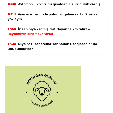
18:30
Avtomobilin ömrünü qısaldan 8 sürücülük vərdişi
18:10
Ayın axırına cibdə pulunuz qalmırsa, bu 7 xərci
yoxlayın
17:50
İnsan niyə keçmişi xatırlayanda kövrəlir? –
Beynimizin sirli mexanizmi
17:30
Niyə bəzi sənətçilər səhnədən uzaqlaşsalar da
unudulmurlar?