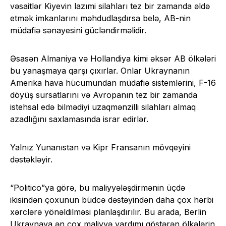
vəsaitlər Kiyevin lazımi silahları tez bir zamanda əldə
etmək imkanlarını məhdudlaşdırsa belə, AB-nin
müdafiə sənayesini gücləndirməlidir.
Əsasən Almaniya və Hollandiya kimi əksər AB ölkələri
bu yanaşmaya qarşı çıxırlar. Onlar Ukraynanın
Amerika hava hücumundan müdafiə sistemlərini, F-16
döyüş sursatlarını və Avropanın tez bir zamanda
istehsal edə bilmədiyi uzaqmənzilli silahları almaq
azadlığını saxlamasında israr edirlər.
Yalnız Yunanıstan və Kipr Fransanın mövqeyini
dəstəkləyir.
“Politico”ya görə, bu maliyyələşdirmənin üçdə
ikisindən çoxunun büdcə dəstəyindən daha çox hərbi
xərclərə yönəldilməsi planlaşdırılır. Bu arada, Berlin
Ukraynaya ən çox maliyyə yardımı göstərən ölkələrin