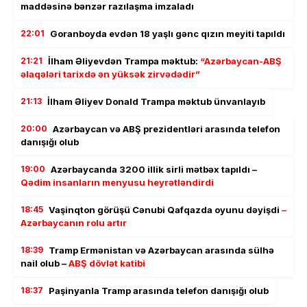
maddəsinə bənzər razılaşma imzaladı
22:01
Goranboyda evdən 18 yaşlı gənc qızın meyiti tapıldı
21:21
İlham Əliyevdən Trampa məktub:
“Azərbaycan-ABŞ
əlaqələri tarixdə ən yüksək zirvədədir”
21:13
İlham Əliyev Donald Trampa məktub ünvanlayıb
20:00
Azərbaycan və ABŞ prezidentləri arasında telefon
danışığı olub
19:00
Azərbaycanda 3200 illik sirli mətbəx tapıldı –
Qədim insanların menyusu heyrətləndirdi
18:45
Vaşinqton görüşü Cənubi Qafqazda oyunu dəyişdi
–
Azərbaycanın rolu artır
18:39
Tramp Ermənistan və Azərbaycan arasında sülhə
nail olub –
ABŞ dövlət katibi
18:37
Paşinyanla Tramp arasında telefon danışığı olub