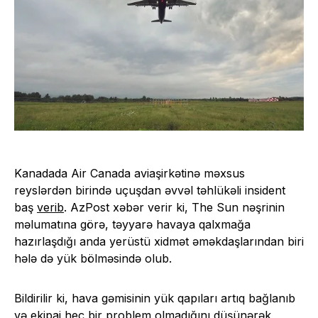
Kanadada Air Canada aviaşirkətinə məxsus
reyslərdən birində uçuşdan əvvəl təhlükəli insident
baş
verib
. AzPost xəbər verir ki, The Sun nəşrinin
məlumatına görə, təyyarə havaya qalxmağa
hazırlaşdığı anda yerüstü xidmət əməkdaşlarından biri
hələ də yük bölməsində olub.
Bildirilir ki, hava gəmisinin yük qapıları artıq bağlanıb
və ekipaj heç bir problem olmadığını düşünərək