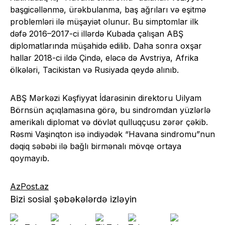
başgicəllənmə, ürəkbulanma, baş ağrıları və eşitmə
problemləri ilə müşayiət olunur. Bu simptomlar ilk
dəfə 2016–2017-ci illərdə Kubada çalışan ABŞ
diplomatlarında müşahidə edilib. Daha sonra oxşar
hallar 2018-ci ildə Çində, eləcə də Avstriya, Afrika
ölkələri, Tacikistan və Rusiyada qeydə alınıb.
ABŞ Mərkəzi Kəşfiyyat İdarəsinin direktoru Uilyam
Börnsün açıqlamasına görə, bu sindromdan yüzlərlə
amerikalı diplomat və dövlət qulluqçusu zərər çəkib.
Rəsmi Vaşinqton isə indiyədək “Havana sindromu”nun
dəqiq səbəbi ilə bağlı birmənalı mövqe ortaya
qoymayıb.
AzPost.az
Bizi sosial şəbəkələrdə izləyin