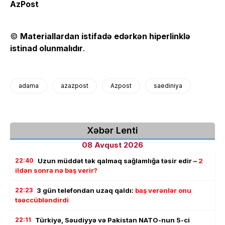
AzPost
©
Materiallardan istifadə edərkən hiperlinklə
istinad olunmalıdır
.
adama
azazpost
Azpost
saediniya
Xəbər Lenti
08 Avqust 2026
22:40
Uzun müddət tək qalmaq sağlamlığa təsir edir –
2
ildən sonra nə baş verir?
22:23
3 gün telefondan uzaq qaldı:
baş verənlər onu
təəccübləndirdi
22:11
Türkiyə, Səudiyyə və Pakistan NATO-nun 5-ci