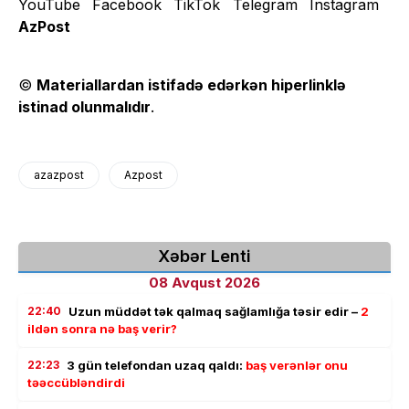
AzPost
©
Materiallardan istifadə edərkən hiperlinklə
istinad olunmalıdır
.
azazpost
Azpost
Xəbər Lenti
08 Avqust 2026
22:40
Uzun müddət tək qalmaq sağlamlığa təsir edir –
2
ildən sonra nə baş verir?
22:23
3 gün telefondan uzaq qaldı:
baş verənlər onu
təəccübləndirdi