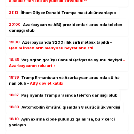
əlaqələri tarixdə ən yüksək zirvədədir”
21:13
İlham Əliyev Donald Trampa məktub ünvanlayıb
20:00
Azərbaycan və ABŞ prezidentləri arasında telefon
danışığı olub
19:00
Azərbaycanda 3200 illik sirli mətbəx tapıldı –
Qədim insanların menyusu heyrətləndirdi
18:45
Vaşinqton görüşü Cənubi Qafqazda oyunu dəyişdi
–
Azərbaycanın rolu artır
18:39
Tramp Ermənistan və Azərbaycan arasında sülhə
nail olub –
ABŞ dövlət katibi
18:37
Paşinyanla Tramp arasında telefon danışığı olub
18:30
Avtomobilin ömrünü qısaldan 8 sürücülük vərdişi
18:10
Ayın axırına cibdə pulunuz qalmırsa, bu 7 xərci
yoxlayın