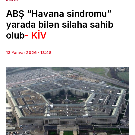
ABŞ “Havana sindromu”
yarada bilən silaha sahib
olub
- KİV
13 Yanvar 2026 - 13:48