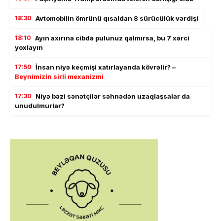
18:30
Avtomobilin ömrünü qısaldan 8 sürücülük vərdişi
18:10
Ayın axırına cibdə pulunuz qalmırsa, bu 7 xərci
yoxlayın
17:50
İnsan niyə keçmişi xatırlayanda kövrəlir? –
Beynimizin sirli mexanizmi
17:30
Niyə bəzi sənətçilər səhnədən uzaqlaşsalar da
unudulmurlar?