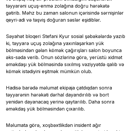
təyyarəni uçuş-enmə zolağına doğru hərəkətə
gətirib. Məhz bu zaman salonun içərisində sərnişinlər
qeyri-adi və təşviş doğuran səslər eşidiblər.
Səyahət bloqeri Stefani Kyur sosial şəbəkələrdə yazıb
ki, təyyarə uçuş zolağına yaxınlaşarkən yük
bölməsindən gələn kömək çağırışları salon boyunca
əks-səda verib. Onun sözlərinə görə, yerüstü xidmət
əməkdaşı yük bölməsində sıxılmış vəziyyətdə qalıb və
kömək istədiyini eşitmək mümkün olub.
Hadisə barədə məlumat ekipaja çatdıqdan sonra
təyyarənin hərəkəti dərhal dayandırılıb və bort
yenidən dayanacaq yerinə qaytarılıb. Daha sonra
əməkdaş yük bölməsindən çıxarılıb.
Məlumata görə, xoşbəxtlikdən insident ağır