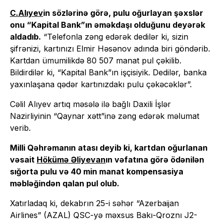
C.Alıyev
in sözlərinə görə, pulu oğurlayan şəxslər
onu “Kapital Bank”ın əməkdaşı olduğunu deyərək
aldadıb.
“Telefonla zəng edərək dedilər ki, sizin
şifrənizi, kartınızı Elmir Həsənov adında biri göndərib.
Kartdan ümumilikdə 80 507 manat pul çəkilib.
Bildirdilər ki, “Kapital Bank”ın işçisiyik. Dedilər, banka
yaxınlaşana qədər kartınızdakı pulu çəkəcəklər”.
Cəlil Alıyev artıq məsələ ilə bağlı Daxili İşlər
Nazirliyinin “Qaynar xətt”inə zəng edərək məlumat
verib.
Milli Qəhrəmanın atası deyib ki, kartdan oğurlanan
vəsait
Hökümə Əliyevan
ın vəfatına görə ödənilən
sığorta pulu və 40 min manat kompensasiya
məbləğindən qalan pul olub.
Xatırladaq ki, dekabrın 25-i səhər “Azerbaijan
Airlines” (AZAL) QSC-yə məxsus Bakı-Qroznı J2-