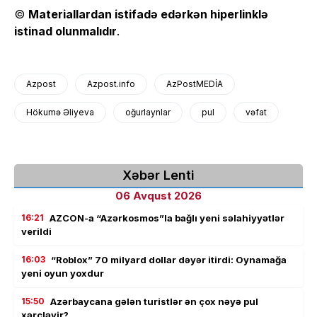
©
Materiallardan istifadə edərkən hiperlinklə
istinad olunmalıdır
.
Azpost
Azpost.info
AzPostMEDİA
Hökumə Əliyeva
oğurlaynlar
pul
vəfat
Xəbər Lenti
06 Avqust 2026
16:21
AZCON-a “Azərkosmos”la bağlı yeni səlahiyyətlər
verildi
16:03
“Roblox” 70 milyard dollar dəyər itirdi: Oynamağa
yeni oyun yoxdur
15:50
Azərbaycana gələn turistlər ən çox nəyə pul
xərcləyir?