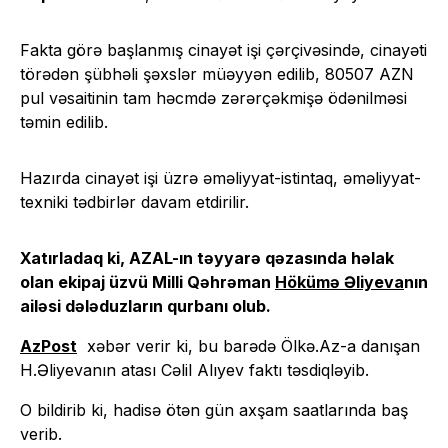
Fakta görə başlanmış cinayət işi çərçivəsində, cinayəti
törədən şübhəli şəxslər müəyyən edilib, 80507 AZN
pul vəsaitinin tam həcmdə zərərçəkmişə ödənilməsi
təmin edilib.
Hazırda cinayət işi üzrə əməliyyat-istintaq, əməliyyat-
texniki tədbirlər davam etdirilir.
Xatırladaq ki, AZAL-ın təyyarə qəzasında həlak
olan ekipaj üzvü Milli Qəhrəman
Hökümə Əliyeva
nın
ailəsi dələduzların qurbanı olub.
AzPost
xəbər verir ki, bu barədə Ölkə.Az-a danışan
H.Əliyevanın atası Cəlil Alıyev faktı təsdiqləyib.
O bildirib ki, hadisə ötən gün axşam saatlarında baş
verib.