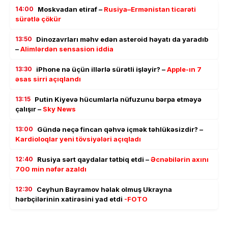
14:00
Moskvadan etiraf –
Rusiya–Ermənistan ticarəti
sürətlə çökür
13:50
Dinozavrları məhv edən asteroid həyatı da yaradıb
–
Alimlərdən sensasion iddia
13:30
iPhone nə üçün illərlə sürətli işləyir? –
Apple-ın 7
əsas sirri açıqlandı
13:15
Putin Kiyevə hücumlarla nüfuzunu bərpa etməyə
çalışır –
Sky News
13:00
Gündə neçə fincan qəhvə içmək təhlükəsizdir? –
Kardioloqlar yeni tövsiyələri açıqladı
12:40
Rusiya sərt qaydalar tətbiq etdi –
Əcnəbilərin axını
700 min nəfər azaldı
12:30
Ceyhun Bayramov həlak olmuş Ukrayna
hərbçilərinin xatirəsini yad etdi
-FOTO