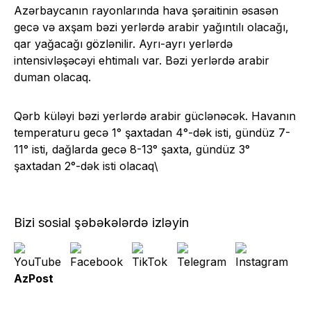
Azərbaycanın rayonlarında hava şəraitinin əsasən
gecə və axşam bəzi yerlərdə arabir yağıntılı olacağı,
qar yağacağı gözlənilir. Ayrı-ayrı yerlərdə
intensivləşəcəyi ehtimalı var. Bəzi yerlərdə arabir
duman olacaq.
Qərb küləyi bəzi yerlərdə arabir güclənəcək. Havanın
temperaturu gecə 1° şaxtadan 4°-dək isti, gündüz 7-
11° isti, dağlarda gecə 8-13° şaxta, gündüz 3°
şaxtadan 2°-dək isti olacaq\
Bizi sosial şəbəkələrdə izləyin
AzPost