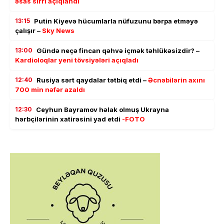
əsas sirri açıqlandı
13:15
Putin Kiyevə hücumlarla nüfuzunu bərpa etməyə
çalışır –
Sky News
13:00
Gündə neçə fincan qəhvə içmək təhlükəsizdir? –
Kardioloqlar yeni tövsiyələri açıqladı
12:40
Rusiya sərt qaydalar tətbiq etdi –
Əcnəbilərin axını
700 min nəfər azaldı
12:30
Ceyhun Bayramov həlak olmuş Ukrayna
hərbçilərinin xatirəsini yad etdi
-FOTO