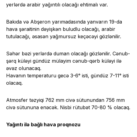
yerlərdə arabir yağıntılı olacağı ehtimalı var.
Bakıda və Abşeron yarımadasında yanvarın 19-da
hava şəraitinin dəyişkən buludlu olacağı, arabir
tutulacağı, əsasən yağmursuz keçəcəyi gözlənilir.
Səhər bəzi yerlərdə duman olacağı gözlənilir. Cənub-
şərq küləyi gündüz mülayim cənub-qərb küləyi ilə
əvəz olunacaq.
Havanın temperaturu gecə 3-6° isti, gündüz 7-11° isti
olacaq.
Atmosfer təzyiqi 762 mm civə sütunundan 756 mm
civə sütununa enəcək. Nisbi rütubət 70-80 % olacaq.
Yağıntı ilə bağlı hava proqnozu