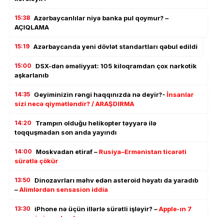
15:38
Azərbaycanlılar niyə banka pul qoymur? –
AÇIQLAMA
15:19
Azərbaycanda yeni dövlət standartları qəbul edildi
15:00
DSX-dən əməliyyat: 105 kiloqramdan çox narkotik
aşkarlanıb
14:35
Geyiminizin rəngi haqqınızda nə deyir?-
İnsanlar
sizi necə qiymətləndir? / ARAŞDIRMA
14:20
Trampın olduğu helikopter təyyarə ilə
toqquşmadan son anda yayındı
14:00
Moskvadan etiraf –
Rusiya–Ermənistan ticarəti
sürətlə çökür
13:50
Dinozavrları məhv edən asteroid həyatı da yaradıb
–
Alimlərdən sensasion iddia
13:30
iPhone nə üçün illərlə sürətli işləyir? –
Apple-ın 7