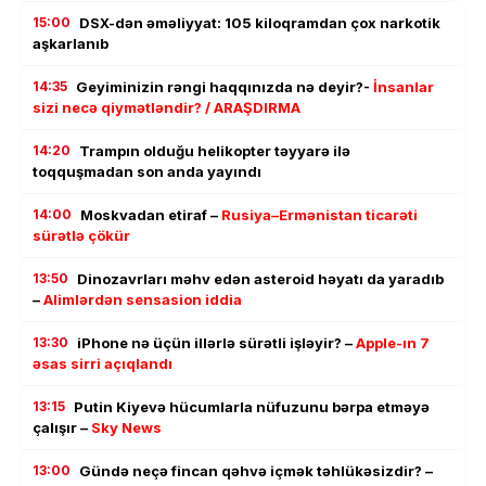
15:00
DSX-dən əməliyyat: 105 kiloqramdan çox narkotik
aşkarlanıb
14:35
Geyiminizin rəngi haqqınızda nə deyir?-
İnsanlar
sizi necə qiymətləndir? / ARAŞDIRMA
14:20
Trampın olduğu helikopter təyyarə ilə
toqquşmadan son anda yayındı
14:00
Moskvadan etiraf –
Rusiya–Ermənistan ticarəti
sürətlə çökür
13:50
Dinozavrları məhv edən asteroid həyatı da yaradıb
–
Alimlərdən sensasion iddia
13:30
iPhone nə üçün illərlə sürətli işləyir? –
Apple-ın 7
əsas sirri açıqlandı
13:15
Putin Kiyevə hücumlarla nüfuzunu bərpa etməyə
çalışır –
Sky News
13:00
Gündə neçə fincan qəhvə içmək təhlükəsizdir? –