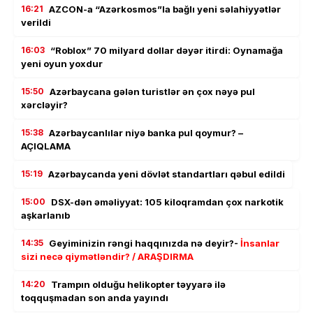
16:21
AZCON-a “Azərkosmos”la bağlı yeni səlahiyyətlər
verildi
16:03
“Roblox” 70 milyard dollar dəyər itirdi: Oynamağa
yeni oyun yoxdur
15:50
Azərbaycana gələn turistlər ən çox nəyə pul
xərcləyir?
15:38
Azərbaycanlılar niyə banka pul qoymur? –
AÇIQLAMA
15:19
Azərbaycanda yeni dövlət standartları qəbul edildi
15:00
DSX-dən əməliyyat: 105 kiloqramdan çox narkotik
aşkarlanıb
14:35
Geyiminizin rəngi haqqınızda nə deyir?-
İnsanlar
sizi necə qiymətləndir? / ARAŞDIRMA
14:20
Trampın olduğu helikopter təyyarə ilə
toqquşmadan son anda yayındı