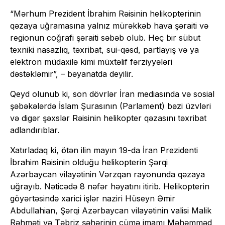
“Mərhum Prezident İbrahim Rəisinin helikopterinin
qəzaya uğramasına yalnız mürəkkəb hava şəraiti və
regionun coğrafi şəraiti səbəb olub. Heç bir sübut
texniki nasazlıq, təxribat, sui-qəsd, partlayış və ya
elektron müdaxilə kimi müxtəlif fərziyyələri
dəstəkləmir”, – bəyanatda deyilir.
Qeyd olunub ki, son dövrlər İran mediasında və sosial
şəbəkələrdə İslam Şurasının (Parlament) bəzi üzvləri
və digər şəxslər Rəisinin helikopter qəzasını təxribat
adlandırıblar.
Xatırladaq ki, ötən ilin mayın 19-da İran Prezidenti
İbrahim Rəisinin olduğu helikopterin Şərqi
Azərbaycan vilayətinin Vərzqan rayonunda qəzaya
uğrayıb. Nəticədə 8 nəfər həyatını itirib. Helikopterin
göyərtəsində xarici işlər naziri Hüseyn Əmir
Abdullahian, Şərqi Azərbaycan vilayətinin valisi Malik
Rəhməti və Təbriz şəhərinin cümə imamı Məhəmməd