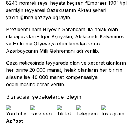
8243 nömrəli reysi həyata keçirən “Embraer 190” tipli
sərnişin təyyarəsi Qazaxıstanın Aktau şəhəri
yaxınlığında qəzaya uğrayıb.
Prezident İlham Əliyevin Sərəncamı ilə həlak olan
ekipaj üzvləri – İqor Kşnyakin, Aleksandr Kalyaninov
və
Hökümə Əliyevaya
ölümlərindən sonra
Azərbaycanın Milli Qəhrəmanı adı verilib.
Qəza nəticəsində təyyarədə olan və xəsarət alanların
hər birinə 20 000 manat, həlak olanların hər birinin
ailəsinə isə 40 000 manat kompensasiya
ödənilməsinə qərar verilib.
Bizi sosial şəbəkələrdə izləyin
AzPost