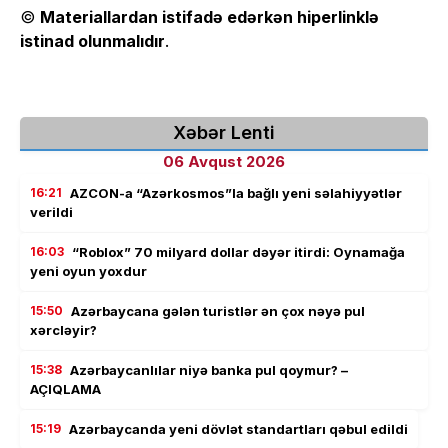
©
Materiallardan istifadə edərkən hiperlinklə
istinad olunmalıdır
.
Xəbər Lenti
06 Avqust 2026
16:21
AZCON-a “Azərkosmos”la bağlı yeni səlahiyyətlər
verildi
16:03
“Roblox” 70 milyard dollar dəyər itirdi: Oynamağa
yeni oyun yoxdur
15:50
Azərbaycana gələn turistlər ən çox nəyə pul
xərcləyir?
15:38
Azərbaycanlılar niyə banka pul qoymur? –
AÇIQLAMA
15:19
Azərbaycanda yeni dövlət standartları qəbul edildi