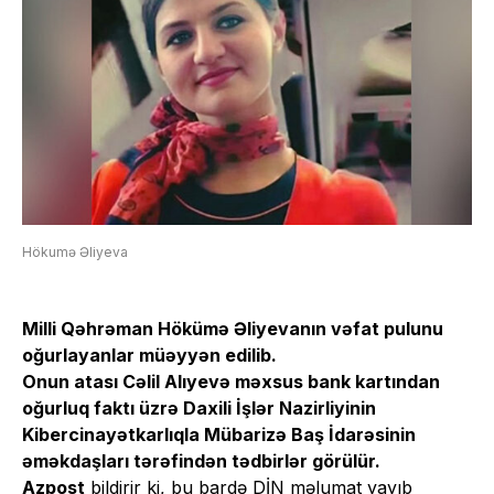
Hökumə Əliyeva
Milli Qəhrəman
Hökümə Əliyeva
nın vəfat pulunu
oğurlayanlar müəyyən edilib.
Onun atası Cəlil Alıyevə məxsus bank kartından
oğurluq faktı üzrə Daxili İşlər Nazirliyinin
Kibercinayətkarlıqla Mübarizə Baş İdarəsinin
əməkdaşları tərəfindən tədbirlər görülür.
Azpost
bildirir ki, bu bardə DİN məlumat yayıb