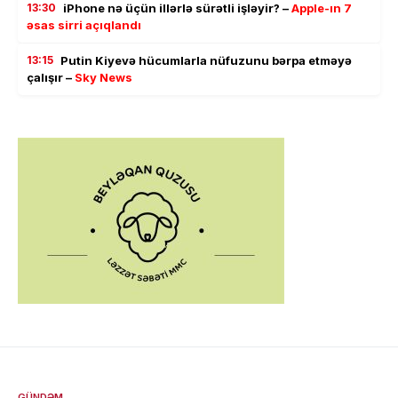
13:30
iPhone nə üçün illərlə sürətli işləyir? –
Apple-ın 7
əsas sirri açıqlandı
13:15
Putin Kiyevə hücumlarla nüfuzunu bərpa etməyə
çalışır –
Sky News
GÜNDƏM