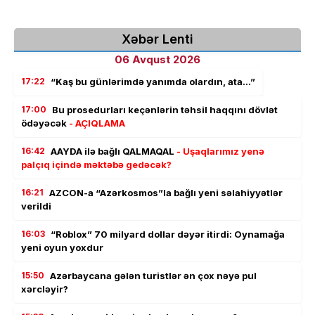
Xəbər Lenti
06 Avqust 2026
17:22
“Kaş bu günlərimdə yanımda olardın, ata…”
17:00
Bu prosedurları keçənlərin təhsil haqqını dövlət
ödəyəcək
- AÇIQLAMA
16:42
AAYDA ilə bağlı QALMAQAL
- Uşaqlarımız yenə
palçıq içində məktəbə gedəcək?
16:21
AZCON-a “Azərkosmos”la bağlı yeni səlahiyyətlər
verildi
16:03
“Roblox” 70 milyard dollar dəyər itirdi: Oynamağa
yeni oyun yoxdur
15:50
Azərbaycana gələn turistlər ən çox nəyə pul
xərcləyir?