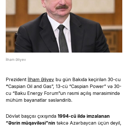
İlham Əliyev
Prezident
İlham Əliyev
bu gün Bakıda keçirilən 30-cu
“
Caspian Oil and Gas”, 13-cü “Caspian Power” və 30-
cu “Baku Energy Forum”un rəsmi açılış mərasimində
mühüm bəyanatlar səsləndirib.
Dövlət başçısı çıxışında
1994-cü ildə imzalanan
“Əsrin müqaviləsi”nin
təkcə Azərbaycan üçün deyil,