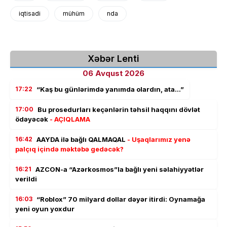
iqtisadi
mühüm
nda
Xəbər Lenti
06 Avqust 2026
17:22
“Kaş bu günlərimdə yanımda olardın, ata…”
17:00
Bu prosedurları keçənlərin təhsil haqqını dövlət
ödəyəcək
- AÇIQLAMA
16:42
AAYDA ilə bağlı QALMAQAL
- Uşaqlarımız yenə
palçıq içində məktəbə gedəcək?
16:21
AZCON-a “Azərkosmos”la bağlı yeni səlahiyyətlər
verildi
16:03
“Roblox” 70 milyard dollar dəyər itirdi: Oynamağa
yeni oyun yoxdur