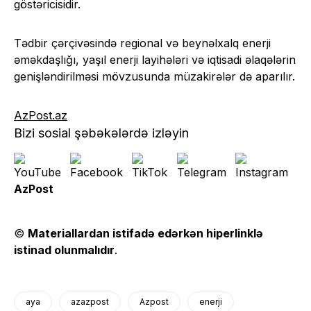
göstəricisidir.
Tədbir çərçivəsində regional və beynəlxalq enerji
əməkdaşlığı, yaşıl enerji layihələri və iqtisadi əlaqələrin
genişləndirilməsi mövzusunda müzakirələr də aparılır.
AzPost.az
Bizi sosial şəbəkələrdə izləyin
AzPost
©
Materiallardan istifadə edərkən hiperlinklə
istinad olunmalıdır
.
aya
azazpost
Azpost
enerji