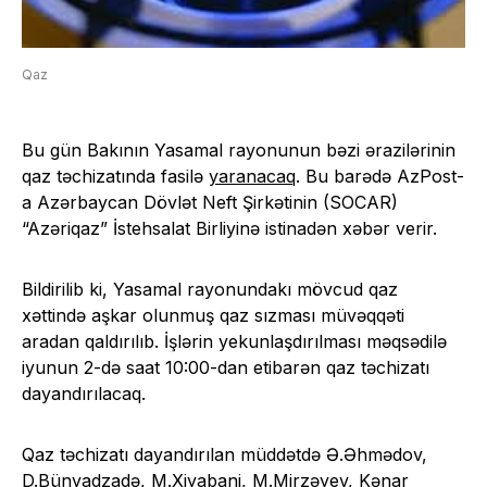
Qaz
Bu gün Bakının Yasamal rayonunun bəzi ərazilərinin
qaz təchizatında fasilə
yaranacaq
. Bu barədə AzPost-
a Azərbaycan Dövlət Neft Şirkətinin (SOCAR)
“Azəriqaz” İstehsalat Birliyinə istinadən xəbər verir.
Bildirilib ki, Yasamal rayonundakı mövcud qaz
xəttində aşkar olunmuş qaz sızması müvəqqəti
aradan qaldırılıb. İşlərin yekunlaşdırılması məqsədilə
iyunun 2-də saat 10:00-dan etibarən qaz təchizatı
dayandırılacaq.
Qaz təchizatı dayandırılan müddətdə Ə.Əhmədov,
D.Bünyadzadə, M.Xiyabani, M.Mirzəyev, Kənar