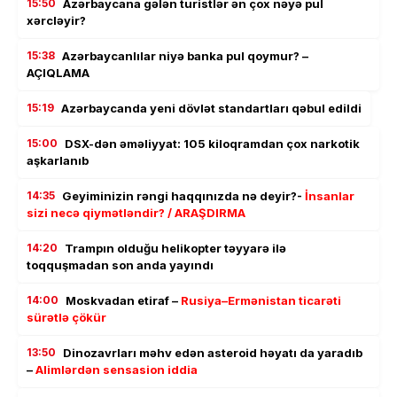
15:50
Azərbaycana gələn turistlər ən çox nəyə pul
xərcləyir?
15:38
Azərbaycanlılar niyə banka pul qoymur? –
AÇIQLAMA
15:19
Azərbaycanda yeni dövlət standartları qəbul edildi
15:00
DSX-dən əməliyyat: 105 kiloqramdan çox narkotik
aşkarlanıb
14:35
Geyiminizin rəngi haqqınızda nə deyir?-
İnsanlar
sizi necə qiymətləndir? / ARAŞDIRMA
14:20
Trampın olduğu helikopter təyyarə ilə
toqquşmadan son anda yayındı
14:00
Moskvadan etiraf –
Rusiya–Ermənistan ticarəti
sürətlə çökür
13:50
Dinozavrları məhv edən asteroid həyatı da yaradıb
–
Alimlərdən sensasion iddia