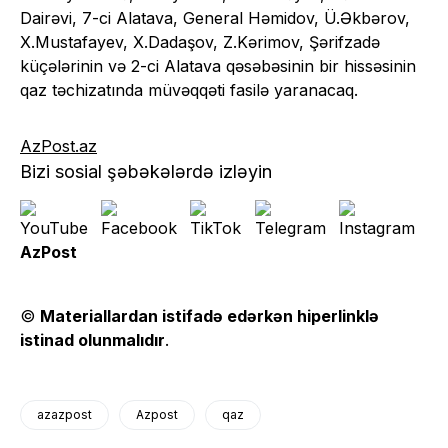
Dairəvi, 7-ci Alatava, General Həmidov, Ü.Əkbərov,
X.Mustafayev, X.Dadaşov, Z.Kərimov, Şərifzadə
küçələrinin və 2-ci Alatava qəsəbəsinin bir hissəsinin
qaz təchizatında müvəqqəti fasilə yaranacaq.
AzPost.az
Bizi sosial şəbəkələrdə izləyin
AzPost
©
Materiallardan istifadə edərkən hiperlinklə
istinad olunmalıdır
.
azazpost
Azpost
qaz