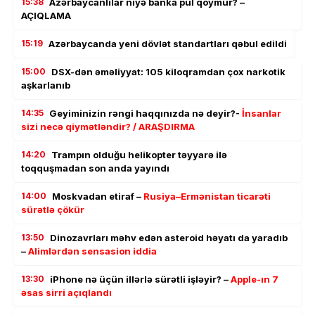
15:38
Azərbaycanlılar niyə banka pul qoymur? –
AÇIQLAMA
15:19
Azərbaycanda yeni dövlət standartları qəbul edildi
15:00
DSX-dən əməliyyat: 105 kiloqramdan çox narkotik
aşkarlanıb
14:35
Geyiminizin rəngi haqqınızda nə deyir?-
İnsanlar
sizi necə qiymətləndir? / ARAŞDIRMA
14:20
Trampın olduğu helikopter təyyarə ilə
toqquşmadan son anda yayındı
14:00
Moskvadan etiraf –
Rusiya–Ermənistan ticarəti
sürətlə çökür
13:50
Dinozavrları məhv edən asteroid həyatı da yaradıb
–
Alimlərdən sensasion iddia
13:30
iPhone nə üçün illərlə sürətli işləyir? –
Apple-ın 7
əsas sirri açıqlandı