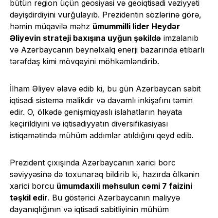
bütün region üçün geosiyasi və geoiqtisadi vəziyyəti
dəyişdirdiyini vurğulayıb. Prezidentin sözlərinə görə,
həmin müqavilə məhz
ümummilli lider Heydər
Əliyevin strateji baxışına uyğun şəkildə
imzalanıb
və Azərbaycanın beynəlxalq enerji bazarında etibarlı
tərəfdaş kimi mövqeyini möhkəmləndirib.
İlham Əliyev əlavə edib ki, bu gün Azərbaycan sabit
iqtisadi sistemə malikdir və davamlı inkişafını təmin
edir. O, ölkədə genişmiqyaslı islahatların həyata
keçirildiyini və iqtisadiyyatın diversifikasiyası
istiqamətində mühüm addımlar atıldığını qeyd edib.
Prezident çıxışında Azərbaycanın xarici borc
səviyyəsinə də toxunaraq bildirib ki, hazırda ölkənin
xarici borcu
ümumdaxili məhsulun cəmi 7 faizini
təşkil edir
. Bu göstərici Azərbaycanın maliyyə
dayanıqlığının və iqtisadi sabitliyinin mühüm