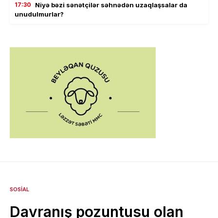
17:30
Niyə bəzi sənətçilər səhnədən uzaqlaşsalar da
unudulmurlar?
SOSIAL
Davranış pozuntusu olan