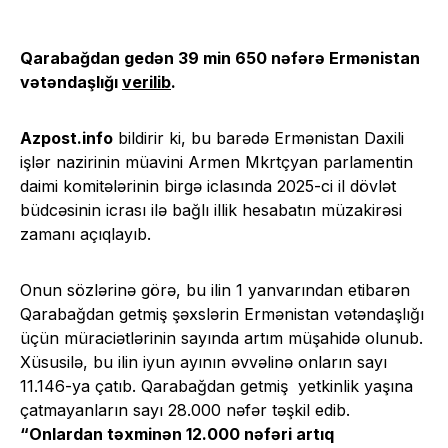
Qarabağdan gedən 39 min 650 nəfərə Ermənistan
vətəndaşlığı
verilib
.
Azpost.info
bildirir ki, bu barədə Ermənistan Daxili
işlər nazirinin müavini Armen Mkrtçyan parlamentin
daimi komitələrinin birgə iclasında 2025-ci il dövlət
büdcəsinin icrası ilə bağlı illik hesabatın müzakirəsi
zamanı açıqlayıb.
Onun sözlərinə görə, bu ilin 1 yanvarından etibarən
Qarabağdan getmiş şəxslərin Ermənistan vətəndaşlığı
üçün müraciətlərinin sayında artım müşahidə olunub.
Xüsusilə, bu ilin iyun ayının əvvəlinə onların sayı
11.146-ya çatıb. Qarabağdan getmiş yetkinlik yaşına
çatmayanların sayı 28.000 nəfər təşkil edib.
“Onlardan təxminən 12.000 nəfəri artıq