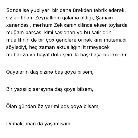
Sonda isə yubilyarı bir daha ürəkdən təbrik edərək,
sizləri İlham Zeynallının qələmə aldığı, Şamaxı
xanəndəsi, mərhum Zəkixanın dilində əksər toylarda
muğam parçası kimi səslənən və bu sətirlərin
müəllifinin də bir çox gənclərə örnək kimi mütəmadi
söylədiyi, heç zaman aktuallığını itirməyəcək
mübarizə və həyat dolu şeiri ilə baş-başa buraxıram:
Qayaların daş dizinə baş qoya bilsəm,
Bir yaxşılıq sarayına daş qoya bilsəm,
Ölən gündən öz yerimi boş qoya bilsəm,
Demək, mən də yaşamışam!