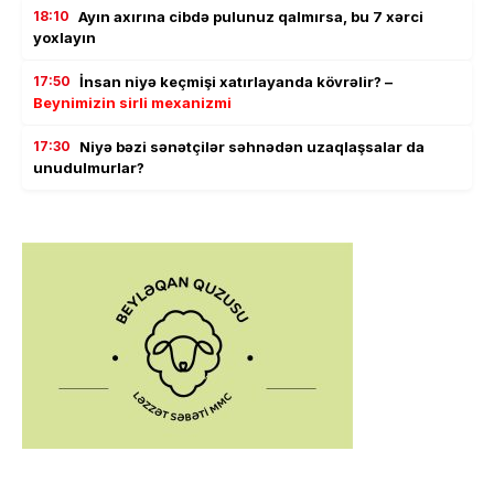
18:10
Ayın axırına cibdə pulunuz qalmırsa, bu 7 xərci
yoxlayın
17:50
İnsan niyə keçmişi xatırlayanda kövrəlir? –
Beynimizin sirli mexanizmi
17:30
Niyə bəzi sənətçilər səhnədən uzaqlaşsalar da
unudulmurlar?