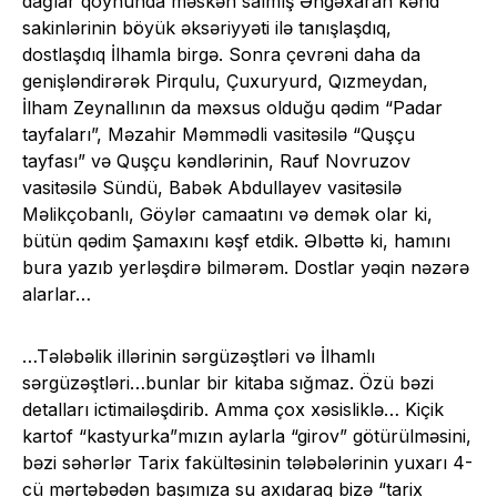
dağlar qoynunda məskən salmış Əngəxaran kənd
sakinlərinin böyük əksəriyyəti ilə tanışlaşdıq,
dostlaşdıq İlhamla birgə. Sonra çevrəni daha da
genişləndirərək Pirqulu, Çuxuryurd, Qızmeydan,
İlham Zeynallının da məxsus olduğu qədim “Padar
tayfaları”, Məzahir Məmmədli vasitəsilə “Quşçu
tayfası” və Quşçu kəndlərinin, Rauf Novruzov
vasitəsilə Sündü, Babək Abdullayev vasitəsilə
Məlikçobanlı, Göylər camaatını və demək olar ki,
bütün qədim Şamaxını kəşf etdik. Əlbəttə ki, hamını
bura yazıb yerləşdirə bilmərəm. Dostlar yəqin nəzərə
alarlar…
…Tələbəlik illərinin sərgüzəştləri və İlhamlı
sərgüzəştləri…bunlar bir kitaba sığmaz. Özü bəzi
detalları ictimailəşdirib. Amma çox xəsisliklə… Kiçik
kartof “kastyurka”mızın aylarla “girov” götürülməsini,
bəzi səhərlər Tarix fakültəsinin tələbələrinin yuxarı 4-
cü mərtəbədən başımıza su axıdaraq bizə “tarix