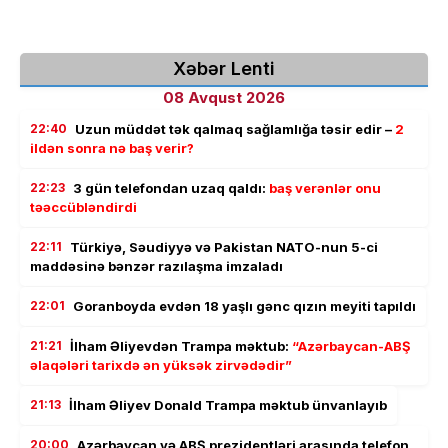
Xəbər Lenti
08 Avqust 2026
22:40
Uzun müddət tək qalmaq sağlamlığa təsir edir –
2
ildən sonra nə baş verir?
22:23
3 gün telefondan uzaq qaldı:
baş verənlər onu
təəccübləndirdi
22:11
Türkiyə, Səudiyyə və Pakistan NATO-nun 5-ci
maddəsinə bənzər razılaşma imzaladı
22:01
Goranboyda evdən 18 yaşlı gənc qızın meyiti tapıldı
21:21
İlham Əliyevdən Trampa məktub:
“Azərbaycan-ABŞ
əlaqələri tarixdə ən yüksək zirvədədir”
21:13
İlham Əliyev Donald Trampa məktub ünvanlayıb
20:00
Azərbaycan və ABŞ prezidentləri arasında telefon