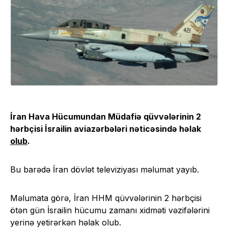
İran Hava Hücumundan Müdafiə qüvvələrinin 2
hərbçisi İsrailin aviazərbələri nəticəsində həlak
olub
.
Bu barədə İran dövlət televiziyası məlumat yayıb.
Məlumata görə, İran HHM qüvvələrinin 2 hərbçisi
ötən gün İsrailin hücumu zamanı xidməti vəzifələrini
yerinə yetirərkən həlak olub.