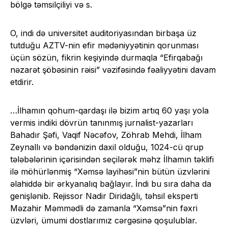
bölgə təmsilçiliyi və s.
O, indi də universitet auditoriyasından birbaşa üz
tutduğu AZTV-nin efir mədəniyyətinin qorunması
üçün sözün, fikrin keşiyində durmaqla “Efirqabağı
nəzarət şöbəsinin rəisi” vəzifəsində fəaliyyətini davam
etdirir.
…İlhamın qohum-qardaşı ilə bizim artıq 60 yaşı yola
vermis indiki dövrün tanınmış jurnalist-yazarları
Bahadır Şəfi, Vaqif Nəcəfov, Zöhrab Mehdi, İlham
Zeynallı və bəndənizin daxil olduğu, 1024-cü qrup
tələbələrinin içərisindən seçilərək məhz İlhamın təklifi
ilə möhürlənmiş “Xəmsə layihəsi”nin bütün üzvlərini
əlahiddə bir ərkyanalıq bağlayır. İndi bu sıra daha da
genişlənib. Rejissor Nadir Diridağlı, təhsil eksperti
Məzahir Məmmədli də zamanla “Xəmsə”nin fəxri
üzvləri, ümumi dostlarımız cərgəsinə qoşulublar.