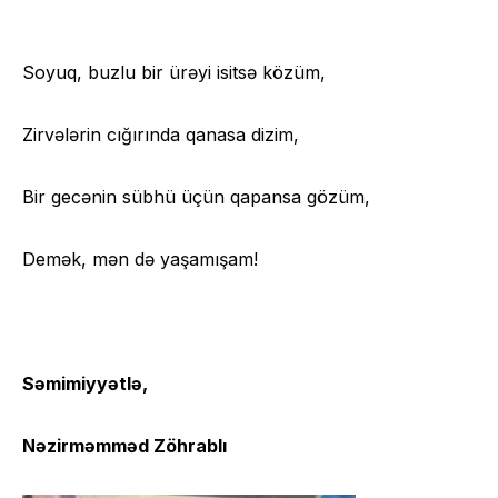
Soyuq, buzlu bir ürəyi isitsə közüm,
Zirvələrin cığırında qanasa dizim,
Bir gecənin sübhü üçün qapansa gözüm,
Demək, mən də yaşamışam!
Səmimiyyətlə,
Nəzirməmməd Zöhrablı