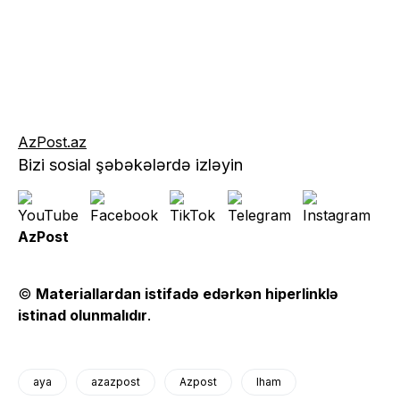
AzPost.az
Bizi sosial şəbəkələrdə izləyin
AzPost
©
Materiallardan istifadə edərkən hiperlinklə
istinad olunmalıdır
.
aya
azazpost
Azpost
lham