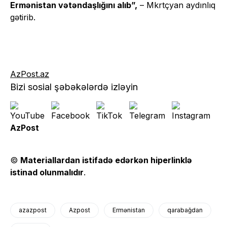
Ermənistan vətəndaşlığını alıb”,
– Mkrtçyan aydınlıq
gətirib.
AzPost.az
Bizi sosial şəbəkələrdə izləyin
AzPost
©
Materiallardan istifadə edərkən hiperlinklə
istinad olunmalıdır
.
azazpost
Azpost
Ermənistan
qarabağdan