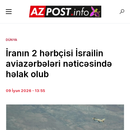
DÜNYA
İranın 2 hərbçisi İsrailin
aviazərbələri nəticəsində
həlak olub
09 İyun 2026 - 13:55