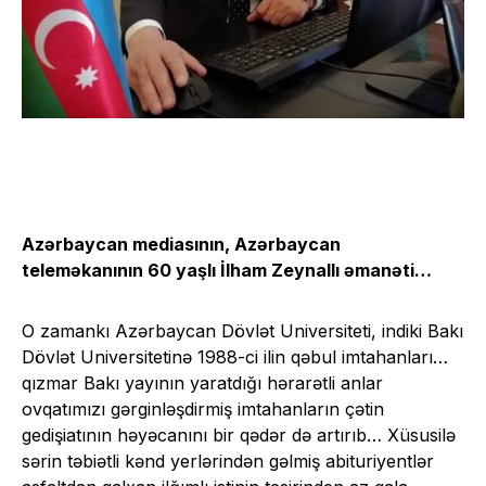
Azərbaycan mediasının, Azərbaycan
teleməkanının 60 yaşlı İlham Zeynallı əmanəti…
O zamankı Azərbaycan Dövlət Universiteti, indiki Bakı
Dövlət Universitetinə 1988-ci ilin qəbul imtahanları…
qızmar Bakı yayının yaratdığı hərarətli anlar
ovqatımızı gərginləşdirmiş imtahanların çətin
gedişiatının həyəcanını bir qədər də artırıb… Xüsusilə
sərin təbiətli kənd yerlərindən gəlmiş abituriyentlər