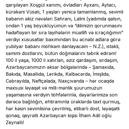
qarşılayan Xoşgül xanımı, övladları Ayxanı, Aytacı,
kürəkəni Vüsalı, 1 yaşları yenicə tamamlanmış, sevimli
babanın əkiz nəvələri Sahranı, Lalini (yadımda qalsın,
ondan 1 yaş böyüklüyümün və “dilimizin qorunmasını
hədəfləyən bir sıra layihələrin müəllifi və icraçılığımın”
verdiyi xüsusatlar baxımından bu əcnəbi adlara görə
yubilyar babanı möhkəm danlayacam – N.Z.), istəkli,
səmimi dostlarını, bütün doğmalarını təbrik edirəm!
100 il yaşa, 1000 il xatırlan, əziz qardaşım, sirdaşım,
Azərbaycanımızın əksər bölgələrində – Şamaxıda,
Bakıda, Masallıda, Lerikdə, Kəlbəcərdə, İmişlidə,
Cəbrayılda, Neftçalada, Naxçıvanda – hər ocaqda
məxsusi ləyaqət və milli-mənlik şüurumuzun
yaşamasına verdiyin töhfələrinlə, dəyərlərimizə son
dərəcə bağlılığın, ehtiramınla ürəklərdə taxt qurmuş,
hər kəsin sevimlisinə çevrilmiş, etibarlı dost, ləyaqətli
qonaq, qeyrətli Azərbaycan kişisi İlham Adil oğlu
Zeynallı!