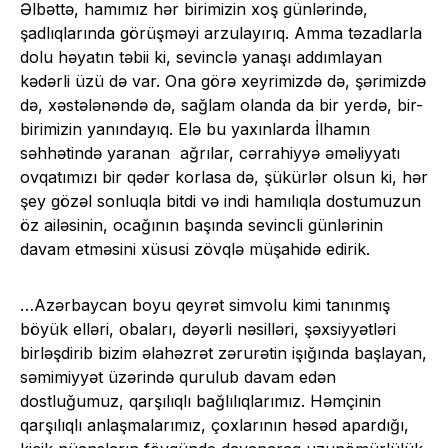
Əlbəttə, hamımız hər birimizin xoş günlərində,
şadlıqlarında görüşməyi arzulayırıq. Amma təzadlarla
dolu həyatın təbii ki, sevinclə yanaşı addımlayan
kədərli üzü də var. Ona görə xeyrimizdə də, şərimizdə
də, xəstələnəndə də, sağlam olanda da bir yerdə, bir-
birimizin yanındayıq. Elə bu yaxınlarda İlhamın
səhhətində yaranan ağrılar, cərrahiyyə əməliyyatı
ovqatımızı bir qədər korlasa də, şükürlər olsun ki, hər
şey gözəl sonluqla bitdi və indi hamılıqla dostumuzun
öz ailəsinin, ocağının başında sevincli günlərinin
davam etməsini xüsusi zövqlə müşahidə edirik.
…Azərbaycan boyu qeyrət simvolu kimi tanınmış
böyük elləri, obaları, dəyərli nəsilləri, şəxsiyyətləri
birləşdirib bizim əlahəzrət zərurətin işığında başlayan,
səmimiyyət üzərində qurulub davam edən
dostluğumuz, qarşılıqlı bağlılıqlarımız. Həmçinin
qarşılıqlı anlaşmalarımız, çoxlarının həsəd apardığı,