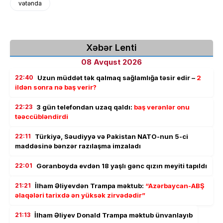
vətənda
Xəbər Lenti
08 Avqust 2026
22:40
Uzun müddət tək qalmaq sağlamlığa təsir edir –
2
ildən sonra nə baş verir?
22:23
3 gün telefondan uzaq qaldı:
baş verənlər onu
təəccübləndirdi
22:11
Türkiyə, Səudiyyə və Pakistan NATO-nun 5-ci
maddəsinə bənzər razılaşma imzaladı
22:01
Goranboyda evdən 18 yaşlı gənc qızın meyiti tapıldı
21:21
İlham Əliyevdən Trampa məktub:
“Azərbaycan-ABŞ
əlaqələri tarixdə ən yüksək zirvədədir”
21:13
İlham Əliyev Donald Trampa məktub ünvanlayıb