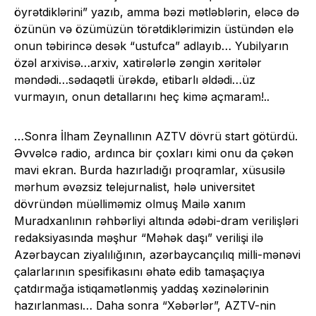
öyrətdiklərini” yazıb, amma bəzi mətləblərin, eləcə də
özünün və özümüzün törətdiklərimizin üstündən elə
onun təbirincə desək “ustufca” adlayıb… Yubilyarın
özəl arxivisə…arxiv, xatirələrlə zəngin xəritələr
məndədi…sədaqətli ürəkdə, etibarlı əldədi…üz
vurmayın, onun detallarını heç kimə açmaram!..
…Sonra İlham Zeynallının AZTV dövrü start götürdü.
Əvvəlcə radio, ardınca bir çoxları kimi onu da çəkən
mavi ekran. Burda hazırladığı proqramlar, xüsusilə
mərhum əvəzsiz telejurnalist, hələ universitet
dövründən müəlliməmiz olmuş Mailə xanım
Muradxanlının rəhbərliyi altında ədəbi-dram verilişləri
redaksiyasında məşhur “Məhək daşı” verilişi ilə
Azərbaycan ziyalılığının, azərbaycançılıq milli-mənəvi
çalarlarının spesifikasını əhatə edib tamaşaçıya
çatdırmağa istiqamətlənmiş yaddaş xəzinələrinin
hazırlanması… Daha sonra “Xəbərlər”, AZTV-nin