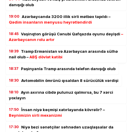
danışığı olub
19:00
Azərbaycanda 3200 illik sirli mətbəx tapıldı –
Qədim insanların menyusu heyrətləndirdi
18:45
Vaşinqton görüşü Cənubi Qafqazda oyunu dəyişdi
–
Azərbaycanın rolu artır
18:39
Tramp Ermənistan və Azərbaycan arasında sülhə
nail olub –
ABŞ dövlət katibi
18:37
Paşinyanla Tramp arasında telefon danışığı olub
18:30
Avtomobilin ömrünü qısaldan 8 sürücülük vərdişi
18:10
Ayın axırına cibdə pulunuz qalmırsa, bu 7 xərci
yoxlayın
17:50
İnsan niyə keçmişi xatırlayanda kövrəlir? –
Beynimizin sirli mexanizmi
17:30
Niyə bəzi sənətçilər səhnədən uzaqlaşsalar da