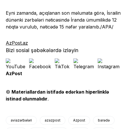
Eyni zamanda, açıqlanan son məlumata görə, İsrailin
dünənki zərbələri nəticəsində İranda ümumilikdə 12
nöqtə vurulub, nəticədə 15 nəfər yaralanıb./APA/
AzPost.az
Bizi sosial şəbəkələrdə izləyin
AzPost
©
Materiallardan istifadə edərkən hiperlinklə
istinad olunmalıdır
.
aviazərbələri
azazpost
Azpost
barədə