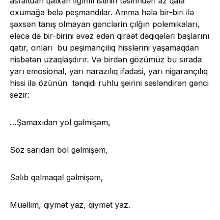
asfaltdan qalxan ilğımlı istinin təsirindən az qala
oxumağa belə peşmandılar. Amma hələ bir-biri ilə
şəxsən tanış olmayan gənclərin çılğın polemikaları,
eləcə də bir-birini əvəz edən qiraət dəqiqələri başlarını
qatır, onları bu peşimançılıq hisslərini yaşamaqdan
nisbətən uzaqlaşdırır. Və birdən gözümüz bu sırada
yarı emosional, yarı narazılıq ifadəsi, yarı nigarançılıq
hissi ilə özünün tənqidi ruhlu şeirini səsləndirən gənci
sezir:
…Şamaxıdan yol gəlmişəm,
Söz sarıdan bol gəlmişəm,
Salıb qalmaqal gəlmişəm,
Müəllim, qiymət yaz, qiymət yaz.