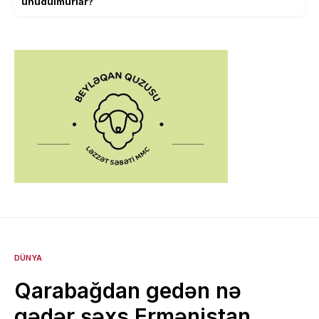
unudulmurlar?
DÜNYA
Qarabağdan gedən nə
qədər şəxs Ermənistan