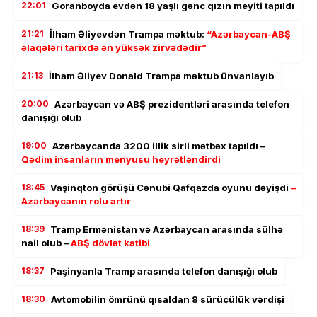
22:01
Goranboyda evdən 18 yaşlı gənc qızın meyiti tapıldı
21:21
İlham Əliyevdən Trampa məktub:
“Azərbaycan-ABŞ
əlaqələri tarixdə ən yüksək zirvədədir”
21:13
İlham Əliyev Donald Trampa məktub ünvanlayıb
20:00
Azərbaycan və ABŞ prezidentləri arasında telefon
danışığı olub
19:00
Azərbaycanda 3200 illik sirli mətbəx tapıldı –
Qədim insanların menyusu heyrətləndirdi
18:45
Vaşinqton görüşü Cənubi Qafqazda oyunu dəyişdi
–
Azərbaycanın rolu artır
18:39
Tramp Ermənistan və Azərbaycan arasında sülhə
nail olub –
ABŞ dövlət katibi
18:37
Paşinyanla Tramp arasında telefon danışığı olub
18:30
Avtomobilin ömrünü qısaldan 8 sürücülük vərdişi