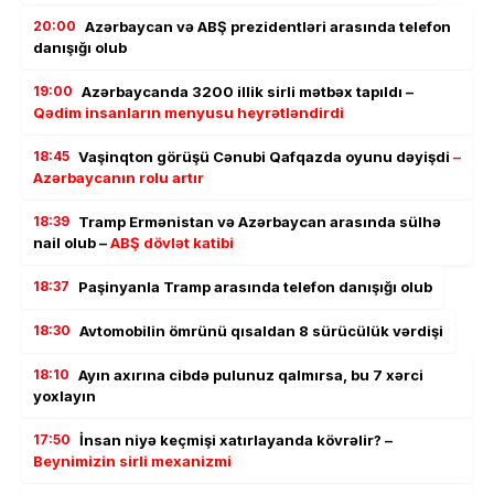
20:00
Azərbaycan və ABŞ prezidentləri arasında telefon
danışığı olub
19:00
Azərbaycanda 3200 illik sirli mətbəx tapıldı –
Qədim insanların menyusu heyrətləndirdi
18:45
Vaşinqton görüşü Cənubi Qafqazda oyunu dəyişdi
–
Azərbaycanın rolu artır
18:39
Tramp Ermənistan və Azərbaycan arasında sülhə
nail olub –
ABŞ dövlət katibi
18:37
Paşinyanla Tramp arasında telefon danışığı olub
18:30
Avtomobilin ömrünü qısaldan 8 sürücülük vərdişi
18:10
Ayın axırına cibdə pulunuz qalmırsa, bu 7 xərci
yoxlayın
17:50
İnsan niyə keçmişi xatırlayanda kövrəlir? –
Beynimizin sirli mexanizmi