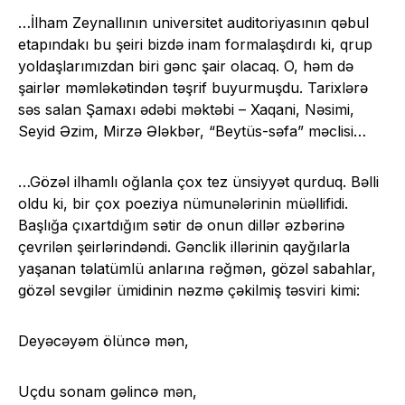
…İlham Zeynallının universitet auditoriyasının qəbul
etapındakı bu şeiri bizdə inam formalaşdırdı ki, qrup
yoldaşlarımızdan biri gənc şair olacaq. O, həm də
şairlər məmləkətindən təşrif buyurmuşdu. Tarixlərə
səs salan Şamaxı ədəbi məktəbi – Xaqani, Nəsimi,
Seyid Əzim, Mirzə Ələkbər, “Beytüs-səfa” məclisi…
…Gözəl ilhamlı oğlanla çox tez ünsiyyət qurduq. Bəlli
oldu ki, bir çox poeziya nümunələrinin müəllifidi.
Başlığa çıxartdığım sətir də onun dillər əzbərinə
çevrilən şeirlərindəndi. Gənclik illərinin qayğılarla
yaşanan təlatümlü anlarına rəğmən, gözəl sabahlar,
gözəl sevgilər ümidinin nəzmə çəkilmiş təsviri kimi:
Deyəcəyəm ölüncə mən,
Uçdu sonam gəlincə mən,