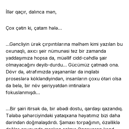
İllər qaçır, dalınca mən,
Çox çətin ki, çatam hələ…
…Gəncliyin ürək çırpıntılarına məlhəm kimi yazılan bu
oxunaqlı, axıcı şeir nümunəsi tez bir zamanda
yaddaşımıza hopsa da, müəllif cidd-cəhdlə şair
olmayacağını deyib-durdu… Gücümüz çatmadı ona.
Dövr də, ətrafımızda yaşananlar da inqilabi
proseslərə kökləndiyindən, insanların çoxu ötəri olsa
da belə, bir növ şeiriyyətdən imtinalara
fokuslanmışdı…
…Bir şairi itirsək də, bir əbədi dostu, qardaşı qazandıq.
Tələbə şəhərciyindəki yataqxana həyatımız bizi daha
dərindən doğmalaşdırdı. Şamaxı torpağının, özəlliklə