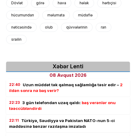
Dövlət
görə
hava
həlak
hərbçisi
hücumundan
məlumata
müdafiə
nəticəsində
olub
qüvvələrinin
ran
srailin
Xəbər Lenti
08 Avqust 2026
22:40
Uzun müddət tək qalmaq sağlamlığa təsir edir –
2
ildən sonra nə baş verir?
22:23
3 gün telefondan uzaq qaldı:
baş verənlər onu
təəccübləndirdi
22:11
Türkiyə, Səudiyyə və Pakistan NATO-nun 5-ci
maddəsinə bənzər razılaşma imzaladı