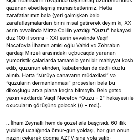
kiçik nüansların fövqündə dayanaraq uzunömürlülük
qazanan əbədiləşmiş münasibətlərimiz. Hətta
zarafatlarımız belə (yeri gəlmişkən belə
zarafatlaşmalardan birini misal gətirərək deyim ki, XX
əsrin əvvəlində Mirzə Cəlilin yazdığı “Quzu” hekayəsi
düz 100 il sonra – XXI əsrin əvvəlində Vaqif
Nəcəfovla İlhamın əmisi oğlu Vahid və Zöhrabın
qardaşı Mirzəli arasındakı üçbucaqda yaranan
yumoristik çalarlarda tamamilə yeni bir mahiyyət kəsb
edib, quzunun ətindən, kababından da dadlı-duzlu
alınıb. Hətta “sürüyə canavarın müdaxiləsi” və
“quzuların dərmanlanması” prosesləri belə bu
dilxoşluğu arxa plana keçirə bilməyib. Belə getsə
yaxın vaxtlarda Vaqif Nəcəfov “Quzu – 2” hekayəsi ilə
oxucuların görüşünə gələcək ))) – red.).
…İlham Zeynallı həm də gözəl ailə başçısıdı. 60 illik
yubileyi ucalığında ömür-gün yoldaşı, hər gün onun
nazını çəkərək dogma AZTV-sinə yola salıb-