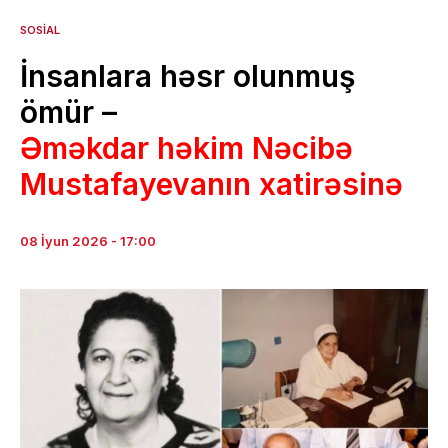
SOSIAL
İnsanlara həsr olunmuş
ömür –
Əməkdar həkim Nəcibə
Mustafayevanın xatirəsinə
08 İyun 2026 - 17:00