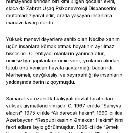
nümayəndələrindən biri kimi Bilgəh qocalar evini,
eləcə də Zabrat Uşaq Psixonevroloji Dispanserini
mütəmadi ziyarət edir, orada yaşayan insanlara
mənəvi dayaq olurdu.
Yüksək mənəvi dəyərlərə sahib olan Nəcibə xanım
üçün insanlara kömək etmək həyatının ayrılmaz
hissəsi idi. O, ehtiyacı olanların yanında olur,
ümidsizliyə qapılanlara ümid verir, yıxılanın əlindən
tutub onu yenidən həyata qaytarmağı bacarırdı.
Mərhəməti, qayğıkeşliyi və xeyirxahlığı ilə insanların
yaddaşında dərin iz qoymuşdu.
Səmərəli və uzunillik fəaliyyəti dövlət tərəfindən
yüksək qiymətləndirilmişdir. O, 1967-ci ildə “Səhiyyə
əlaçısı”, 1975-ci ildə “Ali dərəcəli həkim”, 1990-cı ildə
Azərbaycan “Respublikasının Əməkdar Həkimi” kimi
fəxri adlara layıq görülmüşdür. 1996-ci ildə “Əmək