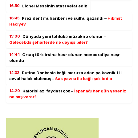
16:50
Lionel Messinin atası vəfat edib
16:45
Prezident müharibəni və sülhü qazandı –
Hikmət
Hacıyev
15:00
Dünyada yeni təhlükə müzakirə olunur –
Gələcəkdə şəhərlərdə nə dəyişə bilər?
14:44
Ortaq türk irsinə həsr olunan monoqrafiya nəşr
olundu
14:32
Putinə Donbasla bağlı məruzə edən polkovnik 1 il
əvvəl həlak olubmuş –
Səs yazısı ilə bağlı şok iddia
14:20
Kalorisi az, faydası çox –
İspanağı hər gün yesəniz
nə baş verər?