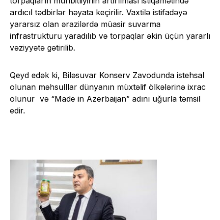
torpaqların münbitliyinin artırılması istiqamətində
ardıcıl tədbirlər həyata keçirilir. Vaxtilə istifadəyə
yararsız olan ərazilərdə müasir suvarma
infrastrukturu yaradılıb və torpaqlar əkin üçün yararlı
vəziyyətə gətirilib.
Qeyd edək ki, Biləsuvar Konserv Zavodunda istehsal
olunan məhsulllar dünyanın müxtəlif ölkələrinə ixrac
olunur və “Made in Azerbaijan” adını uğurla təmsil
edir.