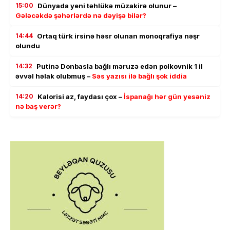
15:00
Dünyada yeni təhlükə müzakirə olunur –
Gələcəkdə şəhərlərdə nə dəyişə bilər?
14:44
Ortaq türk irsinə həsr olunan monoqrafiya nəşr
olundu
14:32
Putinə Donbasla bağlı məruzə edən polkovnik 1 il
əvvəl həlak olubmuş –
Səs yazısı ilə bağlı şok iddia
14:20
Kalorisi az, faydası çox –
İspanağı hər gün yesəniz
nə baş verər?