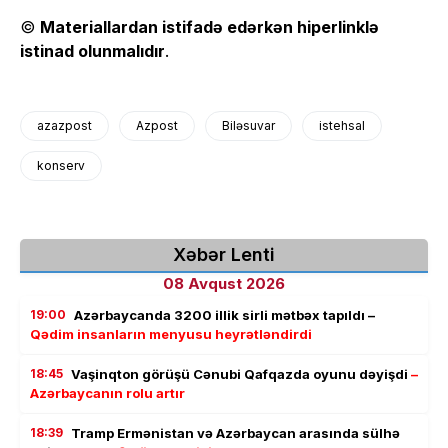
©
Materiallardan istifadə edərkən hiperlinklə
istinad olunmalıdır
.
azazpost
Azpost
Biləsuvar
istehsal
konserv
Xəbər Lenti
08 Avqust 2026
19:00
Azərbaycanda 3200 illik sirli mətbəx tapıldı –
Qədim insanların menyusu heyrətləndirdi
18:45
Vaşinqton görüşü Cənubi Qafqazda oyunu dəyişdi
–
Azərbaycanın rolu artır
18:39
Tramp Ermənistan və Azərbaycan arasında sülhə