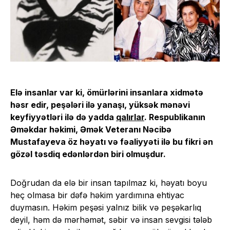
Elə insanlar var ki, ömürlərini insanlara xidmətə
həsr edir, peşələri ilə yanaşı, yüksək mənəvi
keyfiyyətləri ilə də yadda
qalırlar
. Respublikanın
Əməkdar həkimi, Əmək Veteranı Nəcibə
Mustafayeva öz həyatı və fəaliyyəti ilə bu fikri ən
gözəl təsdiq edənlərdən biri olmuşdur.
Doğrudan da elə bir insan tapılmaz ki, həyatı boyu
heç olmasa bir dəfə həkim yardımına ehtiyac
duymasın. Həkim peşəsi yalnız bilik və peşəkarlıq
deyil, həm də mərhəmət, səbir və insan sevgisi tələb