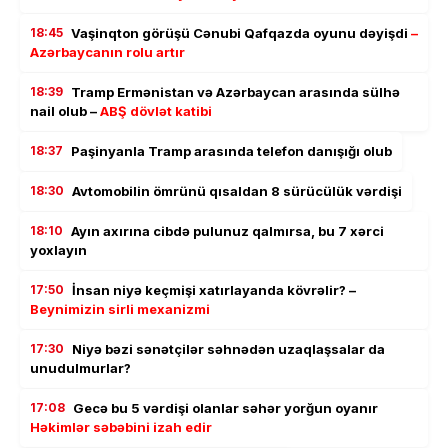
18:45
Vaşinqton görüşü Cənubi Qafqazda oyunu dəyişdi
–
Azərbaycanın rolu artır
18:39
Tramp Ermənistan və Azərbaycan arasında sülhə
nail olub –
ABŞ dövlət katibi
18:37
Paşinyanla Tramp arasında telefon danışığı olub
18:30
Avtomobilin ömrünü qısaldan 8 sürücülük vərdişi
18:10
Ayın axırına cibdə pulunuz qalmırsa, bu 7 xərci
yoxlayın
17:50
İnsan niyə keçmişi xatırlayanda kövrəlir? –
Beynimizin sirli mexanizmi
17:30
Niyə bəzi sənətçilər səhnədən uzaqlaşsalar da
unudulmurlar?
17:08
Gecə bu 5 vərdişi olanlar səhər yorğun oyanır
Həkimlər səbəbini izah edir