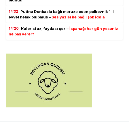
olundu
14:32
Putinə Donbasla bağlı məruzə edən polkovnik 1 il
əvvəl həlak olubmuş –
Səs yazısı ilə bağlı şok iddia
14:20
Kalorisi az, faydası çox –
İspanağı hər gün yesəniz
nə baş verər?