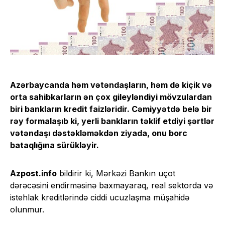
Azərbaycanda həm vətəndaşların, həm də kiçik və
orta sahibkarların ən çox gileyləndiyi mövzular
dan
biri
bankların kredit faizləri
dir
. Cəmiyyətdə belə bir
rəy formalaşıb ki, yerli bankların təklif etdiyi şərtlər
vətəndaşı dəstəkləməkdən ziyada, onu borc
bataqlığına sürükləyir.
Azpost.info
bildirir ki, Mərkəzi Bankın uçot
dərəcəsini endirməsinə baxmayaraq, real sektorda və
istehlak kreditlərində ciddi ucuzlaşma müşahidə
olunmur.