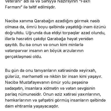
Veteranı” adı ilə və Səhiyyə Nazirliyinin “Fəxri
Fərmanı” ilə təltif edilmişdir.
Nəcibə xanıma Qarabağın azadlığını görmək nəsib
olmasa da, ömrü boyu qəlbində yaşatdığı inam özünü
doğrultdu. Uğrunda dua etdiyi torpaqlar azad olundu,
illərlə həsrətini çəkdiyi Qarabağa həyat yenidən
qayıtdı. Bu isə onun və onun kimi minlərlə
vətənpərvər insanın ən böyük arzularının
gerçəkləşməsi oldu.
Bu gün də onu tanıyanların xatirəsində xeyirxah,
gülərüz, mərhəmətli və nikbin bir insan kimi yaşayır.
Nəcibə Mustafayevanın ömür yolu peşəsinə
sədaqətin, insanlara xidmətin və vətən sevgisinin
parlaq nümunəsidir. Onun əziz xatirəsi yaxınlarının,
həmkarlarının və şəfqətini görmüş insanların qəlbində
daim ehtiramla yaşayacaqdır.