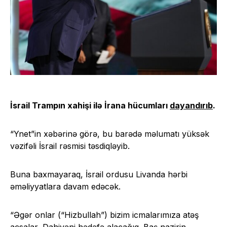
İsrail Trampın xahişi ilə İrana hücumları
dayandırıb
.
“Ynet”in xəbərinə görə, bu barədə məlumatı yüksək
vəzifəli İsrail rəsmisi təsdiqləyib.
Buna baxmayaraq, İsrail ordusu Livanda hərbi
əməliyyatlara davam edəcək.
“Əgər onlar (“Hizbullah”) bizim icmalarımıza atəş