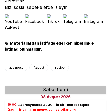
AzPost.az
Bizi sosial şəbəkələrdə izləyin
AzPost
©
Materiallardan istifadə edərkən hiperlinklə
istinad olunmalıdır
.
azazpost
Azpost
nəcibə
Xəbər Lenti
08 Avqust 2026
19:00
Azərbaycanda 3200 illik sirli mətbəx tapıldı –
Qədim insanların menyusu heyrətləndirdi