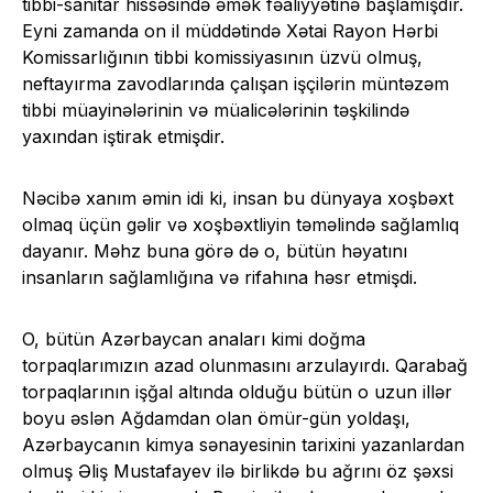
tibbi-sanitar hissəsində əmək fəaliyyətinə başlamışdır.
Eyni zamanda on il müddətində Xətai Rayon Hərbi
Komissarlığının tibbi komissiyasının üzvü olmuş,
neftayırma zavodlarında çalışan işçilərin müntəzəm
tibbi müayinələrinin və müalicələrinin təşkilində
yaxından iştirak etmişdir.
Nəcibə xanım əmin idi ki, insan bu dünyaya xoşbəxt
olmaq üçün gəlir və xoşbəxtliyin təməlində sağlamlıq
dayanır. Məhz buna görə də o, bütün həyatını
insanların sağlamlığına və rifahına həsr etmişdi.
O, bütün Azərbaycan anaları kimi doğma
torpaqlarımızın azad olunmasını arzulayırdı. Qarabağ
torpaqlarının işğal altında olduğu bütün o uzun illər
boyu əslən Ağdamdan olan ömür-gün yoldaşı,
Azərbaycanın kimya sənayesinin tarixini yazanlardan
olmuş Əliş Mustafayev ilə birlikdə bu ağrını öz şəxsi