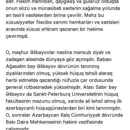
edir. Həkim mehriban, qayğıkeş və gülərüz olduqda
onun sözü və münasibəti xəstənin sağalma yolunda
ən təsirli vasitələrdən birinə çevrilir. Məhz bu
xüsusiyyətlər Nəcibə xanımı həmkarları və xəstələri
arasında xüsusi ehtiram qazanan bir həkimə
çevirmişdi.
O, məşhur Əlibəyovlar nəslinə mənsub ziyalı və
zadəgan ailəsində dünyaya göz açmışdır. Babası
Ağasəlim bəy Əlibəyov dövrünün tanınmış
ziyalılarından olmuş, yüksək hüquq təhsili alaraq
hərbi xidmətdə qazandığı nüfuzla çar ordusunda
general rütbəsinədək yüksəlmişdir. Atası Sabir bəy
Əlibəyov da Sankt-Peterburq Universitetinin hüquq
fakültəsinin məzunu olmuş, xaricdə ali təhsil almış ilk
azərbaycanlı hüquqşünaslardan biri kimi tanınmışdır.
O, sonralar Azərbaycan Xalq Cümhuriyyəti dövründə
Bakı Dairə Məhkəməsinin hakimi vəzifəsində
çalışmışdır.