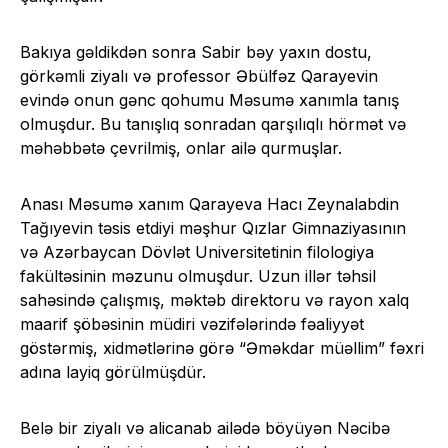
Bakıya gəldikdən sonra Sabir bəy yaxın dostu,
görkəmli ziyalı və professor Əbülfəz Qarayevin
evində onun gənc qohumu Məsumə xanımla tanış
olmuşdur. Bu tanışlıq sonradan qarşılıqlı hörmət və
məhəbbətə çevrilmiş, onlar ailə qurmuşlar.
Anası Məsumə xanım Qarayeva Hacı Zeynalabdin
Tağıyevin təsis etdiyi məşhur Qızlar Gimnaziyasının
və Azərbaycan Dövlət Universitetinin filologiya
fakültəsinin məzunu olmuşdur. Uzun illər təhsil
sahəsində çalışmış, məktəb direktoru və rayon xalq
maarif şöbəsinin müdiri vəzifələrində fəaliyyət
göstərmiş, xidmətlərinə görə “Əməkdar müəllim” fəxri
adına layiq görülmüşdür.
Belə bir ziyalı və alicanab ailədə böyüyən Nəcibə