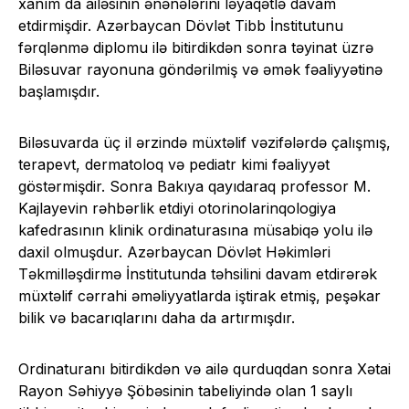
xanım da ailəsinin ənənələrini ləyaqətlə davam
etdirmişdir. Azərbaycan Dövlət Tibb İnstitutunu
fərqlənmə diplomu ilə bitirdikdən sonra təyinat üzrə
Biləsuvar rayonuna göndərilmiş və əmək fəaliyyətinə
başlamışdır.
Biləsuvarda üç il ərzində müxtəlif vəzifələrdə çalışmış,
terapevt, dermatoloq və pediatr kimi fəaliyyət
göstərmişdir. Sonra Bakıya qayıdaraq professor M.
Kajlayevin rəhbərlik etdiyi otorinolarinqologiya
kafedrasının klinik ordinaturasına müsabiqə yolu ilə
daxil olmuşdur. Azərbaycan Dövlət Həkimləri
Təkmilləşdirmə İnstitutunda təhsilini davam etdirərək
müxtəlif cərrahi əməliyyatlarda iştirak etmiş, peşəkar
bilik və bacarıqlarını daha da artırmışdır.
Ordinaturanı bitirdikdən və ailə qurduqdan sonra Xətai
Rayon Səhiyyə Şöbəsinin tabeliyində olan 1 saylı