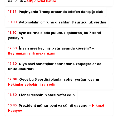
nail olub –
ABŞ dövlət katibi
18:37
Paşinyanla Tramp arasında telefon danışığı olub
18:30
Avtomobilin ömrünü qısaldan 8 sürücülük vərdişi
18:10
Ayın axırına cibdə pulunuz qalmırsa, bu 7 xərci
yoxlayın
17:50
İnsan niyə keçmişi xatırlayanda kövrəlir? –
Beynimizin sirli mexanizmi
17:30
Niyə bəzi sənətçilər səhnədən uzaqlaşsalar da
unudulmurlar?
17:08
Gecə bu 5 vərdişi olanlar səhər yorğun oyanır
Həkimlər səbəbini izah edir
16:50
Lionel Messinin atası vəfat edib
16:45
Prezident müharibəni və sülhü qazandı –
Hikmət
Hacıyev