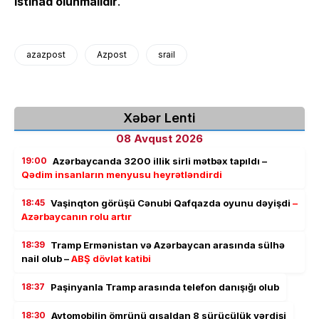
istinad olunmalıdır
.
azazpost
Azpost
srail
Xəbər Lenti
08 Avqust 2026
19:00
Azərbaycanda 3200 illik sirli mətbəx tapıldı –
Qədim insanların menyusu heyrətləndirdi
18:45
Vaşinqton görüşü Cənubi Qafqazda oyunu dəyişdi
–
Azərbaycanın rolu artır
18:39
Tramp Ermənistan və Azərbaycan arasında sülhə
nail olub –
ABŞ dövlət katibi
18:37
Paşinyanla Tramp arasında telefon danışığı olub
18:30
Avtomobilin ömrünü qısaldan 8 sürücülük vərdişi