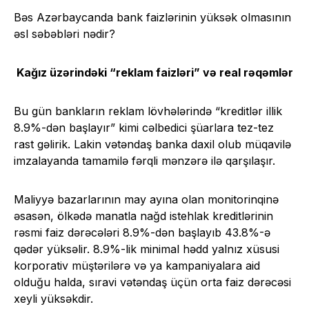
Bəs Azərbaycanda bank faizlərinin yüksək olmasının
əsl səbəbləri nədir?
Kağız üzərindəki “reklam faizləri” və real rəqəmlər
Bu gün bankların reklam lövhələrində “kreditlər illik
8.9%-dən başlayır” kimi cəlbedici şüarlara tez-tez
rast gəlirik. Lakin vətəndaş banka daxil olub müqavilə
imzalayanda tamamilə fərqli mənzərə ilə qarşılaşır.
Maliyyə bazarlarının may ayına olan monitorinqinə
əsasən, ölkədə manatla nağd istehlak kreditlərinin
rəsmi faiz dərəcələri 8.9%-dən başlayıb 43.8%-ə
qədər yüksəlir. 8.9%-lik minimal hədd yalnız xüsusi
korporativ müştərilərə və ya kampaniyalara aid
olduğu halda, sıravi vətəndaş üçün orta faiz dərəcəsi
xeyli yüksəkdir.