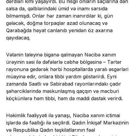
dərdləri kimi yaşayırdı. Bu nisgil onların saçlarına dən
salsa da, qəlblərindəki ümid və inamı sarsıda
bilməmişdi. Onlar hər zaman inanırdılar ki, gün
gələcək, doğma torpaqlar azad olunacaq və
Qarabağda həyat canlanıb yenidən öz axarına
qayıdacaq.
Vətənin taleyinə biganə qalmayan Nəcibə xanım
ürəyinin səsi ilə dəfələrlə cəbhə bölgəsinə – Tərtər
rayonuna gedərək hərbi hospitallarda yaralı əsgərləri
müayinə edir, onlara tibbi yardım göstərirdi. Eyni
zamanda Saatlı və Sabirabad rayonlarındakı çadır
şəhərciklərində məskunlaşmış qaçqın və məcburi
köçkünlərə həm tibbi, həm də maddi dəstək verirdi.
Həkimlik fəaliyyəti ilə yanaşı, Nəcibə xanım ictimai
işlərdə də fəallığı ilə seçilirdi. Qadın İnkişaf Mərkəzinin
və Respublika Qadın təşkilatlarının fəal