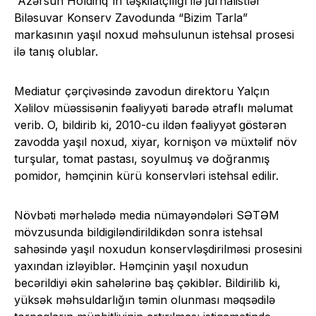
“Azərsun Holdinq”in təşkilatçılığı ilə jurnalistlər
Biləsuvar Konserv Zavodunda “Bizim Tarla”
markasının yaşıl noxud məhsulunun istehsal prosesi
ilə tanış olublar.
Mediatur çərçivəsində zavodun direktoru Yalçın
Xəlilov müəssisənin fəaliyyəti barədə ətraflı məlumat
verib. O, bildirib ki, 2010-cu ildən fəaliyyət göstərən
zavodda yaşıl noxud, xiyar, kornişon və müxtəlif növ
turşular, tomat pastası, soyulmuş və doğranmış
pomidor, həmçinin kürü konservləri istehsal edilir.
Növbəti mərhələdə media nümayəndələri SƏTƏM
mövzusunda bildigiləndirildikdən sonra istehsal
sahəsində yaşıl noxudun konservləşdirilməsi prosesini
yaxından izləyiblər. Həmçinin yaşıl noxudun
becərildiyi əkin sahələrinə baş çəkiblər. Bildirilib ki,
yüksək məhsuldarlığın təmin olunması məqsədilə