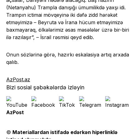
açsalar, Dahiyəni hədəfə alacağıq. Baş nazirin
(Netanyahu) Trampla danışığı ümumilikdə yaxşı idi.
Trampın ictimai mövqeyinə iki dəfə zidd hərəkət
etməyimizə – Beyruta və İrana hücum etməyimizə
baxmayaraq, ölkələrimiz əsas məsələlər üzrə bir-biri
ilə razılaşır”, – İsrail rəsmisi qeyd edib.
Onun sözlərinə görə, hazırkı eskalasiya artıq arxada
qalıb.
AzPost.az
Bizi sosial şəbəkələrdə izləyin
AzPost
©
Materiallardan istifadə edərkən hiperlinklə