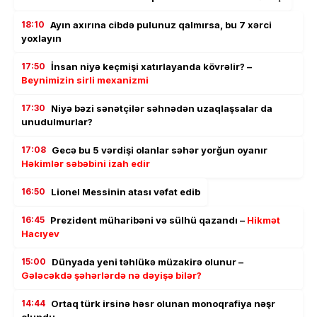
18:10
Ayın axırına cibdə pulunuz qalmırsa, bu 7 xərci
yoxlayın
17:50
İnsan niyə keçmişi xatırlayanda kövrəlir? –
Beynimizin sirli mexanizmi
17:30
Niyə bəzi sənətçilər səhnədən uzaqlaşsalar da
unudulmurlar?
17:08
Gecə bu 5 vərdişi olanlar səhər yorğun oyanır
Həkimlər səbəbini izah edir
16:50
Lionel Messinin atası vəfat edib
16:45
Prezident müharibəni və sülhü qazandı –
Hikmət
Hacıyev
15:00
Dünyada yeni təhlükə müzakirə olunur –
Gələcəkdə şəhərlərdə nə dəyişə bilər?
14:44
Ortaq türk irsinə həsr olunan monoqrafiya nəşr