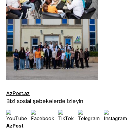
AzPost.az
Bizi sosial şəbəkələrdə izləyin
AzPost