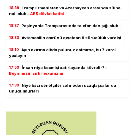
18:39
Tramp Ermənistan və Azərbaycan arasında sülhə
nail olub –
ABŞ dövlət katibi
18:37
Paşinyanla Tramp arasında telefon danışığı olub
18:30
Avtomobilin ömrünü qısaldan 8 sürücülük vərdişi
18:10
Ayın axırına cibdə pulunuz qalmırsa, bu 7 xərci
yoxlayın
17:50
İnsan niyə keçmişi xatırlayanda kövrəlir? –
Beynimizin sirli mexanizmi
17:30
Niyə bəzi sənətçilər səhnədən uzaqlaşsalar da
unudulmurlar?