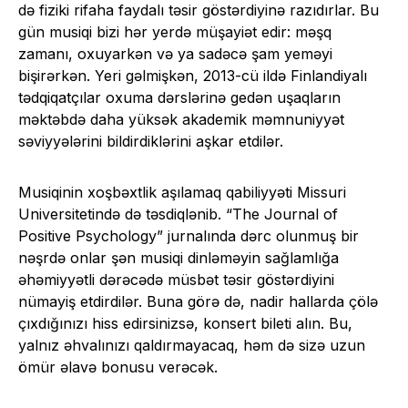
də fiziki rifaha faydalı təsir göstərdiyinə razıdırlar. Bu
gün musiqi bizi hər yerdə müşayiət edir: məşq
zamanı, oxuyarkən və ya sadəcə şam yeməyi
bişirərkən. Yeri gəlmişkən, 2013-cü ildə Finlandiyalı
tədqiqatçılar oxuma dərslərinə gedən uşaqların
məktəbdə daha yüksək akademik məmnuniyyət
səviyyələrini bildirdiklərini aşkar etdilər.
Musiqinin xoşbəxtlik aşılamaq qabiliyyəti Missuri
Universitetində də təsdiqlənib. “The Journal of
Positive Psychology” jurnalında dərc olunmuş bir
nəşrdə onlar şən musiqi dinləməyin sağlamlığa
əhəmiyyətli dərəcədə müsbət təsir göstərdiyini
nümayiş etdirdilər. Buna görə də, nadir hallarda çölə
çıxdığınızı hiss edirsinizsə, konsert bileti alın. Bu,
yalnız əhvalınızı qaldırmayacaq, həm də sizə uzun
ömür əlavə bonusu verəcək.