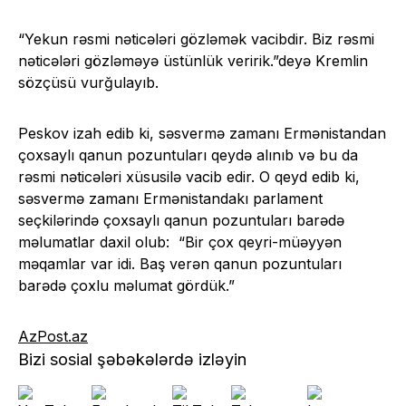
“Yekun rəsmi nəticələri gözləmək vacibdir. Biz rəsmi
nəticələri gözləməyə üstünlük veririk.”deyə Kremlin
sözçüsü vurğulayıb.
Peskov izah edib ki, səsvermə zamanı Ermənistandan
çoxsaylı qanun pozuntuları qeydə alınıb və bu da
rəsmi nəticələri xüsusilə vacib edir. O qeyd edib ki,
səsvermə zamanı Ermənistandakı parlament
seçkilərində çoxsaylı qanun pozuntuları barədə
məlumatlar daxil olub: “Bir çox qeyri-müəyyən
məqamlar var idi. Baş verən qanun pozuntuları
barədə çoxlu məlumat gördük.”
AzPost.az
Bizi sosial şəbəkələrdə izləyin