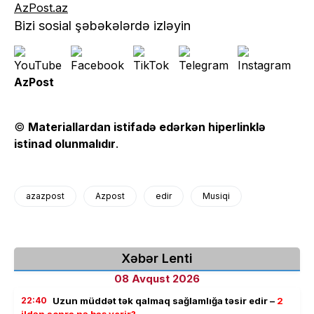
AzPost.az
Bizi sosial şəbəkələrdə izləyin
AzPost
©
Materiallardan istifadə edərkən hiperlinklə
istinad olunmalıdır
.
azazpost
Azpost
edir
Musiqi
Xəbər Lenti
08 Avqust 2026
22:40
Uzun müddət tək qalmaq sağlamlığa təsir edir –
2