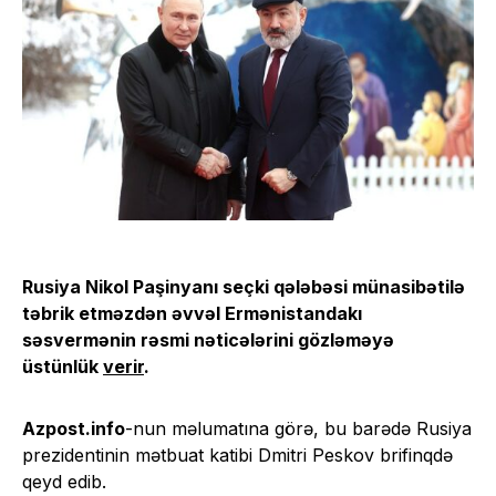
Rusiya Nikol Paşinyanı seçki qələbəsi münasibətilə
təbrik etməzdən əvvəl Ermənistandakı
səsvermənin rəsmi nəticələrini gözləməyə
üstünlük
verir
.
Azpost.info
-nun məlumatına görə, bu barədə Rusiya
prezidentinin mətbuat katibi Dmitri Peskov brifinqdə
qeyd edib.