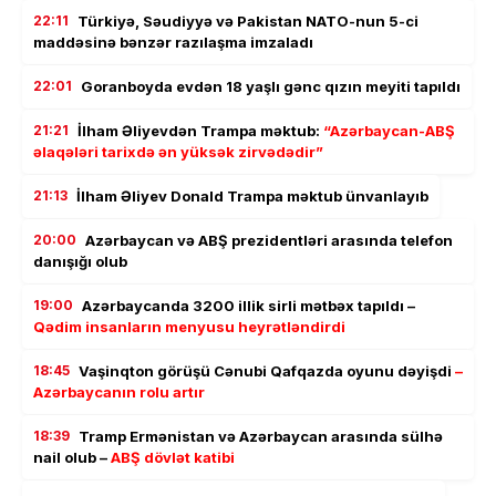
22:11
Türkiyə, Səudiyyə və Pakistan NATO-nun 5-ci
maddəsinə bənzər razılaşma imzaladı
22:01
Goranboyda evdən 18 yaşlı gənc qızın meyiti tapıldı
21:21
İlham Əliyevdən Trampa məktub:
“Azərbaycan-ABŞ
əlaqələri tarixdə ən yüksək zirvədədir”
21:13
İlham Əliyev Donald Trampa məktub ünvanlayıb
20:00
Azərbaycan və ABŞ prezidentləri arasında telefon
danışığı olub
19:00
Azərbaycanda 3200 illik sirli mətbəx tapıldı –
Qədim insanların menyusu heyrətləndirdi
18:45
Vaşinqton görüşü Cənubi Qafqazda oyunu dəyişdi
–
Azərbaycanın rolu artır
18:39
Tramp Ermənistan və Azərbaycan arasında sülhə
nail olub –
ABŞ dövlət katibi