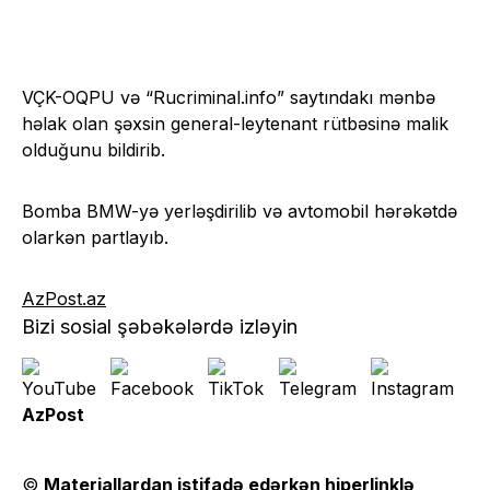
VÇK-OQPU və “Rucriminal.info” saytındakı mənbə
həlak olan şəxsin general-leytenant rütbəsinə malik
olduğunu bildirib.
Bomba BMW-yə yerləşdirilib və avtomobil hərəkətdə
olarkən partlayıb.
AzPost.az
Bizi sosial şəbəkələrdə izləyin
AzPost
©
Materiallardan istifadə edərkən hiperlinklə