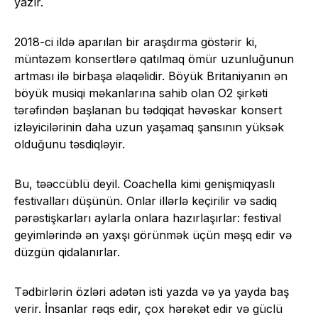
yazır.
2018-ci ildə aparılan bir araşdırma göstərir ki,
müntəzəm konsertlərə qatılmaq ömür uzunluğunun
artması ilə birbaşa əlaqəlidir. Böyük Britaniyanın ən
böyük musiqi məkanlarına sahib olan O2 şirkəti
tərəfindən başlanan bu tədqiqat həvəskar konsert
izləyicilərinin daha uzun yaşamaq şansının yüksək
olduğunu təsdiqləyir.
Bu, təəccüblü deyil. Coachella kimi genişmiqyaslı
festivalları düşünün. Onlar illərlə keçirilir və sadiq
pərəstişkarları aylarla onlara hazırlaşırlar: festival
geyimlərində ən yaxşı görünmək üçün məşq edir və
düzgün qidalanırlar.
Tədbirlərin özləri adətən isti yazda və ya yayda baş
verir. İnsanlar rəqs edir, çox hərəkət edir və güclü