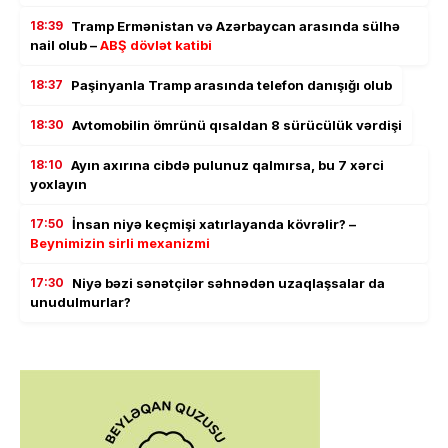
18:39
Tramp Ermənistan və Azərbaycan arasında sülhə
nail olub –
ABŞ dövlət katibi
18:37
Paşinyanla Tramp arasında telefon danışığı olub
18:30
Avtomobilin ömrünü qısaldan 8 sürücülük vərdişi
18:10
Ayın axırına cibdə pulunuz qalmırsa, bu 7 xərci
yoxlayın
17:50
İnsan niyə keçmişi xatırlayanda kövrəlir? –
Beynimizin sirli mexanizmi
17:30
Niyə bəzi sənətçilər səhnədən uzaqlaşsalar da
unudulmurlar?