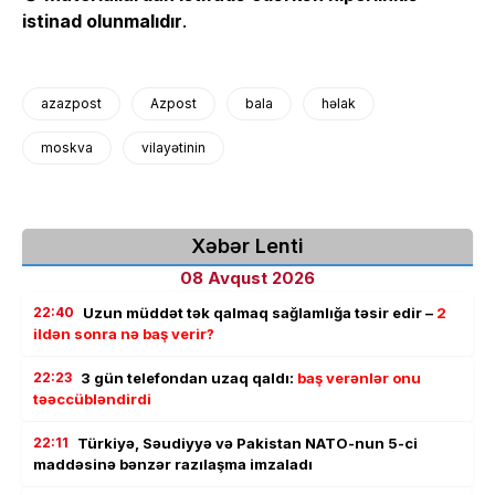
istinad olunmalıdır
.
azazpost
Azpost
bala
həlak
moskva
vilayətinin
Xəbər Lenti
08 Avqust 2026
22:40
Uzun müddət tək qalmaq sağlamlığa təsir edir –
2
ildən sonra nə baş verir?
22:23
3 gün telefondan uzaq qaldı:
baş verənlər onu
təəccübləndirdi
22:11
Türkiyə, Səudiyyə və Pakistan NATO-nun 5-ci
maddəsinə bənzər razılaşma imzaladı