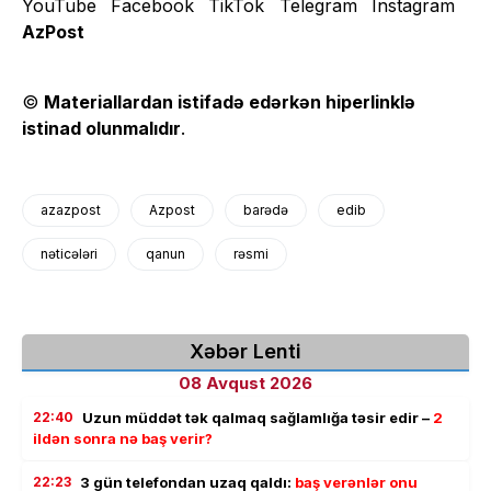
AzPost
©
Materiallardan istifadə edərkən hiperlinklə
istinad olunmalıdır
.
azazpost
Azpost
barədə
edib
nəticələri
qanun
rəsmi
Xəbər Lenti
08 Avqust 2026
22:40
Uzun müddət tək qalmaq sağlamlığa təsir edir –
2
ildən sonra nə baş verir?
22:23
3 gün telefondan uzaq qaldı:
baş verənlər onu