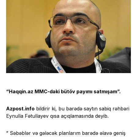
“Haqqin.az
MMC-dəki bütöv payımı satmışam”.
Azpost.info
bildirir ki, bu barədə saytın sabiq rəhbəri
Eynulla Fətullayev qısa açıqlamasında deyib.
” Səbəblər və gələcək planlarım barədə əlavə geniş