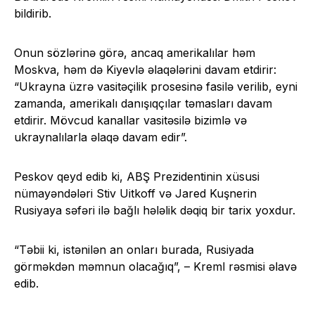
bildirib.
Onun sözlərinə görə, ancaq amerikalılar həm
Moskva, həm də Kiyevlə əlaqələrini davam etdirir:
“Ukrayna üzrə vasitəçilik prosesinə fasilə verilib, eyni
zamanda, amerikalı danışıqçılar təmasları davam
etdirir. Mövcud kanallar vasitəsilə bizimlə və
ukraynalılarla əlaqə davam edir”.
Peskov qeyd edib ki, ABŞ Prezidentinin xüsusi
nümayəndələri Stiv Uitkoff və Jared Kuşnerin
Rusiyaya səfəri ilə bağlı hələlik dəqiq bir tarix yoxdur.
“Təbii ki, istənilən an onları burada, Rusiyada
görməkdən məmnun olacağıq”, – Kreml rəsmisi əlavə
edib.