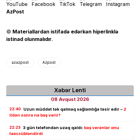
AzPost
©
Materiallardan istifadə edərkən hiperlinklə
istinad olunmalıdır
.
azazpost
Azpost
Xəbər Lenti
08 Avqust 2026
22:40
Uzun müddət tək qalmaq sağlamlığa təsir edir –
2
ildən sonra nə baş verir?
22:23
3 gün telefondan uzaq qaldı:
baş verənlər onu
təəccübləndirdi