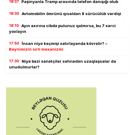
18:37
Paşinyanla Tramp arasında telefon danışığı olub
18:30
Avtomobilin ömrünü qısaldan 8 sürücülük vərdişi
18:10
Ayın axırına cibdə pulunuz qalmırsa, bu 7 xərci
yoxlayın
17:50
İnsan niyə keçmişi xatırlayanda kövrəlir? –
Beynimizin sirli mexanizmi
17:30
Niyə bəzi sənətçilər səhnədən uzaqlaşsalar da
unudulmurlar?