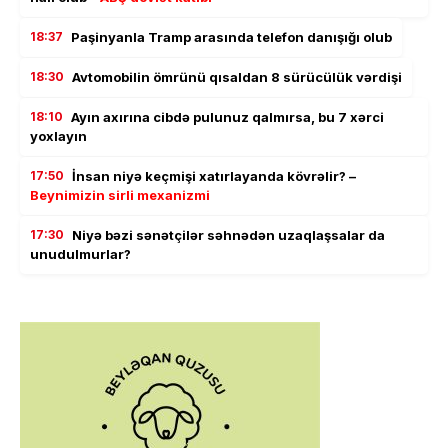
18:37
Paşinyanla Tramp arasında telefon danışığı olub
18:30
Avtomobilin ömrünü qısaldan 8 sürücülük vərdişi
18:10
Ayın axırına cibdə pulunuz qalmırsa, bu 7 xərci
yoxlayın
17:50
İnsan niyə keçmişi xatırlayanda kövrəlir? –
Beynimizin sirli mexanizmi
17:30
Niyə bəzi sənətçilər səhnədən uzaqlaşsalar da
unudulmurlar?