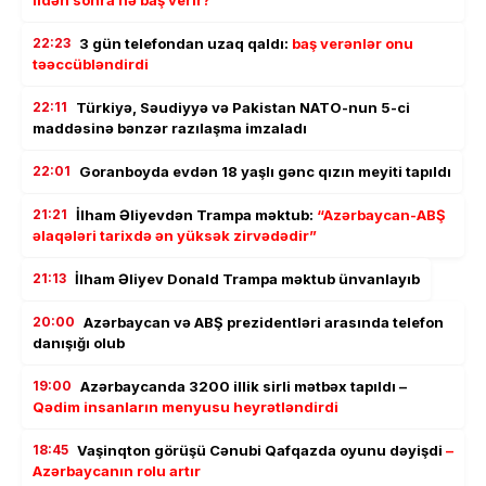
ildən sonra nə baş verir?
22:23
3 gün telefondan uzaq qaldı:
baş verənlər onu
təəccübləndirdi
22:11
Türkiyə, Səudiyyə və Pakistan NATO-nun 5-ci
maddəsinə bənzər razılaşma imzaladı
22:01
Goranboyda evdən 18 yaşlı gənc qızın meyiti tapıldı
21:21
İlham Əliyevdən Trampa məktub:
“Azərbaycan-ABŞ
əlaqələri tarixdə ən yüksək zirvədədir”
21:13
İlham Əliyev Donald Trampa məktub ünvanlayıb
20:00
Azərbaycan və ABŞ prezidentləri arasında telefon
danışığı olub
19:00
Azərbaycanda 3200 illik sirli mətbəx tapıldı –
Qədim insanların menyusu heyrətləndirdi
18:45
Vaşinqton görüşü Cənubi Qafqazda oyunu dəyişdi
–
Azərbaycanın rolu artır