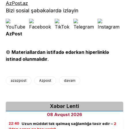
AzPost.az
Bizi sosial şəbəkələrdə izləyin
AzPost
©
Materiallardan istifadə edərkən hiperlinklə
istinad olunmalıdır
.
azazpost
Azpost
davam
Xəbər Lenti
08 Avqust 2026
22:40
Uzun müddət tək qalmaq sağlamlığa təsir edir –
2
ildən sonra nə baş verir?