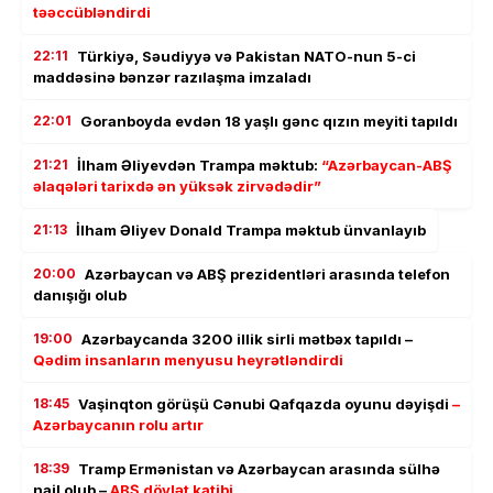
təəccübləndirdi
22:11
Türkiyə, Səudiyyə və Pakistan NATO-nun 5-ci
maddəsinə bənzər razılaşma imzaladı
22:01
Goranboyda evdən 18 yaşlı gənc qızın meyiti tapıldı
21:21
İlham Əliyevdən Trampa məktub:
“Azərbaycan-ABŞ
əlaqələri tarixdə ən yüksək zirvədədir”
21:13
İlham Əliyev Donald Trampa məktub ünvanlayıb
20:00
Azərbaycan və ABŞ prezidentləri arasında telefon
danışığı olub
19:00
Azərbaycanda 3200 illik sirli mətbəx tapıldı –
Qədim insanların menyusu heyrətləndirdi
18:45
Vaşinqton görüşü Cənubi Qafqazda oyunu dəyişdi
–
Azərbaycanın rolu artır
18:39
Tramp Ermənistan və Azərbaycan arasında sülhə
nail olub –
ABŞ dövlət katibi