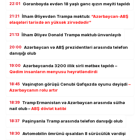
22:01
Goranboyda evdən 18 yaşlı gənc qızın meyiti tapıldı
21:21
İlham Əliyevdən Trampa məktub:
“Azərbaycan-ABŞ
əlaqələri tarixdə ən yüksək zirvədədir”
21:13
İlham Əliyev Donald Trampa məktub ünvanlayıb
20:00
Azərbaycan və ABŞ prezidentləri arasında telefon
danışığı olub
19:00
Azərbaycanda 3200 illik sirli mətbəx tapıldı –
Qədim insanların menyusu heyrətləndirdi
18:45
Vaşinqton görüşü Cənubi Qafqazda oyunu dəyişdi
–
Azərbaycanın rolu artır
18:39
Tramp Ermənistan və Azərbaycan arasında sülhə
nail olub –
ABŞ dövlət katibi
18:37
Paşinyanla Tramp arasında telefon danışığı olub
18:30
Avtomobilin ömrünü qısaldan 8 sürücülük vərdişi