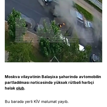
Moskva vilayətinin Balaşixa şəhərində avtomobilin
partladılması nəticəsində yüksək rütbəli hərbçi
həlak
olub
.
Bu barədə yerli KİV məlumat yayıb.