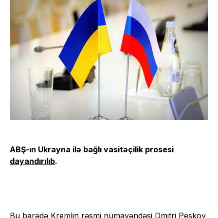
ABŞ-ın Ukrayna ilə bağlı vasitəçilik prosesi
dayandırılıb
.
Bu barədə Kremlin rəsmi nümayəndəsi Dmitri Peskov