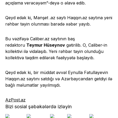
açıqlama verəcəyəm”-deyə o əlavə edib.
Qeyd edək ki, Manşet .az saytı Haqqın.az saytına yeni
rəhbər təyin olunması barədə xəbər yayıb.
Bu vəzifəyə Caliber.az saytının baş
redaktoru
Teymur Hüseynov
gətirilib. O, Caliber-in
kollektivi ilə vidalaşıb. Yeni rəhbər təyin olunduğu
kollektivə təqdim edilərək fəaliyyətə başlayıb.
Qeyd edək ki, bir müddət əvvəl Eynulla Fətullayevin
Haqqın.az saytını satdığı və Azərbaycandan getdiyi ilə
bağlı məlumatlar yayılmışdı.
AzPost.az
Bizi sosial şəbəkələrdə izləyin