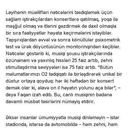
Layihənin müəllifləri nəticələrini təsdiqləmək üçün
sağlam iştirakçılardan konsertlərə qatılmaq, yoqa ilə
məşğul olmaq və itlərini gəzdirmək də daxil olmaqla
bir sıra fəaliyyətlər həyata keçirmələrini istəyiblər.
Tapşırıqlardan əvvəl və sonra könüllülər psixometrik
test və ürək döyüntüsünün monitorinqindən keçiblər.
Nəticələr göstərib ki, musiqi şousu iştirakçılarında
özünəinam və yaxınlıq hissləri 25 faiz artıb, zehni
stimullaşdırma səviyyələri isə 75 faiz artıb. “Bütün
məlumatlarımızı O2 tədqiqatı ilə birləşdirərək unikal bir
düstur ortaya qoyduq: hər iki həftədən bir konsert
demək olar ki, əlavə on il həyatın yolunu aça bilər”, –
deyə Faqan izah edib. Bu, canlı musiqinin bədənə
davamlı müsbət təsirlərini nümayiş etdirir.
Əksər insanlar ümumiyyətlə musiqi dinləməyin – istər
stadionda, istərsə də avtomobildə – həm zehni, həm