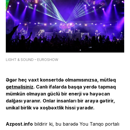
LIGHT & SOUND – EUROSHOW
Əgər heç vaxt konsertdə olmamısınızsa, mütləq
getməlisiniz
. Canlı ifalarda başqa yerdə tapmaq
mümkün olmayan güclü bir enerji və həyəcan
dalğası yaranır. Onlar insanları bir araya gətirir,
unikal birlik və xoşbəxtlik hissi yaradır.
Azpost.info
bildirir ki, bu barədə You Tanqo portalı