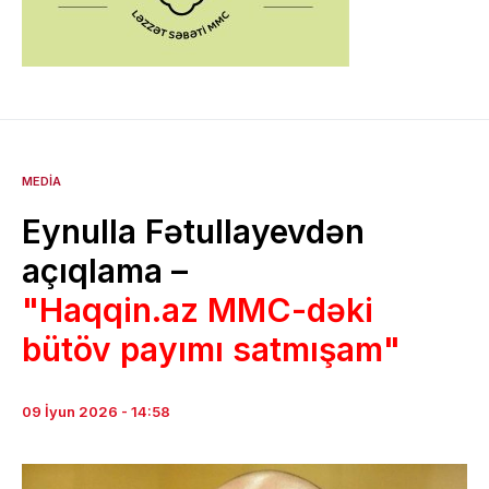
MEDIA
Eynulla Fətullayevdən
açıqlama –
"Haqqin.az MMC-dəki
bütöv payımı satmışam"
09 İyun 2026 - 14:58