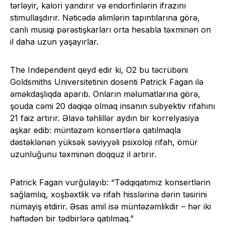
tərləyir, kalori yandırır və endorfinlərin ifrazını
stimullaşdırır. Nəticədə alimlərin tapıntılarına görə,
canlı musiqi pərəstişkarları orta hesabla təxminən on
il daha uzun yaşayırlar.
The Independent qeyd edir ki, O2 bu təcrübəni
Goldsmiths Universitetinin dosenti Patrick Fagan ilə
əməkdaşlıqda aparıb. Onların məlumatlarına görə,
şouda cəmi 20 dəqiqə olmaq insanın subyektiv rifahını
21 faiz artırır. Əlavə təhlillər aydın bir korrelyasiya
aşkar edib: müntəzəm konsertlərə qatılmaqla
dəstəklənən yüksək səviyyəli psixoloji rifah, ömür
uzunluğunu təxminən doqquz il artırır.
Patrick Fagan vurğulayıb: “Tədqiqatımız konsertlərin
sağlamlıq, xoşbəxtlik və rifah hisslərinə dərin təsirini
nümayiş etdirir. Əsas amil isə müntəzəmlikdir – hər iki
həftədən bir tədbirlərə qatılmaq.”