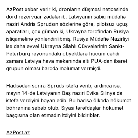
AzPost xəbər verir ki, dronların düşməsi nəticəsində
dörd rezervuar zədələnib. Latviyanın sabiq müdafiə
naziri Andris Sprudsın sözlərinə görə, pilotsuz uçuş
aparatları, çox güman ki, Ukrayna tərəfindən Rusiya
istiqamətinə yönləndirilibmiş. Rusiya Müdafiə Nazirliyi
isə daha əvvəl Ukrayna Silahlı Qüvvələrinin Sankt-
Peterburq rayonundakı obyektlərə hücum cəhdi
zamanı Latviya hava məkanında altı PUA-dan ibarət
qrupun olması barədə məlumat vermişdi.
Hadisədən sonra Spruds istefa verib, ardınca isə,
mayın 14-də Latviyanın Baş naziri Evika Silinya da
istefa verdiyini bəyan edib. Bu hadisə ölkədə hökumət
böhranına səbəb olub. Siyasi tərəfdaşlar hökumət
başçısına olan etimadın itdiyini bildiriblər.
AzPost.az