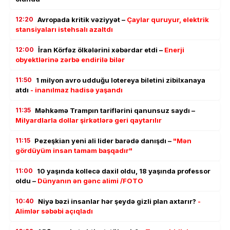
12:20
Avropada kritik vəziyyət –
Çaylar quruyur, elektrik
stansiyaları istehsalı azaltdı
12:00
İran Körfəz ölkələrini xəbərdar etdi –
Enerji
obyektlərinə zərbə endirilə bilər
11:50
1 milyon avro udduğu lotereya biletini zibilxanaya
atdı
- inanılmaz hadisə yaşandı
11:35
Məhkəmə Trampın tariflərini qanunsuz saydı –
Milyardlarla dollar şirkətlərə geri qaytarılır
11:15
Pezeşkian yeni ali lider barədə danışdı –
"Mən
gördüyüm insan tamam başqadır"
11:00
10 yaşında kollecə daxil oldu, 18 yaşında professor
oldu –
Dünyanın ən gənc alimi /FOTO
10:40
Niyə bəzi insanlar hər şeydə gizli plan axtarır?
-
Alimlər səbəbi açıqladı