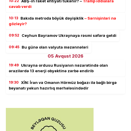
10:22
ABŞ-ın raket ehtiyatı tükənir? –
Tramp iddialara
cavab verdi
10:13
Bakıda metroda böyük dəyişiklik
– Sərnişinləri nə
gözləyir?
09:52
Ceyhun Bayramov Ukraynaya rəsmi səfərə getdi
09:45
Bu günə olan valyuta məzənnələri
05 Avqust 2026
19:49
Ukrayna ordusu Rusiyanın nəzarətində olan
ərazilərdə 13 enerji obyektinə zərbə endirib
19:30
XİN: İran və Omanın Hörmüz boğazı ilə bağlı birgə
bəyanatı yekun hazırlıq mərhələsindədir