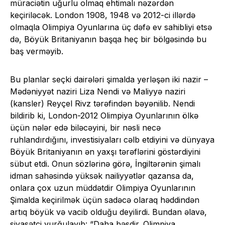
müraciətin uğurlu olmaq ehtimalı nəzərdən
keçiriləcək. London 1908, 1948 və 2012-ci illərdə
olmaqla Olimpiya Oyunlarına üç dəfə ev sahibliyi etsə
də, Böyük Britaniyanın başqa heç bir bölgəsində bu
baş verməyib.
Bu planlar seçki dairələri şimalda yerləşən iki nazir –
Mədəniyyət naziri Liza Nendi və Maliyyə naziri
(kansler) Reyçel Rivz tərəfindən bəyənilib. Nendi
bildirib ki, London-2012 Olimpiya Oyunlarının ölkə
üçün nələr edə biləcəyini, bir nəsli necə
ruhlandırdığını, investisiyaları cəlb etdiyini və dünyaya
Böyük Britaniyanın ən yaxşı tərəflərini göstərdiyini
sübut etdi. Onun sözlərinə görə, İngiltərənin şimalı
idman sahəsində yüksək nailiyyətlər qazansa da,
onlara çox uzun müddətdir Olimpiya Oyunlarının
Şimalda keçirilmək üçün sadəcə olaraq həddindən
artıq böyük və vacib olduğu deyilirdi. Bundan əlavə,
siyasətçi vurğulayıb: “Daha bəsdir. Olimpiya