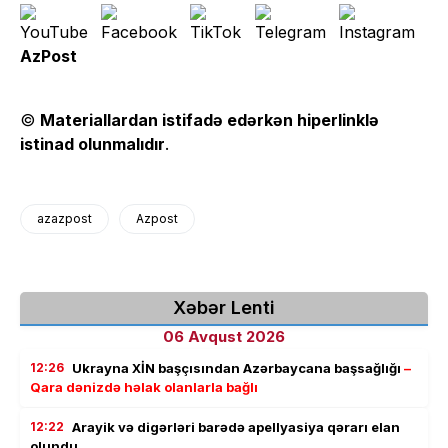
AzPost
©
Materiallardan istifadə edərkən hiperlinklə
istinad olunmalıdır
.
azazpost
Azpost
Xəbər Lenti
06 Avqust 2026
12:26
Ukrayna XİN başçısından Azərbaycana başsağlığı
–
Qara dənizdə həlak olanlarla bağlı
12:22
Arayik və digərləri barədə apellyasiya qərarı elan
olundu