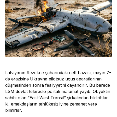
Latviyanın Rezekne şəhərindəki neft bazası, mayın 7-
də ərazisinə Ukrayna pilotsuz uçuş aparatlarının
düşməsindən sonra fəaliyyətini
dayandırır
. Bu barədə
LSM dövlət teleradio portalı məlumat yayıb. Obyektin
sahibi olan “East-West Transit” şirkətindən bildiriblər
ki, əməkdaşların təhlükəsizliyinə zəmanət verə
bilmirlər.