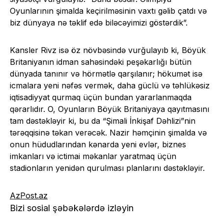
Oyunlarının şimalda keçirilməsinin vaxtı gəlib çatdı və
biz dünyaya nə təklif edə biləcəyimizi göstərdik”.
Kansler Rivz isə öz növbəsində vurğulayıb ki, Böyük
Britaniyanın idman sahəsindəki peşəkarlığı bütün
dünyada tanınır və hörmətlə qarşılanır; hökumət isə
icmalara yeni nəfəs vermək, daha güclü və təhlükəsiz
iqtisadiyyat qurmaq üçün bundan yararlanmaqda
qərarlıdır. O, Oyunların Böyük Britaniyaya qayıtmasını
tam dəstəkləyir ki, bu da “Şimali İnkişaf Dəhlizi”nin
tərəqqisinə təkan verəcək. Nazir həmçinin şimalda və
onun hüdudlarından kənarda yeni evlər, biznes
imkanları və ictimai məkanlar yaratmaq üçün
stadionların yenidən qurulması planlarını dəstəkləyir.
AzPost.az
Bizi sosial şəbəkələrdə izləyin