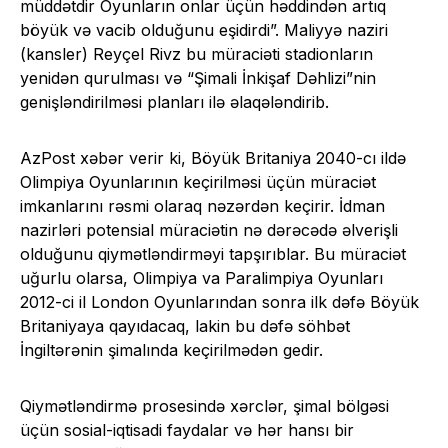
müddətdir Oyunların onlar üçün həddindən artıq
böyük və vacib olduğunu eşidirdi”. Maliyyə naziri
(kansler) Reyçel Rivz bu müraciəti stadionların
yenidən qurulması və “Şimali İnkişaf Dəhlizi”nin
genişləndirilməsi planları ilə əlaqələndirib.
AzPost xəbər verir ki, Böyük Britaniya 2040-cı ildə
Olimpiya Oyunlarının keçirilməsi üçün müraciət
imkanlarını rəsmi olaraq nəzərdən keçirir. İdman
nazirləri potensial müraciətin nə dərəcədə əlverişli
olduğunu qiymətləndirməyi tapşırıblar. Bu müraciət
uğurlu olarsa, Olimpiya va Paralimpiya Oyunları
2012-ci il London Oyunlarından sonra ilk dəfə Böyük
Britaniyaya qayıdacaq, lakin bu dəfə söhbət
İngiltərənin şimalında keçirilmədən gedir.
Qiymətləndirmə prosesində xərclər, şimal bölgəsi
üçün sosial-iqtisadi faydalar və hər hansı bir