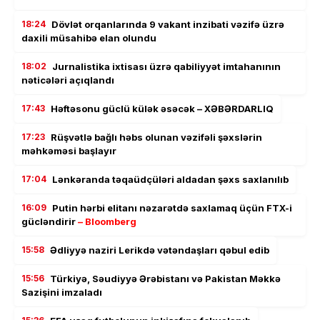
18:24
Dövlət orqanlarında 9 vakant inzibati vəzifə üzrə
daxili müsahibə elan olundu
18:02
Jurnalistika ixtisası üzrə qabiliyyət imtahanının
nəticələri açıqlandı
17:43
Həftəsonu güclü külək əsəcək – XƏBƏRDARLIQ
17:23
Rüşvətlə bağlı həbs olunan vəzifəli şəxslərin
məhkəməsi başlayır
17:04
Lənkəranda təqaüdçüləri aldadan şəxs saxlanılıb
16:09
Putin hərbi elitanı nəzarətdə saxlamaq üçün FTX-i
gücləndirir
– Bloomberg
15:58
Ədliyyə naziri Lerikdə vətəndaşları qəbul edib
15:56
Türkiyə, Səudiyyə Ərəbistanı və Pakistan Məkkə
Sazişini imzaladı