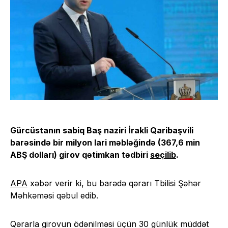
Gürcüstanın sabiq Baş naziri İrakli Qaribaşvili
barəsində bir milyon lari məbləğində (367,6 min
ABŞ dolları) girov qətimkan tədbiri
seçilib
.
APA
xəbər verir ki, bu barədə qərarı Tbilisi Şəhər
Məhkəməsi qəbul edib.
Qərarla girovun ödənilməsi üçün 30 günlük müddət