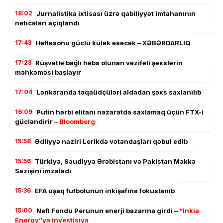
18:02
Jurnalistika ixtisası üzrə qabiliyyət imtahanının
nəticələri açıqlandı
17:43
Həftəsonu güclü külək əsəcək – XƏBƏRDARLIQ
17:23
Rüşvətlə bağlı həbs olunan vəzifəli şəxslərin
məhkəməsi başlayır
17:04
Lənkəranda təqaüdçüləri aldadan şəxs saxlanılıb
16:09
Putin hərbi elitanı nəzarətdə saxlamaq üçün FTX-i
gücləndirir
– Bloomberg
15:58
Ədliyyə naziri Lerikdə vətəndaşları qəbul edib
15:56
Türkiyə, Səudiyyə Ərəbistanı və Pakistan Məkkə
Sazişini imzaladı
15:36
EFA uşaq futbolunun inkişafına fokuslanıb
15:00
Neft Fondu Perunun enerji bazarına girdi –
“Inkia
Energy”yə investisiya