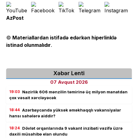
AzPost
©
Materiallardan istifadə edərkən hiperlinklə
istinad olunmalıdır
.
Xəbər Lenti
07 Avqust 2026
19:03
Nazirlik 606 mənzilin təmirinə üç milyon manatdan
çox vəsait xərcləyəcək
18:44
Azərbaycanda yüksək əməkhaqqlı vakansiyalar
hansı sahələrə aiddir?
18:24
Dövlət orqanlarında 9 vakant inzibati vəzifə üzrə
daxili müsahibə elan olundu