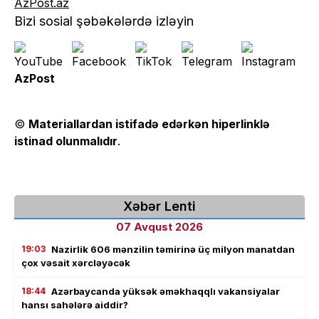
AzPost.az
Bizi sosial şəbəkələrdə izləyin
AzPost
©
Materiallardan istifadə edərkən hiperlinklə
istinad olunmalıdır
.
Xəbər Lenti
07 Avqust 2026
19:03
Nazirlik 606 mənzilin təmirinə üç milyon manatdan
çox vəsait xərcləyəcək
18:44
Azərbaycanda yüksək əməkhaqqlı vakansiyalar
hansı sahələrə aiddir?