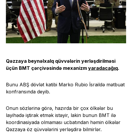
Qəzzaya beynəlxalq qüvvələrin yerləşdirilməsi
üçün BMT çərçivəsində mexanizm
yaradacağıq
.
Bunu ABŞ dövlət katibi Marko Rubio İsraildə mətbuat
konfransında deyib.
Onun sözlərinə görə, hazırda bir çox ölkələr bu
layihədə iştirak etmək istəyir, lakin bunun BMT ilə
koordinasiyada olmaması ucbatından həmin ölkələr
Qəzzaya öz qüvvələrini yerləşdirə bilmirlər.