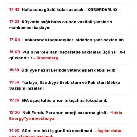
17:43
Həftəsonu güclü külək əsəcək – XƏBƏRDARLIQ
17:23
Rüşvətlə bağlı həbs olunan vəzifəli şəxslərin
məhkəməsi başlayır
17:04
Lənkəranda təqaüdçüləri aldadan şəxs saxlanılıb
16:09
Putin hərbi elitanı nəzarətdə saxlamaq üçün FTX-i
gücləndirir
– Bloomberg
15:58
Ədliyyə naziri Lerikdə vətəndaşları qəbul edib
15:56
Türkiyə, Səudiyyə Ərəbistanı və Pakistan Məkkə
Sazişini imzaladı
15:36
EFA uşaq futbolunun inkişafına fokuslanıb
15:00
Neft Fondu Perunun enerji bazarına girdi –
“Inkia
Energy”yə investisiya
14:50
Süni intellekt iş gününü qısaltmadı –
İşçilər daha
çox işləməyə başlayıb