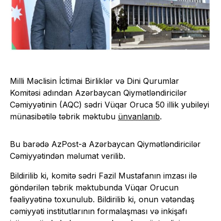
Milli Məclisin İctimai Birliklər və Dini Qurumlar
Komitəsi adından Azərbaycan Qiymətləndiricilər
Cəmiyyətinin (AQC) sədri Vüqar Oruca 50 illik yubileyi
münasibətilə təbrik məktubu
ünvanlanıb
.
Bu barədə AzPost-a Azərbaycan Qiymətləndiricilər
Cəmiyyətindən məlumat verilib.
Bildirilib ki, komitə sədri Fazil Mustafanın imzası ilə
göndərilən təbrik məktubunda Vüqar Orucun
fəaliyyətinə toxunulub. Bildirilib ki, onun vətəndaş
cəmiyyəti institutlarının formalaşması və inkişafı