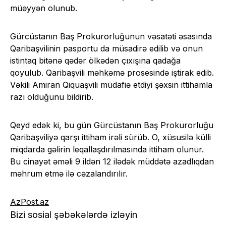
müəyyən olunub.
Gürcüstanın Baş Prokurorluğunun vəsatəti əsasında
Qaribaşvilinin pasportu da müsadirə edilib və onun
istintaq bitənə qədər ölkədən çıxışına qadağa
qoyulub. Qaribaşvili məhkəmə prosesində iştirak edib.
Vəkili Amiran Qiquaşvili müdafiə etdiyi şəxsin ittihamla
razı olduğunu bildirib.
Qeyd edək ki, bu gün Gürcüstanın Baş Prokurorluğu
Qaribaşviliyə qarşı ittiham irəli sürüb. O, xüsusilə külli
miqdarda gəlirin leqallaşdırılmasında ittiham olunur.
Bu cinayət əməli 9 ildən 12 ilədək müddətə azadlıqdan
məhrum etmə ilə cəzalandırılır.
AzPost.az
Bizi sosial şəbəkələrdə izləyin