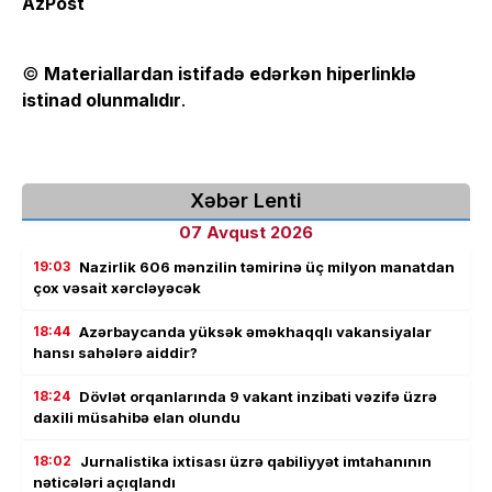
AzPost
©
Materiallardan istifadə edərkən hiperlinklə
istinad olunmalıdır
.
Xəbər Lenti
07 Avqust 2026
19:03
Nazirlik 606 mənzilin təmirinə üç milyon manatdan
çox vəsait xərcləyəcək
18:44
Azərbaycanda yüksək əməkhaqqlı vakansiyalar
hansı sahələrə aiddir?
18:24
Dövlət orqanlarında 9 vakant inzibati vəzifə üzrə
daxili müsahibə elan olundu
18:02
Jurnalistika ixtisası üzrə qabiliyyət imtahanının
nəticələri açıqlandı