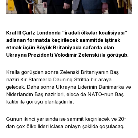
Kral III Çarlz Londonda “iradəli ölkələr koalisiyası”
adlanan formatda keçiriləcək sammitdə iştirak
etmək üçün Böyük Britaniyada səfərdə olan
Ukrayna Prezidenti Volodimir Zelenski ilə
görüşüb
.
Kralla görüşdən sonra Zelenski Britaniyanın Baş
naziri Kir Starmerlə Dauninq Stritdə bir araya
gələcək. Daha sonra Ukrayna Liderinin Danimarka və
Niderlandın Baş nazirləri, eləcə də NATO-nun Baş
katibi ilə görüşü planlaşdırılır.
Günün ikinci yarısında isə sammit keçiriləcək və 20-
dən çox ölkə lideri iclasa onlayn şəkildə qoşulacaq.