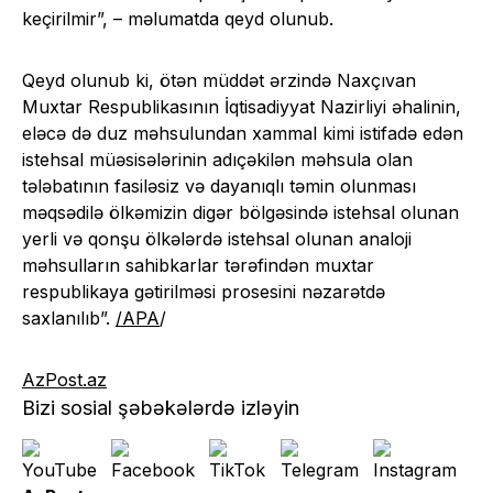
keçirilmir”, – məlumatda qeyd olunub.
Qeyd olunub ki, ötən müddət ərzində Naxçıvan
Muxtar Respublikasının İqtisadiyyat Nazirliyi əhalinin,
eləcə də duz məhsulundan xammal kimi istifadə edən
istehsal müəsisələrinin adıçəkilən məhsula olan
tələbatının fasiləsiz və dayanıqlı təmin olunması
məqsədilə ölkəmizin digər bölgəsində istehsal olunan
yerli və qonşu ölkələrdə istehsal olunan analoji
məhsulların sahibkarlar tərəfindən muxtar
respublikaya gətirilməsi prosesini nəzarətdə
saxlanılıb”.
/APA
/
AzPost.az
Bizi sosial şəbəkələrdə izləyin