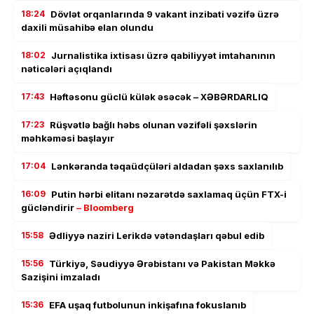
18:24
Dövlət orqanlarında 9 vakant inzibati vəzifə üzrə
daxili müsahibə elan olundu
18:02
Jurnalistika ixtisası üzrə qabiliyyət imtahanının
nəticələri açıqlandı
17:43
Həftəsonu güclü külək əsəcək – XƏBƏRDARLIQ
17:23
Rüşvətlə bağlı həbs olunan vəzifəli şəxslərin
məhkəməsi başlayır
17:04
Lənkəranda təqaüdçüləri aldadan şəxs saxlanılıb
16:09
Putin hərbi elitanı nəzarətdə saxlamaq üçün FTX-i
gücləndirir
– Bloomberg
15:58
Ədliyyə naziri Lerikdə vətəndaşları qəbul edib
15:56
Türkiyə, Səudiyyə Ərəbistanı və Pakistan Məkkə
Sazişini imzaladı
15:36
EFA uşaq futbolunun inkişafına fokuslanıb