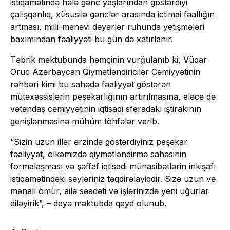
istiqamətində hələ gənc yaşlarından göstərdiyi
çalışqanlıq, xüsusilə gənclər arasında ictimai fəallığın
artması, milli-mənəvi dəyərlər ruhunda yetişmələri
baxımından fəaliyyəti bu gün də xatırlanır.
Təbrik məktubunda həmçinin vurğulanıb ki, Vüqar
Oruc Azərbaycan Qiymətləndiricilər Cəmiyyətinin
rəhbəri kimi bu sahədə fəaliyyət göstərən
mütəxəssislərin peşəkarlığının artırılmasına, eləcə də
vətəndaş cəmiyyətinin iqtisadi sferadakı iştirakının
genişlənməsinə mühüm töhfələr verib.
“Sizin uzun illər ərzində göstərdiyiniz peşəkar
fəaliyyət, ölkəmizdə qiymətləndirmə sahəsinin
formalaşması və şəffaf iqtisadi münasibətlərin inkişafı
istiqamətindəki səyləriniz təqdirəlayiqdir. Sizə uzun və
mənalı ömür, ailə səadəti və işlərinizdə yeni uğurlar
diləyirik”, – deyə məktubda qeyd olunub.