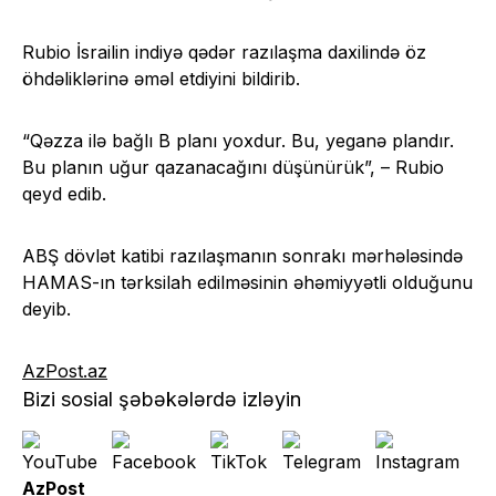
Rubio İsrailin indiyə qədər razılaşma daxilində öz
öhdəliklərinə əməl etdiyini bildirib.
“Qəzza ilə bağlı B planı yoxdur. Bu, yeganə plandır.
Bu planın uğur qazanacağını düşünürük”, – Rubio
qeyd edib.
ABŞ dövlət katibi razılaşmanın sonrakı mərhələsində
HAMAS-ın tərksilah edilməsinin əhəmiyyətli olduğunu
deyib.
AzPost.az
Bizi sosial şəbəkələrdə izləyin
AzPost