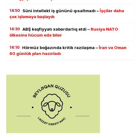
14:50
Süni intellekt iş gününü qısaltmadı –
İşçilər daha
çox işləməyə başlayıb
14:30
ABŞ kəşfiyyatı xəbərdarlıq etdi –
Rusiya NATO
ölkəsinə hücum edə bilər
14:10
Hörmüz boğazında kritik razılaşma –
İran və Oman
60 günlük plan hazırladı