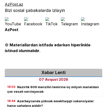
AzPost.az
Bizi sosial şəbəkələrdə izləyin
AzPost
©
Materiallardan istifadə edərkən hiperlinklə
istinad olunmalıdır
.
Xəbər Lenti
07 Avqust 2026
19:03
Nazirlik 606 mənzilin təmirinə üç milyon manatdan
çox vəsait xərcləyəcək
18:44
Azərbaycanda yüksək əməkhaqqlı vakansiyalar
hansı sahələrə aiddir?