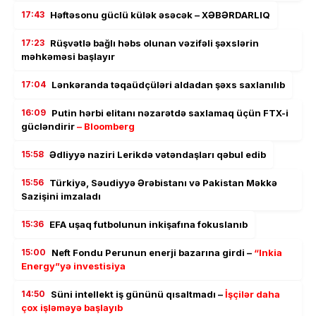
17:43
Həftəsonu güclü külək əsəcək – XƏBƏRDARLIQ
17:23
Rüşvətlə bağlı həbs olunan vəzifəli şəxslərin
məhkəməsi başlayır
17:04
Lənkəranda təqaüdçüləri aldadan şəxs saxlanılıb
16:09
Putin hərbi elitanı nəzarətdə saxlamaq üçün FTX-i
gücləndirir
– Bloomberg
15:58
Ədliyyə naziri Lerikdə vətəndaşları qəbul edib
15:56
Türkiyə, Səudiyyə Ərəbistanı və Pakistan Məkkə
Sazişini imzaladı
15:36
EFA uşaq futbolunun inkişafına fokuslanıb
15:00
Neft Fondu Perunun enerji bazarına girdi –
“Inkia
Energy”yə investisiya
14:50
Süni intellekt iş gününü qısaltmadı –
İşçilər daha
çox işləməyə başlayıb