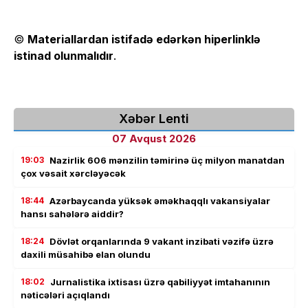
©
Materiallardan istifadə edərkən hiperlinklə
istinad olunmalıdır
.
Xəbər Lenti
07 Avqust 2026
19:03
Nazirlik 606 mənzilin təmirinə üç milyon manatdan
çox vəsait xərcləyəcək
18:44
Azərbaycanda yüksək əməkhaqqlı vakansiyalar
hansı sahələrə aiddir?
18:24
Dövlət orqanlarında 9 vakant inzibati vəzifə üzrə
daxili müsahibə elan olundu
18:02
Jurnalistika ixtisası üzrə qabiliyyət imtahanının
nəticələri açıqlandı