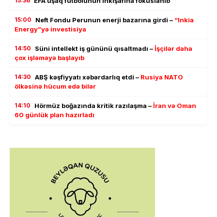
15:36
EFA uşaq futbolunun inkişafına fokuslanıb
15:00
Neft Fondu Perunun enerji bazarına girdi –
“Inkia
Energy”yə investisiya
14:50
Süni intellekt iş gününü qısaltmadı –
İşçilər daha
çox işləməyə başlayıb
14:30
ABŞ kəşfiyyatı xəbərdarlıq etdi –
Rusiya NATO
ölkəsinə hücum edə bilər
14:10
Hörmüz boğazında kritik razılaşma –
İran və Oman
60 günlük plan hazırladı