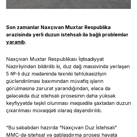
Son zamanlar Naxçıvan Muxtar Respublika
ərazisində yerli duzun istehsalı ilə bağlı problemlər
yaranıb
.
Naxçıvan Muxtar Respublikası İqtisadiyyat
Nazirliyindən bildirilib ki, duz dağ massivində yerləşən
5 №-li duz mədənində texniki təhlükəsizliyin
gücləndirilməsi baxımından müvafiq işlərin
görülməsinə zərurət yarandığından, eləcə də
gələcəkdə duz istehsalı prosesinin daha yüksək
keyfiyyətdə təşkil olunması məqsədilə şaxtadan duzun
çıxarılması müvəqqəti olaraq dayandırılıb.
“Bu səbəbdən hazırda “Naxçıvan Duz İstehsalı”
MMC-də istehsal və qablaşdırma prosesi həyata