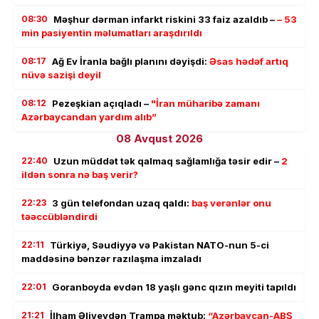
08:30
Məşhur dərman infarkt riskini 33 faiz azaldıb –
– 53
min pasiyentin məlumatları araşdırıldı
08:17
Ağ Ev İranla bağlı planını dəyişdi:
Əsas hədəf artıq
nüvə sazişi deyil
08:12
Pezeşkian açıqladı –
"İran müharibə zamanı
Azərbaycandan yardım alıb”
08 Avqust 2026
22:40
Uzun müddət tək qalmaq sağlamlığa təsir edir –
2
ildən sonra nə baş verir?
22:23
3 gün telefondan uzaq qaldı:
baş verənlər onu
təəccübləndirdi
22:11
Türkiyə, Səudiyyə və Pakistan NATO-nun 5-ci
maddəsinə bənzər razılaşma imzaladı
22:01
Goranboyda evdən 18 yaşlı gənc qızın meyiti tapıldı
21:21
İlham Əliyevdən Trampa məktub:
“Azərbaycan-ABŞ