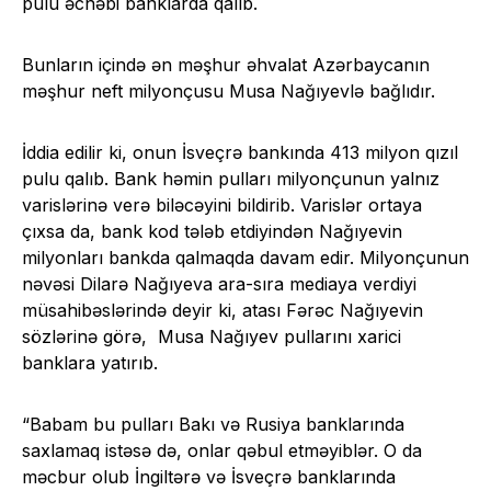
pulu əcnəbi banklarda qalıb.
Bunların içində ən məşhur əhvalat Azərbaycanın
məşhur neft milyonçusu Musa Nağıyevlə bağlıdır.
İddia edilir ki, onun İsveçrə bankında 413 milyon qızıl
pulu qalıb. Bank həmin pulları milyonçunun yalnız
varislərinə verə biləcəyini bildirib. Varislər ortaya
çıxsa da, bank kod tələb etdiyindən Nağıyevin
milyonları bankda qalmaqda davam edir. Milyonçunun
nəvəsi Dilarə Nağıyeva ara-sıra mediaya verdiyi
müsahibəslərində deyir ki, atası Fərəc Nağıyevin
sözlərinə görə, Musa Nağıyev pullarını xarici
banklara yatırıb.
“Babam bu pulları Bakı və Rusiya banklarında
saxlamaq istəsə də, onlar qəbul etməyiblər. O da
məcbur olub İngiltərə və İsveçrə banklarında