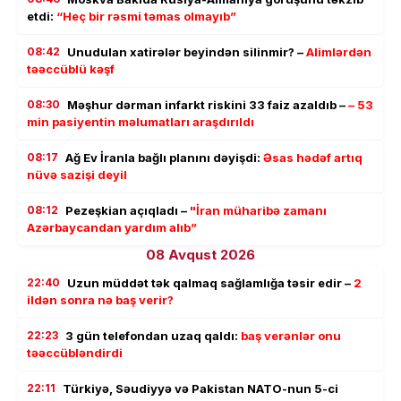
etdi:
“Heç bir rəsmi təmas olmayıb”
08:42
Unudulan xatirələr beyindən silinmir? –
Alimlərdən
təəccüblü kəşf
08:30
Məşhur dərman infarkt riskini 33 faiz azaldıb –
– 53
min pasiyentin məlumatları araşdırıldı
08:17
Ağ Ev İranla bağlı planını dəyişdi:
Əsas hədəf artıq
nüvə sazişi deyil
08:12
Pezeşkian açıqladı –
"İran müharibə zamanı
Azərbaycandan yardım alıb”
08 Avqust 2026
22:40
Uzun müddət tək qalmaq sağlamlığa təsir edir –
2
ildən sonra nə baş verir?
22:23
3 gün telefondan uzaq qaldı:
baş verənlər onu
təəccübləndirdi
22:11
Türkiyə, Səudiyyə və Pakistan NATO-nun 5-ci