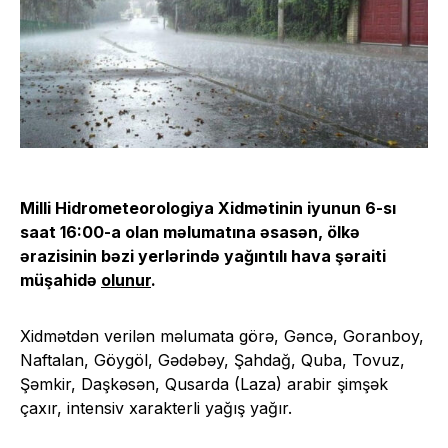
Milli Hidrometeorologiya Xidmətinin iyunun 6-sı
saat 16:00-a olan məlumatına əsasən, ölkə
ərazisinin bəzi yerlərində yağıntılı hava şəraiti
müşahidə
olunur
.
Xidmətdən verilən məlumata görə, Gəncə, Goranboy,
Naftalan, Göygöl, Gədəbəy, Şahdağ, Quba, Tovuz,
Şəmkir, Daşkəsən, Qusarda (Laza) arabir şimşək
çaxır, intensiv xarakterli yağış yağır.