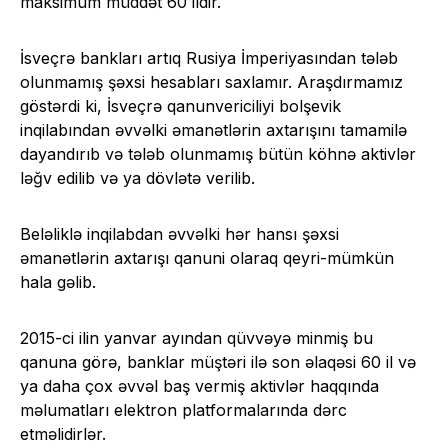
maksimum müddət 60 ildir.
İsveçrə bankları artıq Rusiya İmperiyasından tələb
olunmamış şəxsi hesabları saxlamır. Araşdırmamız
göstərdi ki, İsveçrə qanunvericiliyi bolşevik
inqilabından əvvəlki əmanətlərin axtarışını tamamilə
dayandırıb və tələb olunmamış bütün köhnə aktivlər
ləğv edilib və ya dövlətə verilib.
Beləliklə inqilabdan əvvəlki hər hansı şəxsi
əmanətlərin axtarışı qanuni olaraq qeyri-mümkün
hala gəlib.
2015-ci ilin yanvar ayından qüvvəyə minmiş bu
qanuna görə, banklar müştəri ilə son əlaqəsi 60 il və
ya daha çox əvvəl baş vermiş aktivlər haqqında
məlumatları elektron platformalarında dərc
etməlidirlər.