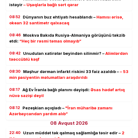
istəyir
– Uşaqlarla bağlı sərt qərar
08:52
Dünyanın buz ehtiyatı hesablandı –
Hamısı ərisə,
okean 32 santimetr qalxacaq
08:46
Moskva Bakıda Rusiya-Almaniya görüşünü təkzib
etdi:
“Heç bir rəsmi təmas olmayıb”
08:42
Unudulan xatirələr beyindən silinmir? –
Alimlərdən
təəccüblü kəşf
08:30
Məşhur dərman infarkt riskini 33 faiz azaldıb –
– 53
min pasiyentin məlumatları araşdırıldı
08:17
Ağ Ev İranla bağlı planını dəyişdi:
Əsas hədəf artıq
nüvə sazişi deyil
08:12
Pezeşkian açıqladı –
"İran müharibə zamanı
Azərbaycandan yardım alıb”
08 Avqust 2026
22:40
Uzun müddət tək qalmaq sağlamlığa təsir edir –
2