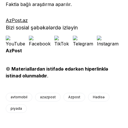
Faktla bağlı araşdırma aparılır.
AzPost.az
Bizi sosial şəbəkələrdə izləyin
AzPost
©
Materiallardan istifadə edərkən hiperlinklə
istinad olunmalıdır
.
avtomobil
azazpost
Azpost
Hadisə
piyada