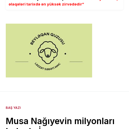
əlaqələri tarixdə ən yüksək zirvədədir”
BAŞ YAZI
Musa Nağıyevin milyonları