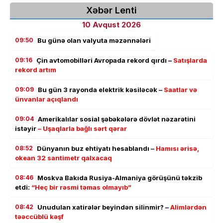
Xəbər Lenti
10 Avqust 2026
09:50
Bu günə olan valyuta məzənnələri
09:16
Çin avtomobilləri Avropada rekord qırdı –
Satışlarda
rekord artım
09:09
Bu gün 3 rayonda elektrik kəsiləcək –
Saatlar və
ünvanlar açıqlandı
09:04
Amerikalılar sosial şəbəkələrə dövlət nəzarətini
istəyir
– Uşaqlarla bağlı sərt qərar
08:52
Dünyanın buz ehtiyatı hesablandı –
Hamısı ərisə,
okean 32 santimetr qalxacaq
08:46
Moskva Bakıda Rusiya-Almaniya görüşünü təkzib
etdi:
“Heç bir rəsmi təmas olmayıb”
08:42
Unudulan xatirələr beyindən silinmir? –
Alimlərdən
təəccüblü kəşf