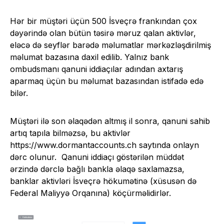
Hər bir müştəri üçün 500 İsveçrə frankından çox
dəyərində olan bütün təsirə məruz qalan aktivlər,
eləcə də seyflər barədə məlumatlar mərkəzləşdirilmiş
məlumat bazasına daxil edilib. Yalnız bank
ombudsmanı qanuni iddiaçılar adından axtarış
aparmaq üçün bu məlumat bazasından istifadə edə
bilər.
Müştəri ilə son əlaqədən altmış il sonra, qanuni sahib
artıq tapıla bilməzsə, bu aktivlər
https://www.dormantaccounts.ch saytında onlayn
dərc olunur. Qanuni iddiaçı göstərilən müddət
ərzində dərclə bağlı bankla əlaqə saxlamazsa,
banklar aktivləri İsveçrə hökumətinə (xüsusən də
Federal Maliyyə Orqanına) köçürməlidirlər.