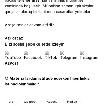
hadisə tərəflər arasında yaranmış mübahisə
zəminində baş verib. Mübahisə zamanı iştirakçılar
qarşılıqlı olaraq bir-birilərinə xəsarətlər yetiriblər.
Araşdırmalar davam etdirilir.
AzPost.az
Bizi sosial şəbəkələrdə izləyin
AzPost
©
Materiallardan istifadə edərkən hiperlinklə
istinad olunmalıdır
.
ara
azazpost
Azpost
Hadisə