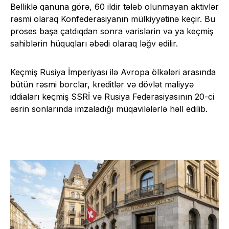
Belliklə qanuna görə, 60 ildir tələb olunmayan aktivlər
rəsmi olaraq Konfederasiyanın mülkiyyətinə keçir. Bu
proses başa çatdıqdan sonra varislərin və ya keçmiş
sahiblərin hüquqları əbədi olaraq ləğv edilir.
Keçmiş Rusiya İmperiyası ilə Avropa ölkələri arasında
bütün rəsmi borclar, kreditlər və dövlət maliyyə
iddiaları keçmiş SSRİ və Rusiya Federasiyasının 20-ci
əsrin sonlarında imzaladığı müqavilələrlə həll edilib.