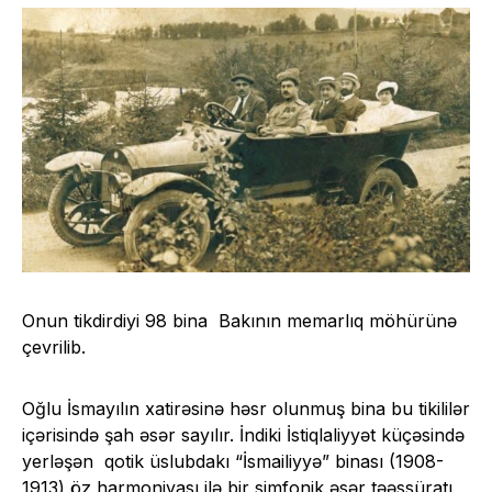
Onun tikdirdiyi 98 bina Bakının memarlıq möhürünə
çevrilib.
Oğlu İsmayılın xatirəsinə həsr olunmuş bina bu tikililər
içərisində şah əsər sayılır. İndiki İstiqlaliyyət küçəsində
yerləşən qotik üslubdakı “İsmailiyyə” binası (1908-
1913) öz harmoniyası ilə bir simfonik əsər təəssüratı