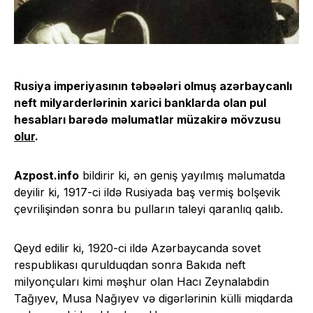
Rusiya imperiyasının təbəələri olmuş azərbaycanlı
neft milyarderlərinin xarici banklarda olan pul
hesabları barədə məlumatlar müzakirə mövzusu
olur
.
Azpost.info
bildirir ki, ən geniş yayılmış məlumatda
deyilir ki, 1917-ci ildə Rusiyada baş vermiş bolşevik
çevrilişindən sonra bu pulların taleyi qaranlıq qalıb.
Qeyd edilir ki, 1920-ci ildə Azərbaycanda sovet
respublikası qurulduqdan sonra Bakıda neft
milyonçuları kimi məşhur olan Hacı Zeynalabdin
Tağıyev, Musa Nağıyev və digərlərinin külli miqdarda