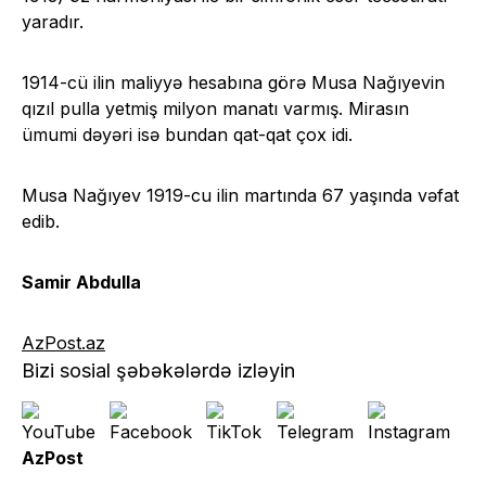
yaradır.
1914-cü ilin maliyyə hesabına görə Musa Nağıyevin
qızıl pulla yetmiş milyon manatı varmış. Mirasın
ümumi dəyəri isə bundan qat-qat çox idi.
Musa Nağıyev 1919-cu ilin martında 67 yaşında vəfat
edib.
Samir Abdulla
AzPost.az
Bizi sosial şəbəkələrdə izləyin
AzPost