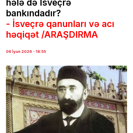
hələ də İsveçrə
bankındadır?
- İsveçrə qanunları və acı
həqiqət /ARAŞDIRMA
06 İyun 2026 - 18:55