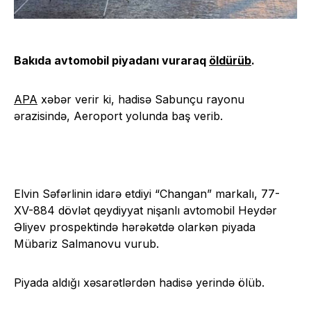
Bakıda avtomobil piyadanı vuraraq
öldürüb
.
APA
xəbər verir ki, hadisə Sabunçu rayonu
ərazisində, Aeroport yolunda baş verib.
Elvin Səfərlinin idarə etdiyi “Changan” markalı, 77-
XV-884 dövlət qeydiyyat nişanlı avtomobil Heydər
Əliyev prospektində hərəkətdə olarkən piyada
Mübariz Salmanovu vurub.
Piyada aldığı xəsarətlərdən hadisə yerində ölüb.