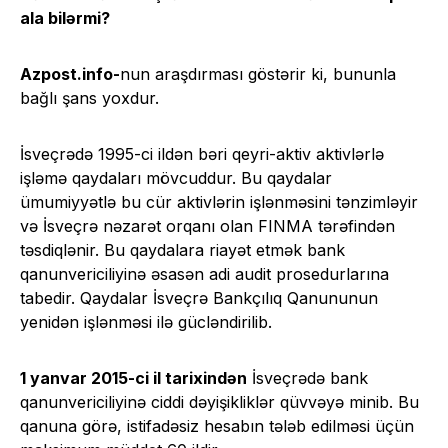
ala bilərmi?
Azpost.info-
nun araşdırması göstərir ki, bununla
bağlı şans yoxdur.
İsveçrədə 1995-ci ildən bəri qeyri-aktiv aktivlərlə
işləmə qaydaları mövcuddur. Bu qaydalar
ümumiyyətlə bu cür aktivlərin işlənməsini tənzimləyir
və İsveçrə nəzarət orqanı olan FINMA tərəfindən
təsdiqlənir. Bu qaydalara riayət etmək bank
qanunvericiliyinə əsasən adi audit prosedurlarına
tabedir. Qaydalar İsveçrə Bankçılıq Qanununun
yenidən işlənməsi ilə gücləndirilib.
1 yanvar 2015-ci il tarixindən
İsveçrədə bank
qanunvericiliyinə ciddi dəyişikliklər qüvvəyə minib. Bu
qanuna görə, istifadəsiz hesabın tələb edilməsi üçün