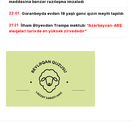
maddəsinə bənzər razılaşma imzaladı
22:01
Goranboyda evdən 18 yaşlı gənc qızın meyiti tapıldı
21:21
İlham Əliyevdən Trampa məktub:
“Azərbaycan-ABŞ
əlaqələri tarixdə ən yüksək zirvədədir”