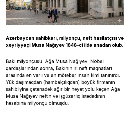
Azərbaycan sahibkarı, milyonçu, neft hasilatçısı və
xeyriyyəçi Musa Nağıyev 1848-ci ildə anadan olub
.
Bakı milyonçusu Ağa Musa Nağıyev Nobel
qardaşlarından sonra, Bakının iri neft maqnatları
arasında ən varlı və ən mötəbər insan kimi tanınırdı.
Yük daşımaqdan (hambalçılıqdan) böyük firmanın
sahibliyinə çatanadək ağır bir həyat yolu keçən Ağa
Musa Nağıyev neftin və işgüzarlıq istedadının
hesabına milyonçu olmuşdu.