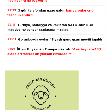
ildən sonra nə baş verir?
22:23
3 gün telefondan uzaq qaldı:
baş verənlər onu
təəccübləndirdi
22:11
Türkiyə, Səudiyyə və Pakistan NATO-nun 5-ci
maddəsinə bənzər razılaşma imzaladı
22:01
Goranboyda evdən 18 yaşlı gənc qızın meyiti tapıldı
21:21
İlham Əliyevdən Trampa məktub:
“Azərbaycan-ABŞ
əlaqələri tarixdə ən yüksək zirvədədir”