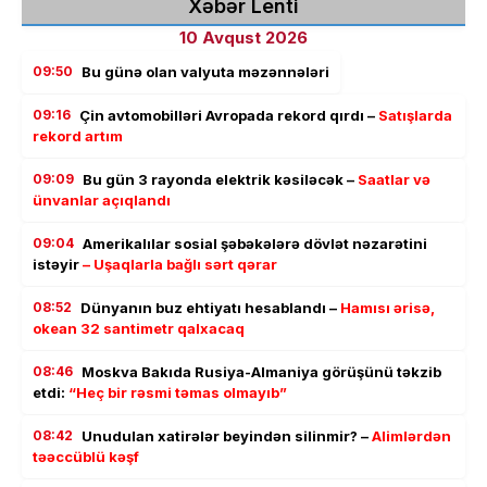
Xəbər Lenti
10 Avqust 2026
09:50
Bu günə olan valyuta məzənnələri
09:16
Çin avtomobilləri Avropada rekord qırdı –
Satışlarda
rekord artım
09:09
Bu gün 3 rayonda elektrik kəsiləcək –
Saatlar və
ünvanlar açıqlandı
09:04
Amerikalılar sosial şəbəkələrə dövlət nəzarətini
istəyir
– Uşaqlarla bağlı sərt qərar
08:52
Dünyanın buz ehtiyatı hesablandı –
Hamısı ərisə,
okean 32 santimetr qalxacaq
08:46
Moskva Bakıda Rusiya-Almaniya görüşünü təkzib
etdi:
“Heç bir rəsmi təmas olmayıb”
08:42
Unudulan xatirələr beyindən silinmir? –
Alimlərdən
təəccüblü kəşf