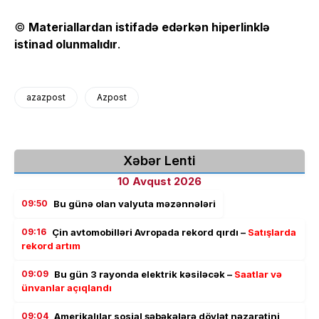
©
Materiallardan istifadə edərkən hiperlinklə
istinad olunmalıdır
.
azazpost
Azpost
Xəbər Lenti
10 Avqust 2026
09:50
Bu günə olan valyuta məzənnələri
09:16
Çin avtomobilləri Avropada rekord qırdı –
Satışlarda
rekord artım
09:09
Bu gün 3 rayonda elektrik kəsiləcək –
Saatlar və
ünvanlar açıqlandı
09:04
Amerikalılar sosial şəbəkələrə dövlət nəzarətini