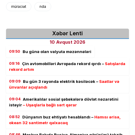
müraciət
nda
Xəbər Lenti
10 Avqust 2026
09:50
Bu günə olan valyuta məzənnələri
09:16
Çin avtomobilləri Avropada rekord qırdı –
Satışlarda
rekord artım
09:09
Bu gün 3 rayonda elektrik kəsiləcək –
Saatlar və
ünvanlar açıqlandı
09:04
Amerikalılar sosial şəbəkələrə dövlət nəzarətini
istəyir
– Uşaqlarla bağlı sərt qərar
08:52
Dünyanın buz ehtiyatı hesablandı –
Hamısı ərisə,
okean 32 santimetr qalxacaq
08:46
Moskva Bakıda Rusiya-Almaniya görüşünü təkzib