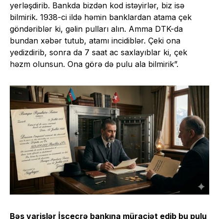
yerləşdirib. Bankda bizdən kod istəyirlər, biz isə
bilmirik. 1938-ci ildə həmin banklardan atama çek
göndəriblər ki, gəlin pulları alın. Amma DTK-da
bundan xəbər tutub, atamı incidiblər. Çeki ona
yedizdirib, sonra da 7 saat ac saxlayıblar ki, çek
həzm olunsun. Ona görə də pulu ala bilmirik”.
Bəs varislər İsceçrə bankına müraciət edib bu pulu