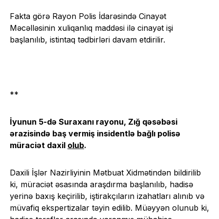
Fakta görə Rayon Polis İdarəsində Cinayət
Məcəlləsinin xuliqanlıq maddəsi ilə cinayət işi
başlanılıb, istintaq tədbirləri davam etdirilir.
**
İyunun 5-də Suraxanı rayonu, Zığ qəsəbəsi
ərazisində baş vermiş insidentlə bağlı polisə
müraciət daxil
olub
.
Daxili İşlər Nazirliyinin Mətbuat Xidmətindən bildirilib
ki, müraciət əsasında araşdırma başlanılıb, hadisə
yerinə baxış keçirilib, iştirakçıların izahatları alınıb və
müvafiq ekspertizalar təyin edilib. Müəyyən olunub ki,