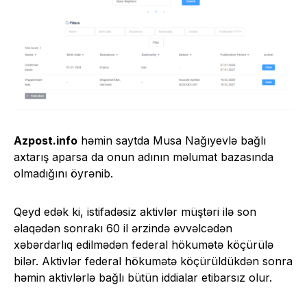
Azpost.info
həmin saytda Musa Nağıyevlə bağlı
axtarış aparsa da onun adının məlumat bazasında
olmadığını öyrənib.
Qeyd edək ki, istifadəsiz aktivlər müştəri ilə son
əlaqədən sonrakı 60 il ərzində əvvəlcədən
xəbərdarlıq edilmədən federal hökumətə köçürülə
bilər. Aktivlər federal hökumətə köçürüldükdən sonra
həmin aktivlərlə bağlı bütün iddialar etibarsız olur.