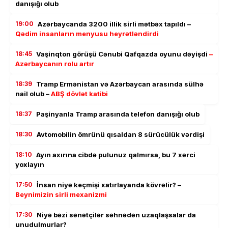
danışığı olub
19:00
Azərbaycanda 3200 illik sirli mətbəx tapıldı –
Qədim insanların menyusu heyrətləndirdi
18:45
Vaşinqton görüşü Cənubi Qafqazda oyunu dəyişdi
–
Azərbaycanın rolu artır
18:39
Tramp Ermənistan və Azərbaycan arasında sülhə
nail olub –
ABŞ dövlət katibi
18:37
Paşinyanla Tramp arasında telefon danışığı olub
18:30
Avtomobilin ömrünü qısaldan 8 sürücülük vərdişi
18:10
Ayın axırına cibdə pulunuz qalmırsa, bu 7 xərci
yoxlayın
17:50
İnsan niyə keçmişi xatırlayanda kövrəlir? –
Beynimizin sirli mexanizmi
17:30
Niyə bəzi sənətçilər səhnədən uzaqlaşsalar da
unudulmurlar?