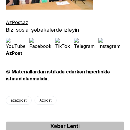
AzPost.az
Bizi sosial şəbəkələrdə izləyin
AzPost
©
Materiallardan istifadə edərkən hiperlinklə
istinad olunmalıdır
.
azazpost
Azpost
Xəbər Lenti