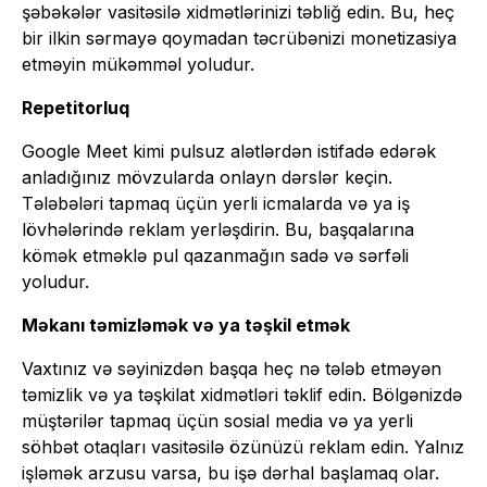
şəbəkələr vasitəsilə xidmətlərinizi təbliğ edin. Bu, heç
bir ilkin sərmayə qoymadan təcrübənizi monetizasiya
etməyin mükəmməl yoludur.
Repetitorluq
Google Meet kimi pulsuz alətlərdən istifadə edərək
anladığınız mövzularda onlayn dərslər keçin.
Tələbələri tapmaq üçün yerli icmalarda və ya iş
lövhələrində reklam yerləşdirin. Bu, başqalarına
kömək etməklə pul qazanmağın sadə və sərfəli
yoludur.
Məkanı təmizləmək və ya təşkil etmək
Vaxtınız və səyinizdən başqa heç nə tələb etməyən
təmizlik və ya təşkilat xidmətləri təklif edin. Bölgənizdə
müştərilər tapmaq üçün sosial media və ya yerli
söhbət otaqları vasitəsilə özünüzü reklam edin. Yalnız
işləmək arzusu varsa, bu işə dərhal başlamaq olar.