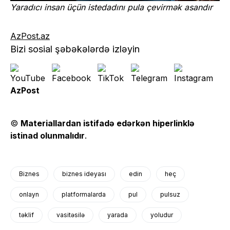
Yaradıcı insan üçün istedadını pula çevirmək asandır
AzPost.az
Bizi sosial şəbəkələrdə izləyin
AzPost
©
Materiallardan istifadə edərkən hiperlinklə
istinad olunmalıdır
.
Biznes
biznes ideyası
edin
heç
onlayn
platformalarda
pul
pulsuz
təklif
vasitəsilə
yarada
yoludur