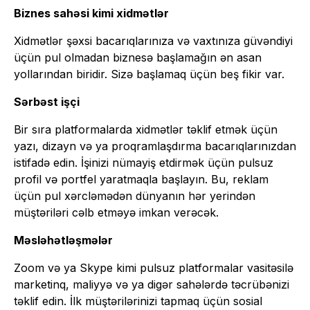
Biznes sahəsi kimi xidmətlər
Xidmətlər şəxsi bacarıqlarınıza və vaxtınıza güvəndiyi
üçün pul olmadan biznesə başlamağın ən asan
yollarından biridir. Sizə başlamaq üçün beş fikir var.
Sərbəst işçi
Bir sıra platformalarda xidmətlər təklif etmək üçün
yazı, dizayn və ya proqramlaşdırma bacarıqlarınızdan
istifadə edin. İşinizi nümayiş etdirmək üçün pulsuz
profil və portfel yaratmaqla başlayın. Bu, reklam
üçün pul xərcləmədən dünyanın hər yerindən
müştəriləri cəlb etməyə imkan verəcək.
Məsləhətləşmələr
Zoom və ya Skype kimi pulsuz platformalar vasitəsilə
marketinq, maliyyə və ya digər sahələrdə təcrübənizi
təklif edin. İlk müştərilərinizi tapmaq üçün sosial