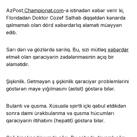
AzPost
Championat.com
-a istinadən xəbər verir ki,
Floridadan Doktor Cozef Salhab diqqətdən kənarda
qalmamalı olan dörd xəbərdarlıq əlaməti müəyyən
edib.
Sarı dəri və gözlərdə sarılıq. Bu, sizi mütləq
xəbərdar
etməli olan qaraciyərin zədələnməsinin açıq bir
əlamətidir.
Şişkinlik. Getməyən ş şişkinlik qaraciyər problemlərini
göstərən maye yığılmasını (astsit) göstərə bilər.
Bulantı və qusma. Xüsusilə spirtli içki qəbul etdikdən
sonra daimi ürəkbulanma və qusma hücumları
qaraciyərin iltihabını (hepatit) göstərə bilər.