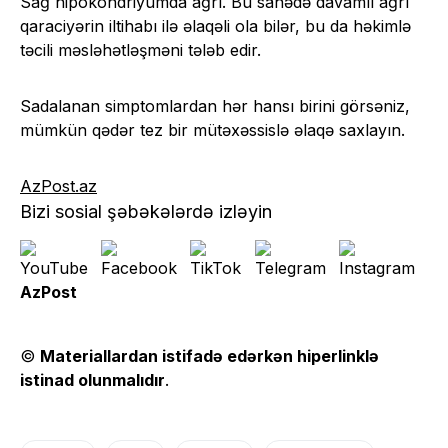
Sağ hipokondriyumda ağrı. Bu sahədə davamlı ağrı
qaraciyərin iltihabı ilə əlaqəli ola bilər, bu da həkimlə
təcili məsləhətləşməni tələb edir.
Sadalanan simptomlardan hər hansı birini görsəniz,
mümkün qədər tez bir mütəxəssislə əlaqə saxlayın.
AzPost.az
Bizi sosial şəbəkələrdə izləyin
AzPost
©
Materiallardan istifadə edərkən hiperlinklə
istinad olunmalıdır
.