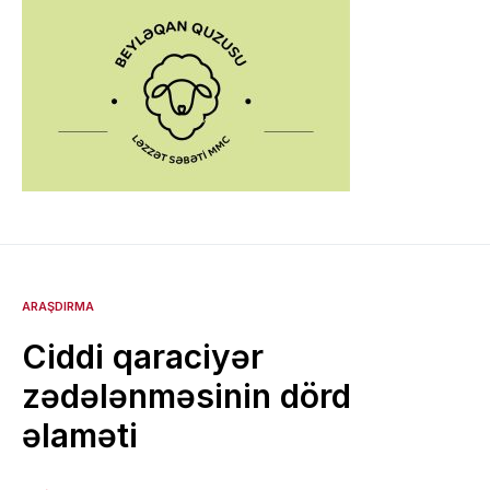
ARAŞDIRMA
Ciddi qaraciyər
zədələnməsinin dörd
əlaməti