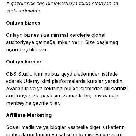
İt gəzdirmək heç bir investisiya tələb etməyən ən
sadə xidmətdir
Onlayn biznes
Onlayn biznes sizə minimal xərclərlə qlobal
auditoriyaya çatmağa imkan verir. Sizə başlamaq
üçün beş fikir var.
Onlayn kurslar
OBS Studio kimi pulsuz qeyd alətlərindən istifadə
edərək Udemy kimi platformalarda kurslar yaradın.
Avadanlıq və ya reklama pul xərcləmədən biliklərinizi
auditoriyanızla paylaşın. Zamanla bu, passiv gəlir
mənbəyinə çevrilə bilər.
Affiliate Marketing
Sosial media və ya bloqlar vasitəsilə digər şirkətlərin
məhsullarını tanıtın və satışdan komissiya qazanın.