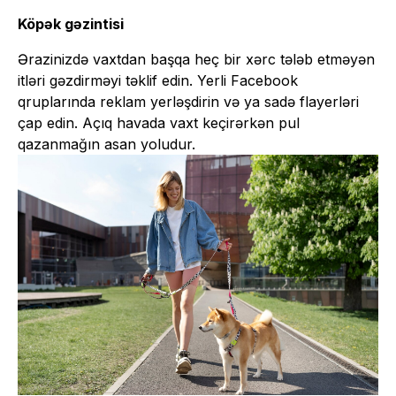
Köpək gəzintisi
Ərazinizdə vaxtdan başqa heç bir xərc tələb etməyən
itləri gəzdirməyi təklif edin. Yerli Facebook
qruplarında reklam yerləşdirin və ya sadə flayerləri
çap edin. Açıq havada vaxt keçirərkən pul
qazanmağın asan yoludur.