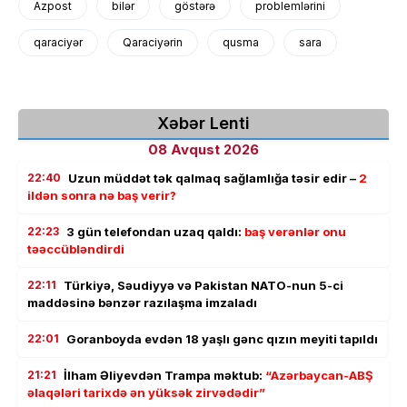
Azpost
bilər
göstərə
problemlərini
qaraciyər
Qaraciyərin
qusma
sara
Xəbər Lenti
08 Avqust 2026
22:40
Uzun müddət tək qalmaq sağlamlığa təsir edir –
2
ildən sonra nə baş verir?
22:23
3 gün telefondan uzaq qaldı:
baş verənlər onu
təəccübləndirdi
22:11
Türkiyə, Səudiyyə və Pakistan NATO-nun 5-ci
maddəsinə bənzər razılaşma imzaladı
22:01
Goranboyda evdən 18 yaşlı gənc qızın meyiti tapıldı
21:21
İlham Əliyevdən Trampa məktub:
“Azərbaycan-ABŞ
əlaqələri tarixdə ən yüksək zirvədədir”