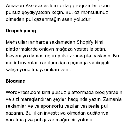
Amazon Associates kimi ortaq proqramlar üçün
pulsuz qeydiyyatdan keçin. Bu, öz məhsulunuz
olmadan pul qazanmağın asan yoludur.
Dropshipping
Məhsulları anbarda saxlamadan Shopify kimi
platformalarda onlayn mağaza vasitəsilə satın.
İdeyanı yoxlamaq üçün pulsuz sınaq ilə başlayın. Bu
model inventar xərclərindən qaçmağa və diqqəti
satışa yönəltməyə imkan verir.
Blogging
WordPress.com kimi pulsuz platformada bloq yaradın
və sizi maraqlandıran şeylər haqqında yazın. Zamanla
reklamlar və ya sponsorlu yazılar vasitəsilə pul
qazanın. Bu, ilkin investisiya olmadan auditoriya
yaratmaq və pul qazanmağın bir yoludur.