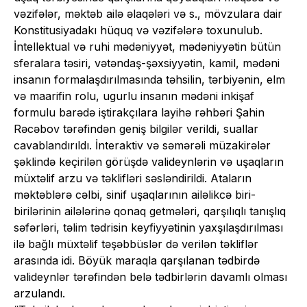
vəzifələr, məktəb ailə əlaqələri və s., mövzulara dair
Konstitusiyadakı hüquq və vəzifələrə toxunulub.
İntellektual və ruhi mədəniyyət, mədəniyyətin bütün
sferalara təsiri, vətəndaş-şəxsiyyətin, kamil, mədəni
insanın formalaşdırılmasında təhsilin, tərbiyənin, elm
və maarifin rolu, ugurlu insanın mədəni inkişaf
formulu barədə iştirakçılara layihə rəhbəri Şahin
Rəcəbov tərəfindən geniş bilgilər verildi, suallar
cavablandırıldı. İnteraktiv və səmərəli müzakirələr
şəklində keçirilən görüşdə valideynlərin və uşaqların
müxtəlif arzu və təklifləri səsləndirildi. Ataların
məktəblərə cəlbi, sinif uşaqlarının ailəlikcə biri-
birilərinin ailələrinə qonaq getmələri, qarşılıqlı tanışlıq
səfərləri, təlim tədrisin keyfiyyətinin yaxşılaşdırılması
ilə bağlı müxtəlif təşəbbüslər də verilən təkliflər
arasında idi. Böyük maraqla qarşılanan tədbirdə
valideynlər tərəfindən belə tədbirlərin davamlı olması
arzulandı.