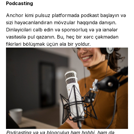
Podcasting
Anchor kimi pulsuz platformada podkast başlayın və
sizi həyəcanlandıran mövzular haqqında danışın.
Dinləyiciləri cəlb edin və sponsorluq və ya ianələr
vasitəsilə pul qazanın. Bu, heç bir xərc çəkmədən
fikirləri bölüşmək üçün əla bir yoldur.
Podcasting və ya bloqçuluq həm hobbi, həm də