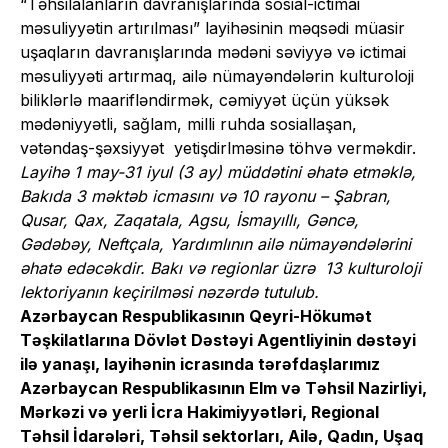
“Təhsilalanların davranışlarında sosial-ictimai
məsuliyyətin artırılması” layihəsinin məqsədi müasir
uşaqların davranışlarında mədəni səviyyə və ictimai
məsuliyyəti artırmaq, ailə nümayəndələrin kulturoloji
biliklərlə maarifləndirmək, cəmiyyət üçün yüksək
mədəniyyətli, sağlam, milli ruhda sosiallaşan,
vətəndaş-şəxsiyyət yetişdirlməsinə töhvə verməkdir.
Layihə 1 may-31 iyul (3 ay) müddətini əhatə etməklə,
Bakıda 3 məktəb icmasını və 10 rayonu – Şabran,
Qusar, Qax, Zaqatala, Agsu, İsmayıllı, Gəncə,
Gədəbəy, Neftçala, Yardımlının ailə nümayəndələrini
əhatə edəcəkdir. Bakı və regionlar üzrə 13 kulturoloji
lektoriyanın keçirilməsi nəzərdə tutulub.
Azərbaycan Respublikasının Qeyri-Hökumət
Təşkilatlarına Dövlət Dəstəyi Agentliyinin dəstəyi
ilə yanaşı, layihənin icrasında tərəfdaşlarımız
Azərbaycan Respublikasının Elm və Təhsil Nazirliyi,
Mərkəzi və yerli İcra Hakimiyyətləri, Regional
Təhsil İdarələri, Təhsil sektorları, Ailə, Qadın, Uşaq