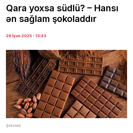
Qara yoxsa südlü? – Hansı
ən sağlam şokoladdır
26 İyun 2025 - 13:43
Şokolad