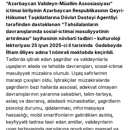
“Azərbaycan Valideyn-Müəllim Assosiasiyası”
ictimai birliyinin Azərbaycan Respublikasının Qeyri-
Hökumət Təşkilatlarına Dövlət Dəstəyi Agentliyi
tərəfindən dəstəklənən “Təhsilalanların
davranışlarında sosial-ictimai məsuliyyətinin
artırılması” layihəsinin növbəti tədbiri – kulturoloji
lektoriyası 25 iyun 2025-ci il tarixində Gədəbəydə
İlham Əliyev adına 1 nömrəli məktəbdə keçirildi.
Tədbirdə iştirak edən şagirdlər və valideynlərlə
uşaqların ailədə və təhsildə davranışları, sosial-ictimai
məsuliyyəti müzakirə olunub. Uşaq səfirlərinin
maraqlı çıxışları oldu. İştirakçılar müzakirələrdə
şagirdlərin bəzi hallarda assosial, adekvat olmayan
davranışlarının yaranma səbəbləri, təlim-tərbiyə,
əxlaq və davranış, ailədaxili münasibətlər, şagirdlərin
psixoloji durumu, qidalanması, informasiyaya
həssaslığı, mobil smartfonların gətirdikləri asılılıq,
keyfiyyətli tədrisə təsir edən amillər, valideynlərin
uşaq tərbiyəsində qarşılarına qoyduqları məqsəd və