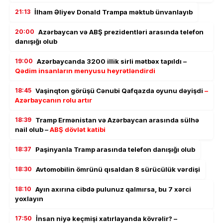
21:13
İlham Əliyev Donald Trampa məktub ünvanlayıb
20:00
Azərbaycan və ABŞ prezidentləri arasında telefon
danışığı olub
19:00
Azərbaycanda 3200 illik sirli mətbəx tapıldı –
Qədim insanların menyusu heyrətləndirdi
18:45
Vaşinqton görüşü Cənubi Qafqazda oyunu dəyişdi
–
Azərbaycanın rolu artır
18:39
Tramp Ermənistan və Azərbaycan arasında sülhə
nail olub –
ABŞ dövlət katibi
18:37
Paşinyanla Tramp arasında telefon danışığı olub
18:30
Avtomobilin ömrünü qısaldan 8 sürücülük vərdişi
18:10
Ayın axırına cibdə pulunuz qalmırsa, bu 7 xərci
yoxlayın
17:50
İnsan niyə keçmişi xatırlayanda kövrəlir? –