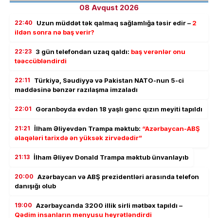
08 Avqust 2026
22:40
Uzun müddət tək qalmaq sağlamlığa təsir edir –
2
ildən sonra nə baş verir?
22:23
3 gün telefondan uzaq qaldı:
baş verənlər onu
təəccübləndirdi
22:11
Türkiyə, Səudiyyə və Pakistan NATO-nun 5-ci
maddəsinə bənzər razılaşma imzaladı
22:01
Goranboyda evdən 18 yaşlı gənc qızın meyiti tapıldı
21:21
İlham Əliyevdən Trampa məktub:
“Azərbaycan-ABŞ
əlaqələri tarixdə ən yüksək zirvədədir”
21:13
İlham Əliyev Donald Trampa məktub ünvanlayıb
20:00
Azərbaycan və ABŞ prezidentləri arasında telefon
danışığı olub
19:00
Azərbaycanda 3200 illik sirli mətbəx tapıldı –
Qədim insanların menyusu heyrətləndirdi