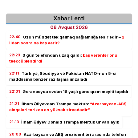
Xəbər Lenti
08 Avqust 2026
22:40
Uzun müddət tək qalmaq sağlamlığa təsir edir –
2
ildən sonra nə baş verir?
22:23
3 gün telefondan uzaq qaldı:
baş verənlər onu
təəccübləndirdi
22:11
Türkiyə, Səudiyyə və Pakistan NATO-nun 5-ci
maddəsinə bənzər razılaşma imzaladı
22:01
Goranboyda evdən 18 yaşlı gənc qızın meyiti tapıldı
21:21
İlham Əliyevdən Trampa məktub:
“Azərbaycan-ABŞ
əlaqələri tarixdə ən yüksək zirvədədir”
21:13
İlham Əliyev Donald Trampa məktub ünvanlayıb
20:00
Azərbaycan və ABŞ prezidentləri arasında telefon