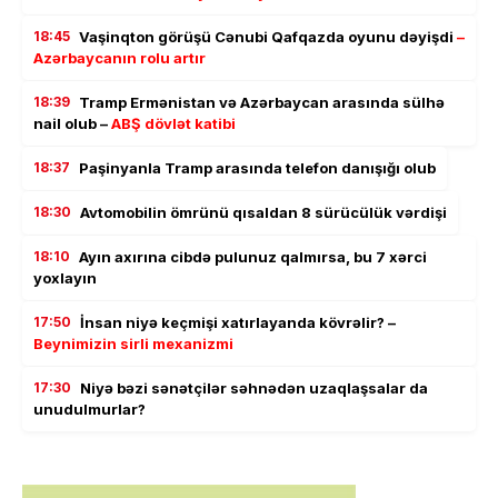
18:45
Vaşinqton görüşü Cənubi Qafqazda oyunu dəyişdi
–
Azərbaycanın rolu artır
18:39
Tramp Ermənistan və Azərbaycan arasında sülhə
nail olub –
ABŞ dövlət katibi
18:37
Paşinyanla Tramp arasında telefon danışığı olub
18:30
Avtomobilin ömrünü qısaldan 8 sürücülük vərdişi
18:10
Ayın axırına cibdə pulunuz qalmırsa, bu 7 xərci
yoxlayın
17:50
İnsan niyə keçmişi xatırlayanda kövrəlir? –
Beynimizin sirli mexanizmi
17:30
Niyə bəzi sənətçilər səhnədən uzaqlaşsalar da
unudulmurlar?