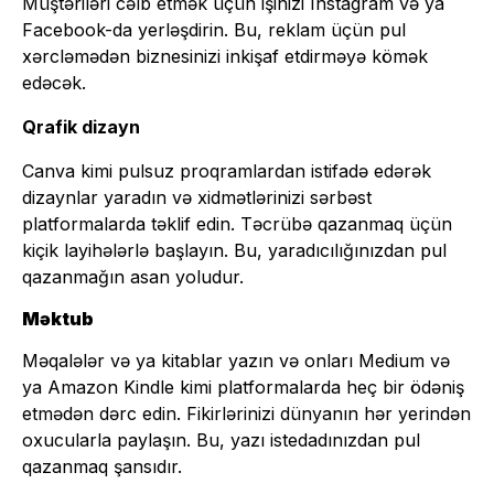
Müştəriləri cəlb etmək üçün işinizi Instagram və ya
Facebook-da yerləşdirin. Bu, reklam üçün pul
xərcləmədən biznesinizi inkişaf etdirməyə kömək
edəcək.
Qrafik dizayn
Canva kimi pulsuz proqramlardan istifadə edərək
dizaynlar yaradın və xidmətlərinizi sərbəst
platformalarda təklif edin. Təcrübə qazanmaq üçün
kiçik layihələrlə başlayın. Bu, yaradıcılığınızdan pul
qazanmağın asan yoludur.
Məktub
Məqalələr və ya kitablar yazın və onları Medium və
ya Amazon Kindle kimi platformalarda heç bir ödəniş
etmədən dərc edin. Fikirlərinizi dünyanın hər yerindən
oxucularla paylaşın. Bu, yazı istedadınızdan pul
qazanmaq şansıdır.