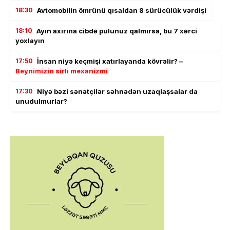
18:30
Avtomobilin ömrünü qısaldan 8 sürücülük vərdişi
18:10
Ayın axırına cibdə pulunuz qalmırsa, bu 7 xərci
yoxlayın
17:50
İnsan niyə keçmişi xatırlayanda kövrəlir? –
Beynimizin sirli mexanizmi
17:30
Niyə bəzi sənətçilər səhnədən uzaqlaşsalar da
unudulmurlar?