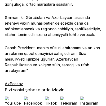
qonşuluğa, ortaq maraqlara əsaslanır.
Əminəm ki, Gürcüstan və Azərbaycan arasında
ənənəvi yaxın münasibətlər gələcəkdə daha da
möhkəmlənəcək və regionda sabitliyin, təhlükəsizliyin,
rifahın təmin edilməsinə əhəmiyyətli töhfə verəcək.
Cənab Prezident, mənim xüsusi ehtiramımı və ən xoş
arzularımı qəbul etməyinizi xahiş edirəm. Sizə
məsuliyyətli işinizdə uğurlar, Azərbaycan
Respublikasına və xalqına sülh, tərəqqi və rifah
arzulayıram”.
AzPost.az
Bizi sosial şəbəkələrdə izləyin