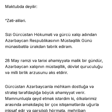
Məktubda deyilir:
“Zati-aliləri.
Sizi Gürcüstan Hökuməti və gürcü xalqı adından
Azərbaycan Respublikasının Müstəqillik Günü
münasibətilə ürəkdən təbrik edirəm.
28 May rəmzi və tarixi əhəmiyyətə malik bir gündür,
Azərbaycan xalqının müstəqillik, dövlət quruculuğu
və milli birlik arzusunu əks etdirir.
Gürcüstan Azərbaycanla möhkəm dostluğa və
strateji tərəfdaşlığa böyük əhəmiyyət verir.
Məmnunluqla qeyd etmək istərdim ki, ölkələrimiz
arasında əməkdaşlıq bir çox istiqamətlərdə uğurla
inkişaf edir və qarşılıqlı hörmətə, mehriban