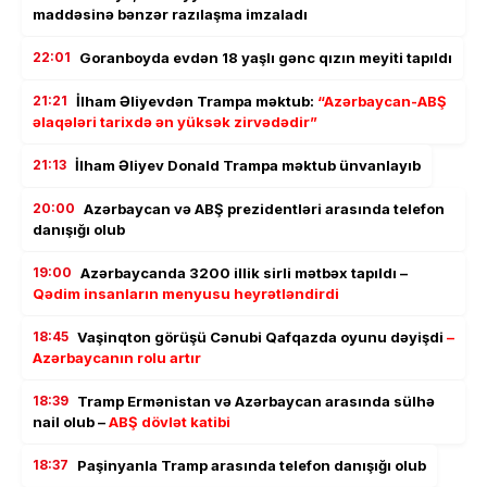
maddəsinə bənzər razılaşma imzaladı
22:01
Goranboyda evdən 18 yaşlı gənc qızın meyiti tapıldı
21:21
İlham Əliyevdən Trampa məktub:
“Azərbaycan-ABŞ
əlaqələri tarixdə ən yüksək zirvədədir”
21:13
İlham Əliyev Donald Trampa məktub ünvanlayıb
20:00
Azərbaycan və ABŞ prezidentləri arasında telefon
danışığı olub
19:00
Azərbaycanda 3200 illik sirli mətbəx tapıldı –
Qədim insanların menyusu heyrətləndirdi
18:45
Vaşinqton görüşü Cənubi Qafqazda oyunu dəyişdi
–
Azərbaycanın rolu artır
18:39
Tramp Ermənistan və Azərbaycan arasında sülhə
nail olub –
ABŞ dövlət katibi
18:37
Paşinyanla Tramp arasında telefon danışığı olub