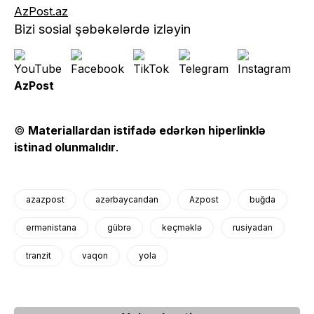
AzPost.az
Bizi sosial şəbəkələrdə izləyin
AzPost
©
Materiallardan istifadə edərkən hiperlinklə
istinad olunmalıdır
.
azazpost
azərbaycandan
Azpost
buğda
ermənistana
gübrə
keçməklə
rusiyadan
tranzit
vaqon
yola