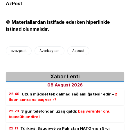
AzPost
©
Materiallardan istifadə edərkən hiperlinklə
istinad olunmalıdır
.
azazpost
Azərbaycan
Azpost
Xəbər Lenti
08 Avqust 2026
22:40
Uzun müddət tək qalmaq sağlamlığa təsir edir –
2
ildən sonra nə baş verir?
22:23
3 gün telefondan uzaq qaldı:
baş verənlər onu
təəccübləndirdi
22:11
Türkiyə, Səudiyyə və Pakistan NATO-nun 5-ci