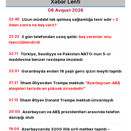
Xəbər Lenti
08 Avqust 2026
22:40
Uzun müddət tək qalmaq sağlamlığa təsir edir –
2
ildən sonra nə baş verir?
22:23
3 gün telefondan uzaq qaldı:
baş verənlər onu
təəccübləndirdi
22:11
Türkiyə, Səudiyyə və Pakistan NATO-nun 5-ci
maddəsinə bənzər razılaşma imzaladı
22:01
Goranboyda evdən 18 yaşlı gənc qızın meyiti tapıldı
21:21
İlham Əliyevdən Trampa məktub:
“Azərbaycan-ABŞ
əlaqələri tarixdə ən yüksək zirvədədir”
21:13
İlham Əliyev Donald Trampa məktub ünvanlayıb
20:00
Azərbaycan və ABŞ prezidentləri arasında telefon
danışığı olub
19:00
Azərbaycanda 3200 illik sirli mətbəx tapıldı –