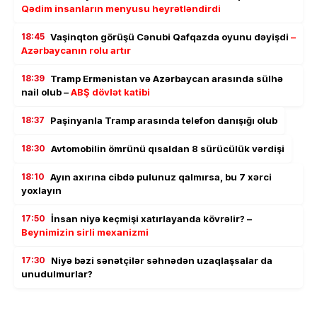
Qədim insanların menyusu heyrətləndirdi
18:45
Vaşinqton görüşü Cənubi Qafqazda oyunu dəyişdi
–
Azərbaycanın rolu artır
18:39
Tramp Ermənistan və Azərbaycan arasında sülhə
nail olub –
ABŞ dövlət katibi
18:37
Paşinyanla Tramp arasında telefon danışığı olub
18:30
Avtomobilin ömrünü qısaldan 8 sürücülük vərdişi
18:10
Ayın axırına cibdə pulunuz qalmırsa, bu 7 xərci
yoxlayın
17:50
İnsan niyə keçmişi xatırlayanda kövrəlir? –
Beynimizin sirli mexanizmi
17:30
Niyə bəzi sənətçilər səhnədən uzaqlaşsalar da
unudulmurlar?