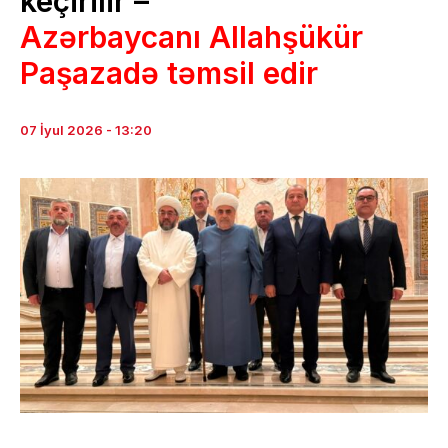
keçirilir –
Azərbaycanı Allahşükür
Paşazadə təmsil edir
07 İyul 2026 - 13:20