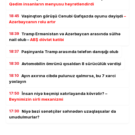
Qədim insanların menyusu heyrətləndirdi
18:45
Vaşinqton görüşü Cənubi Qafqazda oyunu dəyişdi
–
Azərbaycanın rolu artır
18:39
Tramp Ermənistan və Azərbaycan arasında sülhə
nail olub –
ABŞ dövlət katibi
18:37
Paşinyanla Tramp arasında telefon danışığı olub
18:30
Avtomobilin ömrünü qısaldan 8 sürücülük vərdişi
18:10
Ayın axırına cibdə pulunuz qalmırsa, bu 7 xərci
yoxlayın
17:50
İnsan niyə keçmişi xatırlayanda kövrəlir? –
Beynimizin sirli mexanizmi
17:30
Niyə bəzi sənətçilər səhnədən uzaqlaşsalar da
unudulmurlar?