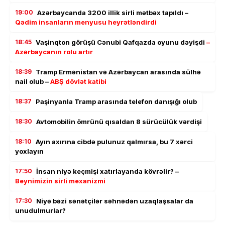
19:00
Azərbaycanda 3200 illik sirli mətbəx tapıldı –
Qədim insanların menyusu heyrətləndirdi
18:45
Vaşinqton görüşü Cənubi Qafqazda oyunu dəyişdi
–
Azərbaycanın rolu artır
18:39
Tramp Ermənistan və Azərbaycan arasında sülhə
nail olub –
ABŞ dövlət katibi
18:37
Paşinyanla Tramp arasında telefon danışığı olub
18:30
Avtomobilin ömrünü qısaldan 8 sürücülük vərdişi
18:10
Ayın axırına cibdə pulunuz qalmırsa, bu 7 xərci
yoxlayın
17:50
İnsan niyə keçmişi xatırlayanda kövrəlir? –
Beynimizin sirli mexanizmi
17:30
Niyə bəzi sənətçilər səhnədən uzaqlaşsalar da
unudulmurlar?