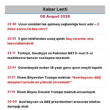
Xəbər Lenti
08 Avqust 2026
22:40
Uzun müddət tək qalmaq sağlamlığa təsir edir –
2
ildən sonra nə baş verir?
22:23
3 gün telefondan uzaq qaldı:
baş verənlər onu
təəccübləndirdi
22:11
Türkiyə, Səudiyyə və Pakistan NATO-nun 5-ci
maddəsinə bənzər razılaşma imzaladı
22:01
Goranboyda evdən 18 yaşlı gənc qızın meyiti tapıldı
21:21
İlham Əliyevdən Trampa məktub:
“Azərbaycan-ABŞ
əlaqələri tarixdə ən yüksək zirvədədir”
21:13
İlham Əliyev Donald Trampa məktub ünvanlayıb
20:00
Azərbaycan və ABŞ prezidentləri arasında telefon
danışığı olub