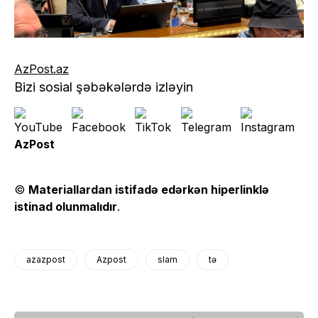
AzPost.az
Bizi sosial şəbəkələrdə izləyin
AzPost
©
Materiallardan istifadə edərkən hiperlinklə
istinad olunmalıdır
.
azazpost
Azpost
slam
tə