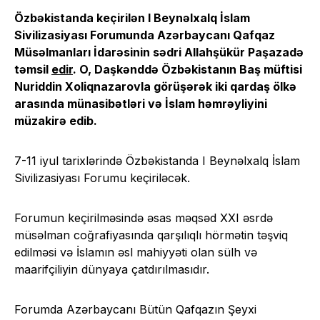
Özbəkistanda keçirilən I Beynəlxalq İslam
Sivilizasiyası Forumunda Azərbaycanı Qafqaz
Müsəlmanları İdarəsinin sədri Allahşükür Paşazadə
təmsil
edir
. O, Daşkənddə Özbəkistanın Baş müftisi
Nuriddin Xoliqnazarovla görüşərək iki qardaş ölkə
arasında münasibətləri və İslam həmrəyliyini
müzakirə edib.
7-11 iyul tarixlərində Özbəkistanda I Beynəlxalq İslam
Sivilizasiyası Forumu keçiriləcək.
Forumun keçirilməsində əsas məqsəd XXI əsrdə
müsəlman coğrafiyasında qarşılıqlı hörmətin təşviq
edilməsi və İslamın əsl mahiyyəti olan sülh və
maarifçiliyin dünyaya çatdırılmasıdır.
Forumda Azərbaycanı Bütün Qafqazın Şeyxi