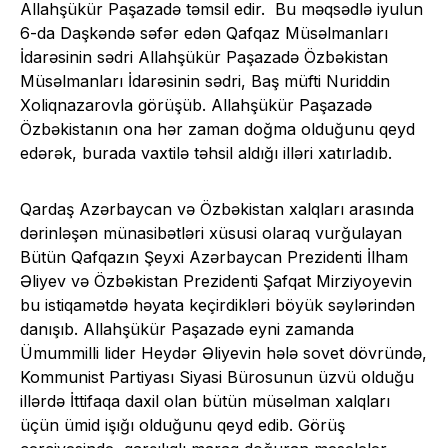
Allahşükür Paşazadə təmsil edir. Bu məqsədlə iyulun
6-da Daşkəndə səfər edən Qafqaz Müsəlmanları
İdarəsinin sədri Allahşükür Paşazadə Özbəkistan
Müsəlmanları İdarəsinin sədri, Baş müfti Nuriddin
Xoliqnazarovla görüşüb. Allahşükür Paşazadə
Özbəkistanın ona hər zaman doğma olduğunu qeyd
edərək, burada vaxtilə təhsil aldığı illəri xatırladıb.
Qardaş Azərbaycan və Özbəkistan xalqları arasında
dərinləşən münasibətləri xüsusi olaraq vurğulayan
Bütün Qafqazın Şeyxi Azərbaycan Prezidenti İlham
Əliyev və Özbəkistan Prezidenti Şafqat Mirziyoyevin
bu istiqamətdə həyata keçirdikləri böyük səylərindən
danışıb. Allahşükür Paşazadə eyni zamanda
Ümummilli lider Heydər Əliyevin hələ sovet dövründə,
Kommunist Partiyası Siyasi Bürosunun üzvü olduğu
illərdə İttifaqa daxil olan bütün müsəlman xalqları
üçün ümid işığı olduğunu qeyd edib. Görüş