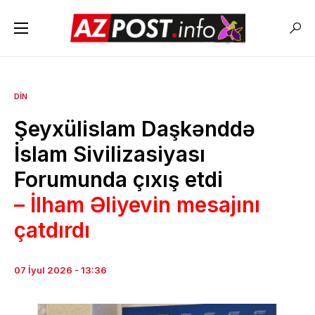
DIN
Şeyxülislam Daşkənddə
İslam Sivilizasiyası
Forumunda çıxış etdi
– İlham Əliyevin mesajını
çatdırdı
07 İyul 2026 - 13:36