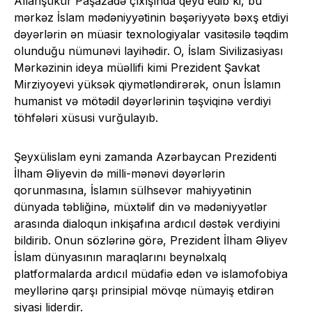
Allahşükür Paşazadə çıxışında qeyd edib ki, bu
mərkəz İslam mədəniyyətinin bəşəriyyətə bəxş etdiyi
dəyərlərin ən müasir texnologiyalar vasitəsilə təqdim
olunduğu nümunəvi layihədir. O, İslam Sivilizasiyası
Mərkəzinin ideya müəllifi kimi Prezident Şavkat
Mirziyoyevi yüksək qiymətləndirərək, onun İslamın
humanist və mötədil dəyərlərinin təşviqinə verdiyi
töhfələri xüsusi vurğulayıb.
Şeyxülislam eyni zamanda Azərbaycan Prezidenti
İlham Əliyevin də milli-mənəvi dəyərlərin
qorunmasına, İslamın sülhsevər mahiyyətinin
dünyada təbliğinə, müxtəlif din və mədəniyyətlər
arasında dialoqun inkişafına ardıcıl dəstək verdiyini
bildirib. Onun sözlərinə görə, Prezident İlham Əliyev
İslam dünyasının maraqlarını beynəlxalq
platformalarda ardıcıl müdafiə edən və islamofobiya
meyllərinə qarşı prinsipial mövqe nümayiş etdirən
siyasi liderdir.