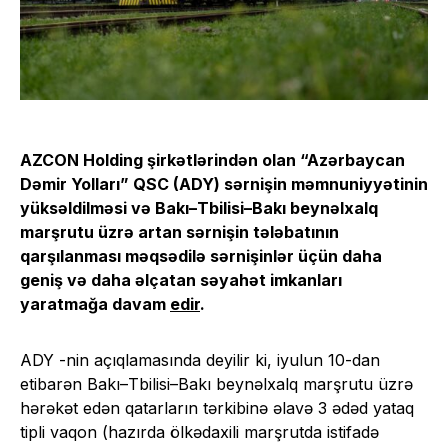
AZCON Holding şirkətlərindən olan “Azərbaycan
Dəmir Yolları” QSC (ADY) sərnişin məmnuniyyətinin
yüksəldilməsi və Bakı–Tbilisi–Bakı beynəlxalq
marşrutu üzrə artan sərnişin tələbatının
qarşılanması məqsədilə sərnişinlər üçün daha
geniş və daha əlçatan səyahət imkanları
yaratmağa davam
edir
.
ADY -nin açıqlamasında deyilir ki, iyulun 10-dan
etibarən Bakı–Tbilisi–Bakı beynəlxalq marşrutu üzrə
hərəkət edən qatarların tərkibinə əlavə 3 ədəd yataq
tipli vaqon (hazırda ölkədaxili marşrutda istifadə