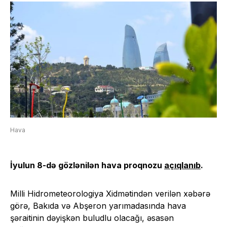
Hava
İyulun 8-də gözlənilən hava proqnozu
açıqlanıb
.
Milli Hidrometeorologiya Xidmətindən verilən xəbərə
görə, Bakıda və Abşeron yarımadasında hava
şəraitinin dəyişkən buludlu olacağı, əsasən