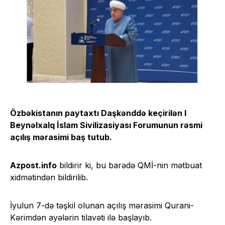
Özbəkistanın paytaxtı Daşkənddə keçirilən I
Beynəlxalq İslam Sivilizasiyası Forumunun rəsmi
açılış mərasimi baş
tutub
.
Azpost.info
bildirir ki, bu barədə QMİ-nin mətbuat
xidmətindən bildirilib.
İyulun 7-də təşkil olunan açılış mərasimi Qurani-
Kərimdən ayələrin tilavəti ilə başlayıb.