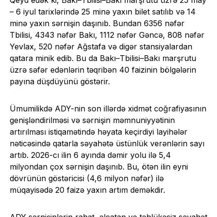
Qeyd edək ki, Bakı–Tbilisi–Bakı marşrutu üzrə 25 may
– 6 iyul tarixlərində 25 minə yaxın bilet satılıb və 14
minə yaxın sərnişin daşınıb. Bundan 6356 nəfər
Tbilisi, 4343 nəfər Bakı, 1112 nəfər Gəncə, 808 nəfər
Yevlax, 520 nəfər Ağstafa və digər stansiyalardan
qatara minik edib. Bu da Bakı–Tbilisi–Bakı marşrutu
üzrə səfər edənlərin təqribən 40 faizinin bölgələrin
payına düşdüyünü göstərir.
Ümumilikdə ADY-nin son illərdə xidmət coğrafiyasının
genişləndirilməsi və sərnişin məmnuniyyətinin
artırılması istiqamətində həyata keçirdiyi layihələr
nəticəsində qatarla səyahətə üstünlük verənlərin sayı
artıb. 2026-cı ilin 6 ayında dəmir yolu ilə 5,4
milyondan çox sərnişin daşınıb. Bu, ötən ilin eyni
dövrünün göstəricisi (4,6 milyon nəfər) ilə
müqayisədə 20 faizə yaxın artım deməkdir.