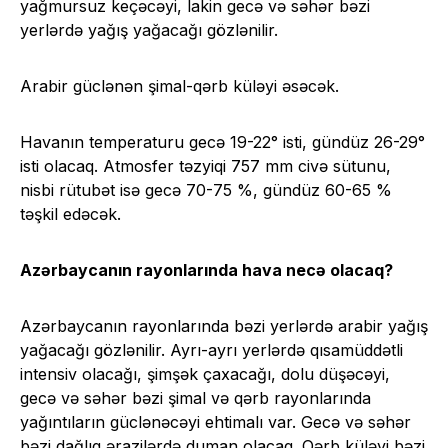
yağmursuz keçəcəyi, lakin gecə və səhər bəzi
yerlərdə yağış yağacağı gözlənilir.
Arabir güclənən şimal-qərb küləyi əsəcək.
Havanın temperaturu gecə 19-22° isti, gündüz 26-29°
isti olacaq. Atmosfer təzyiqi 757 mm civə sütunu,
nisbi rütubət isə gecə 70-75 %, gündüz 60-65 %
təşkil edəcək.
Azərbaycanın rayonlarında hava necə olacaq?
Azərbaycanın rayonlarında bəzi yerlərdə arabir yağış
yağacağı gözlənilir. Ayrı-ayrı yerlərdə qısamüddətli
intensiv olacağı, şimşək çaxacağı, dolu düşəcəyi,
gecə və səhər bəzi şimal və qərb rayonlarında
yağıntıların güclənəcəyi ehtimalı var. Gecə və səhər
bəzi dağlıq ərazilərdə duman olacaq. Qərb küləyi bəzi