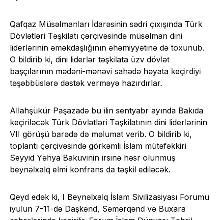
Qafqaz Müsəlmanları İdarəsinin sədri çıxışında Türk
Dövlətləri Təşkilatı çərçivəsində müsəlman dini
liderlərinin əməkdaşlığının əhəmiyyətinə də toxunub.
O bildirib ki, dini liderlər təşkilata üzv dövlət
başçılarının mədəni-mənəvi sahədə həyata keçirdiyi
təşəbbüslərə dəstək verməyə hazırdırlar.
Allahşükür Paşazadə bu ilin sentyabr ayında Bakıda
keçiriləcək Türk Dövlətləri Təşkilatının dini liderlərinin
VII görüşü barədə də məlumat verib. O bildirib ki,
toplantı çərçivəsində görkəmli İslam mütəfəkkiri
Seyyid Yəhya Bakuvinin irsinə həsr olunmuş
beynəlxalq elmi konfrans da təşkil ediləcək.
Qeyd edək ki, I Beynəlxalq İslam Sivilizasiyası Forumu
iyulun 7-11-də Daşkənd, Səmərqənd və Buxara