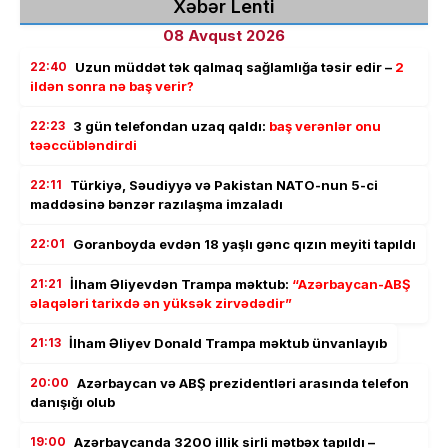
Xəbər Lenti
08 Avqust 2026
22:40
Uzun müddət tək qalmaq sağlamlığa təsir edir –
2
ildən sonra nə baş verir?
22:23
3 gün telefondan uzaq qaldı:
baş verənlər onu
təəccübləndirdi
22:11
Türkiyə, Səudiyyə və Pakistan NATO-nun 5-ci
maddəsinə bənzər razılaşma imzaladı
22:01
Goranboyda evdən 18 yaşlı gənc qızın meyiti tapıldı
21:21
İlham Əliyevdən Trampa məktub:
“Azərbaycan-ABŞ
əlaqələri tarixdə ən yüksək zirvədədir”
21:13
İlham Əliyev Donald Trampa məktub ünvanlayıb
20:00
Azərbaycan və ABŞ prezidentləri arasında telefon
danışığı olub
19:00
Azərbaycanda 3200 illik sirli mətbəx tapıldı –