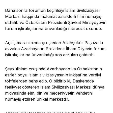
Daha sonra forumun keçirildiyi İslam Sivilizasiyası
Mərkəzi haqqında məlumat xarakterli film nümayiş
etdirilib və Özbəkistan Prezidenti Şavkat Mirziyoyevin
forum iştirakçılarına ünvanladığı müraciət oxunub.
Açılış mərasimində çıxış edən Allahşükür Paşazadə
əvvəlcə Azərbaycan Prezidenti İlham Əliyevin forum
iştirakçılarına ünvanladığı xoş arzuları çatdırıb.
Şeyxülislam çıxışında Azərbaycan və Özbəkistanın
əsrlər boyu İslam sivilizasiyasının inkişafına verdiyi
töhfələrdən bəhs edib. O bildirib ki, Daşkənddə
fəaliyyət göstərən İslam Sivilizasiyası Mərkəzi dünya
miqyasında elm, din və mədəniyyətin vəhdətini
nümayiş etdirən unikal mərkəzdir.