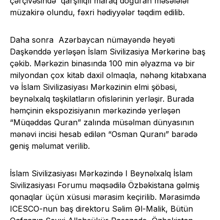
çərçivəsində qarşılıqlı maraq doğuran məsələlər
müzakirə olundu, fəxri hədiyyələr təqdim edilib.
Daha sonra Azərbaycan nümayəndə heyəti
Daşkənddə yerləşən İslam Sivilizasiya Mərkərinə baş
çəkib. Mərkəzin binasında 100 min əlyazma və bir
milyondan çox kitab daxil olmaqla, nəhəng kitabxana
və İslam Sivilizasiyası Mərkəzinin elmi şöbəsi,
beynəlxalq təşkilatların ofislərinin yerləşir. Burada
həmçinin ekspozisiyanın mərkəzində yerləşən
“Müqəddəs Quran” zalında müsəlman dünyasının
mənəvi incisi hesab edilən “Osman Quranı” barədə
geniş məlumat verilib.
İslam Sivilizasiyası Mərkəzində I Beynəlxalq İslam
Sivilizasiyası Forumu məqsədilə Özbəkistana gəlmiş
qonaqlar üçün xüsusi mərasim keçirilib. Mərasimdə
ICESCO-nun baş direktoru Səlim Əl-Malik, Bütün