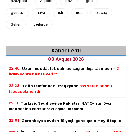
azazpost
Azpost
bəzi
gec
gündüz
hava
isti
nda
olacaq
Səhər
yerlərdə
Xəbər Lenti
08 Avqust 2026
22:40
Uzun müddət tək qalmaq sağlamlığa təsir edir –
2
ildən sonra nə baş verir?
22:23
3 gün telefondan uzaq qaldı:
baş verənlər onu
təəccübləndirdi
22:11
Türkiyə, Səudiyyə və Pakistan NATO-nun 5-ci
maddəsinə bənzər razılaşma imzaladı
22:01
Goranboyda evdən 18 yaşlı gənc qızın meyiti tapıldı