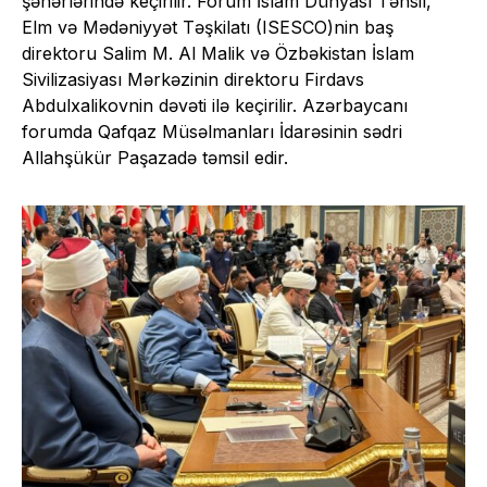
şəhərlərində keçirilir. Forum İslam Dünyası Təhsil,
Elm və Mədəniyyət Təşkilatı (ISESCO)nin baş
direktoru Salim M. Al Malik və Özbəkistan İslam
Sivilizasiyası Mərkəzinin direktoru Firdavs
Abdulxalikovnin dəvəti ilə keçirilir. Azərbaycanı
forumda Qafqaz Müsəlmanları İdarəsinin sədri
Allahşükür Paşazadə təmsil edir.