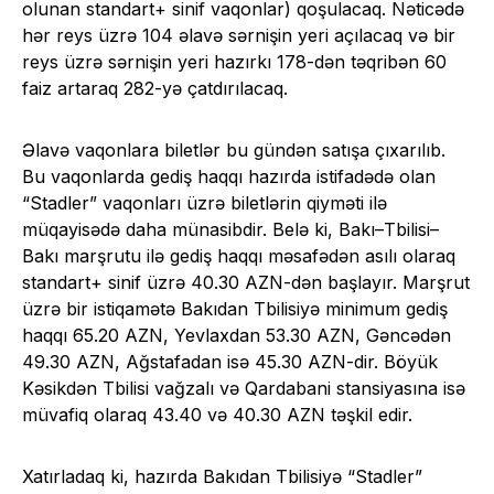
olunan standart+ sinif vaqonlar) qoşulacaq. Nəticədə
hər reys üzrə 104 əlavə sərnişin yeri açılacaq və bir
reys üzrə sərnişin yeri hazırkı 178-dən təqribən 60
faiz artaraq 282-yə çatdırılacaq.
Əlavə vaqonlara biletlər bu gündən satışa çıxarılıb.
Bu vaqonlarda gediş haqqı hazırda istifadədə olan
“Stadler” vaqonları üzrə biletlərin qiyməti ilə
müqayisədə daha münasibdir. Belə ki, Bakı–Tbilisi–
Bakı marşrutu ilə gediş haqqı məsafədən asılı olaraq
standart+ sinif üzrə 40.30 AZN-dən başlayır. Marşrut
üzrə bir istiqamətə Bakıdan Tbilisiyə minimum gediş
haqqı 65.20 AZN, Yevlaxdan 53.30 AZN, Gəncədən
49.30 AZN, Ağstafadan isə 45.30 AZN-dir. Böyük
Kəsikdən Tbilisi vağzalı və Qardabani stansiyasına isə
müvafiq olaraq 43.40 və 40.30 AZN təşkil edir.
Xatırladaq ki, hazırda Bakıdan Tbilisiyə “Stadler”