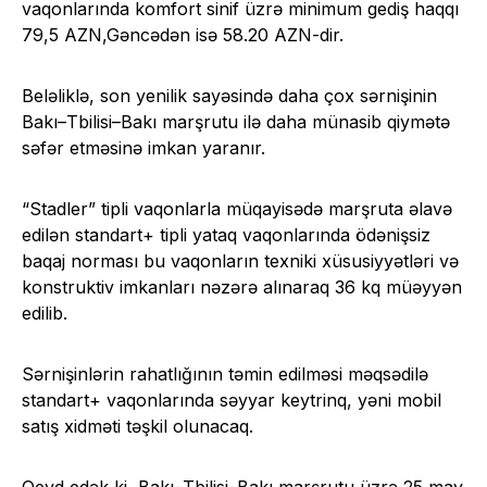
vaqonlarında komfort sinif üzrə minimum gediş haqqı
79,5 AZN,Gəncədən isə 58.20 AZN-dir.
Beləliklə, son yenilik sayəsində daha çox sərnişinin
Bakı–Tbilisi–Bakı marşrutu ilə daha münasib qiymətə
səfər etməsinə imkan yaranır.
“Stadler” tipli vaqonlarla müqayisədə marşruta əlavə
edilən standart+ tipli yataq vaqonlarında ödənişsiz
baqaj norması bu vaqonların texniki xüsusiyyətləri və
konstruktiv imkanları nəzərə alınaraq 36 kq müəyyən
edilib.
Sərnişinlərin rahatlığının təmin edilməsi məqsədilə
standart+ vaqonlarında səyyar keytrinq, yəni mobil
satış xidməti təşkil olunacaq.