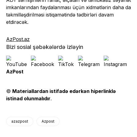
ADY sərnişinlərin rahat, əlçatan və təhlükəsiz səyahət
imkanlarından faydalanması üçün xidmətlərin daha da
təkmilləşdirilməsi istiqamətində tədbirləri davam
etdirəcək.
AzPost.az
Bizi sosial şəbəkələrdə izləyin
AzPost
©
Materiallardan istifadə edərkən hiperlinklə
istinad olunmalıdır
.
azazpost
Azpost