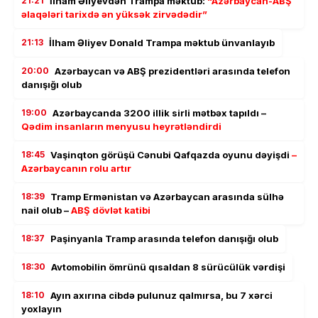
21:21
İlham Əliyevdən Trampa məktub:
“Azərbaycan-ABŞ
əlaqələri tarixdə ən yüksək zirvədədir”
21:13
İlham Əliyev Donald Trampa məktub ünvanlayıb
20:00
Azərbaycan və ABŞ prezidentləri arasında telefon
danışığı olub
19:00
Azərbaycanda 3200 illik sirli mətbəx tapıldı –
Qədim insanların menyusu heyrətləndirdi
18:45
Vaşinqton görüşü Cənubi Qafqazda oyunu dəyişdi
–
Azərbaycanın rolu artır
18:39
Tramp Ermənistan və Azərbaycan arasında sülhə
nail olub –
ABŞ dövlət katibi
18:37
Paşinyanla Tramp arasında telefon danışığı olub
18:30
Avtomobilin ömrünü qısaldan 8 sürücülük vərdişi
18:10
Ayın axırına cibdə pulunuz qalmırsa, bu 7 xərci
yoxlayın