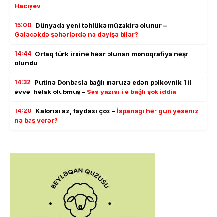
Hacıyev
15:00
Dünyada yeni təhlükə müzakirə olunur –
Gələcəkdə şəhərlərdə nə dəyişə bilər?
14:44
Ortaq türk irsinə həsr olunan monoqrafiya nəşr
olundu
14:32
Putinə Donbasla bağlı məruzə edən polkovnik 1 il
əvvəl həlak olubmuş –
Səs yazısı ilə bağlı şok iddia
14:20
Kalorisi az, faydası çox –
İspanağı hər gün yesəniz
nə baş verər?