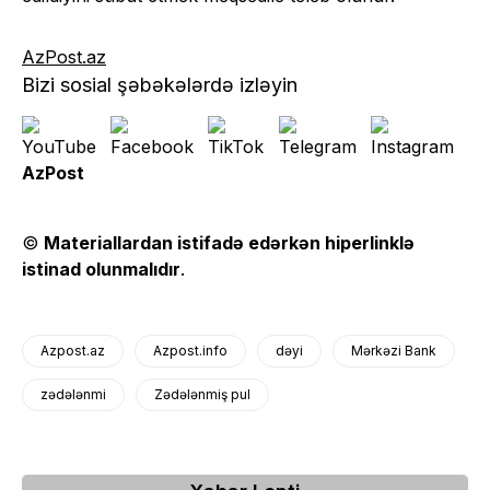
AzPost.az
Bizi sosial şəbəkələrdə izləyin
AzPost
©
Materiallardan istifadə edərkən hiperlinklə
istinad olunmalıdır
.
Azpost.az
Azpost.info
dəyi
Mərkəzi Bank
zədələnmi
Zədələnmiş pul