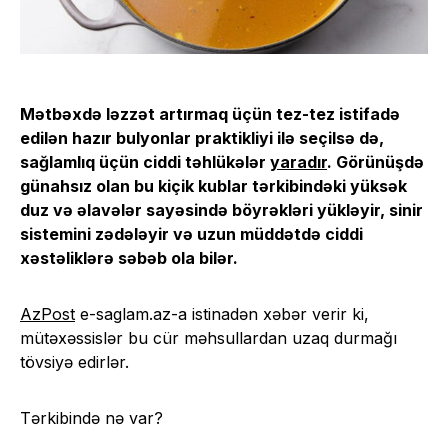
Mətbəxdə ləzzət artırmaq üçün tez-tez istifadə
edilən hazır bulyonlar praktikliyi ilə seçilsə də,
sağlamlıq üçün ciddi təhlükələr
yaradır
. Görünüşdə
günahsız olan bu kiçik kublar tərkibindəki yüksək
duz və əlavələr sayəsində böyrəkləri yükləyir, sinir
sistemini zədələyir və uzun müddətdə ciddi
xəstəliklərə səbəb ola bilər.
AzPost
e-saglam.az-a istinadən xəbər verir ki,
mütəxəssislər bu cür məhsullardan uzaq durmağı
tövsiyə edirlər.
Tərkibində nə var?