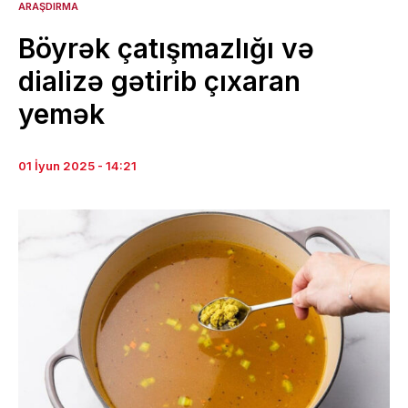
ARAŞDIRMA
Böyrək çatışmazlığı və
dializə gətirib çıxaran
yemək
01 İyun 2025 - 14:21