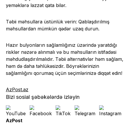
yeməklərə ləzzət qata bilər.
Təbii məhsullara üstünlük verin: Qablaşdırılmış
məhsullardan mümkün qədər uzaq durun.
Hazır bulyonların sağlamlığınız üzərində yaratdığı
risklər nəzərə alınmalı və bu məhsulların istifadəsi
məhdudlaşdırılmalıdır. Təbii alternativlər həm sağlam,
həm də daha təhlükəsizdir. Böyrəklərinizin
sağlamlığını qorumaq üçün seçimlərinizə diqqət edin!
AzPost.az
Bizi sosial şəbəkələrdə izləyin
AzPost