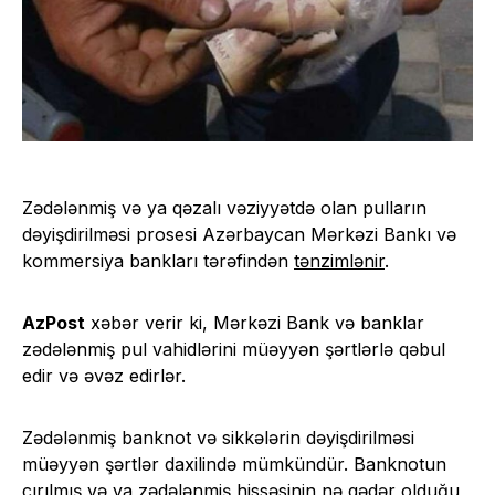
Zədələnmiş və ya qəzalı vəziyyətdə olan pulların
dəyişdirilməsi prosesi Azərbaycan Mərkəzi Bankı və
kommersiya bankları tərəfindən
tənzimlənir
.
AzPost
xəbər verir ki, Mərkəzi Bank və banklar
zədələnmiş pul vahidlərini müəyyən şərtlərlə qəbul
edir və əvəz edirlər.
Zədələnmiş banknot və sikkələrin dəyişdirilməsi
müəyyən şərtlər daxilində mümkündür. Banknotun
cırılmış və ya zədələnmiş hissəsinin nə qədər olduğu