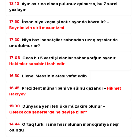
18:10
Ayın axırına cibdə pulunuz qalmırsa, bu 7 xərci
yoxlayın
17:50
İnsan niyə keçmişi xatırlayanda kövrəlir? –
Beynimizin sirli mexanizmi
17:30
Niyə bəzi sənətçilər səhnədən uzaqlaşsalar da
unudulmurlar?
17:08
Gecə bu 5 vərdişi olanlar səhər yorğun oyanır
Həkimlər səbəbini izah edir
16:50
Lionel Messinin atası vəfat edib
16:45
Prezident müharibəni və sülhü qazandı –
Hikmət
Hacıyev
15:00
Dünyada yeni təhlükə müzakirə olunur –
Gələcəkdə şəhərlərdə nə dəyişə bilər?
14:44
Ortaq türk irsinə həsr olunan monoqrafiya nəşr
olundu