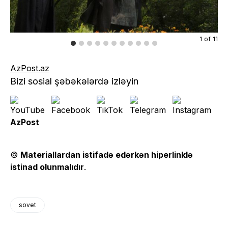
1
of
11
AzPost.az
Bizi sosial şəbəkələrdə izləyin
AzPost
©
Materiallardan istifadə edərkən hiperlinklə
istinad olunmalıdır
.
sovet