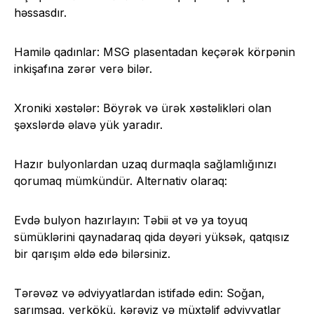
həssasdır.
Hamilə qadınlar: MSG plasentadan keçərək körpənin
inkişafına zərər verə bilər.
Xroniki xəstələr: Böyrək və ürək xəstəlikləri olan
şəxslərdə əlavə yük yaradır.
Hazır bulyonlardan uzaq durmaqla sağlamlığınızı
qorumaq mümkündür. Alternativ olaraq:
Evdə bulyon hazırlayın: Təbii ət və ya toyuq
sümüklərini qaynadaraq qida dəyəri yüksək, qatqısız
bir qarışım əldə edə bilərsiniz.
Tərəvəz və ədviyyatlardan istifadə edin: Soğan,
sarımsaq, yerkökü, kərəviz və müxtəlif ədviyyatlar