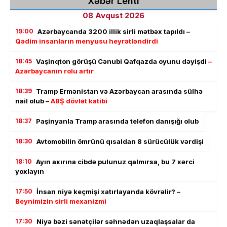
Xəbər Lenti
08 Avqust 2026
19:00
Azərbaycanda 3200 illik sirli mətbəx tapıldı –
Qədim insanların menyusu heyrətləndirdi
18:45
Vaşinqton görüşü Cənubi Qafqazda oyunu dəyişdi
–
Azərbaycanın rolu artır
18:39
Tramp Ermənistan və Azərbaycan arasında sülhə
nail olub –
ABŞ dövlət katibi
18:37
Paşinyanla Tramp arasında telefon danışığı olub
18:30
Avtomobilin ömrünü qısaldan 8 sürücülük vərdişi
18:10
Ayın axırına cibdə pulunuz qalmırsa, bu 7 xərci
yoxlayın
17:50
İnsan niyə keçmişi xatırlayanda kövrəlir? –
Beynimizin sirli mexanizmi
17:30
Niyə bəzi sənətçilər səhnədən uzaqlaşsalar da