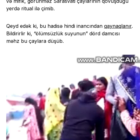
və mifik, görünməz Sarasvati çaylarının qovuşduğu
yerdə ritual ilə çimib.
Qeyd edək ki, bu hadisə hindi inancından
qaynaqlanır
.
Bildirirlir ki, “ölümsüzlük suyunun” dörd damcısı
məhz bu çaylara düşüb.