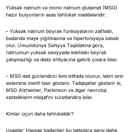
Yüksək natrium və mono natrium qlutamat (MSG)
hazır bulyonların əsas təhlükəli maddələridir:
– Yüksək natrium böyrək funksiyalarını zəiflədir,
bədəndə maye yığılmasına və hipertoniyaya səbəb
olur. Ümumdünya Səhiyyə Təşkilatına görə,
natriumun yüksək səviyyədə istehlakı böyrək
çatışmazlığı və dializ ehtiyacına gətirib çıxara bilər.
– MSG dad gücləndirici kimi istifadə olunur, lakin sinir
sisteminə mənfi təsir göstərir. Tədqiqatlar göstərir ki,
MSG Alzheimer, Parkinson və digər nevroloji
xəstəliklərin inkişafını sürətləndirə bilər.
Kimlər üçün daha təhlükəlidir?
Uşaqlar: Həssas bədənləri bu qatqılara qarşı daha