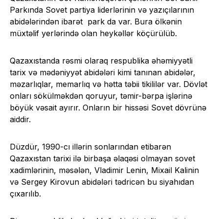
Parkında Sovet partiya liderlərinin və yazıçılarının
abidələrindən ibarət park da var. Bura ölkənin
müxtəlif yerlərində olan heykəllər köçürülüb.
Qazaxıstanda rəsmi olaraq respublika əhəmiyyətli
tarix və mədəniyyət abidələri kimi tanınan abidələr,
məzarlıqlar, memarlıq və hətta təbii tikililər var. Dövlət
onları sökülməkdən qoruyur, təmir-bərpa işlərinə
böyük vəsait ayırır. Onların bir hissəsi Sovet dövrünə
aiddir.
Düzdür, 1990-cı illərin sonlarından etibarən
Qazaxıstan tarixi ilə birbaşa əlaqəsi olmayan sovet
xadimlərinin, məsələn, Vladimir Lenin, Mixail Kalinin
və Sergey Kirovun abidələri tədricən bu siyahıdan
çıxarılıb.