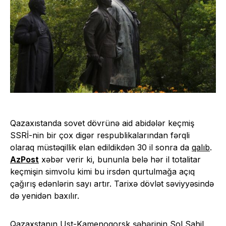
Qazaxıstanda sovet dövrünə aid abidələr keçmiş
SSRİ-nin bir çox digər respublikalarından fərqli
olaraq müstəqillik elan edildikdən 30 il sonra da
qalıb
.
AzPost
xəbər verir ki, bununla belə hər il totalitar
keçmişin simvolu kimi bu irsdən qurtulmağa açıq
çağırış edənlərin sayı artır. Tarixə dövlət səviyyəsində
də yenidən baxılır.
Qazaxstanın Ust-Kamenoqorsk şəhərinin Sol Sahil