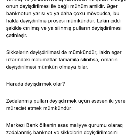
onun dəyişdirilməsi ilə bağlı mühüm amildir. Əgər
banknotun yarısı və ya daha çoxu mövcudsa, bu
halda dəyişdirilmə prosesi mümkündür. Lakin ciddi
şəkildə cırılmış və ya silinmiş pulların dəyişdirilməsi
çətinləşir.
Sikkələrin dəyişdirilməsi də mümkündür, lakin əgər
üzərindəki məlumatlar tamamilə silinibsə, onların
dəyişdirilməsi mümkün olmaya bilər.
Harada dəyişdirmək olar?
Zədələnmiş pulları dəyişdirmək üçün əsasən iki yerə
müraciət etmək mümkündür:
Mərkəzi Bank ölkənin əsas maliyyə qurumu olaraq
zədələnmiş banknot və sikkələrin dəyişdirilməsini