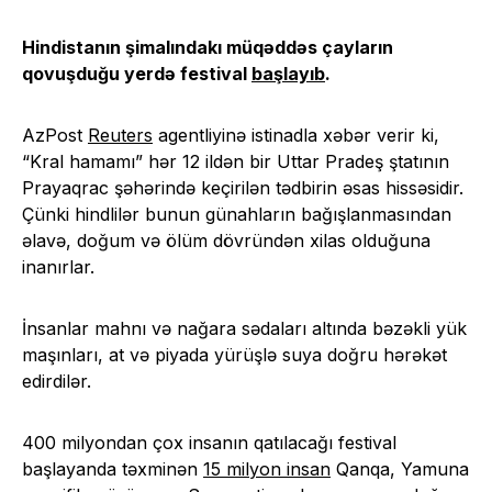
Hindistanın şimalındakı müqəddəs çayların
qovuşduğu yerdə festival
başlayıb
.
AzPost
Reuters
agentliyinə istinadla xəbər verir ki,
“Kral hamamı” hər 12 ildən bir Uttar Pradeş ştatının
Prayaqrac şəhərində keçirilən tədbirin əsas hissəsidir.
Çünki hindlilər bunun günahların bağışlanmasından
əlavə, doğum və ölüm dövründən xilas olduğuna
inanırlar.
İnsanlar mahnı və nağara sədaları altında bəzəkli yük
maşınları, at və piyada yürüşlə suya doğru hərəkət
edirdilər.
400 milyondan çox insanın qatılacağı festival
başlayanda təxminən
15 milyon insan
Qanqa, Yamuna