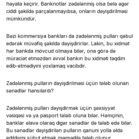
həyata keçirir. Banknotlar zədələnmiş olsa belə əgər
ciddi şəkildə parçalanmayıbsa, onların dəyişdirilməsi
mümkündür.
Bəzi kommersiya bankları da zədələnmiş pulları qəbul
edərək müvafiq şəkildə dəyişdirirlər. Lakin, bu xidmət
hər bankda mövcud olmaya bilər, ona görə də
müraciət etməzdən əvvəl bankın bu xidməti təqdim
edib-etmədiyini yoxlamaq vacibdir.
Zədələnmiş pulların dəyişdirilməsi üçün tələb olunan
sənədlər hansılardı?
Zədələnmiş pulları dəyişdirmək üçün şəxsiyyət
vəsiqəsi və ya pasport tələb oluna bilər. Həmçinin,
banklar əlavə olaraq digər sənədlər də tələb edə bilər.
Bu sənədlər dəyişdirilən pulların qanuni yolla əldə
edildiyini sübut etmək məqsədilə tələb olunur.