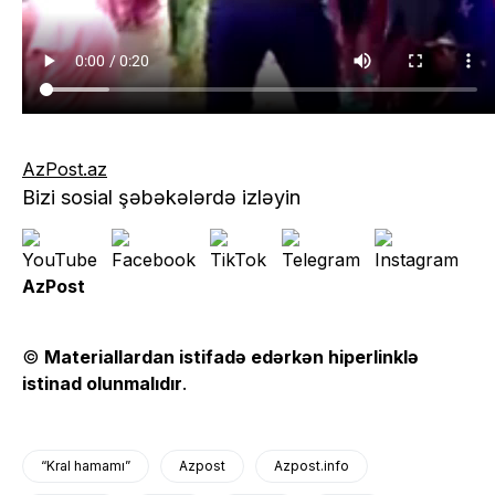
AzPost.az
Bizi sosial şəbəkələrdə izləyin
AzPost
©
Materiallardan istifadə edərkən hiperlinklə
istinad olunmalıdır
.
“Kral hamamı”
Azpost
Azpost.info