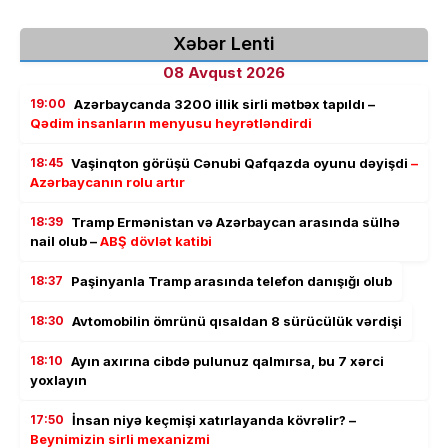
Xəbər Lenti
08 Avqust 2026
19:00
Azərbaycanda 3200 illik sirli mətbəx tapıldı –
Qədim insanların menyusu heyrətləndirdi
18:45
Vaşinqton görüşü Cənubi Qafqazda oyunu dəyişdi
–
Azərbaycanın rolu artır
18:39
Tramp Ermənistan və Azərbaycan arasında sülhə
nail olub –
ABŞ dövlət katibi
18:37
Paşinyanla Tramp arasında telefon danışığı olub
18:30
Avtomobilin ömrünü qısaldan 8 sürücülük vərdişi
18:10
Ayın axırına cibdə pulunuz qalmırsa, bu 7 xərci
yoxlayın
17:50
İnsan niyə keçmişi xatırlayanda kövrəlir? –
Beynimizin sirli mexanizmi