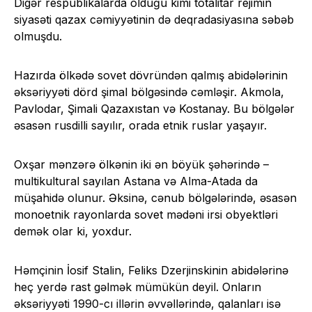
Digər respublikalarda olduğu kimi totalitar rejimin
siyasəti qazax cəmiyyətinin də deqradasiyasına səbəb
olmuşdu.
Hazırda ölkədə sovet dövründən qalmış abidələrinin
əksəriyyəti dörd şimal bölgəsində cəmləşir. Akmola,
Pavlodar, Şimali Qazaxıstan və Kostanay. Bu bölgələr
əsasən rusdilli sayılır, orada etnik ruslar yaşayır.
Oxşar mənzərə ölkənin iki ən böyük şəhərində –
multikultural sayılan Astana və Alma-Atada da
müşahidə olunur. Əksinə, cənub bölgələrində, əsasən
monoetnik rayonlarda sovet mədəni irsi obyektləri
demək olar ki, yoxdur.
Həmçinin İosif Stalin, Feliks Dzerjinskinin abidələrinə
heç yerdə rast gəlmək mümükün deyil. Onların
əksəriyyəti 1990-cı illərin əvvəllərində, qalanları isə