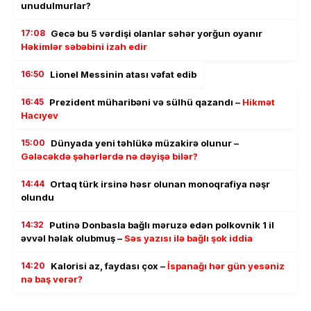
unudulmurlar?
17:08
Gecə bu 5 vərdişi olanlar səhər yorğun oyanır
Həkimlər səbəbini izah edir
16:50
Lionel Messinin atası vəfat edib
16:45
Prezident müharibəni və sülhü qazandı –
Hikmət
Hacıyev
15:00
Dünyada yeni təhlükə müzakirə olunur –
Gələcəkdə şəhərlərdə nə dəyişə bilər?
14:44
Ortaq türk irsinə həsr olunan monoqrafiya nəşr
olundu
14:32
Putinə Donbasla bağlı məruzə edən polkovnik 1 il
əvvəl həlak olubmuş –
Səs yazısı ilə bağlı şok iddia
14:20
Kalorisi az, faydası çox –
İspanağı hər gün yesəniz
nə baş verər?