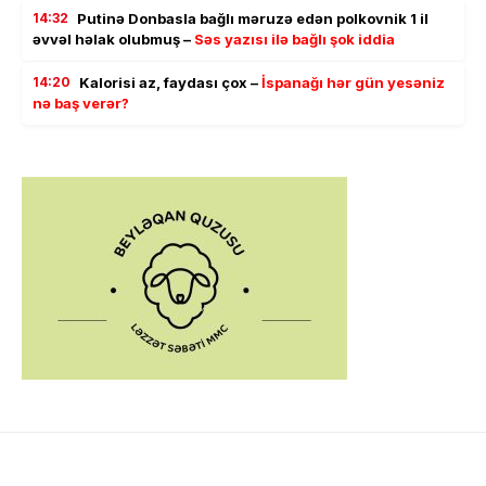
14:32
Putinə Donbasla bağlı məruzə edən polkovnik 1 il
əvvəl həlak olubmuş –
Səs yazısı ilə bağlı şok iddia
14:20
Kalorisi az, faydası çox –
İspanağı hər gün yesəniz
nə baş verər?