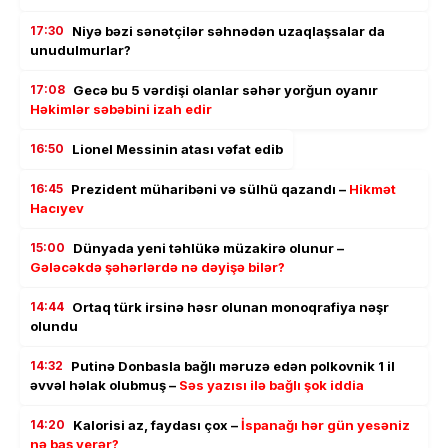
17:30
Niyə bəzi sənətçilər səhnədən uzaqlaşsalar da
unudulmurlar?
17:08
Gecə bu 5 vərdişi olanlar səhər yorğun oyanır
Həkimlər səbəbini izah edir
16:50
Lionel Messinin atası vəfat edib
16:45
Prezident müharibəni və sülhü qazandı –
Hikmət
Hacıyev
15:00
Dünyada yeni təhlükə müzakirə olunur –
Gələcəkdə şəhərlərdə nə dəyişə bilər?
14:44
Ortaq türk irsinə həsr olunan monoqrafiya nəşr
olundu
14:32
Putinə Donbasla bağlı məruzə edən polkovnik 1 il
əvvəl həlak olubmuş –
Səs yazısı ilə bağlı şok iddia
14:20
Kalorisi az, faydası çox –
İspanağı hər gün yesəniz
nə baş verər?