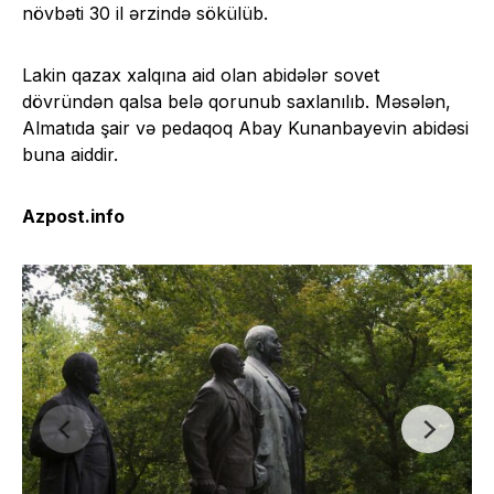
növbəti 30 il ərzində sökülüb.
Lakin qazax xalqına aid olan abidələr sovet
dövründən qalsa belə qorunub saxlanılıb. Məsələn,
Almatıda şair və pedaqoq Abay Kunanbayevin abidəsi
buna aiddir.
Azpost.info