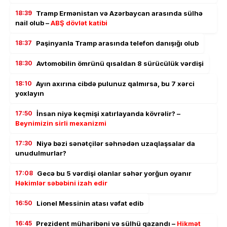
18:39
Tramp Ermənistan və Azərbaycan arasında sülhə
nail olub –
ABŞ dövlət katibi
18:37
Paşinyanla Tramp arasında telefon danışığı olub
18:30
Avtomobilin ömrünü qısaldan 8 sürücülük vərdişi
18:10
Ayın axırına cibdə pulunuz qalmırsa, bu 7 xərci
yoxlayın
17:50
İnsan niyə keçmişi xatırlayanda kövrəlir? –
Beynimizin sirli mexanizmi
17:30
Niyə bəzi sənətçilər səhnədən uzaqlaşsalar da
unudulmurlar?
17:08
Gecə bu 5 vərdişi olanlar səhər yorğun oyanır
Həkimlər səbəbini izah edir
16:50
Lionel Messinin atası vəfat edib
16:45
Prezident müharibəni və sülhü qazandı –
Hikmət