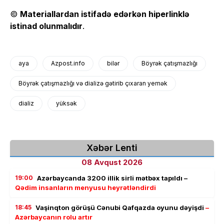
©
Materiallardan istifadə edərkən hiperlinklə
istinad olunmalıdır
.
aya
Azpost.info
bilər
Böyrək çatışmazlığı
Böyrək çatışmazlığı və dializə gətirib çıxaran yemək
dializ
yüksək
Xəbər Lenti
08 Avqust 2026
19:00
Azərbaycanda 3200 illik sirli mətbəx tapıldı –
Qədim insanların menyusu heyrətləndirdi
18:45
Vaşinqton görüşü Cənubi Qafqazda oyunu dəyişdi
–
Azərbaycanın rolu artır