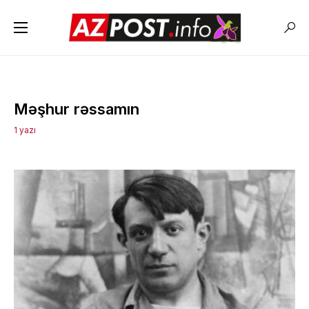
Məşhur rəssamın
1 yazı