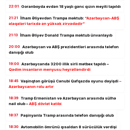
22:01
Goranboyda evdən 18 yaşlı gənc qızın meyiti tapıldı
21:21
İlham Əliyevdən Trampa məktub:
“Azərbaycan-ABŞ
əlaqələri tarixdə ən yüksək zirvədədir”
21:13
İlham Əliyev Donald Trampa məktub ünvanlayıb
20:00
Azərbaycan və ABŞ prezidentləri arasında telefon
danışığı olub
19:00
Azərbaycanda 3200 illik sirli mətbəx tapıldı –
Qədim insanların menyusu heyrətləndirdi
18:45
Vaşinqton görüşü Cənubi Qafqazda oyunu dəyişdi
–
Azərbaycanın rolu artır
18:39
Tramp Ermənistan və Azərbaycan arasında sülhə
nail olub –
ABŞ dövlət katibi
18:37
Paşinyanla Tramp arasında telefon danışığı olub
18:30
Avtomobilin ömrünü qısaldan 8 sürücülük vərdişi