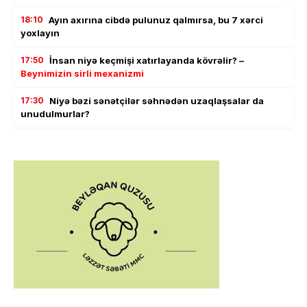
18:10
Ayın axırına cibdə pulunuz qalmırsa, bu 7 xərci
yoxlayın
17:50
İnsan niyə keçmişi xatırlayanda kövrəlir? –
Beynimizin sirli mexanizmi
17:30
Niyə bəzi sənətçilər səhnədən uzaqlaşsalar da
unudulmurlar?