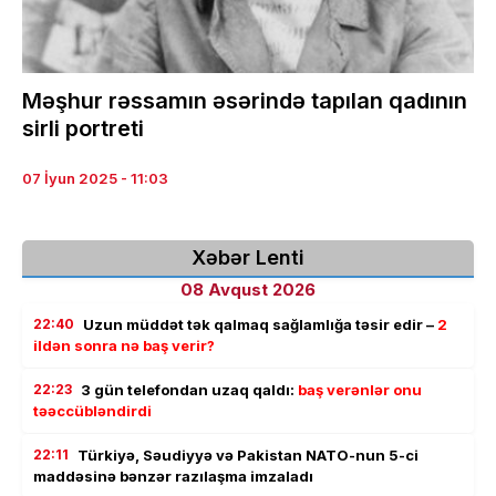
Məşhur rəssamın əsərində tapılan qadının
sirli portreti
07 İyun 2025 - 11:03
Xəbər Lenti
08 Avqust 2026
22:40
Uzun müddət tək qalmaq sağlamlığa təsir edir –
2
ildən sonra nə baş verir?
22:23
3 gün telefondan uzaq qaldı:
baş verənlər onu
təəccübləndirdi
22:11
Türkiyə, Səudiyyə və Pakistan NATO-nun 5-ci
maddəsinə bənzər razılaşma imzaladı