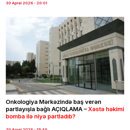
30 Aprel 2026 - 20:01
Onkologiya Mərkəzində baş verən
partlayışla bağlı AÇIQLAMA –
Xəstə həkimi
bomba ilə niyə partladıb?
30 Aprel 2026 - 19:40