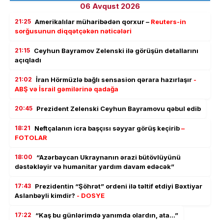
06 Avqust 2026
21:25
Amerikalılar müharibədən qorxur –
Reuters-in
sorğusunun diqqətçəkən nəticələri
21:15
Ceyhun Bayramov Zelenski ilə görüşün detallarını
açıqladı
21:02
İran Hörmüzlə bağlı sensasion qərara hazırlaşır
-
ABŞ və İsrail gəmilərinə qadağa
20:45
Prezident Zelenski Ceyhun Bayramovu qəbul edib
18:21
Neftçalanın icra başçısı səyyar görüş keçirib
–
FOTOLAR
18:00
“Azərbaycan Ukraynanın ərazi bütövlüyünü
dəstəkləyir və humanitar yardım davam edəcək”
17:43
Prezidentin “Şöhrət” ordeni ilə təltif etdiyi Bəxtiyar
Aslanbəyli kimdir?
- DOSYE
17:22
“Kaş bu günlərimdə yanımda olardın, ata…”