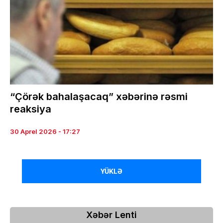
“Çörək bahalaşacaq” xəbərinə rəsmi
reaksiya
30 Aprel 2026 - 17:27
YÜKLƏ
Xəbər Lenti