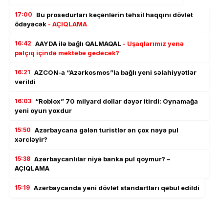
17:00
Bu prosedurları keçənlərin təhsil haqqını dövlət
ödəyəcək
- AÇIQLAMA
16:42
AAYDA ilə bağlı QALMAQAL
- Uşaqlarımız yenə
palçıq içində məktəbə gedəcək?
16:21
AZCON-a “Azərkosmos”la bağlı yeni səlahiyyətlər
verildi
16:03
“Roblox” 70 milyard dollar dəyər itirdi: Oynamağa
yeni oyun yoxdur
15:50
Azərbaycana gələn turistlər ən çox nəyə pul
xərcləyir?
15:38
Azərbaycanlılar niyə banka pul qoymur? –
AÇIQLAMA
15:19
Azərbaycanda yeni dövlət standartları qəbul edildi