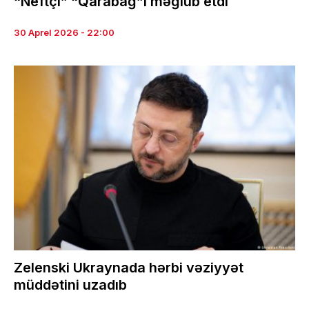
“Neftçi” “Qarabağ”ı məğlub etdi
30 Aprel 2026 - 22:00
Zelenski Ukraynada hərbi vəziyyət
müddətini uzadıb