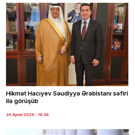
Hikmət Hacıyev Səudiyyə Ərəbistanı səfiri
ilə görüşüb
30 Aprel 2026 - 18:58