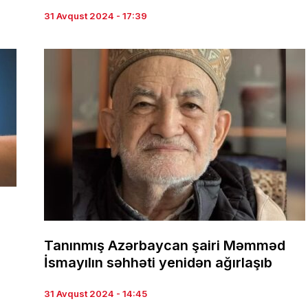
31 Avqust 2024 - 17:39
Tanınmış Azərbaycan şairi Məmməd
İsmayılın səhhəti yenidən ağırlaşıb
31 Avqust 2024 - 14:45