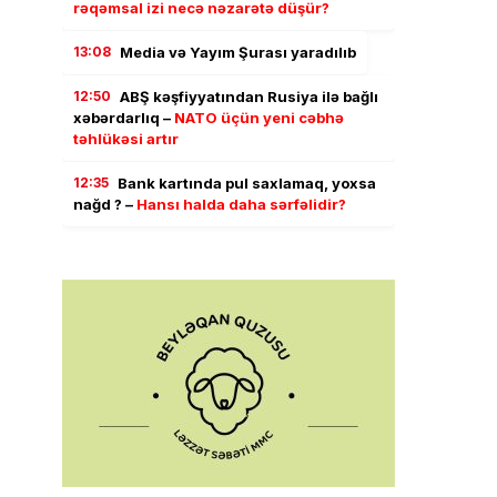
rəqəmsal izi necə nəzarətə düşür?
13:08
Media və Yayım Şurası yaradılıb
12:50
ABŞ kəşfiyyatından Rusiya ilə bağlı
xəbərdarlıq –
NATO üçün yeni cəbhə
təhlükəsi artır
12:35
Bank kartında pul saxlamaq, yoxsa
nağd ? –
Hansı halda daha sərfəlidir?