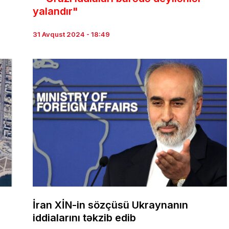
yalandır"
31 Avqust 2024 - 18:49
İran XİN-in sözçüsü Ukraynanın
iddialarını təkzib edib