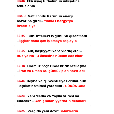
15:36
EFA uşaq futbolunun inkişafına
fokuslanıb
15:00
Neft Fondu Perunun enerji
bazarına girdi –
“Inkia Energy”yə
investisiya
14:50
Süni intellekt iş gününü qısaltmadı
–
İşçilər daha çox işləməyə başlayıb
14:30
ABŞ kəşfiyyatı xəbərdarlıq etdi –
Rusiya NATO ölkəsinə hücum edə bilər
14:10
Hörmüz boğazında kritik razılaşma
–
İran və Oman 60 günlük plan hazırladı
13:35
Beynəlxalq İnvestisiya Forumunun
Təşkilat Komitəsi yaradıldı
- SƏRƏNCAM
13:28
Yeni Media və Yayım Şurası nə
edəcək? –
Geniş səlahiyyətlərin detalları
13:20
Vergidə yeni dövr:
Sahibkarın