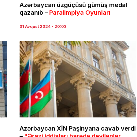
Azərbaycan üzgüçüsü gümüş medal
qazanıb –
Paralimpiya Oyunları
31 Avqust 2024 - 20:03
Azərbaycan XİN Paşinyana cavab verdi
–
"Ərazi iddiaları barədə deyilənlər