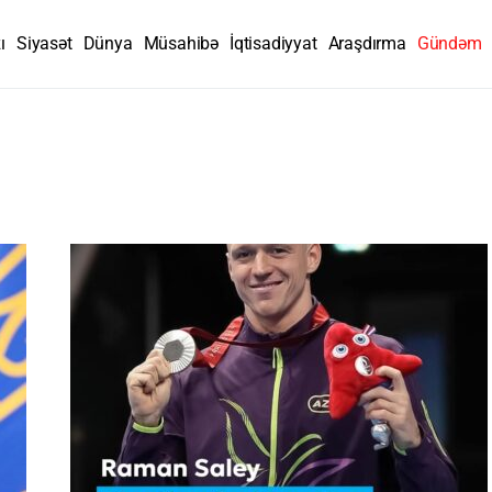
ı
Siyasət
Dünya
Müsahibə
İqtisadiyyat
Araşdırma
Gündəm