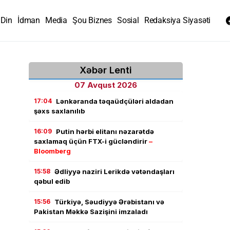
Din
İdman
Media
Şou Biznes
Sosial
Redaksiya Siyasəti
Xəbər Lenti
07 Avqust 2026
17:04
Lənkəranda təqaüdçüləri aldadan
şəxs saxlanılıb
16:09
Putin hərbi elitanı nəzarətdə
saxlamaq üçün FTX-i gücləndirir
–
Bloomberg
15:58
Ədliyyə naziri Lerikdə vətəndaşları
qəbul edib
15:56
Türkiyə, Səudiyyə Ərəbistanı və
Pakistan Məkkə Sazişini imzaladı