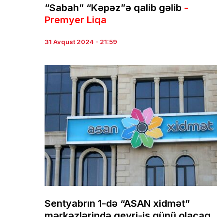
“Sabah” “Kəpəz”ə qalib gəlib
-
Premyer Liqa
31 Avqust 2024 - 21:59
Sentyabrın 1-də “ASAN xidmət”
mərkəzlərində qeyri-iş günü olacaq