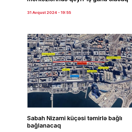
31 Avqust 2024 - 19:55
Sabah Nizami küçəsi təmirlə bağlı
bağlanacaq