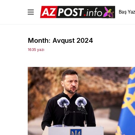
Baş Yaz
Month:
Avqust 2024
1635 yazı